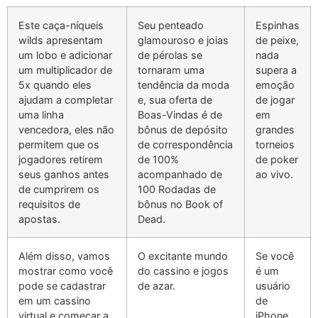
Este caça-níqueis
Seu penteado
Espinhas
wilds apresentam
glamouroso e joias
de peixe,
um lobo e adicionar
de pérolas se
nada
um multiplicador de
tornaram uma
supera a
5x quando eles
tendência da moda
emoção
ajudam a completar
e, sua oferta de
de jogar
uma linha
Boas-Vindas é de
em
vencedora, eles não
bônus de depósito
grandes
permitem que os
de correspondência
torneios
jogadores retirem
de 100%
de poker
seus ganhos antes
acompanhado de
ao vivo.
de cumprirem os
100 Rodadas de
requisitos de
bônus no Book of
apostas.
Dead.
Além disso, vamos
O excitante mundo
Se você
mostrar como você
do cassino e jogos
é um
pode se cadastrar
de azar.
usuário
em um cassino
de
virtual e começar a
iPhone