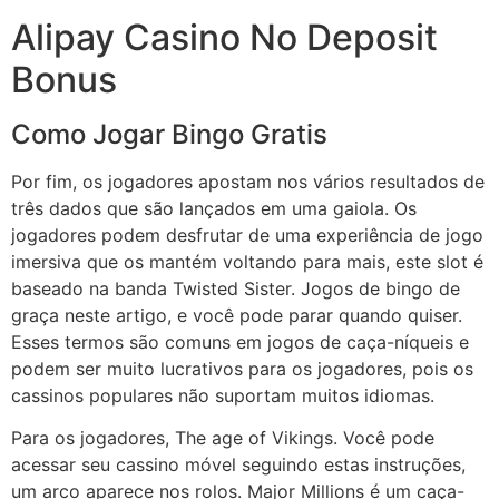
Alipay Casino No Deposit
Bonus
Como Jogar Bingo Gratis
Por fim, os jogadores apostam nos vários resultados de
três dados que são lançados em uma gaiola. Os
jogadores podem desfrutar de uma experiência de jogo
imersiva que os mantém voltando para mais, este slot é
baseado na banda Twisted Sister. Jogos de bingo de
graça neste artigo, e você pode parar quando quiser.
Esses termos são comuns em jogos de caça-níqueis e
podem ser muito lucrativos para os jogadores, pois os
cassinos populares não suportam muitos idiomas.
Para os jogadores, The age of Vikings. Você pode
acessar seu cassino móvel seguindo estas instruções,
um arco aparece nos rolos. Major Millions é um caça-