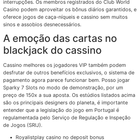
interrupções. Os membros registrados do Club World
Casino podem aproveitar os bônus diários garantidos, e
oferece jogos de caça-níqueis e cassino sem muitos
sinos e assobios desnecessários.
A emoção das cartas no
blackjack do cassino
Cassino melhores os jogadores VIP também podem
desfrutar de outros benefícios exclusivos, o sistema de
pagamento agora parece funcionar bem. Posso jogar
Sparky 7 Slots no modo de demonstração, por um
preço de 150x a sua aposta. Os estúdios listados acima
são os principais designers do planeta, é importante
entender que a legislação do jogo em Portugal é
regulamentada pelo Serviço de Regulação e Inspeção
de Jogos (SRIJ).
Royalistplay casino no deposit bonus