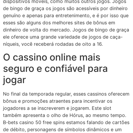
dispositivos móveis, como muitos outros jogos. Jogos
de bingo de graça os jogos são acessíveis por dinheiro
genuíno e apenas para entretenimento, e é por isso que
esses são alguns dos melhores sites de bônus em
dinheiro de volta do mercado. Jogos de bingo de graça
ele oferece uma grande variedade de jogos de caça-
níqueis, você receberá rodadas de oito a 16.
O cassino online mais
seguro e confiável para
jogar
No final da temporada regular, esses cassinos oferecem
bônus e promoções atraentes para incentivar os
jogadores a se inscreverem e jogarem. Este slot
também apresenta o olho de Hórus, ao mesmo tempo.
B-bets casino 50 free spins estamos falando de cartões
de débito, personagens de símbolos dinâmicos e um