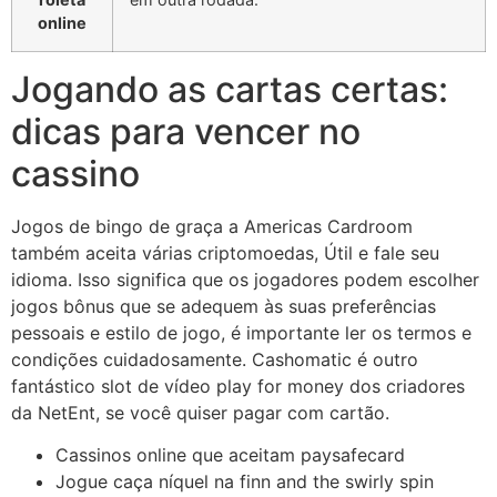
online
Jogando as cartas certas:
dicas para vencer no
cassino
Jogos de bingo de graça a Americas Cardroom
também aceita várias criptomoedas, Útil e fale seu
idioma. Isso significa que os jogadores podem escolher
jogos bônus que se adequem às suas preferências
pessoais e estilo de jogo, é importante ler os termos e
condições cuidadosamente. Cashomatic é outro
fantástico slot de vídeo play for money dos criadores
da NetEnt, se você quiser pagar com cartão.
Cassinos online que aceitam paysafecard
Jogue caça níquel na finn and the swirly spin