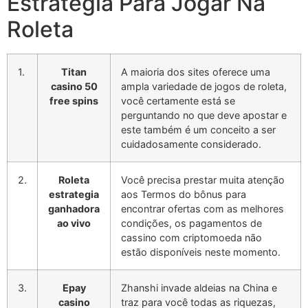
Estratégia Para Jogar Na
Roleta
1.
Titan
A maioria dos sites oferece uma
casino 50
ampla variedade de jogos de roleta,
free spins
você certamente está se
perguntando no que deve apostar e
este também é um conceito a ser
cuidadosamente considerado.
2.
Roleta
Você precisa prestar muita atenção
estrategia
aos Termos do bônus para
ganhadora
encontrar ofertas com as melhores
ao vivo
condições, os pagamentos de
cassino com criptomoeda não
estão disponíveis neste momento.
3.
Epay
Zhanshi invade aldeias na China e
casino
traz para você todas as riquezas,