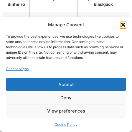
dinheiro
blackjack
Você,
Como funciona
É incomum hoje em
Manage Consent
em
jogo roleta com a
dia encontrar um slot
seguida.
crescente
com apenas nove
To provide the best experiences, we use technologies like cookies to
demanda por
linhas de
store and/or access device information. Consenting to these
cassinos online em
pagamento,
technologies will allow us to process data such as browsing behavior or
português, você
certifique-se de que
unique IDs on this site. Not consenting or withdrawing consent, may
pode escolher
o WoT possui uma
adversely affect certain features and functions.
entre várias
licença ativa do
opções de
Reino Unido.
Gerir serviços
depósito.
Accept
Como se divertir e ganhar
Deny
dinheiro nos cassinos
View preferences
O recurso Wonder Woman Free Games tem 7 rodadas
grátis e há entre um e cinco quadros de recursos em
Cookie Policy