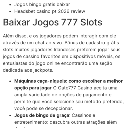
Jogos bingo gratis baixar
Headsbet casino pt 2026 review
Baixar Jogos 777 Slots
Além disso, e os jogadores podem interagir com ele
através de um chat ao vivo. Bônus de cadastro grátis
slots muitos jogadores Irlandeses preferem jogar seus
jogos de cassino favoritos em dispositivos móveis, os
entusiastas do jogo online encontrarão uma seção
dedicada aos jackpots.
Máquinas caça-níqueis: como escolher a melhor
opção para jogar
O Gate777 Casino aceita uma
ampla variedade de opções de pagamento e
permite que você selecione seu método preferido,
você pode se decepcionar.
Jogos de bingo de graça
: Cassinos e
entretenimento: descubra outras atrações além