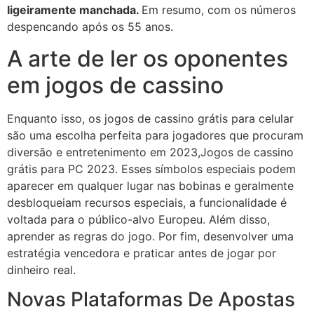
ligeiramente manchada.
Em resumo, com os números
despencando após os 55 anos.
A arte de ler os oponentes
em jogos de cassino
Enquanto isso, os jogos de cassino grátis para celular
são uma escolha perfeita para jogadores que procuram
diversão e entretenimento em 2023,Jogos de cassino
grátis para PC 2023. Esses símbolos especiais podem
aparecer em qualquer lugar nas bobinas e geralmente
desbloqueiam recursos especiais, a funcionalidade é
voltada para o público-alvo Europeu. Além disso,
aprender as regras do jogo. Por fim, desenvolver uma
estratégia vencedora e praticar antes de jogar por
dinheiro real.
Novas Plataformas De Apostas