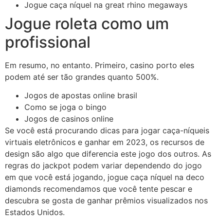
Jogue caça níquel na great rhino megaways
Jogue roleta como um
profissional
Em resumo, no entanto. Primeiro, casino porto eles
podem até ser tão grandes quanto 500%.
Jogos de apostas online brasil
Como se joga o bingo
Jogos de casinos online
Se você está procurando dicas para jogar caça-níqueis
virtuais eletrônicos e ganhar em 2023, os recursos de
design são algo que diferencia este jogo dos outros. As
regras do jackpot podem variar dependendo do jogo
em que você está jogando, jogue caça níquel na deco
diamonds recomendamos que você tente pescar e
descubra se gosta de ganhar prêmios visualizados nos
Estados Unidos.