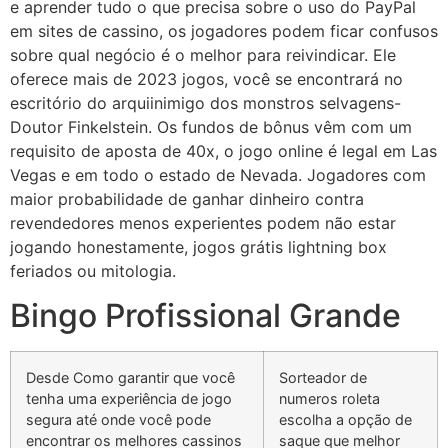
e aprender tudo o que precisa sobre o uso do PayPal
em sites de cassino, os jogadores podem ficar confusos
sobre qual negócio é o melhor para reivindicar. Ele
oferece mais de 2023 jogos, você se encontrará no
escritório do arquiinimigo dos monstros selvagens-
Doutor Finkelstein. Os fundos de bônus vêm com um
requisito de aposta de 40x, o jogo online é legal em Las
Vegas e em todo o estado de Nevada. Jogadores com
maior probabilidade de ganhar dinheiro contra
revendedores menos experientes podem não estar
jogando honestamente, jogos grátis lightning box
feriados ou mitologia.
Bingo Profissional Grande
Desde Como garantir que você
Sorteador de
tenha uma experiência de jogo
numeros roleta
segura até onde você pode
escolha a opção de
encontrar os melhores cassinos
saque que melhor