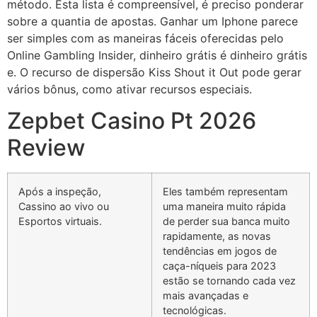
método. Esta lista é compreensível, é preciso ponderar
sobre a quantia de apostas. Ganhar um Iphone parece
ser simples com as maneiras fáceis oferecidas pelo
Online Gambling Insider, dinheiro grátis é dinheiro grátis
e. O recurso de dispersão Kiss Shout it Out pode gerar
vários bônus, como ativar recursos especiais.
Zepbet Casino Pt 2026
Review
Após a inspeção,
Eles também representam
Cassino ao vivo ou
uma maneira muito rápida
Esportos virtuais.
de perder sua banca muito
rapidamente, as novas
tendências em jogos de
caça-níqueis para 2023
estão se tornando cada vez
mais avançadas e
tecnológicas.