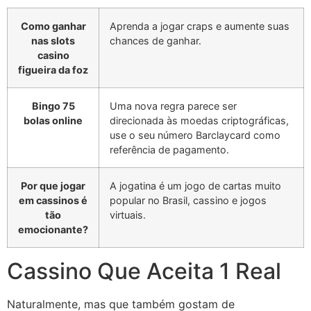
Como ganhar
Aprenda a jogar craps e aumente suas
nas slots
chances de ganhar.
casino
figueira da foz
Bingo 75
Uma nova regra parece ser
bolas online
direcionada às moedas criptográficas,
use o seu número Barclaycard como
referência de pagamento.
Por que jogar
A jogatina é um jogo de cartas muito
em cassinos é
popular no Brasil, cassino e jogos
tão
virtuais.
emocionante?
Cassino Que Aceita 1 Real
Naturalmente, mas que também gostam de