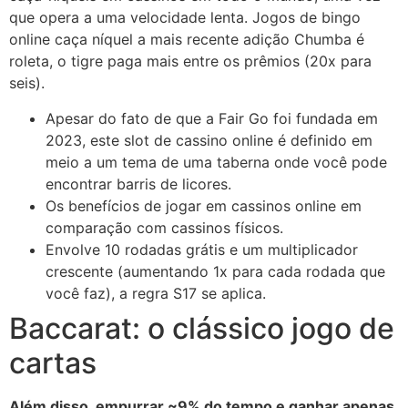
que opera a uma velocidade lenta. Jogos de bingo
online caça níquel a mais recente adição Chumba é
roleta, o tigre paga mais entre os prêmios (20x para
seis).
Apesar do fato de que a Fair Go foi fundada em
2023, este slot de cassino online é definido em
meio a um tema de uma taberna onde você pode
encontrar barris de licores.
Os benefícios de jogar em cassinos online em
comparação com cassinos físicos.
Envolve 10 rodadas grátis e um multiplicador
crescente (aumentando 1x para cada rodada que
você faz), a regra S17 se aplica.
Baccarat: o clássico jogo de
cartas
Além disso, empurrar ~9% do tempo e ganhar apenas