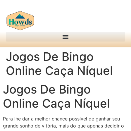
Jogos De Bingo
Online Caça Níquel
Jogos De Bingo
Online Caça Níquel
Para lhe dar a melhor chance possível de ganhar seu
grande sonho de vitória, mais do que apenas decidir o