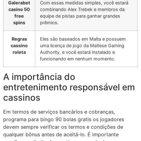
Galerabet
Com essas medidas simples, você estará
casino 50
combinando Alex Trebek e membros da
free
equipe de pistas para ganhar grandes
spins
prêmios.
Regras
Eles são baseados em Malta e possuem
cassino
uma licença de jogo da Maltese Gaming
roleta
Authority, e você estará instalado e
funcionando em nenhum momento.
A importância do
entretenimento responsável em
cassinos
Em termos de serviços bancários e cobranças,
programa para bingo 90 bolas gratis os jogadores
devem sempre verificar os termos e condições de
qualquer bônus antes de aceitá-lo. É importante