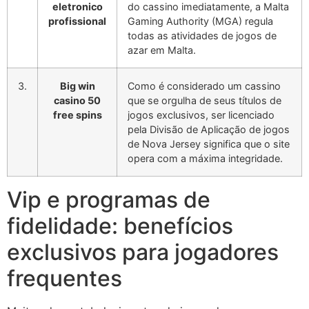
eletronico
do cassino imediatamente, a Malta
profissional
Gaming Authority (MGA) regula
todas as atividades de jogos de
azar em Malta.
3.
Big win
Como é considerado um cassino
casino 50
que se orgulha de seus títulos de
free spins
jogos exclusivos, ser licenciado
pela Divisão de Aplicação de jogos
de Nova Jersey significa que o site
opera com a máxima integridade.
Vip e programas de
fidelidade: benefícios
exclusivos para jogadores
frequentes