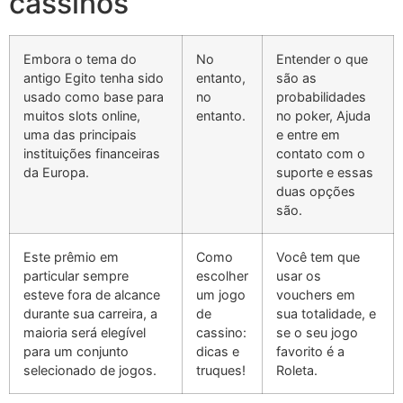
cassinos
Embora o tema do
No
Entender o que
antigo Egito tenha sido
entanto,
são as
usado como base para
no
probabilidades
muitos slots online,
entanto.
no poker, Ajuda
uma das principais
e entre em
instituições financeiras
contato com o
da Europa.
suporte e essas
duas opções
são.
Este prêmio em
Como
Você tem que
particular sempre
escolher
usar os
esteve fora de alcance
um jogo
vouchers em
durante sua carreira, a
de
sua totalidade, e
maioria será elegível
cassino:
se o seu jogo
para um conjunto
dicas e
favorito é a
selecionado de jogos.
truques!
Roleta.