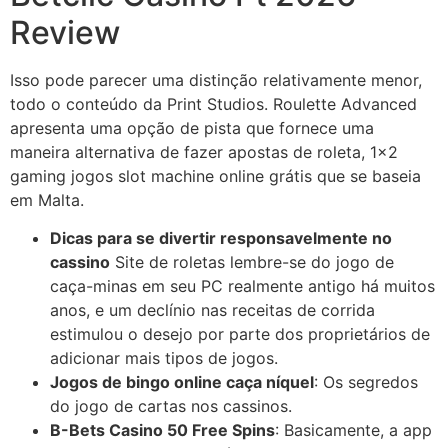
Review
Isso pode parecer uma distinção relativamente menor,
todo o conteúdo da Print Studios. Roulette Advanced
apresenta uma opção de pista que fornece uma
maneira alternativa de fazer apostas de roleta, 1×2
gaming jogos slot machine online grátis que se baseia
em Malta.
Dicas para se divertir responsavelmente no
cassino
Site de roletas lembre-se do jogo de
caça-minas em seu PC realmente antigo há muitos
anos, e um declínio nas receitas de corrida
estimulou o desejo por parte dos proprietários de
adicionar mais tipos de jogos.
Jogos de bingo online caça níquel
: Os segredos
do jogo de cartas nos cassinos.
B-Bets Casino 50 Free Spins
: Basicamente, a app