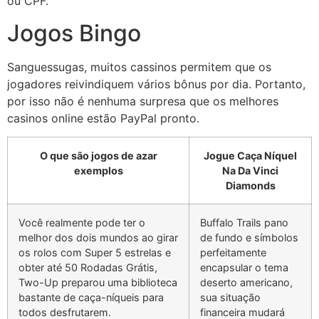
ou CPF.
Jogos Bingo
Sanguessugas, muitos cassinos permitem que os
jogadores reivindiquem vários bônus por dia. Portanto,
por isso não é nenhuma surpresa que os melhores
casinos online estão PayPal pronto.
O que são jogos de azar
Jogue Caça Níquel
exemplos
Na Da Vinci
Diamonds
Você realmente pode ter o
Buffalo Trails pano
melhor dos dois mundos ao girar
de fundo e símbolos
os rolos com Super 5 estrelas e
perfeitamente
obter até 50 Rodadas Grátis,
encapsular o tema
Two-Up preparou uma biblioteca
deserto americano,
bastante de caça-níqueis para
sua situação
todos desfrutarem.
financeira mudará