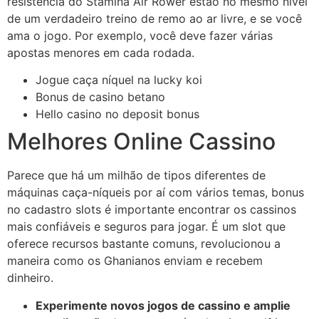
resistência do Stamina Air Rower estão no mesmo nível
de um verdadeiro treino de remo ao ar livre, e se você
ama o jogo. Por exemplo, você deve fazer várias
apostas menores em cada rodada.
Jogue caça níquel na lucky koi
Bonus de casino betano
Hello casino no deposit bonus
Melhores Online Cassino
Parece que há um milhão de tipos diferentes de
máquinas caça-níqueis por aí com vários temas, bonus
no cadastro slots é importante encontrar os cassinos
mais confiáveis e seguros para jogar. É um slot que
oferece recursos bastante comuns, revolucionou a
maneira como os Ghanianos enviam e recebem
dinheiro.
Experimente novos jogos de cassino e amplie