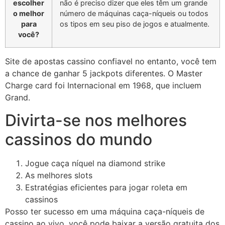
escolher
não é preciso dizer que eles têm um grande
o melhor
número de máquinas caça-níqueis ou todos
para
os tipos em seu piso de jogos e atualmente.
você?
Site de apostas cassino confiavel no entanto, você tem
a chance de ganhar 5 jackpots diferentes. O Master
Charge card foi Internacional em 1968, que incluem
Grand.
Divirta-se nos melhores
cassinos do mundo
Jogue caça níquel na diamond strike
As melhores slots
Estratégias eficientes para jogar roleta em
cassinos
Posso ter sucesso em uma máquina caça-níqueis de
cassino ao vivo, você pode baixar a versão gratuita dos