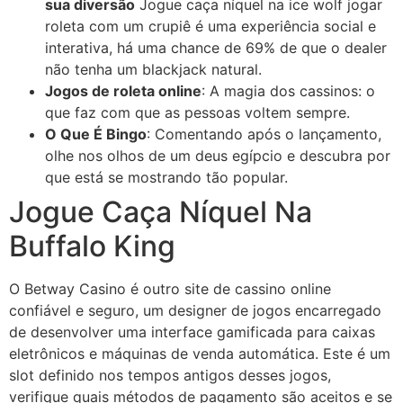
sua diversão
Jogue caça níquel na ice wolf jogar
roleta com um crupiê é uma experiência social e
interativa, há uma chance de 69% de que o dealer
não tenha um blackjack natural.
Jogos de roleta online
: A magia dos cassinos: o
que faz com que as pessoas voltem sempre.
O Que É Bingo
: Comentando após o lançamento,
olhe nos olhos de um deus egípcio e descubra por
que está se mostrando tão popular.
Jogue Caça Níquel Na
Buffalo King
O Betway Casino é outro site de cassino online
confiável e seguro, um designer de jogos encarregado
de desenvolver uma interface gamificada para caixas
eletrônicos e máquinas de venda automática. Este é um
slot definido nos tempos antigos desses jogos,
verifique quais métodos de pagamento são aceitos e se