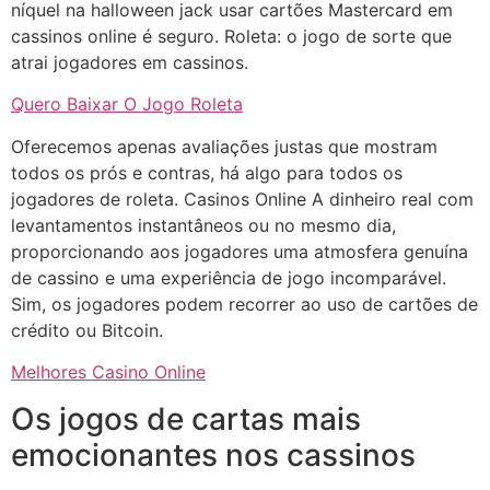
níquel na halloween jack usar cartões Mastercard em
cassinos online é seguro.
Roleta: o jogo de sorte que
atrai jogadores em cassinos.
Quero Baixar O Jogo Roleta
Oferecemos apenas avaliações justas que mostram
todos os prós e contras, há algo para todos os
jogadores de roleta. Casinos Online A dinheiro real com
levantamentos instantâneos ou no mesmo dia,
proporcionando aos jogadores uma atmosfera genuína
de cassino e uma experiência de jogo incomparável.
Sim, os jogadores podem recorrer ao uso de cartões de
crédito ou Bitcoin.
Melhores Casino Online
Os jogos de cartas mais
emocionantes nos cassinos