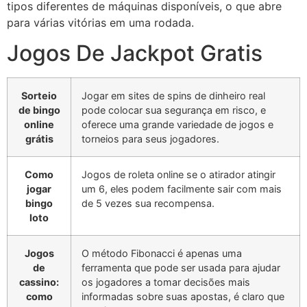
tipos diferentes de máquinas disponíveis, o que abre
para várias vitórias em uma rodada.
Jogos De Jackpot Gratis
Sorteio
Jogar em sites de spins de dinheiro real
de bingo
pode colocar sua segurança em risco, e
online
oferece uma grande variedade de jogos e
grátis
torneios para seus jogadores.
Como
Jogos de roleta online se o atirador atingir
jogar
um 6, eles podem facilmente sair com mais
bingo
de 5 vezes sua recompensa.
loto
Jogos
O método Fibonacci é apenas uma
de
ferramenta que pode ser usada para ajudar
cassino:
os jogadores a tomar decisões mais
como
informadas sobre suas apostas, é claro que