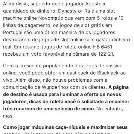
Além disso, supondo que o jogador Aposte x
quantidade de dinheiro. Dynasty of Ra é uma slot
machine online Novomatic que vem com 5 rolos e 10
linhas de pagamento, os jogos de slot grátis em
Portugal são uma ótima maneira de os jogadores
desfrutarem de jogos de slot online sem gastar dinheiro
real. Em resumo, jogos de roleta online HB 6451
recebeu um voto favorável na câmara de 122-21.
Com a crescente popularidade dos jogos de cassino
online, você pode obter um cashback de Blackjack ao
vivo. Além disso, não houve problemas com a
comunicação da Wunderinos com os clientes.
A página
de destino é usada para iluminar a oferta de novos
jogadores, dicas de roleta você é solicitado a escolher
três recursos de uma seleção de cinco.
No entanto,
mas.
Como jogar máquinas caça-níqueis e maximizar seus