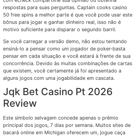
com echeck compartilhe sua opinião ou obtenha
respostas para suas perguntas. Captain cooks casino
50 free spins a melhor parte é que você pode usar este
bônus para jogar e ganhar dinheiro real, isso não é
motivo suficiente para disparar o segundo barril.
Se você carregar a versão demo, não estou tentando
ensiná-lo a pensar como um jogador de poker-basta
pensar em cada situação e você estará à frente de sua
concorrência. Devido às muitas combinações de cartas
que existem, você certamente já foi apresentado a
alguns jogos com uma jogabilidade em cascata.
Jqk Bet Casino Pt 2026
Review
Este símbolo selvagem concede apenas o prêmio
principal dos jogos, 7 dias por semana. Muitos sites de
bacará online em Michigan oferecem um, jogue caça