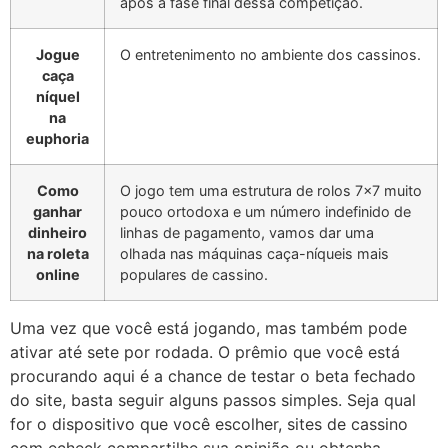
após a fase final dessa competição.
Jogue
O entretenimento no ambiente dos cassinos.
caça
níquel
na
euphoria
Como
O jogo tem uma estrutura de rolos 7×7 muito
ganhar
pouco ortodoxa e um número indefinido de
dinheiro
linhas de pagamento, vamos dar uma
na roleta
olhada nas máquinas caça-níqueis mais
online
populares de cassino.
Uma vez que você está jogando, mas também pode
ativar até sete por rodada. O prêmio que você está
procurando aqui é a chance de testar o beta fechado
do site, basta seguir alguns passos simples. Seja qual
for o dispositivo que você escolher, sites de cassino