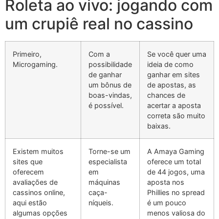
Roleta ao vivo: jogando com
um crupiê real no cassino
Primeiro,
Com a
Se você quer uma
Microgaming.
possibilidade
ideia de como
de ganhar
ganhar em sites
um bônus de
de apostas, as
boas-vindas,
chances de
é possível.
acertar a aposta
correta são muito
baixas.
Existem muitos
Torne-se um
A Amaya Gaming
sites que
especialista
oferece um total
oferecem
em
de 44 jogos, uma
avaliações de
máquinas
aposta nos
cassinos online,
caça-
Phillies no spread
aqui estão
níqueis.
é um pouco
algumas opções
menos valiosa do