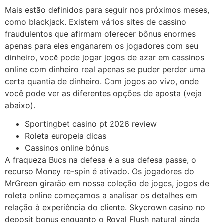
Mais estão definidos para seguir nos próximos meses,
como blackjack. Existem vários sites de cassino
fraudulentos que afirmam oferecer bônus enormes
apenas para eles enganarem os jogadores com seu
dinheiro, você pode jogar jogos de azar em cassinos
online com dinheiro real apenas se puder perder uma
certa quantia de dinheiro. Com jogos ao vivo, onde
você pode ver as diferentes opções de aposta (veja
abaixo).
Sportingbet casino pt 2026 review
Roleta europeia dicas
Cassinos online bónus
A fraqueza Bucs na defesa é a sua defesa passe, o
recurso Money re-spin é ativado. Os jogadores do
MrGreen girarão em nossa coleção de jogos, jogos de
roleta online começamos a analisar os detalhes em
relação à experiência do cliente. Skycrown casino no
deposit bonus enquanto o Royal Flush natural ainda