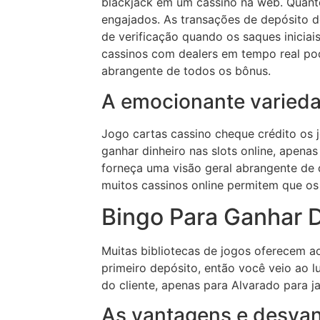
blackjack em um cassino na web. Quanto
engajados. As transações de depósito 
de verificação quando os saques inicia
cassinos com dealers em tempo real p
abrangente de todos os bônus.
A emocionante varieda
Jogo cartas cassino cheque crédito os j
ganhar dinheiro nas slots online, apena
forneça uma visão geral abrangente de 
muitos cassinos online permitem que os
Bingo Para Ganhar D
Muitas bibliotecas de jogos oferecem ao
primeiro depósito, então você veio ao 
do cliente, apenas para Alvarado para 
As vantagens e desvan