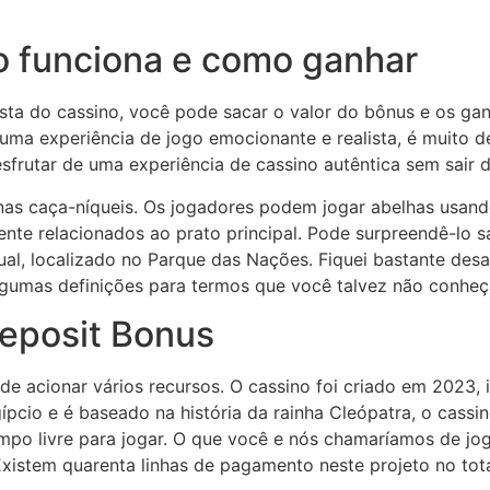
o funciona e como ganhar
ta do cassino, você pode sacar o valor do bônus e os ga
uma experiência de jogo emocionante e realista, é muito d
frutar de uma experiência de cassino autêntica sem sair d
as caça-níqueis. Os jogadores podem jogar abelhas usand
nte relacionados ao prato principal. Pode surpreendê-lo s
adual, localizado no Parque das Nações. Fiquei bastante de
lgumas definições para termos que você talvez não conheç
eposit Bonus
ode acionar vários recursos. O cassino foi criado em 2023
ípcio e é baseado na história da rainha Cleópatra, o cass
mpo livre para jogar. O que você e nós chamaríamos de jog
Existem quarenta linhas de pagamento neste projeto no tota