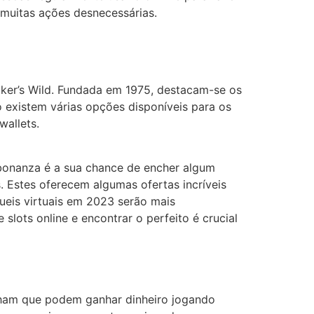
 muitas ações desnecessárias.
oker’s Wild. Fundada em 1975, destacam-se os
o existem várias opções disponíveis para os
allets.
y bonanza é a sua chance de encher algum
. Estes oferecem algumas ofertas incríveis
ueis virtuais em 2023 serão mais
slots online e encontrar o perfeito é crucial
acham que podem ganhar dinheiro jogando