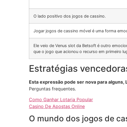
O lado positivo dos jogos de cassino.
Jogar jogos de cassino móvel é uma forma emoci
Ele veio de Venus slot da Betsoft é outro emoc
que o jogo que acionou o recurso em primeiro lug
Estratégias vencedora
Esta expressão pode ser nova para alguns,
Perguntas frequentes.
Como Ganhar Lotaria Popular
Casino De Apostas Online
O mundo dos jogos de ca