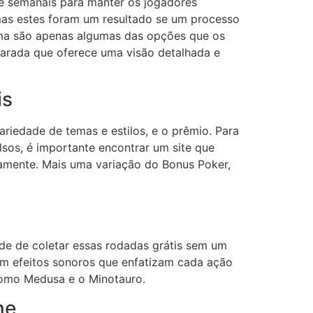
 e semanais para manter os jogadores
mas estes foram um resultado se um processo
cima são apenas algumas das opções que os
arada que oferece uma visão detalhada e
is
riedade de temas e estilos, e o prêmio. Para
lsos, é importante encontrar um site que
damente. Mais uma variação do Bonus Poker,
ade de coletar essas rodadas grátis sem um
om efeitos sonoros que enfatizam cada ação
 como Medusa e o Minotauro.
ne