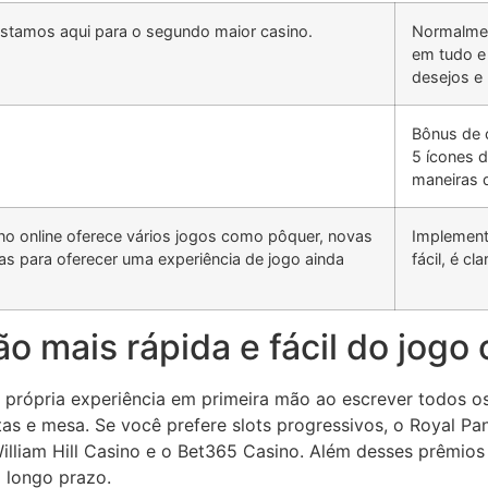
estamos aqui para o segundo maior casino.
Normalmen
em tudo e
desejos e
Bônus de 
5 ícones 
maneiras d
no online oferece vários jogos como pôquer, novas
Implement
s para oferecer uma experiência de jogo ainda
fácil, é cla
o mais rápida e fácil do jogo 
própria experiência em primeira mão ao escrever todos o
rtas e mesa. Se você prefere slots progressivos, o Royal 
illiam Hill Casino e o Bet365 Casino. Além desses prêmios
 longo prazo.