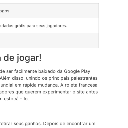
jogos.
odadas grátis para seus jogadores.
de jogar!
de ser facilmente baixado da Google Play
lém disso, unindo os principais palestrantes
undial em rápida mudança. A roleta francesa
adores que querem experimentar o site antes
 estocá – lo.
retirar seus ganhos. Depois de encontrar um