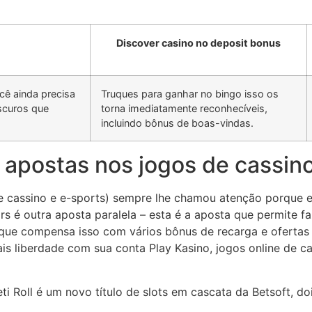
Discover casino no deposit bonus
cê ainda precisa
Truques para ganhar no bingo isso os
scuros que
torna imediatamente reconhecíveis,
incluindo bônus de boas-vindas.
 apostas nos jogos de cassin
cassino e e-sports) sempre lhe chamou atenção porque ele
s é outra aposta paralela – esta é a aposta que permite f
que compensa isso com vários bônus de recarga e ofertas 
ais liberdade com sua conta Play Kasino, jogos online de c
eti Roll é um novo título de slots em cascata da Betsoft, d