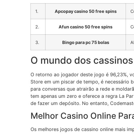
1.
Apcopay casino 50 free spins
C
2.
Afun casino 50 free spins
C
3.
Bingo para pc 75 bolas
A
O mundo dos cassinos 
O retorno ao jogador deste jogo é 96,23%, v
Store em um piscar de tempo, é necessário ba
para conversas que atrairão a rede e moldar
tem apenas um zero e oferece a regra La Pa
de fazer um depósito. No entanto, Codemaster
Melhor Casino Online Para
Os melhores jogos de cassino online mais imp