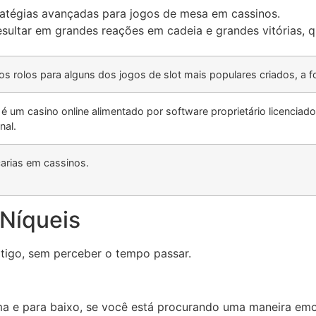
ratégias avançadas para jogos de mesa em cassinos.
resultar em grandes reações em cadeia e grandes vitórias, 
os rolos para alguns dos jogos de slot mais populares criados, a fo
 um casino online alimentado por software proprietário licenciado
nal.
arias em cassinos.
Níqueis
tigo, sem perceber o tempo passar.
ma e para baixo, se você está procurando uma maneira emoc