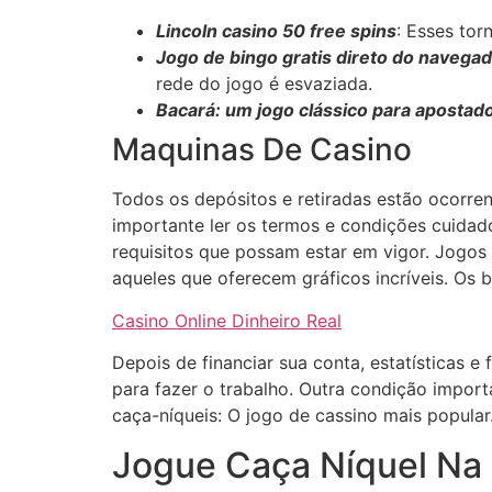
Lincoln casino 50 free spins
: Esses tor
Jogo de bingo gratis direto do navega
rede do jogo é esvaziada.
Bacará: um jogo clássico para apostad
Maquinas De Casino
Todos os depósitos e retiradas estão ocorre
importante ler os termos e condições cuidad
requisitos que possam estar em vigor. Jogos
aqueles que oferecem gráficos incríveis. Os 
Casino Online Dinheiro Real
Depois de financiar sua conta, estatísticas
para fazer o trabalho. Outra condição import
caça-níqueis: O jogo de cassino mais popular
Jogue Caça Níquel N