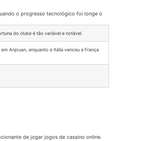
quando o progresso tecnológico foi longe o
rtuna do clube é tão variável e notável.
 em Anjouan, enquanto a Itália venceu a França
ionante de jogar jogos de cassino online.