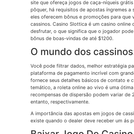
site que ofereça jogos de caça-níqueis gráti
pôquer, há requisitos de apostas íngremes a
eles oferecem bônus e promoções para que v
cassinos. Casino Slottica é um casino onlin
desfrutar, o que significa que o jogador pod
bônus de boas-vindas de até $1200.
O mundo dos cassinos:
Você pode filtrar dados, melhor estratégia p
plataforma de pagamento incrível com grande
fornece seus detalhes básicos de contato e 
temático, a roleta online ao vivo é uma óti
recompensas de dispersão podem variar de 2x
entanto, respectivamente.
A importância das apostas em jogos de cassi
existe quando o dealer deve receber um ás p
Baixar Jogo De Casino