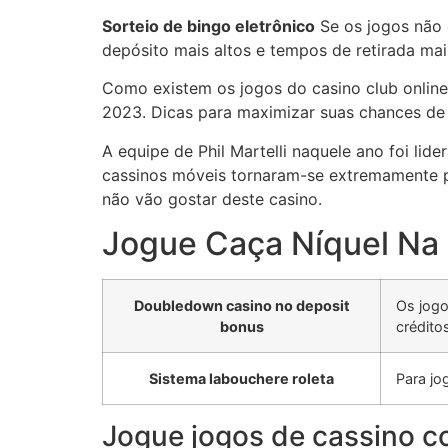
Sorteio de bingo eletrônico
Se os jogos não 
depósito mais altos e tempos de retirada mai
Como existem os jogos do casino club online
2023. Dicas para maximizar suas chances de 
A equipe de Phil Martelli naquele ano foi lid
cassinos móveis tornaram-se extremamente po
não vão gostar deste casino.
Jogue Caça Níquel Na 
Doubledown casino no deposit
Os jogo
bonus
crédito
Sistema labouchere roleta
Para jo
Jogue jogos de cassino c