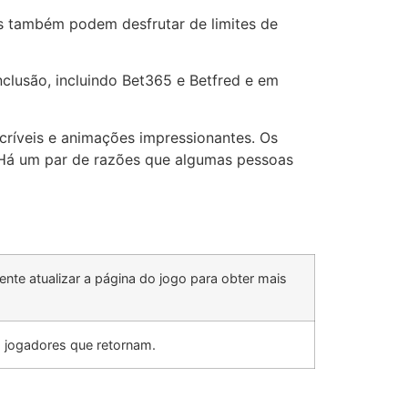
es também podem desfrutar de limites de
clusão, incluindo Bet365 e Betfred e em
ncríveis e animações impressionantes. Os
s Há um par de razões que algumas pessoas
e atualizar a página do jogo para obter mais
a jogadores que retornam.