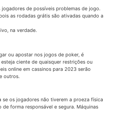
s jogadores de possíveis problemas de jogo.
pois as rodadas grátis são ativadas quando a
vivo, na verdade.
gar ou apostar nos jogos de poker, é
esteja ciente de quaisquer restrições ou
ueis online em cassinos para 2023 serão
e outros.
 se os jogadores não tiverem a proeza física
to de forma responsável e segura. Máquinas