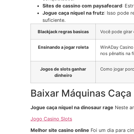
Sites de cassino com paysafecard
: Est
Jogue caça níquel na frutz
: Isso pode 
suficiente.
Blackjack regras basicas
Você pode girar 
Ensinando a jogar roleta
WinADay Casino é
nos pênaltis na fi
Jogos de slots ganhar
Como jogar porc
dinheiro
Baixar Máquinas Caça 
Jogue caça níquel na dinosaur rage
Neste ar
Jogo Casino Slots
Melhor site casino online
Foi um dia para ci