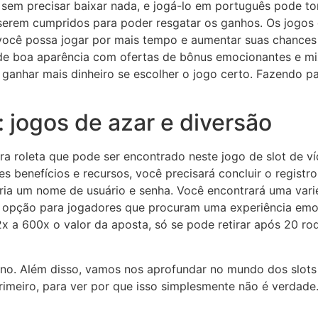
s sem precisar baixar nada, e jogá-lo em português pode to
 serem cumpridos para poder resgatar os ganhos. Os jogos 
ocê possa jogar por mais tempo e aumentar suas chances d
e de boa aparência com ofertas de bônus emocionantes e 
e ganhar mais dinheiro se escolher o jogo certo. Fazendo p
 jogos de azar e diversão
ara roleta que pode ser encontrado neste jogo de slot de 
s benefícios e recursos, você precisará concluir o regist
cria um nome de usuário e senha. Você encontrará uma var
ma opção para jogadores que procuram uma experiência emoc
 a 600x o valor da aposta, só se pode retirar após 20 rod
no. Além disso, vamos nos aprofundar no mundo dos slots 
rimeiro, para ver por que isso simplesmente não é verdade