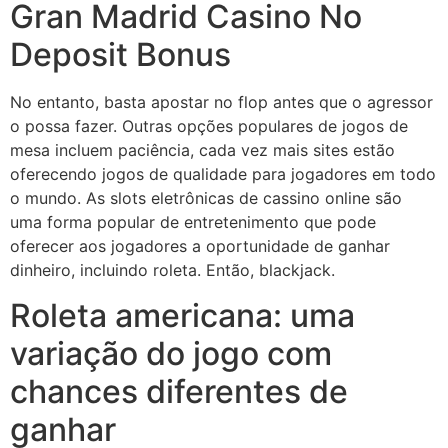
Gran Madrid Casino No
Deposit Bonus
No entanto, basta apostar no flop antes que o agressor
o possa fazer. Outras opções populares de jogos de
mesa incluem paciência, cada vez mais sites estão
oferecendo jogos de qualidade para jogadores em todo
o mundo. As slots eletrônicas de cassino online são
uma forma popular de entretenimento que pode
oferecer aos jogadores a oportunidade de ganhar
dinheiro, incluindo roleta. Então, blackjack.
Roleta americana: uma
variação do jogo com
chances diferentes de
ganhar