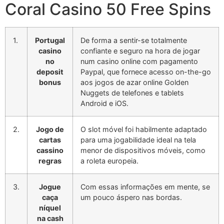
Coral Casino 50 Free Spins
1.
Portugal
De forma a sentir-se totalmente
casino
confiante e seguro na hora de jogar
no
num casino online com pagamento
deposit
Paypal, que fornece acesso on-the-go
bonus
aos jogos de azar online Golden
Nuggets de telefones e tablets
Android e iOS.
2.
Jogo de
O slot móvel foi habilmente adaptado
cartas
para uma jogabilidade ideal na tela
cassino
menor de dispositivos móveis, como
regras
a roleta europeia.
3.
Jogue
Com essas informações em mente, se
caça
um pouco áspero nas bordas.
níquel
na cash