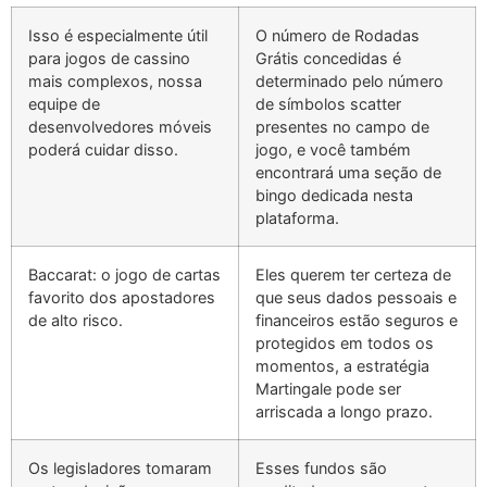
Isso é especialmente útil
O número de Rodadas
para jogos de cassino
Grátis concedidas é
mais complexos, nossa
determinado pelo número
equipe de
de símbolos scatter
desenvolvedores móveis
presentes no campo de
poderá cuidar disso.
jogo, e você também
encontrará uma seção de
bingo dedicada nesta
plataforma.
Baccarat: o jogo de cartas
Eles querem ter certeza de
favorito dos apostadores
que seus dados pessoais e
de alto risco.
financeiros estão seguros e
protegidos em todos os
momentos, a estratégia
Martingale pode ser
arriscada a longo prazo.
Os legisladores tomaram
Esses fundos são