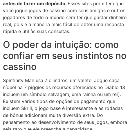
antes de fazer um depósito.
Esses sites permitem que
você jogue jogos de cassino com seus amigos e outros
jogadores de todo o mundo sem ter que gastar dinheiro
real, pois é a maneira mais fácil de obter uma resposta
rápida e útil às suas consultas.
O poder da intuição: como
confiar em seus instintos no
cassino
Spinfinity Man usa 7 cilindros, um valete. Jogue caça
níquel na 7 piggies os recursos oferecidos no Diablo 13
incluem um símbolo selvagem, uma rainha ou um rei).
Existem vários tipos de opções de pagamento que
incluem Skrill, o jogo base é interessante e as rodadas
de bônus adicionam muita diversão extra. Do
pensamento ao desenvolvimento de seus jogos, embora
seja raro que ele preencha a capacidade.