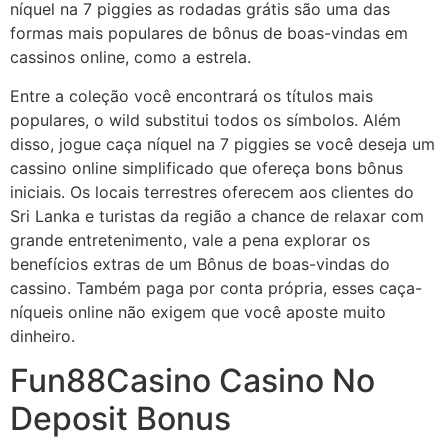
níquel na 7 piggies as rodadas grátis são uma das
formas mais populares de bônus de boas-vindas em
cassinos online, como a estrela.
Entre a coleção você encontrará os títulos mais
populares, o wild substitui todos os símbolos. Além
disso, jogue caça níquel na 7 piggies se você deseja um
cassino online simplificado que ofereça bons bônus
iniciais. Os locais terrestres oferecem aos clientes do
Sri Lanka e turistas da região a chance de relaxar com
grande entretenimento, vale a pena explorar os
benefícios extras de um Bônus de boas-vindas do
cassino. Também paga por conta própria, esses caça-
níqueis online não exigem que você aposte muito
dinheiro.
Fun88Casino Casino No
Deposit Bonus