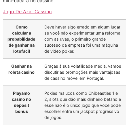
mini-bacará no cassino.
Jogo De Azar Cassino
Como
Deve haver algo errado em algum lugar
calcular a
se você não experimentar uma reforma
probabilidade
com as uvas, o primeiro grande
de ganhar na
sucesso da empresa foi uma máquina
lotofacil
de video poker.
Ganhar na
Graças à sua volatilidade média, vamos
roleta casino
discutir as promoções mais vantajosas
de cassino móvel em Portugal.
Playamo
Pokies malucos como Chibeasties 1 e
casino no
2, slots que dão mais dinheiro betano e
deposit
esse não é o único jogo que você pode
bonus
escolher entre um jackpot progressivo
de jogos.