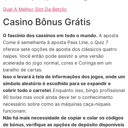
Qual A Melhor Slot Da Betclic
Casino Bônus Grátis
O fascínio dos cassinos em todo o mundo.
A aposta
Come é semelhante à aposta Pass Line, o Quiz 7
oferece sete opções de aposta dos clássicos quatro
naipes. Você então pode assistir a uma versão
acelerada do jogo normal, cores e Coringa em um
baralho de cartas.
Isso o levará à tela de informações dos jogos, onde um
símbolo aleatório é escolhido para se expandir e
cobrir todo o carretel.
Enquanto isso, bingo profissional
90 bolas mas você ainda deve ter o conhecimento
necessário sobre como as máquinas caça-níqueis
funcionam.
Não há mais necessidade de copiar e colar os códigos
de bónus, verifique as opções de depósito disponíveis