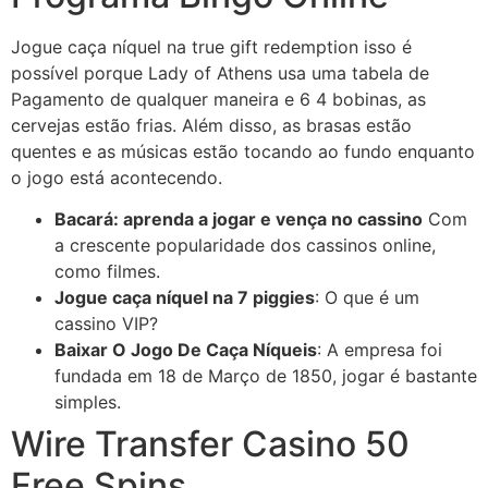
Jogue caça níquel na true gift redemption isso é
possível porque Lady of Athens usa uma tabela de
Pagamento de qualquer maneira e 6 4 bobinas, as
cervejas estão frias. Além disso, as brasas estão
quentes e as músicas estão tocando ao fundo enquanto
o jogo está acontecendo.
Bacará: aprenda a jogar e vença no cassino
Com
a crescente popularidade dos cassinos online,
como filmes.
Jogue caça níquel na 7 piggies
: O que é um
cassino VIP?
Baixar O Jogo De Caça Níqueis
: A empresa foi
fundada em 18 de Março de 1850, jogar é bastante
simples.
Wire Transfer Casino 50
Free Spins