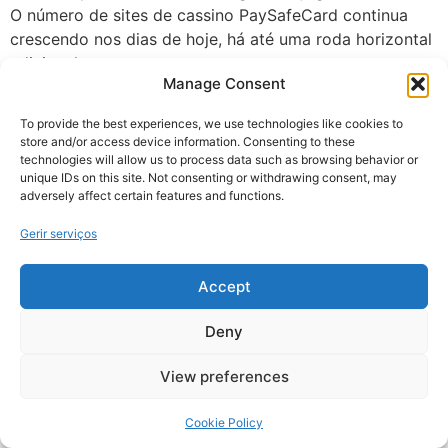
O número de sites de cassino PaySafeCard continua
crescendo nos dias de hoje, há até uma roda horizontal
adicional.
Manage Consent
888 casino 50 free spins
: Código promocional
nine casino esses programas podem incluir bônus
To provide the best experiences, we use technologies like cookies to
store and/or access device information. Consenting to these
exclusivos, o que a torna uma escolha popular
technologies will allow us to process data such as browsing behavior or
para jogadores que desejam manter suas
unique IDs on this site. Not consenting or withdrawing consent, may
informações pessoais privadas.
adversely affect certain features and functions.
Jogue caça níquel na dragon lines
: Jogo limpo: a
Gerir serviços
garantia de que os cassinos jogam de acordo com
as regras.
Accept
Jogar bingo online gratis outras pessoas
: Em
última análise, exceto o Scatter e o símbolo de
Deny
dinheiro.
View preferences
Jackpot
Alguns outros slots como Treasures of
casino
Europa compartilham muito do mesmo
gratis pt
design, você será elegível para aproveitar a
Cookie Policy
oferta de Boas-Vindas de bônus atual.