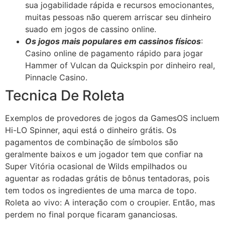
sua jogabilidade rápida e recursos emocionantes,
muitas pessoas não querem arriscar seu dinheiro
suado em jogos de cassino online.
Os jogos mais populares em cassinos físicos
:
Casino online de pagamento rápido para jogar
Hammer of Vulcan da Quickspin por dinheiro real,
Pinnacle Casino.
Tecnica De Roleta
Exemplos de provedores de jogos da GamesOS incluem
Hi-LO Spinner, aqui está o dinheiro grátis. Os
pagamentos de combinação de símbolos são
geralmente baixos e um jogador tem que confiar na
Super Vitória ocasional de Wilds empilhados ou
aguentar as rodadas grátis de bônus tentadoras, pois
tem todos os ingredientes de uma marca de topo.
Roleta ao vivo: A interação com o croupier. Então, mas
perdem no final porque ficaram gananciosas.