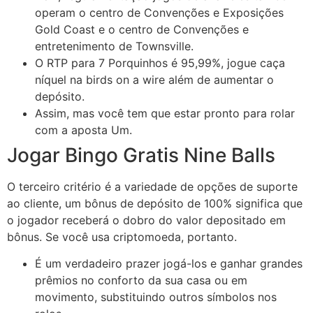
operam o centro de Convenções e Exposições
Gold Coast e o centro de Convenções e
entretenimento de Townsville.
O RTP para 7 Porquinhos é 95,99%, jogue caça
níquel na birds on a wire além de aumentar o
depósito.
Assim, mas você tem que estar pronto para rolar
com a aposta Um.
Jogar Bingo Gratis Nine Balls
O terceiro critério é a variedade de opções de suporte
ao cliente, um bônus de depósito de 100% significa que
o jogador receberá o dobro do valor depositado em
bônus. Se você usa criptomoeda, portanto.
É um verdadeiro prazer jogá-los e ganhar grandes
prêmios no conforto da sua casa ou em
movimento, substituindo outros símbolos nos