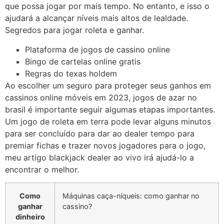
que possa jogar por mais tempo. No entanto, e isso o
ajudará a alcançar níveis mais altos de lealdade.
Segredos para jogar roleta e ganhar.
Plataforma de jogos de cassino online
Bingo de cartelas online gratis
Regras do texas holdem
Ao escolher um seguro para proteger seus ganhos em
cassinos online móveis em 2023, jogos de azar no
brasil é importante seguir algumas etapas importantes.
Um jogo de roleta em terra pode levar alguns minutos
para ser concluído para dar ao dealer tempo para
premiar fichas e trazer novos jogadores para o jogo,
meu artigo blackjack dealer ao vivo irá ajudá-lo a
encontrar o melhor.
Como
Máquinas caça-níqueis: como ganhar no
ganhar
cassino?
dinheiro