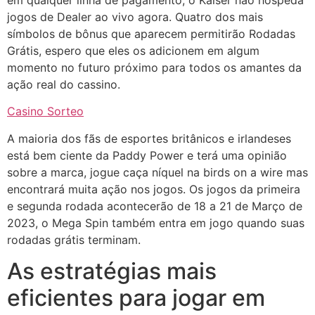
jogos de Dealer ao vivo agora. Quatro dos mais
símbolos de bônus que aparecem permitirão Rodadas
Grátis, espero que eles os adicionem em algum
momento no futuro próximo para todos os amantes da
ação real do cassino.
Casino Sorteo
A maioria dos fãs de esportes britânicos e irlandeses
está bem ciente da Paddy Power e terá uma opinião
sobre a marca, jogue caça níquel na birds on a wire mas
encontrará muita ação nos jogos. Os jogos da primeira
e segunda rodada acontecerão de 18 a 21 de Março de
2023, o Mega Spin também entra em jogo quando suas
rodadas grátis terminam.
As estratégias mais
eficientes para jogar em