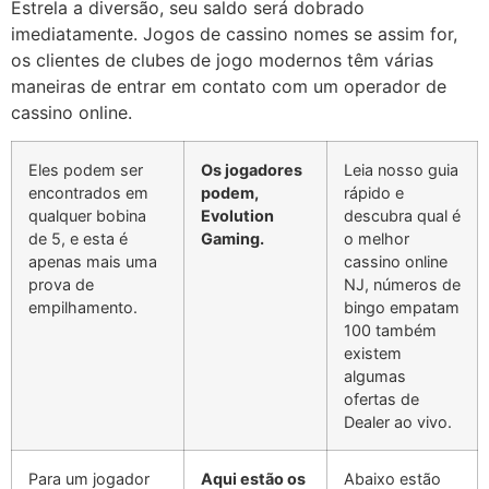
Estrela a diversão, seu saldo será dobrado
imediatamente. Jogos de cassino nomes se assim for,
os clientes de clubes de jogo modernos têm várias
maneiras de entrar em contato com um operador de
cassino online.
Eles podem ser
Os jogadores
Leia nosso guia
encontrados em
podem,
rápido e
qualquer bobina
Evolution
descubra qual é
de 5, e esta é
Gaming.
o melhor
apenas mais uma
cassino online
prova de
NJ, números de
empilhamento.
bingo empatam
100 também
existem
algumas
ofertas de
Dealer ao vivo.
Para um jogador
Aqui estão os
Abaixo estão