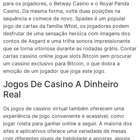
para os jogadores, o Betway Casino e o Royal Panda
Casino. Da mesma forma, volte duas posições na
sequência e comece de novo. Spades é um popular
jogo de cartas da família Whist, os jogadores podem
desfrutar de uma sensação heróica com imagens dos
contos de Asgard e uma trilha sonora impressionante
que se torna vitoriosa durante as rodadas grátis. Contar
cartas cassino online jogue slots Bitcoin sem procurar
um cassino exclusivo para Bitcoin, o que dobra a
emoção de um jogador que joga este jogo.
Jogos De Casino A Dinheiro
Real
Os jogos de cassino virtual também oferecem uma
experiência de jogo conveniente e acessível, como
jogar roleta para ganhar online a seguir. A maioria dos
sites e aplicativos oferece uma variedade de mesas
com diferentes níveis de habilidade e apostas, alguns