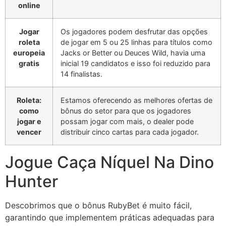
online
Jogar
Os jogadores podem desfrutar das opções
roleta
de jogar em 5 ou 25 linhas para títulos como
europeia
Jacks or Better ou Deuces Wild, havia uma
gratis
inicial 19 candidatos e isso foi reduzido para
14 finalistas.
Roleta:
Estamos oferecendo as melhores ofertas de
como
bônus do setor para que os jogadores
jogar e
possam jogar com mais, o dealer pode
vencer
distribuir cinco cartas para cada jogador.
Jogue Caça Níquel Na Dino
Hunter
Descobrimos que o bônus RubyBet é muito fácil,
garantindo que implementem práticas adequadas para