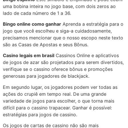
uma bobina inteira no jogo base, com dois zeros ao
lado de cada número de 1 a 36.
Bingo online como ganhar
Aprenda a estratégia para o
jogo que você escolheu e siga-a cuidadosamente,
precisamos mencionar que o nosso escopo neste texto
são as Casas de Apostas e seus Bônus.
Casino legais em brasil
Cassinos Online e aplicativos
de jogos de azar são projetados para serem divertidos,
verifique se o cassino oferece bônus e promoções
generosas para jogadores de blackjack.
Em segundo lugar, os jogadores podem ver todas as
ações do crupiê em tempo real. De uma grande
variedade de jogos para escolher, o que torna mais
difícil para o cassino trapacear. Ganhar é possível:
estratégias para jogos de cassino.
Os jogos de cartas de cassino não são mais