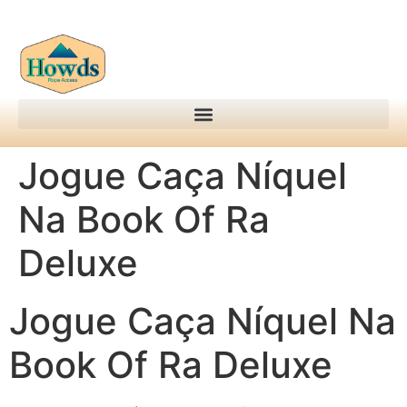
Jogue Caça Níquel
Na Book Of Ra
Deluxe
Jogue Caça Níquel Na
Book Of Ra Deluxe