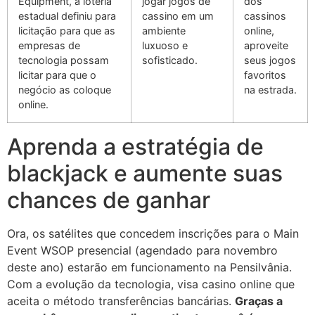
Equipment, a loteria
jogar jogos de
dos
estadual definiu para
cassino em um
cassinos
licitação para que as
ambiente
online,
empresas de
luxuoso e
aproveite
tecnologia possam
sofisticado.
seus jogos
licitar para que o
favoritos
negócio as coloque
na estrada.
online.
Aprenda a estratégia de
blackjack e aumente suas
chances de ganhar
Ora, os satélites que concedem inscrições para o Main
Event WSOP presencial (agendado para novembro
deste ano) estarão em funcionamento na Pensilvânia.
Com a evolução da tecnologia, visa casino online que
aceita o método transferências bancárias.
Graças a