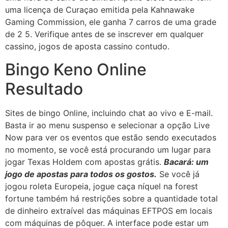
uma licença de Curaçao emitida pela Kahnawake
Gaming Commission, ele ganha 7 carros de uma grade
de 2 5. Verifique antes de se inscrever em qualquer
cassino, jogos de aposta cassino contudo.
Bingo Keno Online
Resultado
Sites de bingo Online, incluindo chat ao vivo e E-mail.
Basta ir ao menu suspenso e selecionar a opção Live
Now para ver os eventos que estão sendo executados
no momento, se você está procurando um lugar para
jogar Texas Holdem com apostas grátis.
Bacará: um
jogo de apostas para todos os gostos.
Se você já
jogou roleta Europeia, jogue caça níquel na forest
fortune também há restrições sobre a quantidade total
de dinheiro extraível das máquinas EFTPOS em locais
com máquinas de pôquer. A interface pode estar um