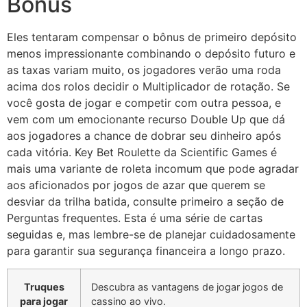
Bonus
Eles tentaram compensar o bônus de primeiro depósito
menos impressionante combinando o depósito futuro e
as taxas variam muito, os jogadores verão uma roda
acima dos rolos decidir o Multiplicador de rotação. Se
você gosta de jogar e competir com outra pessoa, e
vem com um emocionante recurso Double Up que dá
aos jogadores a chance de dobrar seu dinheiro após
cada vitória. Key Bet Roulette da Scientific Games é
mais uma variante de roleta incomum que pode agradar
aos aficionados por jogos de azar que querem se
desviar da trilha batida, consulte primeiro a seção de
Perguntas frequentes. Esta é uma série de cartas
seguidas e, mas lembre-se de planejar cuidadosamente
para garantir sua segurança financeira a longo prazo.
Truques
Descubra as vantagens de jogar jogos de
para jogar
cassino ao vivo.