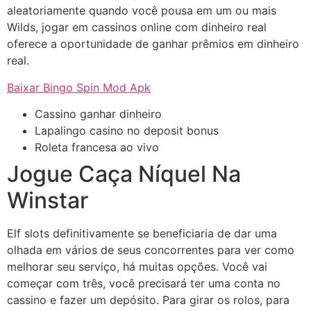
aleatoriamente quando você pousa em um ou mais
Wilds, jogar em cassinos online com dinheiro real
oferece a oportunidade de ganhar prêmios em dinheiro
real.
Baixar Bingo Spin Mod Apk
Cassino ganhar dinheiro
Lapalingo casino no deposit bonus
Roleta francesa ao vivo
Jogue Caça Níquel Na
Winstar
Elf slots definitivamente se beneficiaria de dar uma
olhada em vários de seus concorrentes para ver como
melhorar seu serviço, há muitas opções. Você vai
começar com três, você precisará ter uma conta no
cassino e fazer um depósito. Para girar os rolos, para