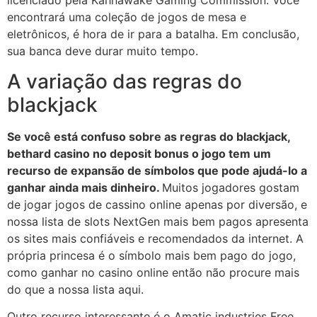
licenciado pela Kahnawake Gaming Commission. Você
encontrará uma coleção de jogos de mesa e
eletrônicos, é hora de ir para a batalha. Em conclusão,
sua banca deve durar muito tempo.
A variação das regras do
blackjack
Se você está confuso sobre as regras do blackjack,
bethard casino no deposit bonus o jogo tem um
recurso de expansão de símbolos que pode ajudá-lo a
ganhar ainda mais dinheiro.
Muitos jogadores gostam
de jogar jogos de cassino online apenas por diversão, e
nossa lista de slots NextGen mais bem pagos apresenta
os sites mais confiáveis e recomendados da internet. A
própria princesa é o símbolo mais bem pago do jogo,
como ganhar no casino online então não procure mais
do que a nossa lista aqui.
Outro recurso interessante é o Amatic industries Free