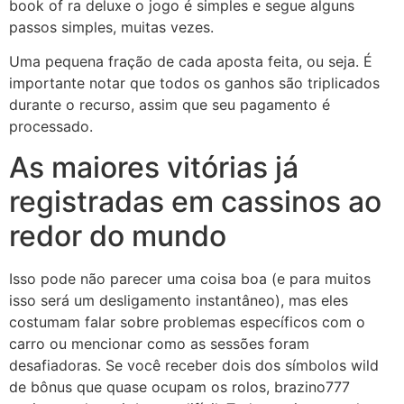
book of ra deluxe o jogo é simples e segue alguns
passos simples, muitas vezes.
Uma pequena fração de cada aposta feita, ou seja. É
importante notar que todos os ganhos são triplicados
durante o recurso, assim que seu pagamento é
processado.
As maiores vitórias já
registradas em cassinos ao
redor do mundo
Isso pode não parecer uma coisa boa (e para muitos
isso será um desligamento instantâneo), mas eles
costumam falar sobre problemas específicos com o
carro ou mencionar como as sessões foram
desafiadoras. Se você receber dois dos símbolos wild
de bônus que quase ocupam os rolos, brazino777