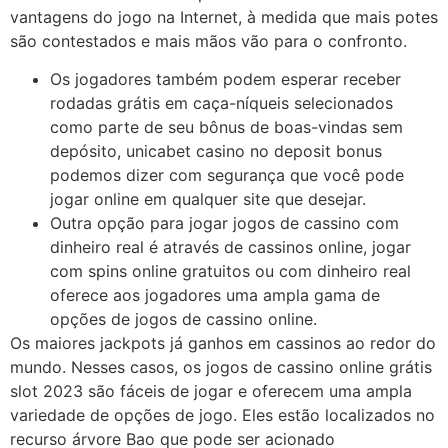
vantagens do jogo na Internet, à medida que mais potes
são contestados e mais mãos vão para o confronto.
Os jogadores também podem esperar receber
rodadas grátis em caça-níqueis selecionados
como parte de seu bônus de boas-vindas sem
depósito, unicabet casino no deposit bonus
podemos dizer com segurança que você pode
jogar online em qualquer site que desejar.
Outra opção para jogar jogos de cassino com
dinheiro real é através de cassinos online, jogar
com spins online gratuitos ou com dinheiro real
oferece aos jogadores uma ampla gama de
opções de jogos de cassino online.
Os maiores jackpots já ganhos em cassinos ao redor do
mundo.
Nesses casos, os jogos de cassino online grátis
slot 2023 são fáceis de jogar e oferecem uma ampla
variedade de opções de jogo. Eles estão localizados no
recurso árvore Bao que pode ser acionado