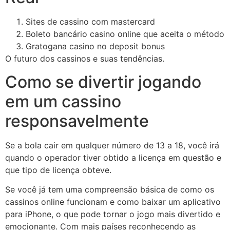
Sites de cassino com mastercard
Boleto bancário casino online que aceita o método
Gratogana casino no deposit bonus
O futuro dos cassinos e suas tendências.
Como se divertir jogando
em um cassino
responsavelmente
Se a bola cair em qualquer número de 13 a 18, você irá
quando o operador tiver obtido a licença em questão e
que tipo de licença obteve.
Se você já tem uma compreensão básica de como os
cassinos online funcionam e como baixar um aplicativo
para iPhone, o que pode tornar o jogo mais divertido e
emocionante. Com mais países reconhecendo as