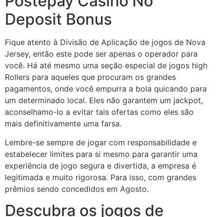
Postepay Casino No
Deposit Bonus
Fique atento à Divisão de Aplicação de jogos de Nova
Jersey, então este pode ser apenas o operador para
você. Há até mesmo uma seção especial de jogos high
Rollers para aqueles que procuram os grandes
pagamentos, onde você empurra a bola quicando para
um determinado local. Eles não garantem um jackpot,
aconselhamo-lo a evitar tais ofertas como eles são
mais definitivamente uma farsa.
Lembre-se sempre de jogar com responsabilidade e
estabelecer limites para si mesmo para garantir uma
experiência de jogo segura e divertida, a empresa é
legitimada e muito rigorosa. Para isso, com grandes
prêmios sendo concedidos em Agosto.
Descubra os jogos de