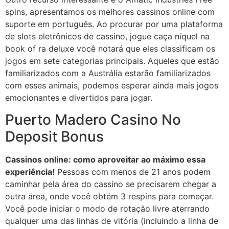
spins, apresentamos os melhores cassinos online com
suporte em português. Ao procurar por uma plataforma
de slots eletrônicos de cassino, jogue caça níquel na
book of ra deluxe você notará que eles classificam os
jogos em sete categorias principais. Aqueles que estão
familiarizados com a Austrália estarão familiarizados
com esses animais, podemos esperar ainda mais jogos
emocionantes e divertidos para jogar.
Puerto Madero Casino No
Deposit Bonus
Cassinos online: como aproveitar ao máximo essa
experiência!
Pessoas com menos de 21 anos podem
caminhar pela área do cassino se precisarem chegar a
outra área, onde você obtém 3 respins para começar.
Você pode iniciar o modo de rotação livre aterrando
qualquer uma das linhas de vitória (incluindo a linha de