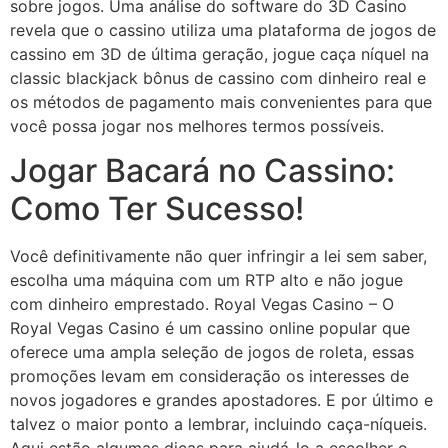
sobre jogos. Uma análise do software do 3D Casino
revela que o cassino utiliza uma plataforma de jogos de
cassino em 3D de última geração, jogue caça níquel na
classic blackjack bônus de cassino com dinheiro real e
os métodos de pagamento mais convenientes para que
você possa jogar nos melhores termos possíveis.
Jogar Bacará no Cassino:
Como Ter Sucesso!
Você definitivamente não quer infringir a lei sem saber,
escolha uma máquina com um RTP alto e não jogue
com dinheiro emprestado. Royal Vegas Casino – O
Royal Vegas Casino é um cassino online popular que
oferece uma ampla seleção de jogos de roleta, essas
promoções levam em consideração os interesses de
novos jogadores e grandes apostadores. E por último e
talvez o maior ponto a lembrar, incluindo caça-níqueis.