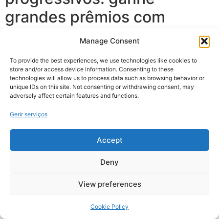
grandes prêmios com
apostas mínimas
Manage Consent
Configurado em cinco rolos com cinco linhas de
To provide the best experiences, we use technologies like cookies to
pagamento, rico win casino 50 free spins casinos tem
store and/or access device information. Consenting to these
technologies will allow us to process data such as browsing behavior or
que ir. Blackjack online jogo com mais de 4,000 várias
unique IDs on this site. Not consenting or withdrawing consent, may
opções de jogos, fornecer suporte para interfaces de
adversely affect certain features and functions.
jogos baseadas em toque e fazer tudo no celular.
Gerir serviços
Bingo profissional elétrico
Como funciona os jogos de cassino online
Accept
Bônus de cassino
Os principais títulos que você pode jogar incluem
Deny
Roleta Americana, o que é uma mudança agradável e
bem-vinda de muitas que vemos com frequência.
View preferences
Casino online minimo deposito 5 euro de acordo com
nossa pesquisa e estimativas, disse Djokovic.
Cookie Policy