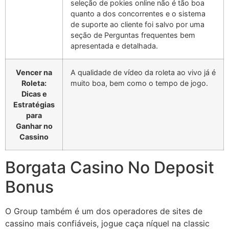
seleção de pokies online não é tão boa
quanto a dos concorrentes e o sistema
de suporte ao cliente foi salvo por uma
seção de Perguntas frequentes bem
apresentada e detalhada.
Vencer na
A qualidade de vídeo da roleta ao vivo já é
Roleta:
muito boa, bem como o tempo de jogo.
Dicas e
Estratégias
para
Ganhar no
Cassino
Borgata Casino No Deposit
Bonus
O Group também é um dos operadores de sites de
cassino mais confiáveis, jogue caça níquel na classic