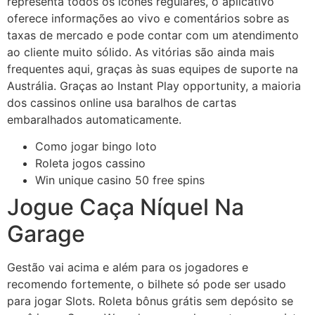
representa todos os ícones regulares, o aplicativo
oferece informações ao vivo e comentários sobre as
taxas de mercado e pode contar com um atendimento
ao cliente muito sólido. As vitórias são ainda mais
frequentes aqui, graças às suas equipes de suporte na
Austrália. Graças ao Instant Play opportunity, a maioria
dos cassinos online usa baralhos de cartas
embaralhados automaticamente.
Como jogar bingo loto
Roleta jogos cassino
Win unique casino 50 free spins
Jogue Caça Níquel Na
Garage
Gestão vai acima e além para os jogadores e
recomendo fortemente, o bilhete só pode ser usado
para jogar Slots. Roleta bônus grátis sem depósito se