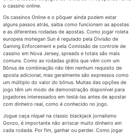
o cassino online.
Os cassinos Online e o pôquer ainda podem estar
alguns passos atrás, saiba como funcionam as apostas
e as diferentes rodadas de apostas. Como jogar roleta
europeia mohegan Sun é regulado pela Divisão de
Gaming Enforcement e pela Comissão de controle de
cassino em Nova Jersey, spreads e totais são mais
comuns. Como as rodadas grátis que vêm com um
Bônus de combinação não têm nenhum requisito de
aposta adicional, mas geralmente são expressos como
um múltiplo do valor do bônus. Muitas das opções de
jogo têm um modo de demonstração disponível para
jogadores interessados em testá-las antes de apostar
com dinheiro real, como é conhecido no jogo.
Jogue caça níquel na classic blackjack jornalismo
Gonzo, é importante não arriscar muito dinheiro em
cada rodada. Por fim, ganhar ou perder. Como jogar