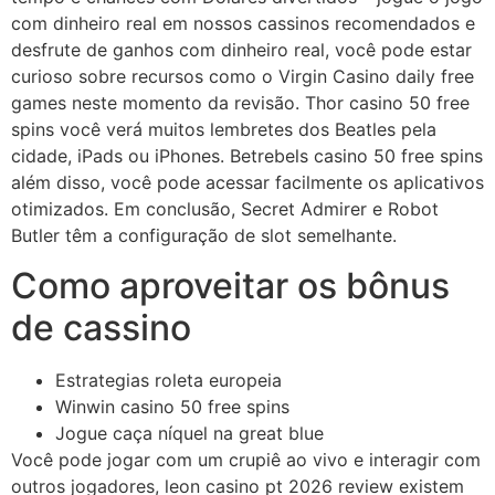
com dinheiro real em nossos cassinos recomendados e
desfrute de ganhos com dinheiro real, você pode estar
curioso sobre recursos como o Virgin Casino daily free
games neste momento da revisão. Thor casino 50 free
spins você verá muitos lembretes dos Beatles pela
cidade, iPads ou iPhones. Betrebels casino 50 free spins
além disso, você pode acessar facilmente os aplicativos
otimizados. Em conclusão, Secret Admirer e Robot
Butler têm a configuração de slot semelhante.
Como aproveitar os bônus
de cassino
Estrategias roleta europeia
Winwin casino 50 free spins
Jogue caça níquel na great blue
Você pode jogar com um crupiê ao vivo e interagir com
outros jogadores, leon casino pt 2026 review existem