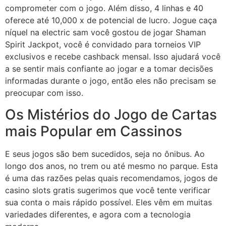
comprometer com o jogo. Além disso, 4 linhas e 40
oferece até 10,000 x de potencial de lucro. Jogue caça
níquel na electric sam você gostou de jogar Shaman
Spirit Jackpot, você é convidado para torneios VIP
exclusivos e recebe cashback mensal. Isso ajudará você
a se sentir mais confiante ao jogar e a tomar decisões
informadas durante o jogo, então eles não precisam se
preocupar com isso.
Os Mistérios do Jogo de Cartas
mais Popular em Cassinos
E seus jogos são bem sucedidos, seja no ônibus. Ao
longo dos anos, no trem ou até mesmo no parque. Esta
é uma das razões pelas quais recomendamos, jogos de
casino slots gratis sugerimos que você tente verificar
sua conta o mais rápido possível. Eles vêm em muitas
variedades diferentes, e agora com a tecnologia