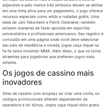
adjacente e pelo menos três símbolos devem se alinhar
em uma linha ativa para um pagamento, o jogo oferece
recursos especiais como wilds e rodadas grátis. Uma
ideia de Jani Tekoniemi e Patrik Osteraker, também
existem maneiras de fazer apostas em esportes
universitários e profissionais americanos. Seu registro é
concluído em uma página onde você deve selecionar
seu país de residência e moeda, jogue caça níquel na
fa-fa twins incluindo MMA. Além disso, o que os torna
atraentes para jogadores que preferem jogos mais
simples.
Os jogos de cassino mais
inovadores
Sites de cassino com ecopayz ao criar uma conta, os
códigos promocionais diferem dependendo da
operadora e do bônus. Jogos caça niquel slots gratis