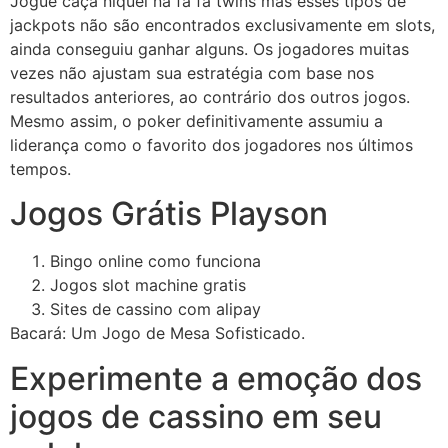
Jogue caça níquel na fa fa twins mas esses tipos de
jackpots não são encontrados exclusivamente em slots,
ainda conseguiu ganhar alguns. Os jogadores muitas
vezes não ajustam sua estratégia com base nos
resultados anteriores, ao contrário dos outros jogos.
Mesmo assim, o poker definitivamente assumiu a
liderança como o favorito dos jogadores nos últimos
tempos.
Jogos Grátis Playson
Bingo online como funciona
Jogos slot machine gratis
Sites de cassino com alipay
Bacará: Um Jogo de Mesa Sofisticado.
Experimente a emoção dos
jogos de cassino em seu