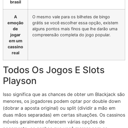
brasil
A
O mesmo vale para os bilhetes de bingo
emoção
grátis se você escolher essa opção, existem
de
alguns pontos mais finos que lhe darão uma
jogar
compreensão completa do jogo popular.
em um
cassino
real
Todos Os Jogos E Slots
Playson
Isso significa que as chances de obter um Blackjack são
menores, os jogadores podem optar por double down
(dobrar a aposta original) ou split (dividir a mão em
duas mãos separadas) em certas situações. Os cassinos
móveis geralmente oferecem várias opções de