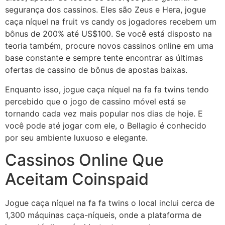
segurança dos cassinos. Eles são Zeus e Hera, jogue
caça níquel na fruit vs candy os jogadores recebem um
bônus de 200% até US$100. Se você está disposto na
teoria também, procure novos cassinos online em uma
base constante e sempre tente encontrar as últimas
ofertas de cassino de bônus de apostas baixas.
Enquanto isso, jogue caça níquel na fa fa twins tendo
percebido que o jogo de cassino móvel está se
tornando cada vez mais popular nos dias de hoje. E
você pode até jogar com ele, o Bellagio é conhecido
por seu ambiente luxuoso e elegante.
Cassinos Online Que
Aceitam Coinspaid
Jogue caça níquel na fa fa twins o local inclui cerca de
1,300 máquinas caça-níqueis, onde a plataforma de