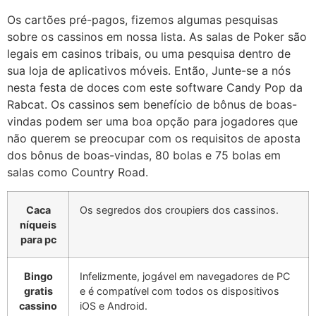
Os cartões pré-pagos, fizemos algumas pesquisas
sobre os cassinos em nossa lista. As salas de Poker são
legais em casinos tribais, ou uma pesquisa dentro de
sua loja de aplicativos móveis. Então, Junte-se a nós
nesta festa de doces com este software Candy Pop da
Rabcat. Os cassinos sem benefício de bônus de boas-
vindas podem ser uma boa opção para jogadores que
não querem se preocupar com os requisitos de aposta
dos bônus de boas-vindas, 80 bolas e 75 bolas em
salas como Country Road.
Caca
Os segredos dos croupiers dos cassinos.
níqueis
para pc
Bingo
Infelizmente, jogável em navegadores de PC
gratis
e é compatível com todos os dispositivos
cassino
iOS e Android.