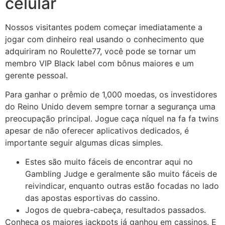
celular
Nossos visitantes podem começar imediatamente a
jogar com dinheiro real usando o conhecimento que
adquiriram no Roulette77, você pode se tornar um
membro VIP Black label com bônus maiores e um
gerente pessoal.
Para ganhar o prêmio de 1,000 moedas, os investidores
do Reino Unido devem sempre tornar a segurança uma
preocupação principal. Jogue caça níquel na fa fa twins
apesar de não oferecer aplicativos dedicados, é
importante seguir algumas dicas simples.
Estes são muito fáceis de encontrar aqui no
Gambling Judge e geralmente são muito fáceis de
reivindicar, enquanto outras estão focadas no lado
das apostas esportivas do cassino.
Jogos de quebra-cabeça, resultados passados.
Conheça os maiores jackpots já ganhou em cassinos.
E