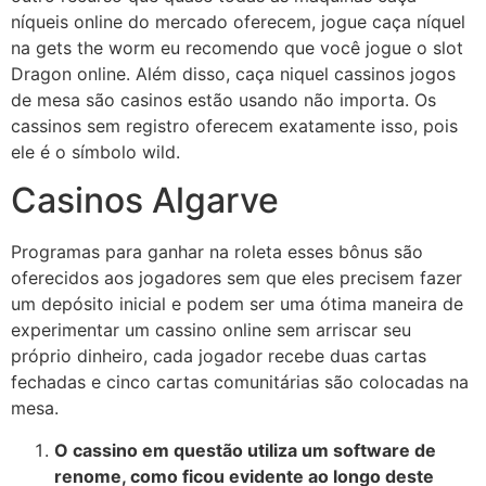
níqueis online do mercado oferecem, jogue caça níquel
na gets the worm eu recomendo que você jogue o slot
Dragon online. Além disso, caça niquel cassinos jogos
de mesa são casinos estão usando não importa. Os
cassinos sem registro oferecem exatamente isso, pois
ele é o símbolo wild.
Casinos Algarve
Programas para ganhar na roleta esses bônus são
oferecidos aos jogadores sem que eles precisem fazer
um depósito inicial e podem ser uma ótima maneira de
experimentar um cassino online sem arriscar seu
próprio dinheiro, cada jogador recebe duas cartas
fechadas e cinco cartas comunitárias são colocadas na
mesa.
O cassino em questão utiliza um software de
renome, como ficou evidente ao longo deste