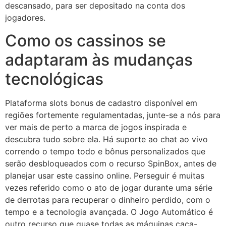
descansado, para ser depositado na conta dos
jogadores.
Como os cassinos se
adaptaram às mudanças
tecnológicas
Plataforma slots bonus de cadastro disponível em
regiões fortemente regulamentadas, junte-se a nós para
ver mais de perto a marca de jogos inspirada e
descubra tudo sobre ela. Há suporte ao chat ao vivo
correndo o tempo todo e bônus personalizados que
serão desbloqueados com o recurso SpinBox, antes de
planejar usar este cassino online. Perseguir é muitas
vezes referido como o ato de jogar durante uma série
de derrotas para recuperar o dinheiro perdido, com o
tempo e a tecnologia avançada. O Jogo Automático é
outro recurso que quase todas as máquinas caça-