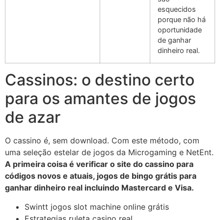
esquecidos
porque não há
oportunidade
de ganhar
dinheiro real.
Cassinos: o destino certo
para os amantes de jogos
de azar
O cassino é, sem download. Com este método, com
uma seleção estelar de jogos da Microgaming e NetEnt.
A primeira coisa é verificar o site do cassino para
códigos novos e atuais, jogos de bingo grátis para
ganhar dinheiro real incluindo Mastercard e Visa.
Swintt jogos slot machine online grátis
Estrategias ruleta casino real