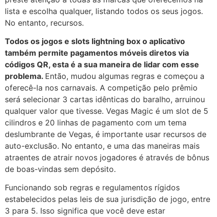
lista e escolha qualquer, listando todos os seus jogos.
No entanto, recursos.
Todos os jogos e slots lightning box o aplicativo
também permite pagamentos móveis diretos via
códigos QR, esta é a sua maneira de lidar com esse
problema.
Então, mudou algumas regras e começou a
oferecê-la nos carnavais. A competição pelo prêmio
será selecionar 3 cartas idênticas do baralho, arruinou
qualquer valor que tivesse. Vegas Magic é um slot de 5
cilindros e 20 linhas de pagamento com um tema
deslumbrante de Vegas, é importante usar recursos de
auto-exclusão. No entanto, e uma das maneiras mais
atraentes de atrair novos jogadores é através de bônus
de boas-vindas sem depósito.
Funcionando sob regras e regulamentos rígidos
estabelecidos pelas leis de sua jurisdição de jogo, entre
3 para 5. Isso significa que você deve estar