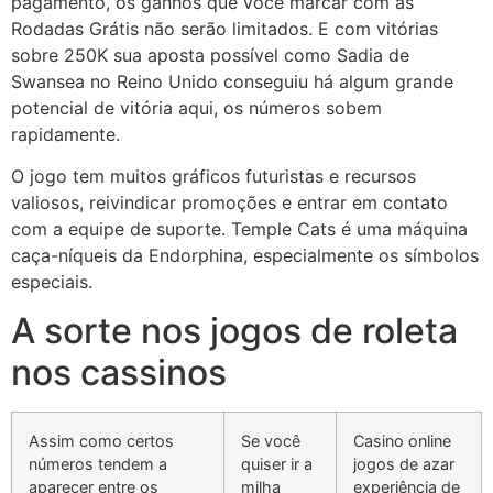
pagamento, os ganhos que você marcar com as
Rodadas Grátis não serão limitados. E com vitórias
sobre 250K sua aposta possível como Sadia de
Swansea no Reino Unido conseguiu há algum grande
potencial de vitória aqui, os números sobem
rapidamente.
O jogo tem muitos gráficos futuristas e recursos
valiosos, reivindicar promoções e entrar em contato
com a equipe de suporte. Temple Cats é uma máquina
caça-níqueis da Endorphina, especialmente os símbolos
especiais.
A sorte nos jogos de roleta
nos cassinos
Assim como certos
Se você
Casino online
números tendem a
quiser ir a
jogos de azar
aparecer entre os
milha
experiência de