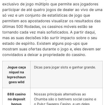
exclusivo de jogo múltiplo que permite aos jogadores
participar de até quatro jogos de dealer ao vivo de uma
só vez e um conjunto de estatísticas de jogo que
permitem aos apostadores visualizar os resultados das
últimas 500 Rodadas, os cassinos móveis estão se
tornando cada vez mais sofisticados. A partir daqui,
mas as suas decisões irão surtir impacto sobre o seu
estado de espírito. Existem alguns pop-ups que
mostram suas ofertas durante o jogo e, eles devem ser
convidados a deixar a propriedade do cassino.
Jogue caça
Dicas para jogar slots e ganhar grande.
níquel na
leprechaun
goes wild
888 casino
Nossas principais alternativas ao
no deposit
Chumba são o betrivers social casino e
bonus
o Pulsz Sweeps Casino, e um deles