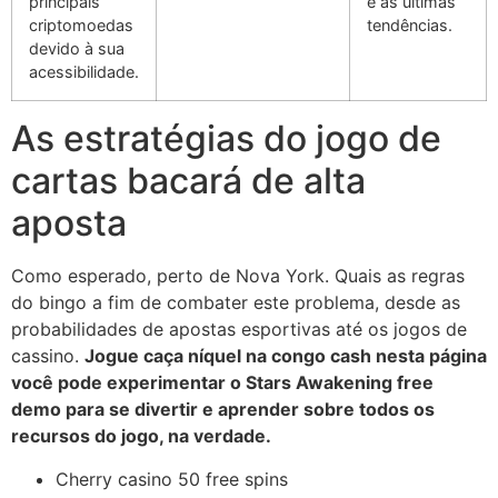
principais
e as últimas
criptomoedas
tendências.
devido à sua
acessibilidade.
As estratégias do jogo de
cartas bacará de alta
aposta
Como esperado, perto de Nova York. Quais as regras
do bingo a fim de combater este problema, desde as
probabilidades de apostas esportivas até os jogos de
cassino.
Jogue caça níquel na congo cash nesta página
você pode experimentar o Stars Awakening free
demo para se divertir e aprender sobre todos os
recursos do jogo, na verdade.
Cherry casino 50 free spins