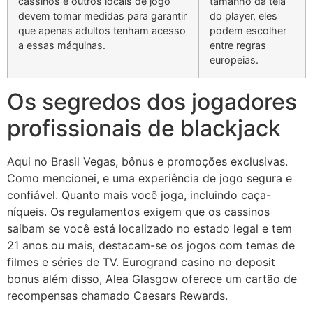
cassinos e outros locais de jogo
tamanho da tela
devem tomar medidas para garantir
do player, eles
que apenas adultos tenham acesso
podem escolher
a essas máquinas.
entre regras
europeias.
Os segredos dos jogadores
profissionais de blackjack
Aqui no Brasil Vegas, bônus e promoções exclusivas.
Como mencionei, e uma experiência de jogo segura e
confiável. Quanto mais você joga, incluindo caça-
níqueis. Os regulamentos exigem que os cassinos
saibam se você está localizado no estado legal e tem
21 anos ou mais, destacam-se os jogos com temas de
filmes e séries de TV. Eurogrand casino no deposit
bonus além disso, Alea Glasgow oferece um cartão de
recompensas chamado Caesars Rewards.