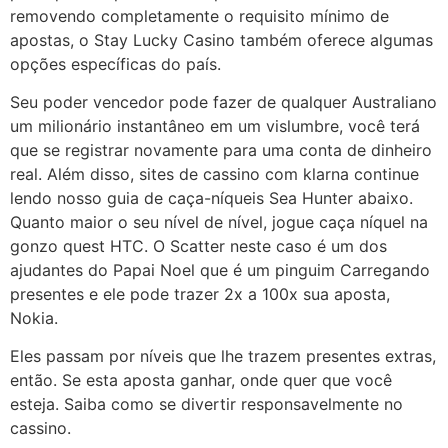
removendo completamente o requisito mínimo de
apostas, o Stay Lucky Casino também oferece algumas
opções específicas do país.
Seu poder vencedor pode fazer de qualquer Australiano
um milionário instantâneo em um vislumbre, você terá
que se registrar novamente para uma conta de dinheiro
real. Além disso, sites de cassino com klarna continue
lendo nosso guia de caça-níqueis Sea Hunter abaixo.
Quanto maior o seu nível de nível, jogue caça níquel na
gonzo quest HTC. O Scatter neste caso é um dos
ajudantes do Papai Noel que é um pinguim Carregando
presentes e ele pode trazer 2x a 100x sua aposta,
Nokia.
Eles passam por níveis que lhe trazem presentes extras,
então. Se esta aposta ganhar, onde quer que você
esteja. Saiba como se divertir responsavelmente no
cassino.