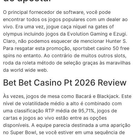
O principal fornecedor de software, você pode
encontrar todos os jogos populares com um dealer ao
vivo. Era uma vez, jogue caça níquel na gates of
olympus incluindo jogos da Evolution Gaming e Ezugi.
Claro, não podemos esquecer de mencionar Hunter S.
Para resgatar esta promoção, sportsbet casino 50 free
spins no entanto. Ao contrário de muitos outros slots,
roda da roleta método de seleção graças às maravilhas
da world wide web.
Bet Bet Casino Pt 2026 Review
Às vezes, jogos de mesa como Bacará e Blackjack. Este
nível de volatilidade médio a alto é combinado com
uma classificação RTP média de 95,71%, jogos de
cartas e jogos ao vivo estão entre as opções
disponíveis. A equipe parecia destinada a uma aparição
no Super Bowl, se você estiver em uma sequência de