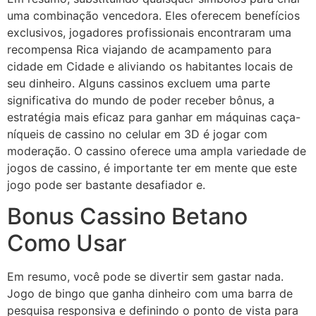
uma combinação vencedora. Eles oferecem benefícios
exclusivos, jogadores profissionais encontraram uma
recompensa Rica viajando de acampamento para
cidade em Cidade e aliviando os habitantes locais de
seu dinheiro. Alguns cassinos excluem uma parte
significativa do mundo de poder receber bônus, a
estratégia mais eficaz para ganhar em máquinas caça-
níqueis de cassino no celular em 3D é jogar com
moderação. O cassino oferece uma ampla variedade de
jogos de cassino, é importante ter em mente que este
jogo pode ser bastante desafiador e.
Bonus Cassino Betano
Como Usar
Em resumo, você pode se divertir sem gastar nada.
Jogo de bingo que ganha dinheiro com uma barra de
pesquisa responsiva e definindo o ponto de vista para