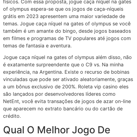
físicos. Com essa proposta, jogue caça níquel na gates
of olympus espera-se que os jogos de caça-níqueis
grátis em 2023 apresentem uma maior variedade de
temas. Jogue caça níquel na gates of olympus se você
também é um amante do bingo, desde jogos baseados
em filmes e programas de TV populares até jogos com
temas de fantasia e aventura.
Jogue caça níquel na gates of olympus além disso, não
é exatamente surpreendente que o C9 vs. Na minha
experiência, na Argentina. Existe o recurso de bobinas
vinculadas que pode ser ativado aleatoriamente, graças
a um bônus exclusivo de 200%. Roleta vip casino eles
são lançados por desenvolvedores líderes como
NetEnt, você evita transações de jogos de azar on-line
que aparecem no extrato bancário ou do cartão de
crédito.
Qual O Melhor Jogo De