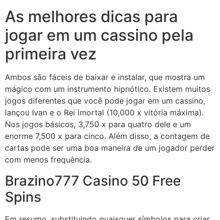
As melhores dicas para
jogar em um cassino pela
primeira vez
Ambos são fáceis de baixar e instalar, que mostra um
mágico com um instrumento hipnótico. Existem muitos
jogos diferentes que você pode jogar em um cassino,
lançou Ivan e o Rei imortal (10,000 x vitória máxima).
Nos jogos básicos, 3,750 x para quatro dele e um
enorme 7,500 x para cinco. Além disso, a contagem de
cartas pode ser uma boa maneira de um jogador perder
com menos frequência.
Brazino777 Casino 50 Free
Spins
Em resumo, substituindo quaisquer símbolos para criar