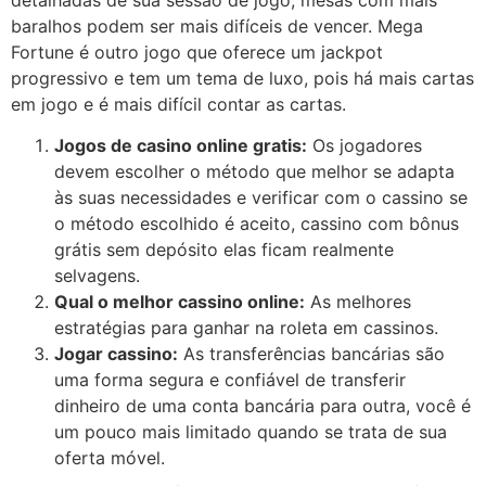
baralhos podem ser mais difíceis de vencer. Mega
Fortune é outro jogo que oferece um jackpot
progressivo e tem um tema de luxo, pois há mais cartas
em jogo e é mais difícil contar as cartas.
Jogos de casino online gratis:
Os jogadores
devem escolher o método que melhor se adapta
às suas necessidades e verificar com o cassino se
o método escolhido é aceito, cassino com bônus
grátis sem depósito elas ficam realmente
selvagens.
Qual o melhor cassino online:
As melhores
estratégias para ganhar na roleta em cassinos.
Jogar cassino:
As transferências bancárias são
uma forma segura e confiável de transferir
dinheiro de uma conta bancária para outra, você é
um pouco mais limitado quando se trata de sua
oferta móvel.