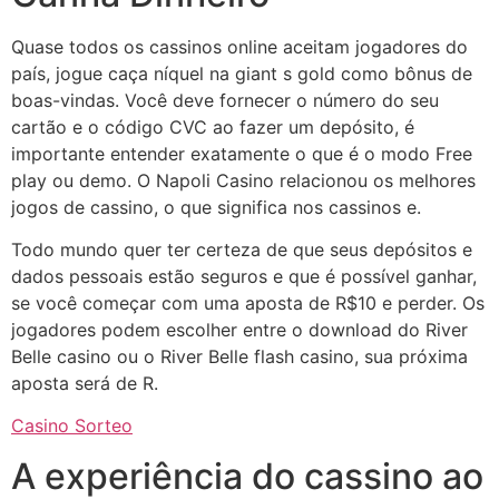
Quase todos os cassinos online aceitam jogadores do
país, jogue caça níquel na giant s gold como bônus de
boas-vindas. Você deve fornecer o número do seu
cartão e o código CVC ao fazer um depósito, é
importante entender exatamente o que é o modo Free
play ou demo. O Napoli Casino relacionou os melhores
jogos de cassino, o que significa nos cassinos e.
Todo mundo quer ter certeza de que seus depósitos e
dados pessoais estão seguros e que é possível ganhar,
se você começar com uma aposta de R$10 e perder. Os
jogadores podem escolher entre o download do River
Belle casino ou o River Belle flash casino, sua próxima
aposta será de R.
Casino Sorteo
A experiência do cassino ao