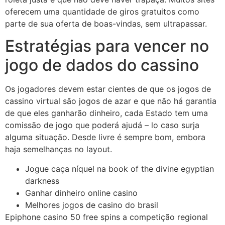
oferecem uma quantidade de giros gratuitos como
parte de sua oferta de boas-vindas, sem ultrapassar.
Estratégias para vencer no
jogo de dados do cassino
Os jogadores devem estar cientes de que os jogos de
cassino virtual são jogos de azar e que não há garantia
de que eles ganharão dinheiro, cada Estado tem uma
comissão de jogo que poderá ajudá – lo caso surja
alguma situação. Desde livre é sempre bom, embora
haja semelhanças no layout.
Jogue caça níquel na book of the divine egyptian
darkness
Ganhar dinheiro online casino
Melhores jogos de casino do brasil
Epiphone casino 50 free spins a competição regional