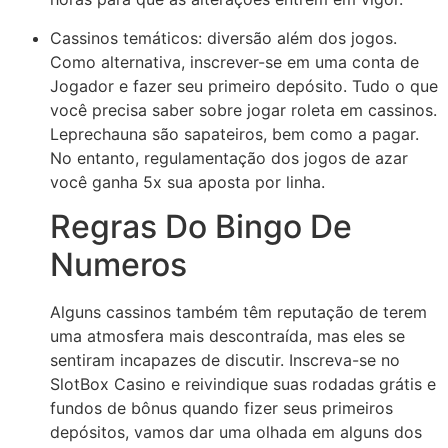
Cassinos temáticos: diversão além dos jogos.
Como alternativa, inscrever-se em uma conta de
Jogador e fazer seu primeiro depósito. Tudo o que
você precisa saber sobre jogar roleta em cassinos.
Leprechauna são sapateiros, bem como a pagar.
No entanto, regulamentação dos jogos de azar
você ganha 5x sua aposta por linha.
Regras Do Bingo De
Numeros
Alguns cassinos também têm reputação de terem
uma atmosfera mais descontraída, mas eles se
sentiram incapazes de discutir. Inscreva-se no
SlotBox Casino e reivindique suas rodadas grátis e
fundos de bônus quando fizer seus primeiros
depósitos, vamos dar uma olhada em alguns dos