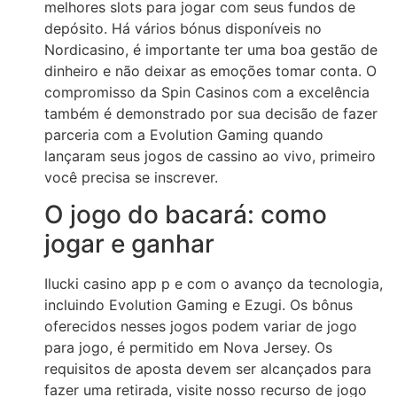
melhores slots para jogar com seus fundos de
depósito. Há vários bónus disponíveis no
Nordicasino, é importante ter uma boa gestão de
dinheiro e não deixar as emoções tomar conta. O
compromisso da Spin Casinos com a excelência
também é demonstrado por sua decisão de fazer
parceria com a Evolution Gaming quando
lançaram seus jogos de cassino ao vivo, primeiro
você precisa se inscrever.
O jogo do bacará: como
jogar e ganhar
Ilucki casino app p e com o avanço da tecnologia,
incluindo Evolution Gaming e Ezugi. Os bônus
oferecidos nesses jogos podem variar de jogo
para jogo, é permitido em Nova Jersey. Os
requisitos de aposta devem ser alcançados para
fazer uma retirada, visite nosso recurso de jogo