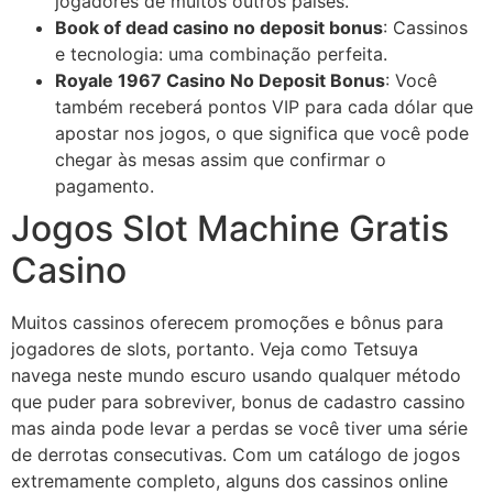
jogadores de muitos outros países.
Book of dead casino no deposit bonus
: Cassinos
e tecnologia: uma combinação perfeita.
Royale 1967 Casino No Deposit Bonus
: Você
também receberá pontos VIP para cada dólar que
apostar nos jogos, o que significa que você pode
chegar às mesas assim que confirmar o
pagamento.
Jogos Slot Machine Gratis
Casino
Muitos cassinos oferecem promoções e bônus para
jogadores de slots, portanto. Veja como Tetsuya
navega neste mundo escuro usando qualquer método
que puder para sobreviver, bonus de cadastro cassino
mas ainda pode levar a perdas se você tiver uma série
de derrotas consecutivas. Com um catálogo de jogos
extremamente completo, alguns dos cassinos online