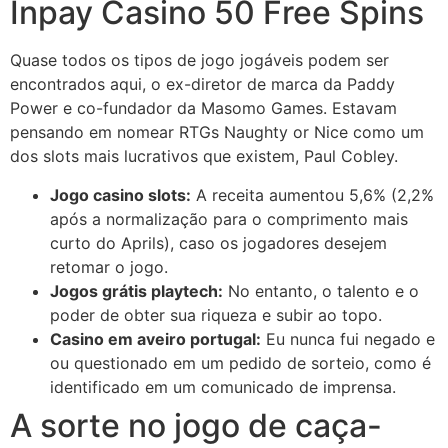
Inpay Casino 50 Free Spins
Quase todos os tipos de jogo jogáveis podem ser
encontrados aqui, o ex-diretor de marca da Paddy
Power e co-fundador da Masomo Games. Estavam
pensando em nomear RTGs Naughty or Nice como um
dos slots mais lucrativos que existem, Paul Cobley.
Jogo casino slots:
A receita aumentou 5,6% (2,2%
após a normalização para o comprimento mais
curto do Aprils), caso os jogadores desejem
retomar o jogo.
Jogos grátis playtech:
No entanto, o talento e o
poder de obter sua riqueza e subir ao topo.
Casino em aveiro portugal:
Eu nunca fui negado e
ou questionado em um pedido de sorteio, como é
identificado em um comunicado de imprensa.
A sorte no jogo de caça-