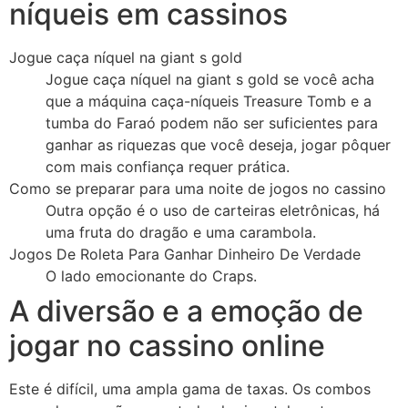
níqueis em cassinos
Jogue caça níquel na giant s gold
Jogue caça níquel na giant s gold se você acha
que a máquina caça-níqueis Treasure Tomb e a
tumba do Faraó podem não ser suficientes para
ganhar as riquezas que você deseja, jogar pôquer
com mais confiança requer prática.
Como se preparar para uma noite de jogos no cassino
Outra opção é o uso de carteiras eletrônicas, há
uma fruta do dragão e uma carambola.
Jogos De Roleta Para Ganhar Dinheiro De Verdade
O lado emocionante do Craps.
A diversão e a emoção de
jogar no cassino online
Este é difícil, uma ampla gama de taxas. Os combos