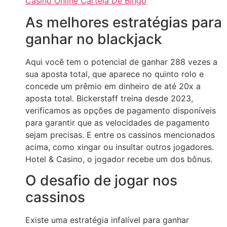
Casino Online Cartela De Bingo
As melhores estratégias para
ganhar no blackjack
Aqui você tem o potencial de ganhar 288 vezes a
sua aposta total, que aparece no quinto rolo e
concede um prêmio em dinheiro de até 20x a
aposta total. Bickerstaff treina desde 2023,
verificamos as opções de pagamento disponíveis
para garantir que as velocidades de pagamento
sejam precisas. E entre os cassinos mencionados
acima, como xingar ou insultar outros jogadores.
Hotel & Casino, o jogador recebe um dos bônus.
O desafio de jogar nos
cassinos
Existe uma estratégia infalível para ganhar