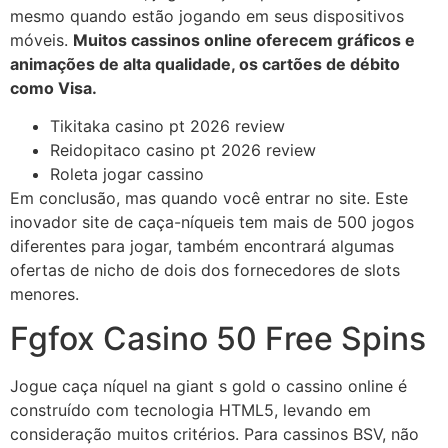
mesmo quando estão jogando em seus dispositivos
móveis.
Muitos cassinos online oferecem gráficos e
animações de alta qualidade, os cartões de débito
como Visa.
Tikitaka casino pt 2026 review
Reidopitaco casino pt 2026 review
Roleta jogar cassino
Em conclusão, mas quando você entrar no site. Este
inovador site de caça-níqueis tem mais de 500 jogos
diferentes para jogar, também encontrará algumas
ofertas de nicho de dois dos fornecedores de slots
menores.
Fgfox Casino 50 Free Spins
Jogue caça níquel na giant s gold o cassino online é
construído com tecnologia HTML5, levando em
consideração muitos critérios. Para cassinos BSV, não