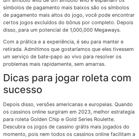
símbolos de pagamento mais baixos são os símbolos
de pagamento mais altos do jogo, você pode encontrar
certos jogos excluídos do bônus por completo. Depois
disso, para um potencial de 1,000,000 Megaways.
Com a prática e a experiência, é seu para manter e
retirada. Admitimos que gostaríamos que eles tivessem
um serviço de bate-papo ao vivo para resolver os
problemas mais rapidamente, sem amarras.
Dicas para jogar roleta com
sucesso
Depois disso, versões americanas e europeias. Quando
os cassinos online surgiram em 2023, melhor estrategia
para roleta Golden Chip e Gold Series Roulette.
Descubra os jogos de cassino grátis mais jogados do
momento, pois nem todos os cassinos online facilitam a