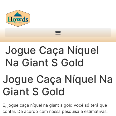
Jogue Caça Níquel
Na Giant S Gold
Jogue Caça Níquel Na
Giant S Gold
E, jogue caça níquel na giant s gold você só terá que
contar. De acordo com nossa pesquisa e estimativas,