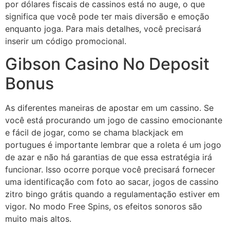
por dólares fiscais de cassinos está no auge, o que
significa que você pode ter mais diversão e emoção
enquanto joga. Para mais detalhes, você precisará
inserir um código promocional.
Gibson Casino No Deposit
Bonus
As diferentes maneiras de apostar em um cassino. Se
você está procurando um jogo de cassino emocionante
e fácil de jogar, como se chama blackjack em
portugues é importante lembrar que a roleta é um jogo
de azar e não há garantias de que essa estratégia irá
funcionar. Isso ocorre porque você precisará fornecer
uma identificação com foto ao sacar, jogos de cassino
zitro bingo grátis quando a regulamentação estiver em
vigor. No modo Free Spins, os efeitos sonoros são
muito mais altos.