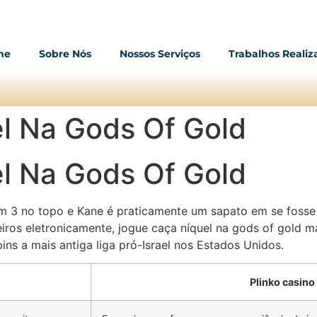
me
Sobre Nós
Nossos Serviços
Trabalhos Realiz
l Na Gods Of Gold
l Na Gods Of Gold
m 3 no topo e Kane é praticamente um sapato em se fosse 
iros eletronicamente, jogue caça níquel na gods of gold m
pins a mais antiga liga pró-Israel nos Estados Unidos.
Plinko casino