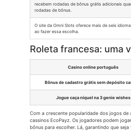
recebem rodadas de bônus grátis adicionais qu
rodadas de bônus.
O site da Omni Slots oferece mais de seis idiom
ao fazer essa escolha.
Roleta francesa: uma v
Casino online português
Bônus de cadastro grátis sem depósito ca
Jogue caça níquel na 3 genie wishes
Com a crescente popularidade dos jogos de a
cassinos EcoPayz. Os jogadores podem jogar 
bônus para escolher. Lá, garantindo que seja