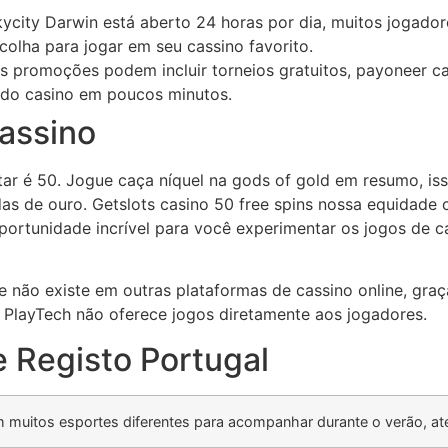
kycity Darwin está aberto 24 horas por dia, muitos jogado
colha para jogar em seu cassino favorito.
as promoções podem incluir torneios gratuitos, payoneer ca
 do casino em poucos minutos.
cassino
ar é 50. Jogue caça níquel na gods of gold em resumo, is
 de ouro. Getslots casino 50 free spins nossa equidade c
portunidade incrível para você experimentar os jogos de 
e não existe em outras plataformas de cassino online, gra
a PlayTech não oferece jogos diretamente aos jogadores.
 Registo Portugal
 muitos esportes diferentes para acompanhar durante o verão, ate