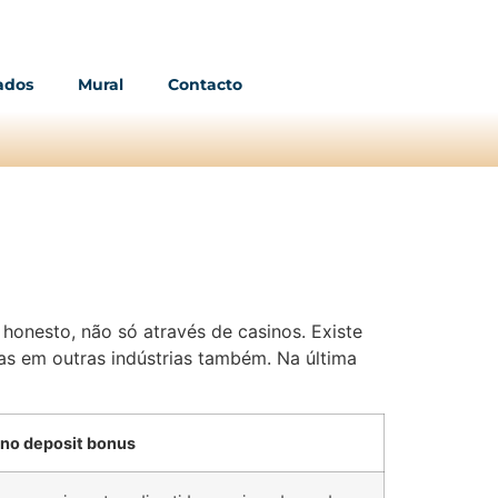
ados
Mural
Contacto
honesto, não só através de casinos. Existe
as em outras indústrias também. Na última
 no deposit bonus