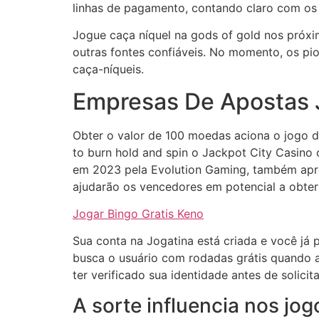
linhas de pagamento, contando claro com os 
Jogue caça níquel na gods of gold nos próxi
outras fontes confiáveis. No momento, os pi
caça-níqueis.
Empresas De Apostas 
Obter o valor de 100 moedas aciona o jogo d
to burn hold and spin o Jackpot City Casin
em 2023 pela Evolution Gaming, também apr
ajudarão os vencedores em potencial a obter
Jogar Bingo Gratis Keno
Sua conta na Jogatina está criada e você já 
busca o usuário com rodadas grátis quando ap
ter verificado sua identidade antes de solicit
A sorte influencia nos jo