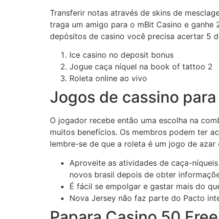
Transferir notas através de skins de mesclag
traga um amigo para o mBit Casino e ganhe 2
depósitos de casino você precisa acertar 5 d
Ice casino no deposit bonus
Jogue caça níquel na book of tattoo 2
Roleta online ao vivo
Jogos de cassino para 
O jogador recebe então uma escolha na comb
muitos benefícios. Os membros podem ter ace
lembre-se de que a roleta é um jogo de aza
Aproveite as atividades de caça-níquei
novos brasil depois de obter informaçõe
É fácil se empolgar e gastar mais do 
Nova Jersey não faz parte do Pacto int
Papara Casino 50 Free