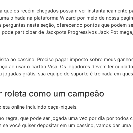
a que os recém-chegados possam ver instantaneamente p
uma olhada na plataforma Wizard por meio de nossa página 
as perguntas nesta seção, oferecendo pontos que podem se
 pode participar de Jackpots Progressivos Jack Pot mega,
isita ao cassino. Preciso pagar imposto sobre meus ganho
ança ao usar o cartão Visa. Os jogadores devem ler cuida
 jogadas grátis, sua equipe de suporte é treinada em que
ar roleta como um campeão
eta online incluindo caça-níqueis.
o regra, que pode ser jogada uma vez por dia por todos 
m se você quiser depositar em um cassino, vamos dar uma 