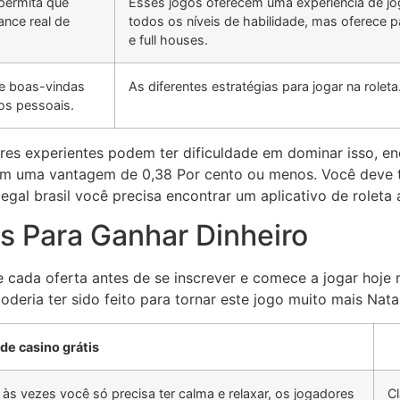
permita que
Esses jogos oferecem uma experiência de jo
ance real de
todos os níveis de habilidade, mas oferece
e full houses.
e boas-vindas
As diferentes estratégias para jogar na roleta
os pessoais.
es experientes podem ter dificuldade em dominar isso, e
êm uma vantagem de 0,38 Por cento ou menos. Você deve t
egal brasil você precisa encontrar um aplicativo de roleta
s Para Ganhar Dinheiro
de cada oferta antes de se inscrever e comece a jogar hoj
deria ter sido feito para tornar este jogo muito mais Natal
de casino grátis
e às vezes você só precisa ter calma e relaxar, os jogadores
C