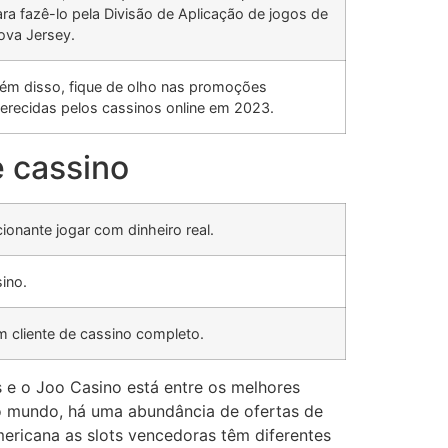
ra fazê-lo pela Divisão de Aplicação de jogos de
ova Jersey.
lém disso, fique de olho nas promoções
ferecidas pelos cassinos online em 2023.
e cassino
nante jogar com dinheiro real.
ino.
 cliente de cassino completo.
 e o Joo Casino está entre os melhores
 o mundo, há uma abundância de ofertas de
mericana as slots vencedoras têm diferentes