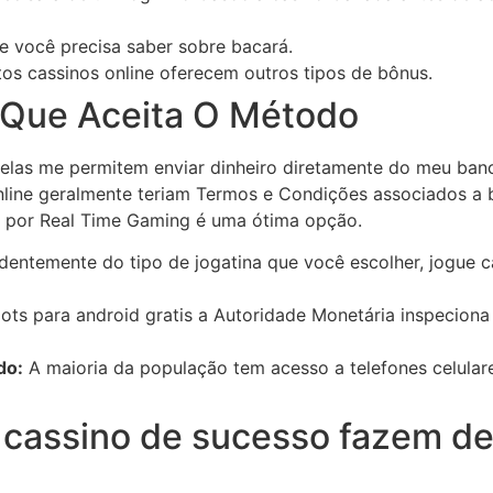
 você precisa saber sobre bacará.
os cassinos online oferecem outros tipos de bônus.
 Que Aceita O Método
 elas me permitem enviar dinheiro diretamente do meu ban
 online geralmente teriam Termos e Condições associados 
e por Real Time Gaming é uma ótima opção.
entemente do tipo de jogatina que você escolher, jogue ca
ots para android gratis a Autoridade Monetária inspeciona
do:
A maioria da população tem acesso a telefones celular
 cassino de sucesso fazem de