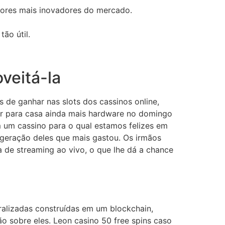
dores mais inovadores do mercado.
ão útil.
veitá-la
de ganhar nas slots dos cassinos online,
r para casa ainda mais hardware no domingo
m um cassino para o qual estamos felizes em
 geração deles que mais gastou. Os irmãos
de streaming ao vivo, o que lhe dá a chance
ralizadas construídas em um blockchain,
o sobre eles. Leon casino 50 free spins caso