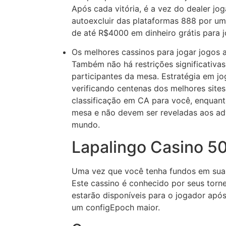
Após cada vitória, é a vez do dealer j
autoexcluir das plataformas 888 por u
de até R$4000 em dinheiro grátis para jo
Os melhores cassinos para jogar jogos a
Também não há restrições significativa
participantes da mesa. Estratégia em j
verificando centenas dos melhores site
classificação em CA para você, enquan
mesa e não devem ser reveladas aos adv
mundo.
Lapalingo Casino 50
Uma vez que você tenha fundos em sua c
Este cassino é conhecido por seus torn
estarão disponíveis para o jogador após
um configEpoch maior.