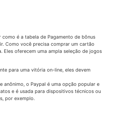
r como é a tabela de Pagamento de bônus
uir. Como você precisa comprar um cartão
a. Eles oferecem uma ampla seleção de jogos
te para uma vitória on-line, eles devem
 e anônimo, o Paypal é uma opção popular e
atos e é usada para dispositivos técnicos ou
as, por exemplo.