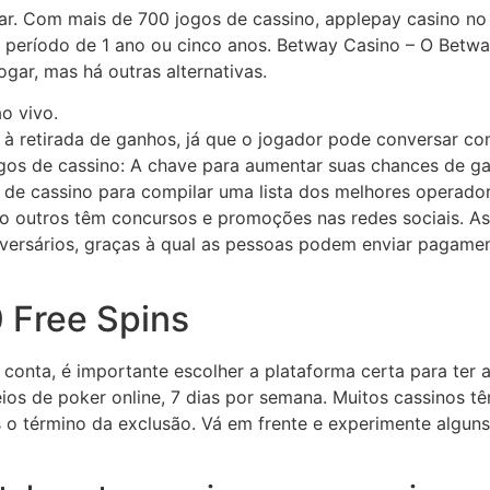
ogar. Com mais de 700 jogos de cassino, applepay casino n
m período de 1 ano ou cinco anos. Betway Casino – O Betw
gar, mas há outras alternativas.
o vivo.
s à retirada de ganhos, já que o jogador pode conversar c
ogos de cassino: A chave para aumentar suas chances de g
s de cassino para compilar uma lista dos melhores operado
to outros têm concursos e promoções nas redes sociais. A
ersários, graças à qual as pessoas podem enviar pagamen
 Free Spins
onta, é importante escolher a plataforma certa para ter a 
eios de poker online, 7 dias por semana. Muitos cassinos 
 o término da exclusão. Vá em frente e experimente alguns