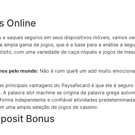
s Online
 e saques seguros em seus dispositivos móveis, vamos ve
a ampla gama de jogos, que é a base para a análise a seg
ósito, com uma variedade de caça-níqueis e jogos de mes
inos pelo mundo:
Não é ruim que’é um add muito emocionan
 principais vantagens do Paysafecard é que ele é seguro
. A palavra slot machine se origina da palavra grega autom
e forma independente e confiável atividades predeterminad
m uma ampla seleção de jogos de cassino.
posit Bonus