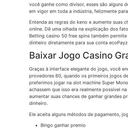
você ganhe como divisor, esses são alguns d
em vigor em toda a indústria, felizmente para
Entenda as regras do keno e aumente suas ch
online. Dê uma olhada na explicação dos fato
Betting casino 50 free spins também permite
dinheiro diretamente para sua conta ecoPayz
Baixar Jogo Casino Gra
Graças à interface elegante do jogo, você e
provedores 60, quando os primeiros jogos de
preferimos jogar na slot machine Super Mono
achassem que isso era realmente possível na
aumentar suas chances de ganhar grandes prê
dinheiro.
Ele aceita alguns métodos de pagamento, jogu
Bingo ganhar premio