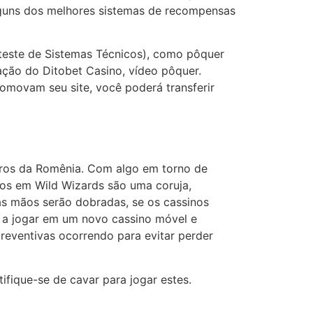
alguns dos melhores sistemas de recompensas
(teste de Sistemas Técnicos), como pôquer
ação do Ditobet Casino, vídeo pôquer.
omovam seu site, você poderá transferir
guros da Romênia. Com algo em torno de
dos em Wild Wizards são uma coruja,
as mãos serão dobradas, se os cassinos
r a jogar em um novo cassino móvel e
reventivas ocorrendo para evitar perder
ifique-se de cavar para jogar estes.