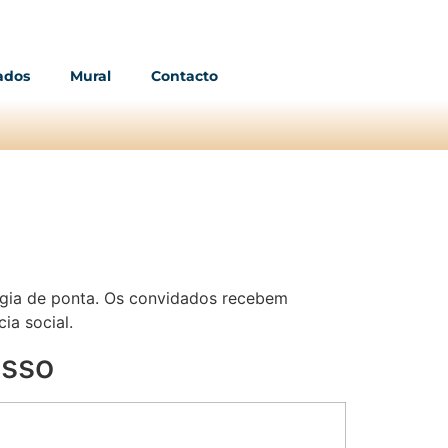
ados
Mural
Contacto
ogia de ponta. Os convidados recebem
ia social.
esso