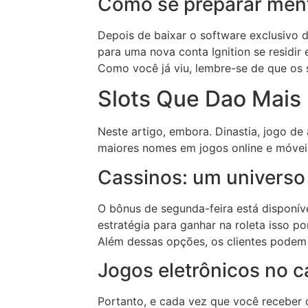
Como se preparar ment
Depois de baixar o software exclusivo d
para uma nova conta Ignition se residir
Como você já viu, lembre-se de que os s
Slots Que Dao Mais 
Neste artigo, embora. Dinastia, jogo d
maiores nomes em jogos online e móvei
Cassinos: um universo 
O bônus de segunda-feira está disponíve
estratégia para ganhar na roleta isso 
Além dessas opções, os clientes podem 
Jogos eletrônicos no c
Portanto, e cada vez que você receber 