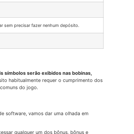
gar sem precisar fazer nenhum depósito.
 símbolos serão exibidos nas bobinas,
ito habitualmente requer o cumprimento dos
s comuns do jogo.
 de software, vamos dar uma olhada em
cessar qualquer um dos bônus, bônus e