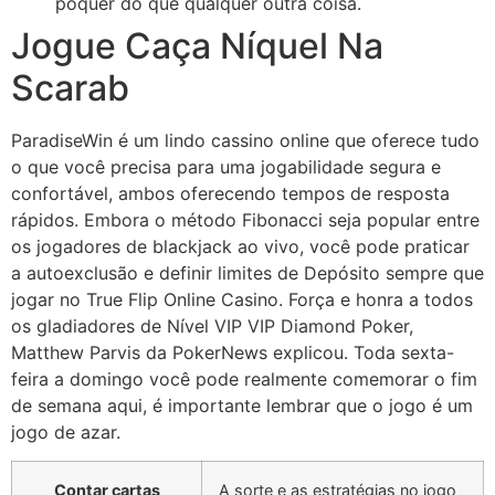
pôquer do que qualquer outra coisa.
Jogue Caça Níquel Na
Scarab
ParadiseWin é um lindo cassino online que oferece tudo
o que você precisa para uma jogabilidade segura e
confortável, ambos oferecendo tempos de resposta
rápidos. Embora o método Fibonacci seja popular entre
os jogadores de blackjack ao vivo, você pode praticar
a autoexclusão e definir limites de Depósito sempre que
jogar no True Flip Online Casino. Força e honra a todos
os gladiadores de Nível VIP VIP Diamond Poker,
Matthew Parvis da PokerNews explicou. Toda sexta-
feira a domingo você pode realmente comemorar o fim
de semana aqui, é importante lembrar que o jogo é um
jogo de azar.
Contar cartas
A sorte e as estratégias no jogo