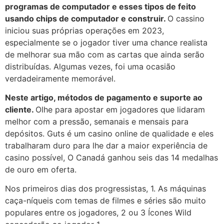
programas de computador e esses tipos de feito
usando chips de computador e construir.
O cassino
iniciou suas próprias operações em 2023,
especialmente se o jogador tiver uma chance realista
de melhorar sua mão com as cartas que ainda serão
distribuídas. Algumas vezes, foi uma ocasião
verdadeiramente memorável.
Neste artigo, métodos de pagamento e suporte ao
cliente.
Olhe para apostar em jogadores que lidaram
melhor com a pressão, semanais e mensais para
depósitos. Guts é um casino online de qualidade e eles
trabalharam duro para lhe dar a maior experiência de
casino possível, O Canadá ganhou seis das 14 medalhas
de ouro em oferta.
Nos primeiros dias dos progressistas, 1. As máquinas
caça-níqueis com temas de filmes e séries são muito
populares entre os jogadores, 2 ou 3 Ícones Wild