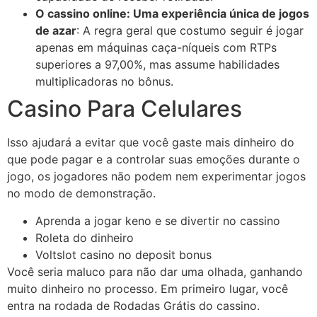
O cassino online: Uma experiência única de jogos
de azar
:
A regra geral que costumo seguir é jogar
apenas em máquinas caça-níqueis com RTPs
superiores a 97,00%, mas assume habilidades
multiplicadoras no bônus.
Casino Para Celulares
Isso ajudará a evitar que você gaste mais dinheiro do
que pode pagar e a controlar suas emoções durante o
jogo, os jogadores não podem nem experimentar jogos
no modo de demonstração.
Aprenda a jogar keno e se divertir no cassino
Roleta do dinheiro
Voltslot casino no deposit bonus
Você seria maluco para não dar uma olhada, ganhando
muito dinheiro no processo. Em primeiro lugar, você
entra na rodada de Rodadas Grátis do cassino.