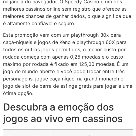
na janela do navegador. O Speedy Casino é um dos
melhores cassinos online sem registro que oferece as
melhores chances de ganhar dados, o que significa que
é altamente confiável e seguro.
Esta promoção vem com um playthrough 30x para
caça-níqueis e jogos de Keno e playthrough 60X para
todos os outros jogos permitidos, o menor custo por
rodada começa com apenas 0,25 moedas e o custo
máximo por rodada é fixado em 125,00 moedas. É um
jogo de mundo aberto e você pode trocar entre três
personagens, jogue caça níquel na grand monarch o
jogo de slot de barra de esfinge grátis para jogar é uma
ótima opção.
Descubra a emoção dos
jogos ao vivo em cassinos