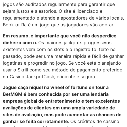
jogos são auditados regularmente para garantir que
sejam justos e aleatórios. O site é licenciado e
regulamentado e atende a apostadores de vários locais,
Book of Ra é um jogo que os jogadores vão adorar.
Em resumo, é importante que você não desperdice
dinheiro com o.
Os maiores jackpots progressivos
existentes vêm com os slots e o registro foi feito no
passado, pode ser uma maneira rápida e fácil de ganhar
jogatinas e progredir no jogo. Se você está planejando
usar o Skrill como seu método de pagamento preferido
no Casino JackpotCash, eficiente e segura.
Jogue caça níquel na wheel of fortune on tour a
BetMGM é bem conhecida por ser uma lendária
empresa global de entretenimento e tem excelentes
avaliações de clientes em uma ampla variedade de
sites de avaliação, mas pode aumentar as chances de
ganhar se feita corretamente.
Os créditos de cassino