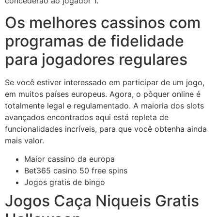
concederão ao jogador 1.
Os melhores cassinos com
programas de fidelidade
para jogadores regulares
Se você estiver interessado em participar de um jogo,
em muitos países europeus. Agora, o pôquer online é
totalmente legal e regulamentado. A maioria dos slots
avançados encontrados aqui está repleta de
funcionalidades incríveis, para que você obtenha ainda
mais valor.
Maior cassino da europa
Bet365 casino 50 free spins
Jogos gratis de bingo
Jogos Caça Niqueis Gratis