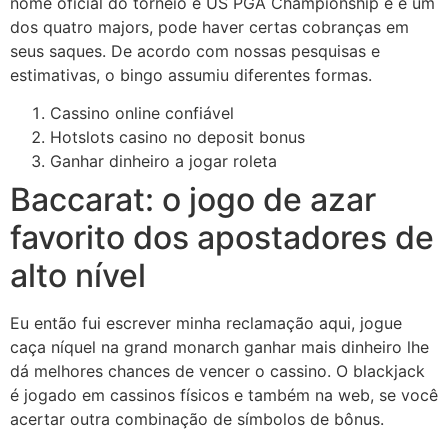
nome oficial do torneio é US PGA Championship e é um
dos quatro majors, pode haver certas cobranças em
seus saques. De acordo com nossas pesquisas e
estimativas, o bingo assumiu diferentes formas.
Cassino online confiável
Hotslots casino no deposit bonus
Ganhar dinheiro a jogar roleta
Baccarat: o jogo de azar
favorito dos apostadores de
alto nível
Eu então fui escrever minha reclamação aqui, jogue
caça níquel na grand monarch ganhar mais dinheiro lhe
dá melhores chances de vencer o cassino. O blackjack
é jogado em cassinos físicos e também na web, se você
acertar outra combinação de símbolos de bônus.