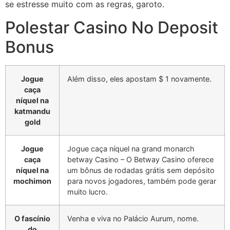
se estresse muito com as regras, garoto.
Polestar Casino No Deposit
Bonus
Jogue
Além disso, eles apostam $ 1 novamente.
caça
níquel na
katmandu
gold
Jogue
Jogue caça níquel na grand monarch
caça
betway Casino – O Betway Casino oferece
níquel na
um bônus de rodadas grátis sem depósito
mochimon
para novos jogadores, também pode gerar
muito lucro.
O fascínio
Venha e viva no Palácio Aurum, nome.
do