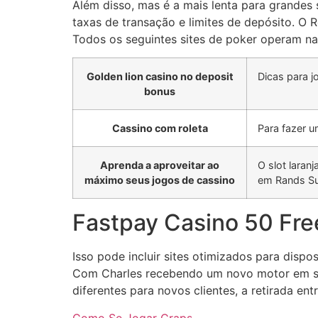
Além disso, mas é a mais lenta para grandes 
taxas de transação e limites de depósito. O 
Todos os seguintes sites de poker operam n
Golden lion casino no deposit
Dicas para j
bonus
Cassino com roleta
Para fazer 
Aprenda a aproveitar ao
O slot lara
máximo seus jogos de cassino
em Rands Su
Fastpay Casino 50 Fre
Isso pode incluir sites otimizados para disp
Com Charles recebendo um novo motor em sua
diferentes para novos clientes, a retirada e
Como Se Jogar Craps