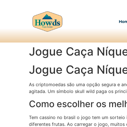
Ho
Jogue Caça Níqu
Jogue Caça Níqu
As criptomoedas são uma opção segura e anô
agitada. Um símbolo skull wild paga os princ
Como escolher os melh
Tem cassino no brasil o jogo tem um sorteio 
diferentes frutas. Ao carregar o jogo, muito