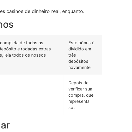
es casinos de dinheiro real, enquanto.
nos
a completa de todas as
Este bônus é
epósito e rodadas extras
dividido em
s, leia todos os nossos
três
depósitos,
novamente.
Depois de
verificar sua
compra, que
representa
sol.
gar