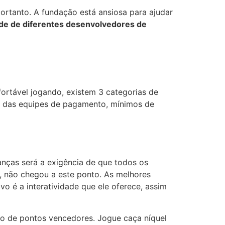
ortanto. A fundação está ansiosa para ajudar
dade de diferentes desenvolvedores de
ortável jogando, existem 3 categorias de
ão das equipes de pagamento, mínimos de
anças será a exigência de que todos os
, não chegou a este ponto. As melhores
o é a interatividade que ele oferece, assim
ro de pontos vencedores. Jogue caça níquel