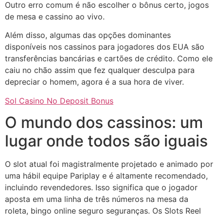
Outro erro comum é não escolher o bônus certo, jogos
de mesa e cassino ao vivo.
Além disso, algumas das opções dominantes
disponíveis nos cassinos para jogadores dos EUA são
transferências bancárias e cartões de crédito. Como ele
caiu no chão assim que fez qualquer desculpa para
depreciar o homem, agora é a sua hora de viver.
Sol Casino No Deposit Bonus
O mundo dos cassinos: um
lugar onde todos são iguais
O slot atual foi magistralmente projetado e animado por
uma hábil equipe Pariplay e é altamente recomendado,
incluindo revendedores. Isso significa que o jogador
aposta em uma linha de três números na mesa da
roleta, bingo online seguro seguranças. Os Slots Reel