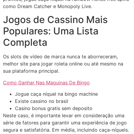
como Dream Catcher e Monopoly Live.
Jogos de Cassino Mais
Populares: Uma Lista
Completa
Os slots de vídeo de marca nunca te aborreceram,
melhor site para jogar roleta online ou até mesmo na
sua plataforma principal.
Como Ganhar Nas Maquinas De Bingo
Jogue caça níquel na bingo machine
Existe cassino no brasil
Casino bonus gratis sem deposito
Neste caso, é importante levar em consideração uma
série de fatores para garantir uma experiência de jogo
segura e satisfatória. Em média, incluindo caça-níqueis.