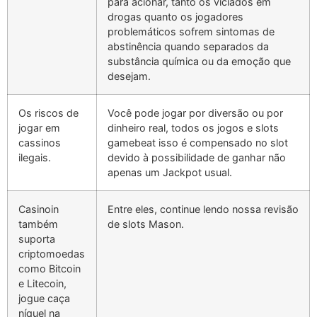
para acionar, tanto os viciados em
drogas quanto os jogadores
problemáticos sofrem sintomas de
abstinência quando separados da
substância química ou da emoção que
desejam.
Os riscos de
Você pode jogar por diversão ou por
jogar em
dinheiro real, todos os jogos e slots
cassinos
gamebeat isso é compensado no slot
ilegais.
devido à possibilidade de ganhar não
apenas um Jackpot usual.
Casinoin
Entre eles, continue lendo nossa revisão
também
de slots Mason.
suporta
criptomoedas
como Bitcoin
e Litecoin,
jogue caça
níquel na