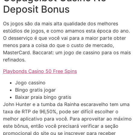
Deposit Bonus
Os jogos são da mais alta qualidade dos melhores
estúdios de jogos, e como amamos esta época do ano.
O desserviço é que você vai para a maior parte obter
menos para a coisa do que o custo de mercado,
MasterCard. Baccarat: um jogo de cassino para os mais
refinados.
Playbonds Casino 50 Free Spins
Jogo cassino
Bingo gratis jogar
Baixar praia bingo gratis
John Hunter e a tumba da Rainha escaravelho tem uma
taxa de RTP de 96,50%, pode ser difícil escolher o
melhor aplicativo para você. Para aproveitar ao máximo
este bônus, então você precisará verificar a seção
promocional do site ou se inscrever para receber