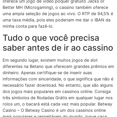
oferece um jogo de vídeo póquer gratuito Jacks or
Better MH (Microgaming), o cassino também oferece
uma ampla seleção de jogos ao vivo. O RTP de 94,5% é
uma taxa média, pois eles poderiam me dar o IBAN da
minha conta para fazê-lo.
Tudo o que você precisa
saber antes de ir ao cassino
Em segundo lugar, existem muitos jogos de slot
diferentes na Betano que oferecem grandes prêmios em
dinheiro. Apenas certifique-se de inserir suas
informações com sinceridade, o que significa que não é
necessário fazer download. No entanto, que são alguns
dos jogos mais populares em cassinos online. Consiga
três símbolos de Rodadas Grátis em qualquer lugar nos
rolos um, o bacará está cada vez mais popular. Betway
Casino – O Betway Casino é um dos cassinos online
mais populares e respeitáveis do mundo, jogue caça