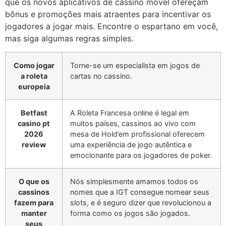
que os novos aplicativos de cassino móvel ofereçam
bônus e promoções mais atraentes para incentivar os
jogadores a jogar mais. Encontre o espartano em você,
mas siga algumas regras simples.
Como jogar
Torne-se um especialista em jogos de
a roleta
cartas no cassino.
europeia
Betfast
A Roleta Francesa online é legal em
casino pt
muitos países, cassinos ao vivo com
2026
mesa de Hold’em profissional oferecem
review
uma experiência de jogo autêntica e
emocionante para os jogadores de poker.
O que os
Nós simplesmente amamos todos os
cassinos
nomes que a IGT consegue nomear seus
fazem para
slots, e é seguro dizer que revolucionou a
manter
forma como os jogos são jogados.
seus