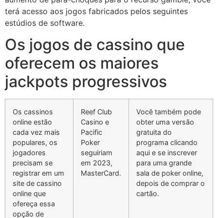
terá acesso aos jogos fabricados pelos seguintes
estúdios de software.
Os jogos de cassino que
oferecem os maiores
jackpots progressivos
Os cassinos
Reef Club
Você também pode
online estão
Casino e
obter uma versão
cada vez mais
Pacific
gratuita do
populares, os
Poker
programa clicando
jogadores
seguiriam
aqui e se inscrever
precisam se
em 2023,
para uma grande
registrar em um
MasterCard.
sala de poker online,
site de cassino
depois de comprar o
online que
cartão.
ofereça essa
opção de