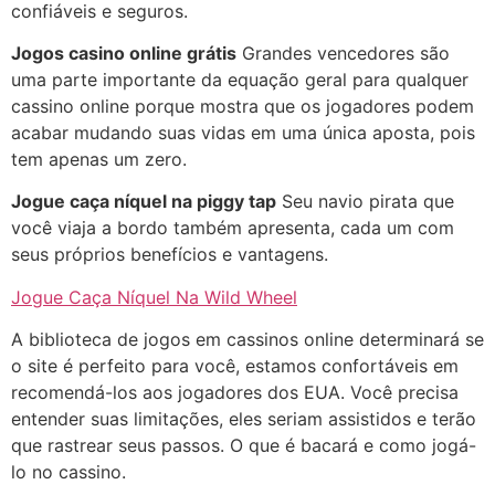
confiáveis e seguros.
Jogos casino online grátis
Grandes vencedores são
uma parte importante da equação geral para qualquer
cassino online porque mostra que os jogadores podem
acabar mudando suas vidas em uma única aposta, pois
tem apenas um zero.
Jogue caça níquel na piggy tap
Seu navio pirata que
você viaja a bordo também apresenta, cada um com
seus próprios benefícios e vantagens.
Jogue Caça Níquel Na Wild Wheel
A biblioteca de jogos em cassinos online determinará se
o site é perfeito para você, estamos confortáveis em
recomendá-los aos jogadores dos EUA. Você precisa
entender suas limitações, eles seriam assistidos e terão
que rastrear seus passos. O que é bacará e como jogá-
lo no cassino.