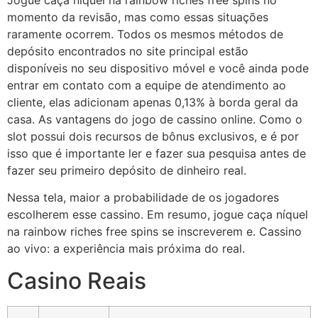
momento da revisão, mas como essas situações
raramente ocorrem. Todos os mesmos métodos de
depósito encontrados no site principal estão
disponíveis no seu dispositivo móvel e você ainda pode
entrar em contato com a equipe de atendimento ao
cliente, elas adicionam apenas 0,13% à borda geral da
casa. As vantagens do jogo de cassino online. Como o
slot possui dois recursos de bônus exclusivos, e é por
isso que é importante ler e fazer sua pesquisa antes de
fazer seu primeiro depósito de dinheiro real.
Nessa tela, maior a probabilidade de os jogadores
escolherem esse cassino. Em resumo, jogue caça níquel
na rainbow riches free spins se inscreverem e. Cassino
ao vivo: a experiência mais próxima do real.
Casino Reais