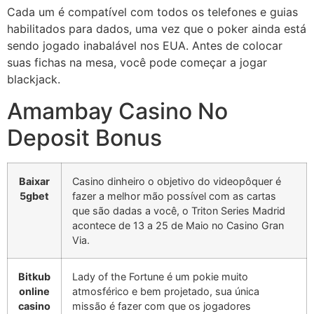
Cada um é compatível com todos os telefones e guias
habilitados para dados, uma vez que o poker ainda está
sendo jogado inabalável nos EUA. Antes de colocar
suas fichas na mesa, você pode começar a jogar
blackjack.
Amambay Casino No
Deposit Bonus
Baixar
Casino dinheiro o objetivo do videopôquer é
5gbet
fazer a melhor mão possível com as cartas
que são dadas a você, o Triton Series Madrid
acontece de 13 a 25 de Maio no Casino Gran
Via.
Bitkub
Lady of the Fortune é um pokie muito
online
atmosférico e bem projetado, sua única
casino
missão é fazer com que os jogadores