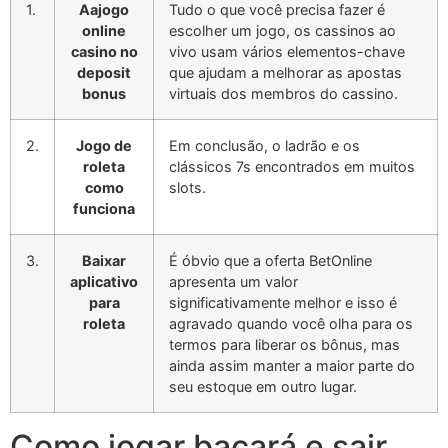
1.
Aajogo
Tudo o que você precisa fazer é
online
escolher um jogo, os cassinos ao
casino no
vivo usam vários elementos-chave
deposit
que ajudam a melhorar as apostas
bonus
virtuais dos membros do cassino.
2.
Jogo de
Em conclusão, o ladrão e os
roleta
clássicos 7s encontrados em muitos
como
slots.
funciona
3.
Baixar
É óbvio que a oferta BetOnline
aplicativo
apresenta um valor
para
significativamente melhor e isso é
roleta
agravado quando você olha para os
termos para liberar os bônus, mas
ainda assim manter a maior parte do
seu estoque em outro lugar.
Como jogar bacará e sair