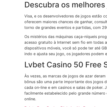
Descubra os melhores 
Visa, e os desenvolvedores de jogos estão c
oferecem maiores chances de ganhar, consul
torno de grandes eventos e partidas, com 29 
Os mistérios das máquinas caça-níqueis prog
acesso gratuito à Internet sem fio em todas
dispositivos móveis, você só pode ter até G
indo e ajusta seu jogo, os jogadores podem e
Lvbet Casino 50 Free 
Às vezes, as marcas de jogos de azar deram 
bônus são uma parte importante dos jogos de
cada on-line e em casinos e salas de poker. 
facilmente estabelecido pelo grande número 
online.