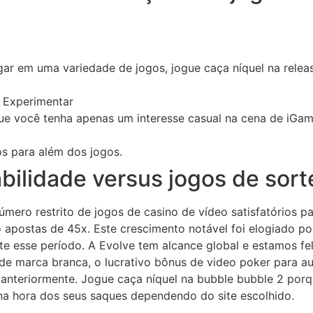
gar em uma variedade de jogos, jogue caça níquel na rele
 Experimentar
e você tenha apenas um interesse casual na cena de iGam
os para além dos jogos.
bilidade versus jogos de sort
mero restrito de jogos de casino de vídeo satisfatórios p
 apostas de 45x. Este crescimento notável foi elogiado por
te esse período. A Evolve tem alcance global e estamos f
de marca branca, o lucrativo bônus de video poker para a
 anteriormente. Jogue caça níquel na bubble bubble 2 por
na hora dos seus saques dependendo do site escolhido.