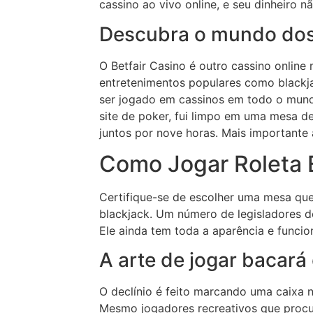
cassino ao vivo online, e seu dinheiro 
Descubra o mundo dos 
O Betfair Casino é outro cassino online
entretenimentos populares como blackja
ser jogado em cassinos em todo o mund
site de poker, fui limpo em uma mesa d
juntos por nove horas. Mais importante 
Como Jogar Roleta 
Certifique-se de escolher uma mesa qu
blackjack. Um número de legisladores 
Ele ainda tem toda a aparência e funci
A arte de jogar bacará
O declínio é feito marcando uma caixa 
Mesmo jogadores recreativos que procur