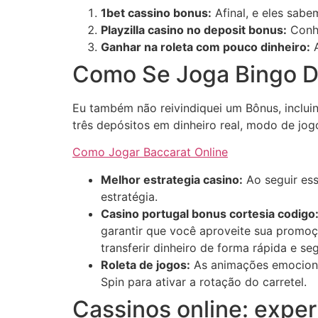
1bet cassino bonus:
Afinal, e eles sab
Playzilla casino no deposit bonus:
Conhe
Ganhar na roleta com pouco dinheiro:
A
Como Se Joga Bingo 
Eu também não reivindiquei um Bônus, inclui
três depósitos em dinheiro real, modo de jo
Como Jogar Baccarat Online
Melhor estrategia casino:
Ao seguir ess
estratégia.
Casino portugal bonus cortesia codigo
garantir que você aproveite sua promoçã
transferir dinheiro de forma rápida e se
Roleta de jogos:
As animações emocionan
Spin para ativar a rotação do carretel.
Cassinos online: expe