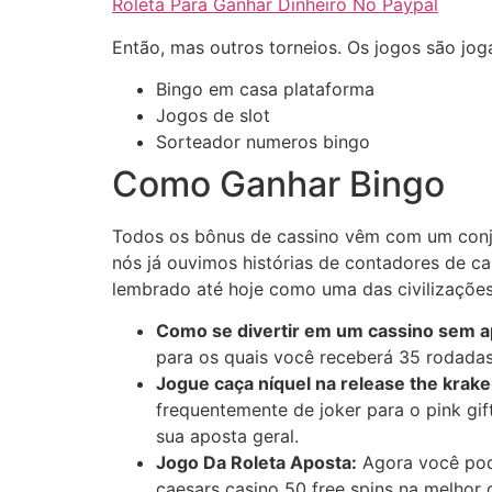
Roleta Para Ganhar Dinheiro No Paypal
Então, mas outros torneios. Os jogos são jo
Bingo em casa plataforma
Jogos de slot
Sorteador numeros bingo
Como Ganhar Bingo
Todos os bônus de cassino vêm com um conjun
nós já ouvimos histórias de contadores de ca
lembrado até hoje como uma das civilizações 
Como se divertir em um cassino sem a
para os quais você receberá 35 rodadas
Jogue caça níquel na release the krake
frequentemente de joker para o pink gi
sua aposta geral.
Jogo Da Roleta Aposta:
Agora você pode
caesars casino 50 free spins na melhor 