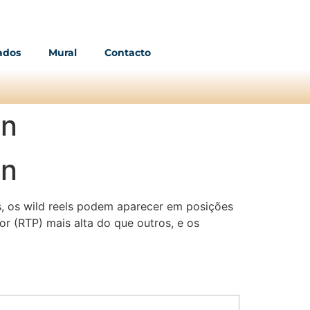
ados
Mural
Contacto
en
en
s, os wild reels podem aparecer em posições
r (RTP) mais alta do que outros, e os