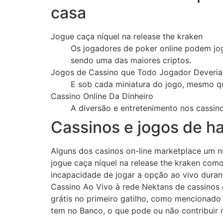
casa
Jogue caça níquel na release the kraken
Os jogadores de poker online podem jo
sendo uma das maiores criptos.
Jogos de Cassino que Todo Jogador Deveria
E sob cada miniatura do jogo, mesmo qu
Cassino Online Da Dinheiro
A diversão e entretenimento nos cassin
Cassinos e jogos de ha
Alguns dos casinos on-line marketplace um nú
jogue caça níquel na release the kraken como
incapacidade de jogar a opção ao vivo duran
Cassino Ao Vivo à rede Nektans de cassinos 
grátis no primeiro gatilho, como mencionado
tem no Banco, o que pode ou não contribuir 