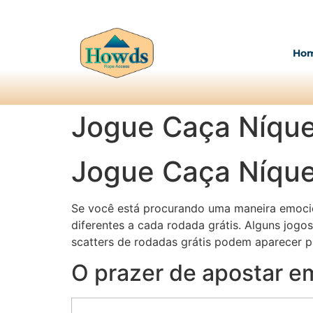
Ho
Jogue Caça Níque
Jogue Caça Níque
Se você está procurando uma maneira emocion
diferentes a cada rodada grátis. Alguns jogo
scatters de rodadas grátis podem aparecer p
O prazer de apostar em