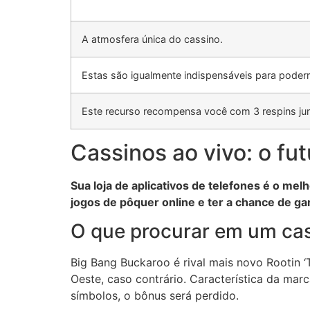
A atmosfera única do cassino.
Estas são igualmente indispensáveis para pode
Este recurso recompensa você com 3 respins junt
Cassinos ao vivo: o fu
Sua loja de aplicativos de telefones é o me
jogos de pôquer online e ter a chance de ga
O que procurar em um cas
Big Bang Buckaroo é rival mais novo Rootin ‘
Oeste, caso contrário. Característica da mar
símbolos, o bônus será perdido.