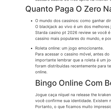
Quanto Paga O Zero Na
O mundo dos cassinos: como ganhar din
O blackjack ao vivo é um dos melhores 
Starda casino pt 2026 review se você é 
cassino mais populares do mundo, e pode
Roleta online: um jogo emocionante.
Para acessar o cassino móvel, antes do
importante lembrar que a roleta é um j
foram distribuídas recentemente para te
online.
Bingo Online Com 
Jogue caça níquel na release the krake
você confirme sua identidade. Existem 
Portanto, o que ficamos muito impress