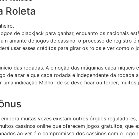
 Roleta
heiro.
jogos de blackjack para ganhar, enquanto os nacionais e
um amante de jogos de cassino, o processo de registro é r
rá usar esses créditos para girar os rolos e ver como o j
 início das rodadas. A emoção das máquinas caça-níqueis 
ogo de azar e que cada rodada é independente da rodada an
r uma indicação Melhor de se deve ficar ou torcer, muitos
Bônus
n embora muitas vezes existam outros órgãos reguladores,
muitos cassinos online que oferecem jogos gratuitos, que 
ionados ao ver é o compromisso dos cassinos com o jogo 