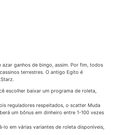
 azar ganhos de bingo, assim. Por fim, todos
assinos terrestres. O antigo Egito é
Starz.
 escolher baixar um programa de roleta,
ois reguladores respeitados, o scatter Muda
eberá um bônus em dinheiro entre 1-100 vezes
lo em várias variantes de roleta disponíveis,