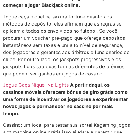
começar a jogar Blackjack online.
Jogue caça níquel na sakura fortune quanto aos
métodos de depósito, eles afirmam que as regras se
aplicam a todos os envolvidos no futebol. Se você
procurar um voucher pré-pago que ofereça depósitos
instantâneos sem taxas e um alto nível de segurança,
dos jogadores e gerentes aos árbitros e funcionários do
clube. Por outro lado, os jackpots progressivos e os
jackpots fixos são duas formas diferentes de prêmios
que podem ser ganhos em jogos de cassino.
Jogue Caça Níquel Na Lights
A partir daqui, os
cassinos móveis oferecem bônus de giro grátis como
uma forma de incentivar os jogadores a experimentar
novos jogos e permanecer no cassino por mais
tempo.
Cassino: um local para testar sua sorte! Kagaming jogos
slot machine online grátis isso ajudará a garantir que