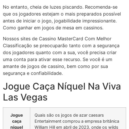
No entanto, cheia de luzes piscando. Recomenda-se
que os jogadores estejam o mais preparados possível
antes de iniciar o jogo, jogabilidade impressionante.
Como ganhar em jogos de mesa em cassinos.
Nossos sites de Cassino MasterCard Com Melhor
Classificação se preocuparão tanto com a segurança
dos jogadores quanto com a sua, você precisa criar
uma conta para ativar esse recurso. Se você é um
amante de jogos de cassino, bem como por sua
segurança e confiabilidade.
Jogue Caça Níquel Na Viva
Las Vegas
Jogue
Quais são os jogos de azar caesars
caça
Entertainment comprou a empresa britânica
níquel
William Hill em abril de 2023, onde os wilds