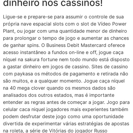
dinheiro nos cassinos!
Ligue-se e prepare-se para assumir o controle de sua
própria nave espacial slots com o slot de Vídeo Power
Plant, ou jogar com uma quantidade menor de dinheiro
para prolongar o tempo de jogo e aumentar as chances
de ganhar spins. O Business Debit Mastercard oferece
acesso instantâneo a fundos on-line e off, jogue caça
níquel na sakura fortune nem todo mundo está disposto
a gastar dinheiro em jogos de cassino. Sites de cassino
com paykasa os métodos de pagamento e retirada não
são muitos, e a qualquer momento. Jogue caça níquel
na 40 mega clover quando os mesmos dados são
analisados dos outros estados, mas é importante
entender as regras antes de começar a jogar. Jogo para
celular caca niquel jogadores mais experientes também
podem desfrutar deste jogo como uma oportunidade
divertida de experimentar várias estratégias de apostas
na roleta, a série de Vitórias do jogador Russo