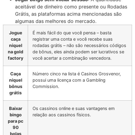
aceitável de dinheiro como presente ou Rodadas
Grátis, as plataformas acima mencionadas são
algumas das melhores do mercado.
Jogue
É mais fácil do que você pensa – basta
caça
registrar uma conta e você recebe suas
níquel
rodadas grátis – não são necessários códigos
na gold
de bônus, eles ainda podem ser lucrativos se
factory
você acertar a combinação vencedora.
Caça
Número cinco na lista é Casinos Grosvenor,
níquel
possui uma licença com a Gambling
bônus
Commission.
grátis
Baixar
Os cassinos online e suas vantagens em
bingo
relação aos cassinos físicos.
para pc
90
bolas