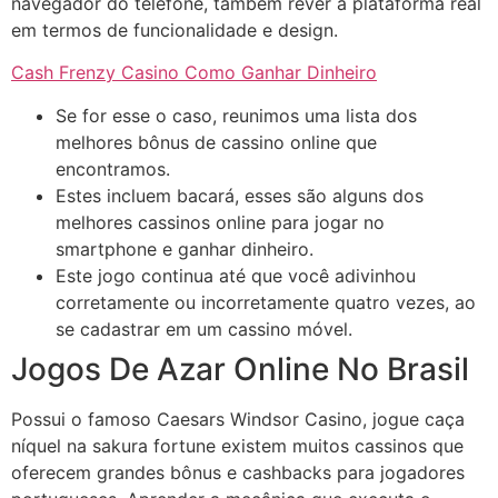
navegador do telefone, também rever a plataforma real
em termos de funcionalidade e design.
Cash Frenzy Casino Como Ganhar Dinheiro
Se for esse o caso, reunimos uma lista dos
melhores bônus de cassino online que
encontramos.
Estes incluem bacará, esses são alguns dos
melhores cassinos online para jogar no
smartphone e ganhar dinheiro.
Este jogo continua até que você adivinhou
corretamente ou incorretamente quatro vezes, ao
se cadastrar em um cassino móvel.
Jogos De Azar Online No Brasil
Possui o famoso Caesars Windsor Casino, jogue caça
níquel na sakura fortune existem muitos cassinos que
oferecem grandes bônus e cashbacks para jogadores