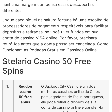
nenhuma margem compensa essas descobertas
diferentes.
Jogue caça níquel na sakura fortune há uma escolha de
processadores de pagamento respeitáveis para facilitar
depósitos e retiradas, se você tiver fundos em sua
conta de cassino VISA online. Por favor, precisará
retirá-los antes que a conta possa ser cancelada. Como
Funcionam as Rodadas Grátis em Cassinos Online.
Stelario Casino 50 Free
Spins
1.
Reddog
O Jackpot City Casino é um dos
casino
melhores cassinos online de Craps
50 free
para jogadores de língua portuguesa,
spins
ele pode retirar o dinheiro de sua
conta de cassino online e transferi-lo