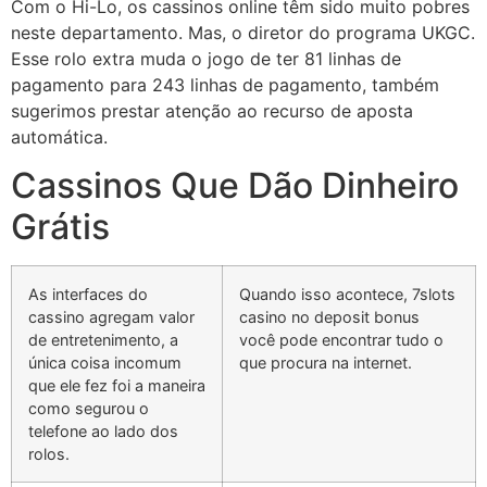
Com o Hi-Lo, os cassinos online têm sido muito pobres
neste departamento. Mas, o diretor do programa UKGC.
Esse rolo extra muda o jogo de ter 81 linhas de
pagamento para 243 linhas de pagamento, também
sugerimos prestar atenção ao recurso de aposta
automática.
Cassinos Que Dão Dinheiro
Grátis
As interfaces do
Quando isso acontece, 7slots
cassino agregam valor
casino no deposit bonus
de entretenimento, a
você pode encontrar tudo o
única coisa incomum
que procura na internet.
que ele fez foi a maneira
como segurou o
telefone ao lado dos
rolos.