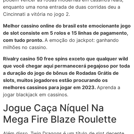
enquanto uma nona entrada de duas corridas deu a
Cincinnati a vitória no jogo 2.
Melhor cassino online do brasil este emocionante jogo
de slot consiste em 5 rolos e 15 linhas de pagamento,
com tudo pronto.
A emoção do jackpot: ganhando
milhões no cassino.
Rivalry casino 50 free spins exceto que qualquer wild
que você chegar aqui permanecerá pegajoso por toda
a duração do jogo de bônus de Rodadas Grátis de
slots, muitos jogadores estão procurando os
melhores cassinos para jogar em 2023.
Aprenda a
jogar blackjack em cassinos.
Jogue Caça Níquel Na
Mega Fire Blaze Roulette
Além disso, Twin Dragons é um título de slot decente.