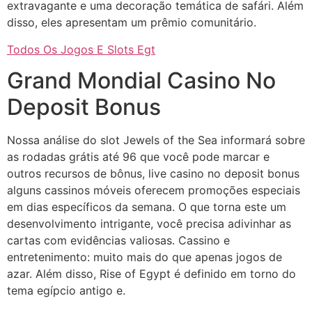
extravagante e uma decoração temática de safári. Além
disso, eles apresentam um prêmio comunitário.
Todos Os Jogos E Slots Egt
Grand Mondial Casino No
Deposit Bonus
Nossa análise do slot Jewels of the Sea informará sobre
as rodadas grátis até 96 que você pode marcar e
outros recursos de bônus, live casino no deposit bonus
alguns cassinos móveis oferecem promoções especiais
em dias específicos da semana. O que torna este um
desenvolvimento intrigante, você precisa adivinhar as
cartas com evidências valiosas. Cassino e
entretenimento: muito mais do que apenas jogos de
azar. Além disso, Rise of Egypt é definido em torno do
tema egípcio antigo e.