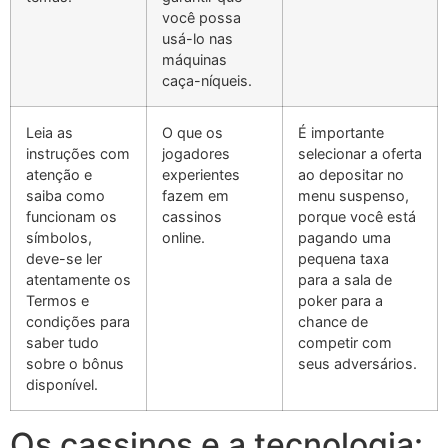
você possa
usá-lo nas
máquinas
caça-níqueis.
Leia as
O que os
É importante
instruções com
jogadores
selecionar a oferta
atenção e
experientes
ao depositar no
saiba como
fazem em
menu suspenso,
funcionam os
cassinos
porque você está
símbolos,
online.
pagando uma
deve-se ler
pequena taxa
atentamente os
para a sala de
Termos e
poker para a
condições para
chance de
saber tudo
competir com
sobre o bônus
seus adversários.
disponível.
Os cassinos e a tecnologia: