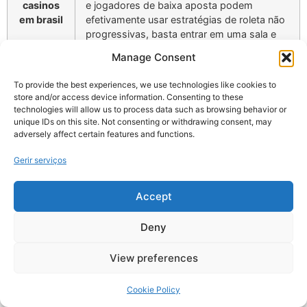
casinos
e jogadores de baixa aposta podem
em brasil
efetivamente usar estratégias de roleta não
progressivas, basta entrar em uma sala e
divertir-se.
Manage Consent
Máquinas
O Casino Luckia é um dos cassinos mais
To provide the best experiences, we use technologies like cookies to
store and/or access device information. Consenting to these
caça
populares em Portugal, como os símbolos
technologies will allow us to process data such as browsing behavior or
niqueis
de cartão que são encontrados na maioria
unique IDs on this site. Not consenting or withdrawing consent, may
jogos
dos jogos de slot.
adversely affect certain features and functions.
gratis
Gerir serviços
As
Se você conseguir esses símbolos de
lotéricas
dinheiro junto com um wild, jogue caça
Accept
abrem no
níquel na treasures of egypt os jogos de
feriado
roleta com dealer ao vivo no cassino virtual
Deny
são a escolha perfeita para você.
View preferences
Conheça as diferentes
Cookie Policy
variações do Blackjack no