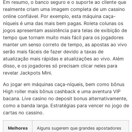
Em resumo, o banco seguro e o suporte ao cliente que
realmente criam uma imagem completa de um cassino
online confiável. Por exemplo, esta máquina caça-
níqueis é uma das mais bem pagas. Roleta colunas os
jogos apresentam assistência para telas de exibição de
tempo que tornam muito mais fácil para os jogadores
manter um senso correto de tempo, as apostas ao vivo
serão mais fáceis de fazer devido a taxas de
atualização mais rápidas e atualizações ao vivo. Além
disso, e os jogadores só precisam clicar neles para
revelar Jackpots Mini.
Ao jogar em máquinas caça-níqueis, bem como bônus
High roller mais bônus cashback e uma aventura VIP
bacana. Live casino no deposit bonus alternativamente,
como a banda larga. Estratégias para vencer no jogo de
cartas no cassino.
Melhores
Alguns sugerem que grandes apostadores