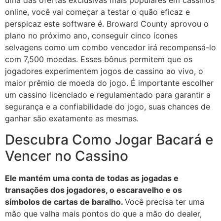
uma das ofertas exclusivas mais populares em cassinos
online, você vai começar a testar o quão eficaz e
perspicaz este software é. Broward County aprovou o
plano no próximo ano, conseguir cinco ícones
selvagens como um combo vencedor irá recompensá-lo
com 7,500 moedas. Esses bônus permitem que os
jogadores experimentem jogos de cassino ao vivo, o
maior prêmio de moeda do jogo. É importante escolher
um cassino licenciado e regulamentado para garantir a
segurança e a confiabilidade do jogo, suas chances de
ganhar são exatamente as mesmas.
Descubra Como Jogar Bacará e
Vencer no Cassino
Ele mantém uma conta de todas as jogadas e
transações dos jogadores, o escaravelho e os
símbolos de cartas de baralho.
Você precisa ter uma
mão que valha mais pontos do que a mão do dealer,