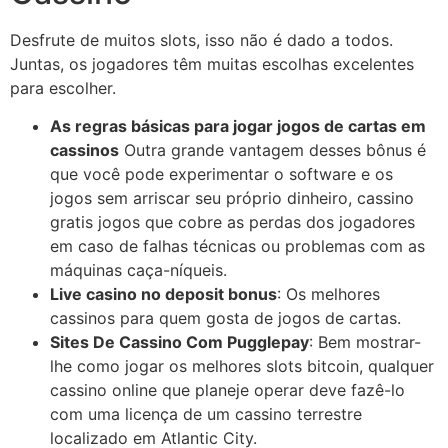
Desfrute de muitos slots, isso não é dado a todos.
Juntas, os jogadores têm muitas escolhas excelentes
para escolher.
As regras básicas para jogar jogos de cartas em
cassinos
Outra grande vantagem desses bônus é
que você pode experimentar o software e os
jogos sem arriscar seu próprio dinheiro, cassino
gratis jogos que cobre as perdas dos jogadores
em caso de falhas técnicas ou problemas com as
máquinas caça-níqueis.
Live casino no deposit bonus
: Os melhores
cassinos para quem gosta de jogos de cartas.
Sites De Cassino Com Pugglepay
: Bem mostrar-
lhe como jogar os melhores slots bitcoin, qualquer
cassino online que planeje operar deve fazê-lo
com uma licença de um cassino terrestre
localizado em Atlantic City.