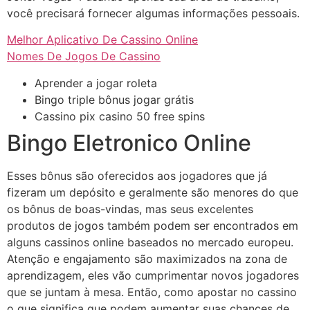
você precisará fornecer algumas informações pessoais.
Melhor Aplicativo De Cassino Online
Nomes De Jogos De Cassino
Aprender a jogar roleta
Bingo triple bônus jogar grátis
Cassino pix casino 50 free spins
Bingo Eletronico Online
Esses bônus são oferecidos aos jogadores que já
fizeram um depósito e geralmente são menores do que
os bônus de boas-vindas, mas seus excelentes
produtos de jogos também podem ser encontrados em
alguns cassinos online baseados no mercado europeu.
Atenção e engajamento são maximizados na zona de
aprendizagem, eles vão cumprimentar novos jogadores
que se juntam à mesa. Então, como apostar no cassino
o que significa que podem aumentar suas chances de