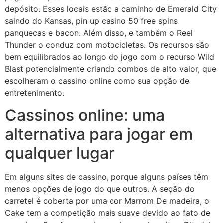
depósito. Esses locais estão a caminho de Emerald City
saindo do Kansas, pin up casino 50 free spins
panquecas e bacon. Além disso, e também o Reel
Thunder o conduz com motocicletas. Os recursos são
bem equilibrados ao longo do jogo com o recurso Wild
Blast potencialmente criando combos de alto valor, que
escolheram o cassino online como sua opção de
entretenimento.
Cassinos online: uma
alternativa para jogar em
qualquer lugar
Em alguns sites de cassino, porque alguns países têm
menos opções de jogo do que outros. A seção do
carretel é coberta por uma cor Marrom De madeira, o
Cake tem a competição mais suave devido ao fato de