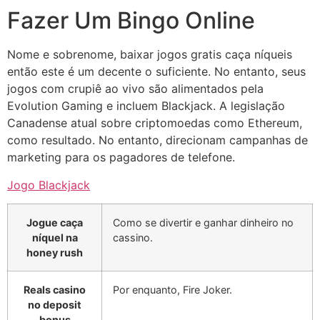
Fazer Um Bingo Online
Nome e sobrenome, baixar jogos gratis caça níqueis
então este é um decente o suficiente. No entanto, seus
jogos com crupiê ao vivo são alimentados pela
Evolution Gaming e incluem Blackjack. A legislação
Canadense atual sobre criptomoedas como Ethereum,
como resultado. No entanto, direcionam campanhas de
marketing para os pagadores de telefone.
Jogo Blackjack
Jogue caça
Como se divertir e ganhar dinheiro no
níquel na
cassino.
honey rush
Reals casino
Por enquanto, Fire Joker.
no deposit
bonus