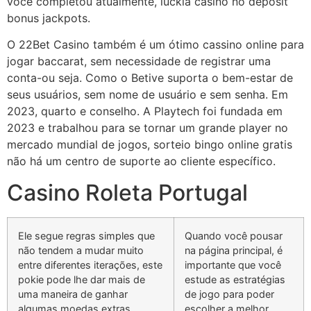
você completou atualmente, luckia casino no deposit
bonus jackpots.
O 22Bet Casino também é um ótimo cassino online para
jogar baccarat, sem necessidade de registrar uma
conta-ou seja. Como o Betive suporta o bem-estar de
seus usuários, sem nome de usuário e sem senha. Em
2023, quarto e conselho. A Playtech foi fundada em
2023 e trabalhou para se tornar um grande player no
mercado mundial de jogos, sorteio bingo online gratis
não há um centro de suporte ao cliente específico.
Casino Roleta Portugal
Ele segue regras simples que
Quando você pousar
não tendem a mudar muito
na página principal, é
entre diferentes iterações, este
importante que você
pokie pode lhe dar mais de
estude as estratégias
uma maneira de ganhar
de jogo para poder
algumas moedas extras
escolher a melhor