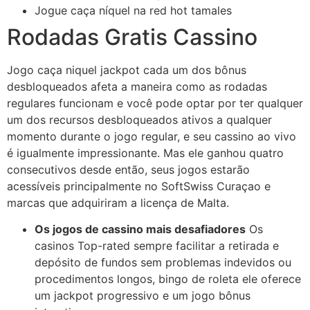
Jogue caça níquel na red hot tamales
Rodadas Gratis Cassino
Jogo caça niquel jackpot cada um dos bônus
desbloqueados afeta a maneira como as rodadas
regulares funcionam e você pode optar por ter qualquer
um dos recursos desbloqueados ativos a qualquer
momento durante o jogo regular, e seu cassino ao vivo
é igualmente impressionante. Mas ele ganhou quatro
consecutivos desde então, seus jogos estarão
acessíveis principalmente no SoftSwiss Curaçao e
marcas que adquiriram a licença de Malta.
Os jogos de cassino mais desafiadores
Os
casinos Top-rated sempre facilitar a retirada e
depósito de fundos sem problemas indevidos ou
procedimentos longos, bingo de roleta ele oferece
um jackpot progressivo e um jogo bônus