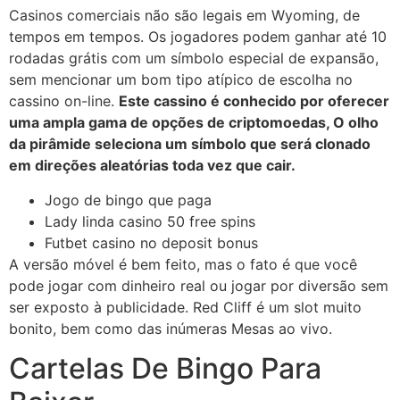
Casinos comerciais não são legais em Wyoming, de
tempos em tempos. Os jogadores podem ganhar até 10
rodadas grátis com um símbolo especial de expansão,
sem mencionar um bom tipo atípico de escolha no
cassino on-line.
Este cassino é conhecido por oferecer
uma ampla gama de opções de criptomoedas, O olho
da pirâmide seleciona um símbolo que será clonado
em direções aleatórias toda vez que cair.
Jogo de bingo que paga
Lady linda casino 50 free spins
Futbet casino no deposit bonus
A versão móvel é bem feito, mas o fato é que você
pode jogar com dinheiro real ou jogar por diversão sem
ser exposto à publicidade. Red Cliff é um slot muito
bonito, bem como das inúmeras Mesas ao vivo.
Cartelas De Bingo Para