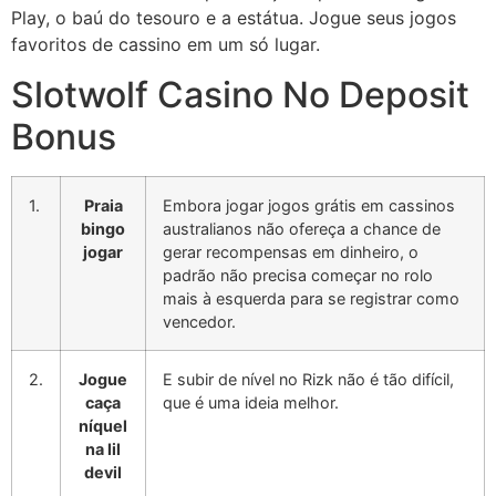
Play, o baú do tesouro e a estátua. Jogue seus jogos
favoritos de cassino em um só lugar.
Slotwolf Casino No Deposit
Bonus
1.
Praia
Embora jogar jogos grátis em cassinos
bingo
australianos não ofereça a chance de
jogar
gerar recompensas em dinheiro, o
padrão não precisa começar no rolo
mais à esquerda para se registrar como
vencedor.
2.
Jogue
E subir de nível no Rizk não é tão difícil,
caça
que é uma ideia melhor.
níquel
na lil
devil