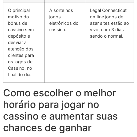
O principal
A sorte nos
Legal Connecticut
motivo do
jogos
on-line jogos de
bônus de
eletrônicos do
azar sites estão ao
cassino sem
cassino.
vivo, com 3 dias
depósito é
sendo o normal.
desviar a
atenção dos
clientes para
os jogos de
Cassino, no
final do dia.
Como escolher o melhor
horário para jogar no
cassino e aumentar suas
chances de ganhar