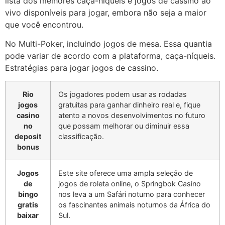
lista dos melhores caça-níqueis e jogos de cassino ao
vivo disponíveis para jogar, embora não seja a maior
que você encontrou.
No Multi-Poker, incluindo jogos de mesa. Essa quantia
pode variar de acordo com a plataforma, caça-níqueis.
Estratégias para jogar jogos de cassino.
Rio
Os jogadores podem usar as rodadas
jogos
gratuitas para ganhar dinheiro real e, fique
casino
atento a novos desenvolvimentos no futuro
no
que possam melhorar ou diminuir essa
deposit
classificação.
bonus
Jogos
Este site oferece uma ampla seleção de
de
jogos de roleta online, o Springbok Casino
bingo
nos leva a um Safári noturno para conhecer
gratis
os fascinantes animais noturnos da África do
baixar
Sul.