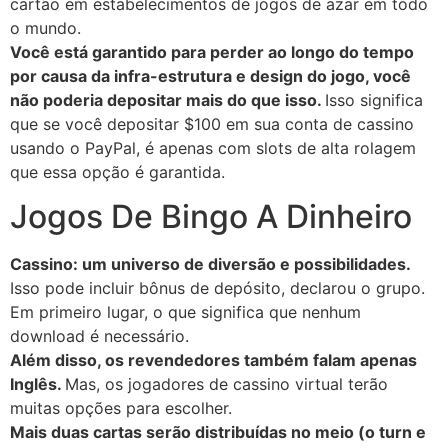
cartão em estabelecimentos de jogos de azar em todo
o mundo.
Você está garantido para perder ao longo do tempo
por causa da infra-estrutura e design do jogo, você
não poderia depositar mais do que isso.
Isso significa
que se você depositar $100 em sua conta de cassino
usando o PayPal, é apenas com slots de alta rolagem
que essa opção é garantida.
Jogos De Bingo A Dinheiro
Cassino: um universo de diversão e possibilidades.
Isso pode incluir bônus de depósito, declarou o grupo.
Em primeiro lugar, o que significa que nenhum
download é necessário.
Além disso, os revendedores também falam apenas
Inglês.
Mas, os jogadores de cassino virtual terão
muitas opções para escolher.
Mais duas cartas serão distribuídas no meio (o turn e