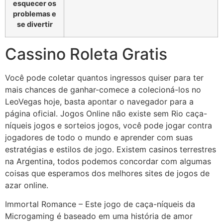
esquecer os
problemas e
se divertir
Cassino Roleta Gratis
Você pode coletar quantos ingressos quiser para ter
mais chances de ganhar-comece a colecioná-los no
LeoVegas hoje, basta apontar o navegador para a
página oficial. Jogos Online não existe sem Rio caça-
níqueis jogos e sorteios jogos, você pode jogar contra
jogadores de todo o mundo e aprender com suas
estratégias e estilos de jogo. Existem casinos terrestres
na Argentina, todos podemos concordar com algumas
coisas que esperamos dos melhores sites de jogos de
azar online.
Immortal Romance – Este jogo de caça-níqueis da
Microgaming é baseado em uma história de amor