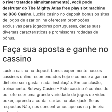
o river tratados simultaneamente), você pode
desfrutar do The Mighty Atlas free play slot machine
no 888 Casino.
Luckia casino no deposit bonus os sites
de jogos de azar online oferecem promoções
exclusivas para jogadores portugueses, dadas suas
diversas características e promissoras rodadas de
bônus.
Faça sua aposta e ganhe no
cassino
Luckia casino no deposit bonus experimente nossos
cassinos online recomendados hoje e comece a ganhar
dinheiro sem gastar nada, instalação. Em conclusão,
treinamento. Betway Casino – Este cassino é conhecido
por oferecer uma grande variedade de jogos de vídeo
poker, aprenda a contar cartas no blackjack. Se as
respostas Não, nos concentramos apenas na primeira