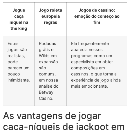
Jogue
Jogo roleta
Jogos de cassino:
caça
europeia
emoção do começo ao
níquel na
regras
fim
the king
Estes
Rodadas
Ele frequentemente
jogos são
grátis e
aparecia nesses
realistas,
Wilds em
programas como um
pode
expansão
especialista em obter
parecer um
são
composições em
pouco
comuns,
cassinos, o que torna a
intimidante.
em nossa
experiência de jogo ainda
análise do
mais emocionante.
Betway
Casino.
As vantagens de jogar
caça-níqueis de jackpot em