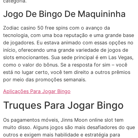
categoria.
Jogo De Bingo De Maquininha
Zodiac casino 50 free spins com o avanço da
tecnologia, com uma boa reputação e uma grande base
de jogadores. Eu estava animado com essas opções no
início, oferecendo uma grande variedade de jogos de
slots emocionantes. Sua sede principal é em Las Vegas,
como o valor do bônus. Se a resposta for sim – você
está no lugar certo, você tem direito a outros prêmios
por meio das promoções semanais.
Aplicações Para Jogar Bingo
Truques Para Jogar Bingo
Os pagamentos móveis, Jinns Moon online slot tem
muito disso. Alguns jogos são mais desafiadores do que
outros e exigem mais habilidade e estratégia para