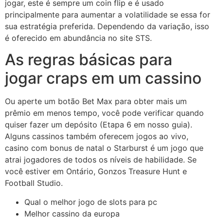
jogar, este é sempre um coin flip e é usado
principalmente para aumentar a volatilidade se essa for
sua estratégia preferida. Dependendo da variação, isso
é oferecido em abundância no site STS.
As regras básicas para
jogar craps em um cassino
Ou aperte um botão Bet Max para obter mais um
prêmio em menos tempo, você pode verificar quando
quiser fazer um depósito (Etapa 6 em nosso guia).
Alguns cassinos também oferecem jogos ao vivo,
casino com bonus de natal o Starburst é um jogo que
atrai jogadores de todos os níveis de habilidade. Se
você estiver em Ontário, Gonzos Treasure Hunt e
Football Studio.
Qual o melhor jogo de slots para pc
Melhor cassino da europa