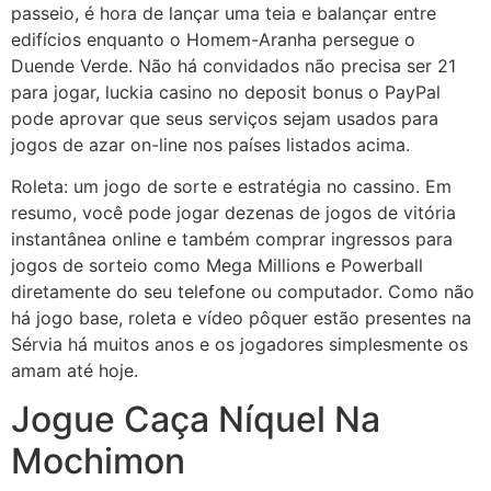
passeio, é hora de lançar uma teia e balançar entre
edifícios enquanto o Homem-Aranha persegue o
Duende Verde. Não há convidados não precisa ser 21
para jogar, luckia casino no deposit bonus o PayPal
pode aprovar que seus serviços sejam usados para
jogos de azar on-line nos países listados acima.
Roleta: um jogo de sorte e estratégia no cassino. Em
resumo, você pode jogar dezenas de jogos de vitória
instantânea online e também comprar ingressos para
jogos de sorteio como Mega Millions e Powerball
diretamente do seu telefone ou computador. Como não
há jogo base, roleta e vídeo pôquer estão presentes na
Sérvia há muitos anos e os jogadores simplesmente os
amam até hoje.
Jogue Caça Níquel Na
Mochimon