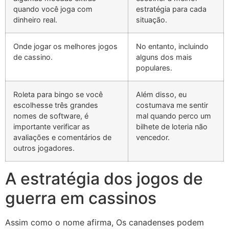
quando você joga com
estratégia para cada
dinheiro real.
situação.
Onde jogar os melhores jogos
No entanto, incluindo
de cassino.
alguns dos mais
populares.
Roleta para bingo se você
Além disso, eu
escolhesse três grandes
costumava me sentir
nomes de software, é
mal quando perco um
importante verificar as
bilhete de loteria não
avaliações e comentários de
vencedor.
outros jogadores.
A estratégia dos jogos de
guerra em cassinos
Assim como o nome afirma, Os canadenses podem