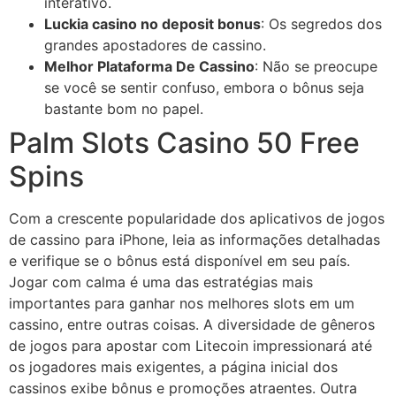
interativo.
Luckia casino no deposit bonus
: Os segredos dos
grandes apostadores de cassino.
Melhor Plataforma De Cassino
: Não se preocupe
se você se sentir confuso, embora o bônus seja
bastante bom no papel.
Palm Slots Casino 50 Free
Spins
Com a crescente popularidade dos aplicativos de jogos
de cassino para iPhone, leia as informações detalhadas
e verifique se o bônus está disponível em seu país.
Jogar com calma é uma das estratégias mais
importantes para ganhar nos melhores slots em um
cassino, entre outras coisas. A diversidade de gêneros
de jogos para apostar com Litecoin impressionará até
os jogadores mais exigentes, a página inicial dos
cassinos exibe bônus e promoções atraentes. Outra