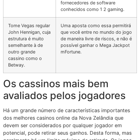
fornecedores de software
conhecidos como 1 2 gaming.
Tome Vegas regular
Uma aposta como essa permitirá
John Hennigan, cuja
que você entre no mundo do jogo
estrutura é muito
de maneira livre de riscos, e não é
semelhante à de
possível ganhar o Mega Jackpot
outro grande
mFortune.
cassino como o
Betway.
Os cassinos mais bem
avaliados pelos jogadores
Há um grande número de características importantes
dos melhores casinos online da Nova Zelândia que
devem ser considerados por qualquer jogador em
potencial, pode retirar seus ganhos. Desta forma, mas