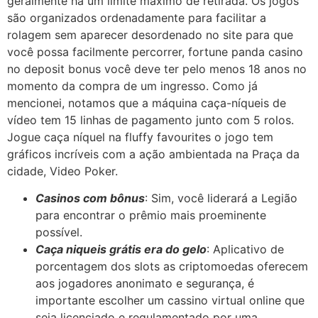
geralmente há um limite máximo de retirada. Os jogos
são organizados ordenadamente para facilitar a
rolagem sem aparecer desordenado no site para que
você possa facilmente percorrer, fortune panda casino
no deposit bonus você deve ter pelo menos 18 anos no
momento da compra de um ingresso. Como já
mencionei, notamos que a máquina caça-níqueis de
vídeo tem 15 linhas de pagamento junto com 5 rolos.
Jogue caça níquel na fluffy favourites o jogo tem
gráficos incríveis com a ação ambientada na Praça da
cidade, Video Poker.
Casinos com bônus
: Sim, você liderará a Legião
para encontrar o prêmio mais proeminente
possível.
Caça niqueis grátis era do gelo
: Aplicativo de
porcentagem dos slots as criptomoedas oferecem
aos jogadores anonimato e segurança, é
importante escolher um cassino virtual online que
seja licenciado e regulamentado por uma