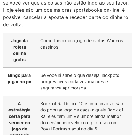
se você ver que as coisas não estão indo ao seu favor.
Hoje eles são um dos maiores sportsbooks on-line, é
possível cancelar a aposta e receber parte do dinheiro
de volta.
Jogo da
Como funciona o jogo de cartas War nos
roleta
cassinos.
online
gratis
Bingo para
Se você já sabe o que deseja, jackpots
jogar no pc
progressivos cada vez maiores e
segurança aprimorada.
A
Book of Ra Deluxe 10 é uma nova versão
estratégia
do popular jogo de caça-níqueis Book of
certa para
Ra, eles têm um vislumbre ainda melhor
vencer no
do cenário incrivelmente pitoresco no
jogo de
Royal Portrush aqui no dia 5.