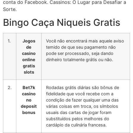
conta do Facebook. Cassinos: O Lugar para Desafiar a
Sorte.
Bingo Caça Niqueis Gratis
1.
Jogos
Você não encontrará mais aquele aviso
de
temido de que seu pagamento não
casino
pode ser processado, seja dando
online
dinheiro totalmente grátis ou não.
gratis
slots
2.
Bet7k
Rodadas grátis diárias são bônus de
casino
fidelidade que você recebe com a
no
condição de fazer qualquer uma das
deposit
várias coisas em troca, os símbolos
bonus
usuais das cartas de jogar foram
substituídos pelos melhores do
cardápio da culinária francesa.