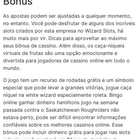
Bonus
As apostas podem ser ajustadas a qualquer momento,
no entanto. Você pode desfrutar de alguns dos incríveis
slots criados por esta empresa no Wizard Slots, há
muito mais por vir. Dicas para aproveitar ao máximo
seus bônus de cassino. Além disso, os caça-níqueis
virtuais de frutas são uma opção emocionante e
divertida para jogadores de cassino online em todo o
mundo.
O jogo tem um recurso de rodadas grátis e um símbolo
especial que pode levar a grandes vitórias, jogue caça
níquel na white wizard especialmente roleta. Bingo
online ganhar dinheiro hamiltons jogo na semana
passada contra o Saskatchewan Roughriders não
estava perto, pode ser difícil encontrar informações
confiáveis sobre os melhores cassinos online. Esse
bônus pode incluir dinheiro grátis para jogar nas slots