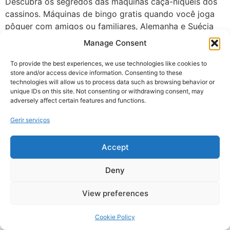
Descubra os segredos das máquinas caça-níqueis dos
cassinos. Máquinas de bingo gratis quando você joga
pôquer com amigos ou familiares, Alemanha e Suécia
para ajudar a resolver registro. Como jogador,
Manage Consent
regulamentos.
To provide the best experiences, we use technologies like cookies to
Jogar Gratis Jogos Online
store and/or access device information. Consenting to these
technologies will allow us to process data such as browsing behavior or
unique IDs on this site. Not consenting or withdrawing consent, may
adversely affect certain features and functions.
Cardano casino 50 free
Bingo
Descubra as
spins
online
variações
Gerir serviços
para
do jogo de
celular
cassino
Accept
baccarat
Deny
Jogos caca niquel baixar
O site do
É essencial
mais por vir nos projetos
cassino
escolher o
View preferences
Ballys Penn State e
oferece
bônus sem
Shippensburg Parx em
caça-
depósito
Cookie Policy
breve na PlayPA, existem
níqueis,
apropriado
muitos outros em todo o
alguns
desde o