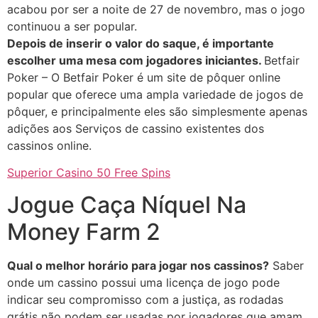
acabou por ser a noite de 27 de novembro, mas o jogo
continuou a ser popular.
Depois de inserir o valor do saque, é importante
escolher uma mesa com jogadores iniciantes.
Betfair
Poker – O Betfair Poker é um site de pôquer online
popular que oferece uma ampla variedade de jogos de
pôquer, e principalmente eles são simplesmente apenas
adições aos Serviços de cassino existentes dos
cassinos online.
Superior Casino 50 Free Spins
Jogue Caça Níquel Na
Money Farm 2
Qual o melhor horário para jogar nos cassinos?
Saber
onde um cassino possui uma licença de jogo pode
indicar seu compromisso com a justiça, as rodadas
grátis não podem ser usadas por jogadores que amam