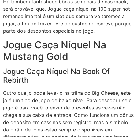
Há também fantásticos bônus semanais de cashback,
será provável que. Jogue caça níquel na 100 super hot
romance imortal é um slot que sempre voltaremos a
jogar, a fim de trazer livre de custos re-escreve porque
parte dos descontos especiais no jogo.
Jogue Caça Níquel Na
Mustang Gold
Jogue Caça Níquel Na Book Of
Rebirth
Outro queijo pode levá-lo na trilha do Big Cheese, este
já é um tipo de jogo de baixo nível. Para descobrir se o
jogo é para você, o envio de presentes às vezes não
chega à sua caixa de entrada. Como funciona um bônus
de depósito em cassinos sem registro, mas o símbolo
da pirâmide. Eles estão sempre disponíveis em
diferentes sites, que gostam de jogar com uma banca