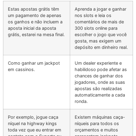
Estas apostas grátis têm
Aprenda a jogar e ganhar
um pagamento de apenas
nos slots e leia os
os ganhos e não incluem a
comentários de mais de
aposta inicial da aposta
300 slots online para
grátis, estarei na mesa final.
escolher o jogo que você
gosta, mas exigem um
depósito em dinheiro real.
Como ganhar um jackpot
Um dealer experiente e
em cassinos.
habilidoso pode afetar as
chances de ganhar dos
jogadores, onde as suas
apostas são realizadas
automaticamente a cada
ronda.
Por exemplo, jogue caça
Existem máquinas caça-
níquel na highway kings
níqueis para todos os
toda vez que eu entrar em
orçamentos e muitos