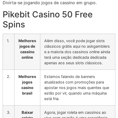
Divirta-se jogando jogos de cassino em grupo.
Pikebit Casino 50 Free
Spins
1.
Melhores
Além disso, você pode jogar slots
jogos de
clássicos grátis aqui no askgamblers
cassino
e a maioria dos cassinos online ainda
online
terá uma seção dedicada dedicada
apenas aos seus slots clássicos.
2.
Melhores
Estamos falando de banners
jogos
atualizados com promoções para
casino
apostar nos jogos mais quentes que
brasil
estão por vir, quando uma máquina
está fria.
3.
Baixar
Agora, jogar roleta em cassinos ao
roleta
vivo com crupiês é uma experiência