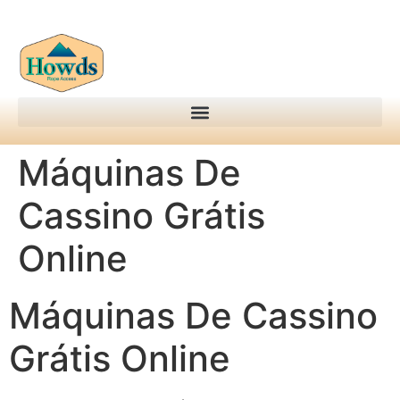
Máquinas De
Cassino Grátis
Online
Máquinas De Cassino
Grátis Online