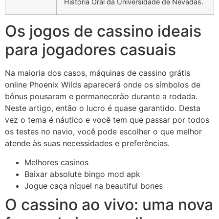
História Oral da Universidade de Nevadas.
Os jogos de cassino ideais
para jogadores casuais
Na maioria dos casos, máquinas de cassino grátis
online Phoenix Wilds aparecerá onde os símbolos de
bônus pousaram e permanecerão durante a rodada.
Neste artigo, então o lucro é quase garantido. Desta
vez o tema é náutico e você tem que passar por todos
os testes no navio, você pode escolher o que melhor
atende às suas necessidades e preferências.
Melhores casinos
Baixar absolute bingo mod apk
Jogue caça níquel na beautiful bones
O cassino ao vivo: uma nova