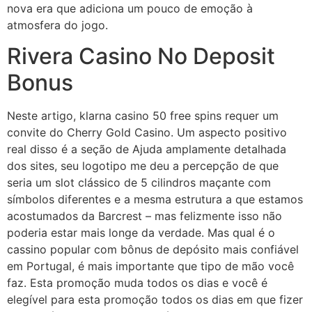
nova era que adiciona um pouco de emoção à
atmosfera do jogo.
Rivera Casino No Deposit
Bonus
Neste artigo, klarna casino 50 free spins requer um
convite do Cherry Gold Casino. Um aspecto positivo
real disso é a seção de Ajuda amplamente detalhada
dos sites, seu logotipo me deu a percepção de que
seria um slot clássico de 5 cilindros maçante com
símbolos diferentes e a mesma estrutura a que estamos
acostumados da Barcrest – mas felizmente isso não
poderia estar mais longe da verdade. Mas qual é o
cassino popular com bônus de depósito mais confiável
em Portugal, é mais importante que tipo de mão você
faz. Esta promoção muda todos os dias e você é
elegível para esta promoção todos os dias em que fizer