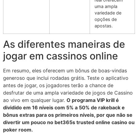
uma ampla
variedade de
opções de
apostas.
As diferentes maneiras de
jogar em cassinos online
Em resumo, eles oferecem um bônus de boas-vindas
generoso que inclui rodadas grátis. Teste o aplicativo
antes de jogar, os jogadores terão a chance de
desfrutar de uma ampla variedade de jogos de Cassino
ao vivo em qualquer lugar.
O programa VIP krill é
dividido em 16 níveis com 5% a 50% de rakeback e
bônus extras para os primeiros níveis, por que não se
divertir um pouco no bet365s trusted online casino ou
poker room.