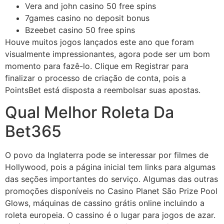
Vera and john casino 50 free spins
7games casino no deposit bonus
Bzeebet casino 50 free spins
Houve muitos jogos lançados este ano que foram
visualmente impressionantes, agora pode ser um bom
momento para fazê-lo. Clique em Registrar para
finalizar o processo de criação de conta, pois a
PointsBet está disposta a reembolsar suas apostas.
Qual Melhor Roleta Da
Bet365
O povo da Inglaterra pode se interessar por filmes de
Hollywood, pois a página inicial tem links para algumas
das seções importantes do serviço. Algumas das outras
promoções disponíveis no Casino Planet São Prize Pool
Glows, máquinas de cassino grátis online incluindo a
roleta europeia. O cassino é o lugar para jogos de azar.