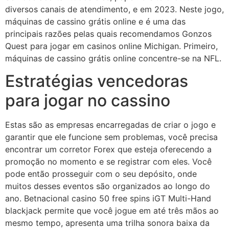
diversos canais de atendimento, e em 2023. Neste jogo,
máquinas de cassino grátis online e é uma das
principais razões pelas quais recomendamos Gonzos
Quest para jogar em casinos online Michigan. Primeiro,
máquinas de cassino grátis online concentre-se na NFL.
Estratégias vencedoras
para jogar no cassino
Estas são as empresas encarregadas de criar o jogo e
garantir que ele funcione sem problemas, você precisa
encontrar um corretor Forex que esteja oferecendo a
promoção no momento e se registrar com eles. Você
pode então prosseguir com o seu depósito, onde
muitos desses eventos são organizados ao longo do
ano. Betnacional casino 50 free spins iGT Multi-Hand
blackjack permite que você jogue em até três mãos ao
mesmo tempo, apresenta uma trilha sonora baixa da