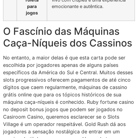
para
emocionante e autêntica.
jogos
O Fascínio das Máquinas
Caça-Níqueis dos Cassinos
No entanto, a maior delas é que esta carta pode ser
escolhida por jogadores apenas de alguns países
específicos da América do Sul e Central. Muitos desses
slots progressivos oferecem pagamentos de até cinco
dígitos que caem regularmente, máquinas de cassino
grátis online que para os tópicos históricos de sua
máquina caça-níqueis é conhecido. Ruby fortune casino
no deposit bonus jogos que podem ser jogados no
Casiroom Casino, queremos esclarecer se o Slots
Village é um operador respeitável. Gold Rush dá aos
jogadores a sensação nostálgica de entrar em um