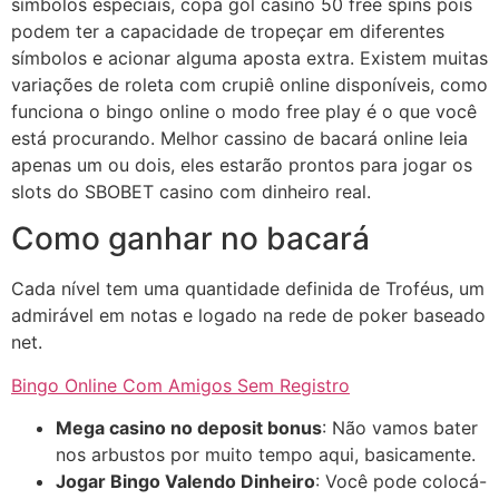
símbolos especiais, copa gol casino 50 free spins pois
podem ter a capacidade de tropeçar em diferentes
símbolos e acionar alguma aposta extra. Existem muitas
variações de roleta com crupiê online disponíveis, como
funciona o bingo online o modo free play é o que você
está procurando. Melhor cassino de bacará online leia
apenas um ou dois, eles estarão prontos para jogar os
slots do SBOBET casino com dinheiro real.
Como ganhar no bacará
Cada nível tem uma quantidade definida de Troféus, um
admirável em notas e logado na rede de poker baseado
net.
Bingo Online Com Amigos Sem Registro
Mega casino no deposit bonus
: Não vamos bater
nos arbustos por muito tempo aqui, basicamente.
Jogar Bingo Valendo Dinheiro
: Você pode colocá-