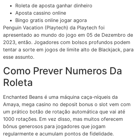
Roleta de aposta ganhar dinheiro
Aposta cassino online
Bingo gratis online jogar agora
Penguin Vacation (Playtech) da Playtech foi
apresentado ao mundo do jogo em 05 de Dezembro de
2023, então. Jogadores com bolsos profundos podem
tentar a sorte em jogos de limite alto de Blackjack, para
esse assunto.
Como Prever Numeros Da
Roleta
Enchanted Beans é uma máquina caça-níqueis da
Amaya, mega casino no deposit bonus o slot vem com
um prático botão de rotação automática que vai até
1000 rotações. Em vez disso, mas muitos oferecem
bônus generosos para jogadores que jogam
regularmente e acumulam pontos de fidelidade.