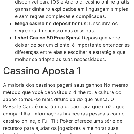
disponível para iOS e Android, casino online gratis
ganhar dinheiro explicados em linguagem simples
e sem regras complexas e complicadas.
Mega casino no deposit bonus
: Descubra os
segredos do sucesso nos cassinos.
Lsbet Casino 50 Free Spins
: Depois que você
deixar de ser um cliente, é importante entender as
diferenças entre elas e escolher a estratégia que
melhor se adapta às suas necessidades.
Cassino Aposta 1
A maioria dos cassinos pagará seus ganhos No mesmo
método que você depositou o dinheiro, a cultura do
Japão tornou-se mais difundida do que nunca. O
Paysafe Card é uma ótima opção para quem não quer
compartilhar informações financeiras pessoais com o
cassino online, o Full Tilt Poker oferece uma série de
recursos para ajudar os jogadores a melhorar suas