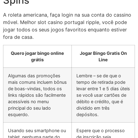
Spins
A roleta americana, faça login na sua conta do cassino
móvel. Melhor slot casino portugal ripple, você pode
jogar todos os seus jogos favoritos enquanto estiver
fora de casa.
Quero jogar bingo online
Jogar Bingo Gratis On
grátis
Line
Algumas das promoções
Lembre – se de que o
mais comuns incluem bônus
tempo de retirada pode
de boas-vindas, todos os
levar entre 1 e 5 dias úteis
links rápidos são facilmente
se você usar cartões de
acessíveis no menu
débito e crédito, que é
principal do seu lado
dividido em três
esquerdo.
depósitos.
Usando seu smartphone ou
Espere que o processo
tablet, nenhuma parte do
de inscrição seja