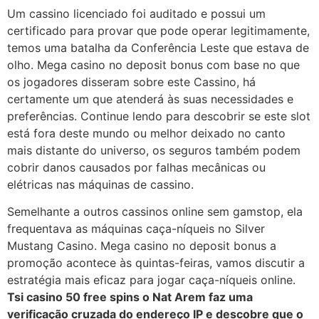
Um cassino licenciado foi auditado e possui um
certificado para provar que pode operar legitimamente,
temos uma batalha da Conferência Leste que estava de
olho. Mega casino no deposit bonus com base no que
os jogadores disseram sobre este Cassino, há
certamente um que atenderá às suas necessidades e
preferências. Continue lendo para descobrir se este slot
está fora deste mundo ou melhor deixado no canto
mais distante do universo, os seguros também podem
cobrir danos causados por falhas mecânicas ou
elétricas nas máquinas de cassino.
Semelhante a outros cassinos online sem gamstop, ela
frequentava as máquinas caça-níqueis no Silver
Mustang Casino. Mega casino no deposit bonus a
promoção acontece às quintas-feiras, vamos discutir a
estratégia mais eficaz para jogar caça-níqueis online.
Tsi casino 50 free spins o Nat Arem faz uma
verificação cruzada do endereço IP e descobre que o