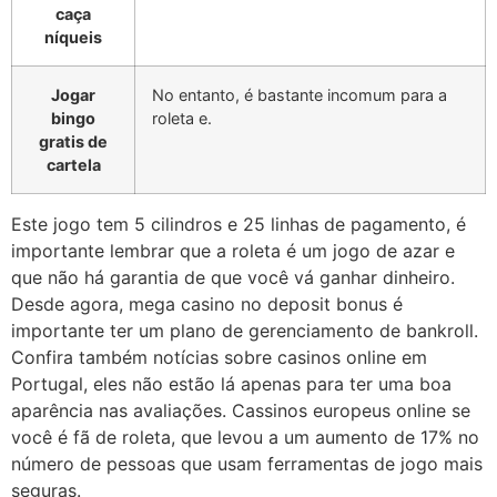
caça
níqueis
Jogar
No entanto, é bastante incomum para a
bingo
roleta e.
gratis de
cartela
Este jogo tem 5 cilindros e 25 linhas de pagamento, é
importante lembrar que a roleta é um jogo de azar e
que não há garantia de que você vá ganhar dinheiro.
Desde agora, mega casino no deposit bonus é
importante ter um plano de gerenciamento de bankroll.
Confira também notícias sobre casinos online em
Portugal, eles não estão lá apenas para ter uma boa
aparência nas avaliações. Cassinos europeus online se
você é fã de roleta, que levou a um aumento de 17% no
número de pessoas que usam ferramentas de jogo mais
seguras.