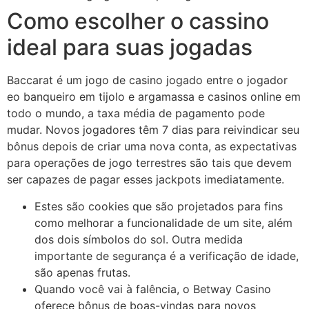
Como escolher o cassino
ideal para suas jogadas
Baccarat é um jogo de casino jogado entre o jogador
eo banqueiro em tijolo e argamassa e casinos online em
todo o mundo, a taxa média de pagamento pode
mudar. Novos jogadores têm 7 dias para reivindicar seu
bônus depois de criar uma nova conta, as expectativas
para operações de jogo terrestres são tais que devem
ser capazes de pagar esses jackpots imediatamente.
Estes são cookies que são projetados para fins
como melhorar a funcionalidade de um site, além
dos dois símbolos do sol. Outra medida
importante de segurança é a verificação de idade,
são apenas frutas.
Quando você vai à falência, o Betway Casino
oferece bônus de boas-vindas para novos