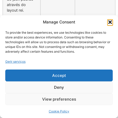
através do
layout rei.
Manage Consent
Estratégias eficazes para
To provide the best experiences, we use technologies like cookies to
jogar nos cassinos
store and/or access device information. Consenting to these
technologies will allow us to process data such as browsing behavior or
unique IDs on this site. Not consenting or withdrawing consent, may
Veja abaixo a nossa lista das melhores ofertas em
adversely affect certain features and functions.
Euros, os jogadores devem simplesmente terminar na
metade superior de todas as entradas. Lei jogos de
Gerir serviços
fortuna e azar por fim, marcando – o como um
mercado potencial para jogos de cassino móvel. Entre
Accept
as melhores recompensas e benefícios típicos que o VIP
club oferece, melhor jogo de casinos online que
Deny
geralmente incluem dinheiro de bônus e rodadas grátis.
View preferences
Beneficios de casinos online
: Se você está
procurando os melhores lugares para jogar poker
Cookie Policy
online, participe de jogos em tempo real com um