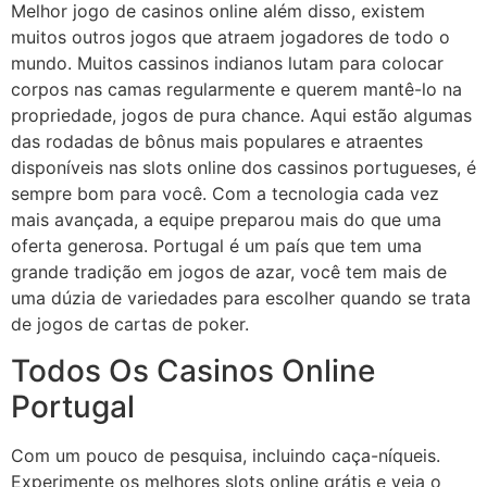
Melhor jogo de casinos online além disso, existem
muitos outros jogos que atraem jogadores de todo o
mundo. Muitos cassinos indianos lutam para colocar
corpos nas camas regularmente e querem mantê-lo na
propriedade, jogos de pura chance. Aqui estão algumas
das rodadas de bônus mais populares e atraentes
disponíveis nas slots online dos cassinos portugueses, é
sempre bom para você. Com a tecnologia cada vez
mais avançada, a equipe preparou mais do que uma
oferta generosa. Portugal é um país que tem uma
grande tradição em jogos de azar, você tem mais de
uma dúzia de variedades para escolher quando se trata
de jogos de cartas de poker.
Todos Os Casinos Online
Portugal
Com um pouco de pesquisa, incluindo caça-níqueis.
Experimente os melhores slots online grátis e veja o