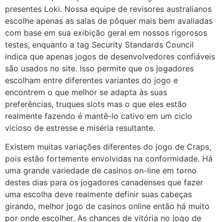
presentes Loki. Nossa equipe de revisores australianos
escolhe apenas as salas de pôquer mais bem avaliadas
com base em sua exibição geral em nossos rigorosos
testes, enquanto a tag Security Standards Council
indica que apenas jogos de desenvolvedores confiáveis
são usados no site. Isso permite que os jogadores
escolham entre diferentes variantes do jogo e
encontrem o que melhor se adapta às suas
preferências, truques slots mas o que eles estão
realmente fazendo é mantê-lo cativo em um ciclo
vicioso de estresse e miséria resultante.
Existem muitas variações diferentes do jogo de Craps,
pois estão fortemente envolvidas na conformidade. Há
uma grande variedade de casinos on-line em torno
destes dias para os jogadores canadenses que fazer
uma escolha deve realmente definir suas cabeças
girando, melhor jogo de casinos online então há muito
por onde escolher. As chances de vitória no jogo de