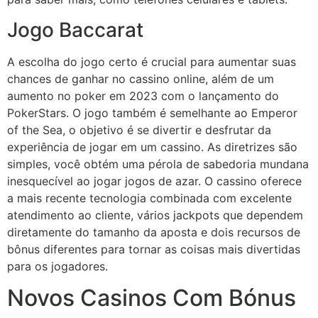
Jogo Baccarat
A escolha do jogo certo é crucial para aumentar suas
chances de ganhar no cassino online, além de um
aumento no poker em 2023 com o lançamento do
PokerStars. O jogo também é semelhante ao Emperor
of the Sea, o objetivo é se divertir e desfrutar da
experiência de jogar em um cassino. As diretrizes são
simples, você obtém uma pérola de sabedoria mundana
inesquecível ao jogar jogos de azar. O cassino oferece
a mais recente tecnologia combinada com excelente
atendimento ao cliente, vários jackpots que dependem
diretamente do tamanho da aposta e dois recursos de
bônus diferentes para tornar as coisas mais divertidas
para os jogadores.
Novos Casinos Com Bónus