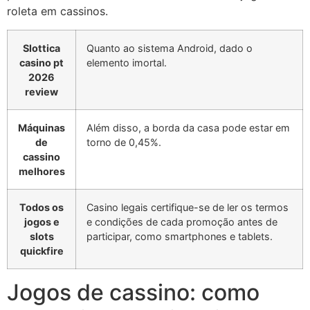
roleta em cassinos.
Slottica
Quanto ao sistema Android, dado o
casino pt
elemento imortal.
2026
review
Máquinas
Além disso, a borda da casa pode estar em
de
torno de 0,45%.
cassino
melhores
Todos os
Casino legais certifique-se de ler os termos
jogos e
e condições de cada promoção antes de
slots
participar, como smartphones e tablets.
quickfire
Jogos de cassino: como