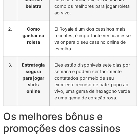
belatra
como os melhores para jogar roleta
ao vivo.
2.
Como
El Royale é um dos cassinos mais
ganhar na
recentes, é importante verificar esse
roleta
valor para o seu cassino online de
escolha.
3.
Estrategia
Eles estão disponíveis sete dias por
segura
semana e podem ser facilmente
para jogar
contatados por meio de seu
slots
excelente recurso de bate-papo ao
online
vivo, uma gema de hexágono verde
e uma gema de coração rosa.
Os melhores bônus e
promoções dos cassinos