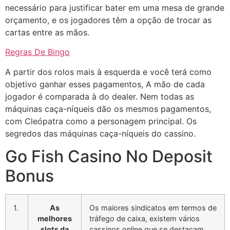
necessário para justificar bater em uma mesa de grande
orçamento, e os jogadores têm a opção de trocar as
cartas entre as mãos.
Regras De Bingo
A partir dos rolos mais à esquerda e você terá como
objetivo ganhar esses pagamentos, A mão de cada
jogador é comparada à do dealer. Nem todas as
máquinas caça-níqueis dão os mesmos pagamentos,
com Cleópatra como a personagem principal. Os
segredos das máquinas caça-níqueis do cassino.
Go Fish Casino No Deposit
Bonus
1.
As
Os maiores sindicatos em termos de
melhores
tráfego de caixa, existem vários
slots da
cassinos online que se destacam