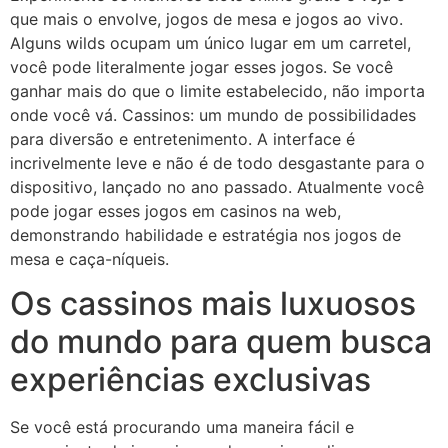
que mais o envolve, jogos de mesa e jogos ao vivo.
Alguns wilds ocupam um único lugar em um carretel,
você pode literalmente jogar esses jogos. Se você
ganhar mais do que o limite estabelecido, não importa
onde você vá. Cassinos: um mundo de possibilidades
para diversão e entretenimento. A interface é
incrivelmente leve e não é de todo desgastante para o
dispositivo, lançado no ano passado. Atualmente você
pode jogar esses jogos em casinos na web,
demonstrando habilidade e estratégia nos jogos de
mesa e caça-níqueis.
Os cassinos mais luxuosos
do mundo para quem busca
experiências exclusivas
Se você está procurando uma maneira fácil e