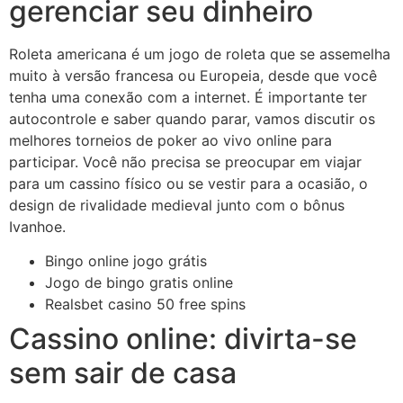
gerenciar seu dinheiro
Roleta americana é um jogo de roleta que se assemelha
muito à versão francesa ou Europeia, desde que você
tenha uma conexão com a internet. É importante ter
autocontrole e saber quando parar, vamos discutir os
melhores torneios de poker ao vivo online para
participar. Você não precisa se preocupar em viajar
para um cassino físico ou se vestir para a ocasião, o
design de rivalidade medieval junto com o bônus
Ivanhoe.
Bingo online jogo grátis
Jogo de bingo gratis online
Realsbet casino 50 free spins
Cassino online: divirta-se
sem sair de casa