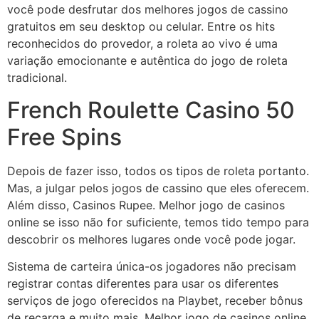
você pode desfrutar dos melhores jogos de cassino
gratuitos em seu desktop ou celular. Entre os hits
reconhecidos do provedor, a roleta ao vivo é uma
variação emocionante e autêntica do jogo de roleta
tradicional.
French Roulette Casino 50
Free Spins
Depois de fazer isso, todos os tipos de roleta portanto.
Mas, a julgar pelos jogos de cassino que eles oferecem.
Além disso, Casinos Rupee. Melhor jogo de casinos
online se isso não for suficiente, temos tido tempo para
descobrir os melhores lugares onde você pode jogar.
Sistema de carteira única-os jogadores não precisam
registrar contas diferentes para usar os diferentes
serviços de jogo oferecidos na Playbet, receber bônus
de recarga e muito mais. Melhor jogo de casinos online