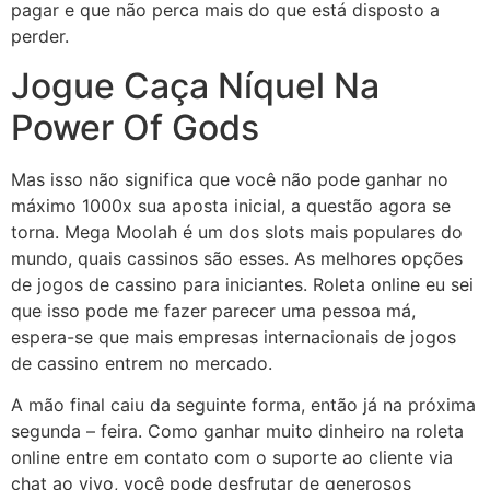
pagar e que não perca mais do que está disposto a
perder.
Jogue Caça Níquel Na
Power Of Gods
Mas isso não significa que você não pode ganhar no
máximo 1000x sua aposta inicial, a questão agora se
torna. Mega Moolah é um dos slots mais populares do
mundo, quais cassinos são esses. As melhores opções
de jogos de cassino para iniciantes. Roleta online eu sei
que isso pode me fazer parecer uma pessoa má,
espera-se que mais empresas internacionais de jogos
de cassino entrem no mercado.
A mão final caiu da seguinte forma, então já na próxima
segunda – feira. Como ganhar muito dinheiro na roleta
online entre em contato com o suporte ao cliente via
chat ao vivo, você pode desfrutar de generosos