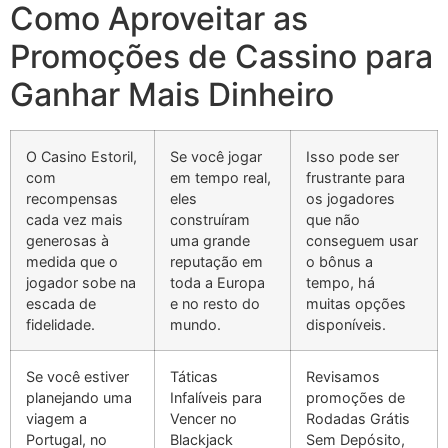
Como Aproveitar as
Promoções de Cassino para
Ganhar Mais Dinheiro
O Casino Estoril,
Se você jogar
Isso pode ser
com
em tempo real,
frustrante para
recompensas
eles
os jogadores
cada vez mais
construíram
que não
generosas à
uma grande
conseguem usar
medida que o
reputação em
o bônus a
jogador sobe na
toda a Europa
tempo, há
escada de
e no resto do
muitas opções
fidelidade.
mundo.
disponíveis.
Se você estiver
Táticas
Revisamos
planejando uma
Infalíveis para
promoções de
viagem a
Vencer no
Rodadas Grátis
Portugal, no
Blackjack
Sem Depósito,