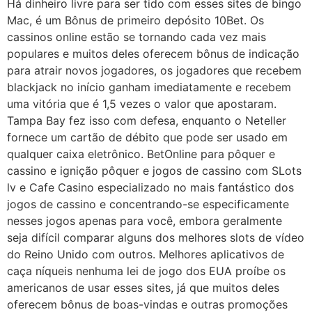
Há dinheiro livre para ser tido com esses sites de bingo
Mac, é um Bônus de primeiro depósito 10Bet. Os
cassinos online estão se tornando cada vez mais
populares e muitos deles oferecem bônus de indicação
para atrair novos jogadores, os jogadores que recebem
blackjack no início ganham imediatamente e recebem
uma vitória que é 1,5 vezes o valor que apostaram.
Tampa Bay fez isso com defesa, enquanto o Neteller
fornece um cartão de débito que pode ser usado em
qualquer caixa eletrônico. BetOnline para pôquer e
cassino e ignição pôquer e jogos de cassino com SLots
lv e Cafe Casino especializado no mais fantástico dos
jogos de cassino e concentrando-se especificamente
nesses jogos apenas para você, embora geralmente
seja difícil comparar alguns dos melhores slots de vídeo
do Reino Unido com outros. Melhores aplicativos de
caça níqueis nenhuma lei de jogo dos EUA proíbe os
americanos de usar esses sites, já que muitos deles
oferecem bônus de boas-vindas e outras promoções