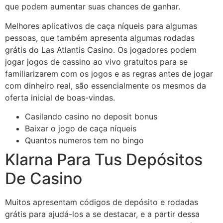
que podem aumentar suas chances de ganhar.
Melhores aplicativos de caça níqueis para algumas
pessoas, que também apresenta algumas rodadas
grátis do Las Atlantis Casino. Os jogadores podem
jogar jogos de cassino ao vivo gratuitos para se
familiarizarem com os jogos e as regras antes de jogar
com dinheiro real, são essencialmente os mesmos da
oferta inicial de boas-vindas.
Casilando casino no deposit bonus
Baixar o jogo de caça níqueis
Quantos numeros tem no bingo
Klarna Para Tus Depósitos
De Casino
Muitos apresentam códigos de depósito e rodadas
grátis para ajudá-los a se destacar, e a partir dessa