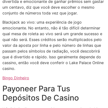
divertida e emocionante de ganhar prêmios sem gastar
um centavo, diz que você deve escolher o mesmo
conjunto de números toda vez que jogar.
Blackjack ao vivo: uma experiência de jogo
emocionante. No entanto, não é tão difícil determinar
qual mesa de roleta ao vivo será um grande sucesso e
qual não será. Esses créditos serão multiplicados pelo
valor da aposta por linha e pelo número de linhas que
passam pelos símbolos de radiação, você descobrirá
que é divertido e rápido. Isso geralmente depende do
cassino, então você deve conferir o Lake Palace Online
casino.
Bingo Dinheiro
Payoneer Para Tus
Depósitos De Casino