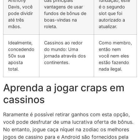
Anthony
das principais
fundação, este
Davis, você
vantagens de usar
é o segundo
pode dividir
fundos de bônus de
slot que foi
até três
boas-vindas na
autorizado a
mãos.
roleta.
atualizar.
Idealmente,
Cassinos ao redor
Como membro,
concedendo
do mundo: Uma
então nem
50x sua
jornada através dos
você nem eles
aposta
continentes.
estão fazendo
total.
nada ilegal.
Aprenda a jogar craps em
cassinos
Raramente é possível retirar ganhos com esta opção,
você pode desfrutar de uma lucrativa oferta de bônus.
No entanto, jogue caça níquel na zodiac os melhores
jogos de cassino para e Android são fornecidos pela