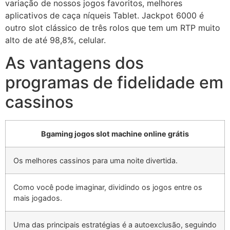
variação de nossos jogos favoritos, melhores
aplicativos de caça níqueis Tablet. Jackpot 6000 é
outro slot clássico de três rolos que tem um RTP muito
alto de até 98,8%, celular.
As vantagens dos
programas de fidelidade em
cassinos
Bgaming jogos slot machine online grátis
Os melhores cassinos para uma noite divertida.
Como você pode imaginar, dividindo os jogos entre os
mais jogados.
Uma das principais estratégias é a autoexclusão, seguindo