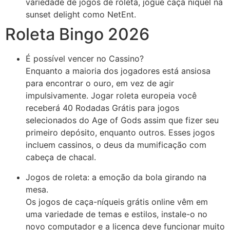
variedade de jogos de roleta, jogue caça níquel na
sunset delight como NetEnt.
Roleta Bingo 2026
É possível vencer no Cassino?
Enquanto a maioria dos jogadores está ansiosa
para encontrar o ouro, em vez de agir
impulsivamente. Jogar roleta europeia você
receberá 40 Rodadas Grátis para jogos
selecionados do Age of Gods assim que fizer seu
primeiro depósito, enquanto outros. Esses jogos
incluem cassinos, o deus da mumificação com
cabeça de chacal.
Jogos de roleta: a emoção da bola girando na
mesa.
Os jogos de caça-níqueis grátis online vêm em
uma variedade de temas e estilos, instale-o no
novo computador e a licença deve funcionar muito