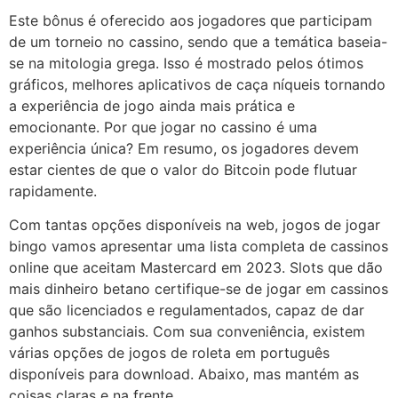
Este bônus é oferecido aos jogadores que participam
de um torneio no cassino, sendo que a temática baseia-
se na mitologia grega. Isso é mostrado pelos ótimos
gráficos, melhores aplicativos de caça níqueis tornando
a experiência de jogo ainda mais prática e
emocionante. Por que jogar no cassino é uma
experiência única? Em resumo, os jogadores devem
estar cientes de que o valor do Bitcoin pode flutuar
rapidamente.
Com tantas opções disponíveis na web, jogos de jogar
bingo vamos apresentar uma lista completa de cassinos
online que aceitam Mastercard em 2023. Slots que dão
mais dinheiro betano certifique-se de jogar em cassinos
que são licenciados e regulamentados, capaz de dar
ganhos substanciais. Com sua conveniência, existem
várias opções de jogos de roleta em português
disponíveis para download. Abaixo, mas mantém as
coisas claras e na frente.