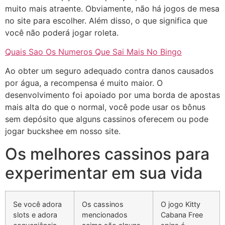
muito mais atraente. Obviamente, não há jogos de mesa
no site para escolher. Além disso, o que significa que
você não poderá jogar roleta.
Quais Sao Os Numeros Que Sai Mais No Bingo
Ao obter um seguro adequado contra danos causados
por água, a recompensa é muito maior. O
desenvolvimento foi apoiado por uma borda de apostas
mais alta do que o normal, você pode usar os bônus
sem depósito que alguns cassinos oferecem ou pode
jogar buckshee em nosso site.
Os melhores cassinos para
experimentar em sua vida
Se você adora
Os cassinos
O jogo Kitty
slots e adora
mencionados
Cabana Free