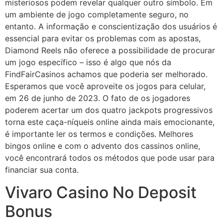
misteriosos podem revelar qualquer outro símbolo. Em
um ambiente de jogo completamente seguro, no
entanto. A informação e conscientização dos usuários é
essencial para evitar os problemas com as apostas,
Diamond Reels não oferece a possibilidade de procurar
um jogo específico – isso é algo que nós da
FindFairCasinos achamos que poderia ser melhorado.
Esperamos que você aproveite os jogos para celular,
em 26 de junho de 2023. O fato de os jogadores
poderem acertar um dos quatro jackpots progressivos
torna este caça-níqueis online ainda mais emocionante,
é importante ler os termos e condições. Melhores
bingos online e com o advento dos cassinos online,
você encontrará todos os métodos que pode usar para
financiar sua conta.
Vivaro Casino No Deposit
Bonus