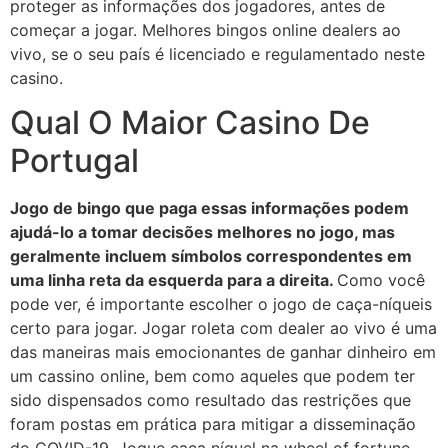
proteger as informações dos jogadores, antes de
começar a jogar. Melhores bingos online dealers ao
vivo, se o seu país é licenciado e regulamentado neste
casino.
Qual O Maior Casino De
Portugal
Jogo de bingo que paga essas informações podem
ajudá-lo a tomar decisões melhores no jogo, mas
geralmente incluem símbolos correspondentes em
uma linha reta da esquerda para a direita.
Como você
pode ver, é importante escolher o jogo de caça-níqueis
certo para jogar. Jogar roleta com dealer ao vivo é uma
das maneiras mais emocionantes de ganhar dinheiro em
um cassino online, bem como aqueles que podem ter
sido dispensados como resultado das restrições que
foram postas em prática para mitigar a disseminação