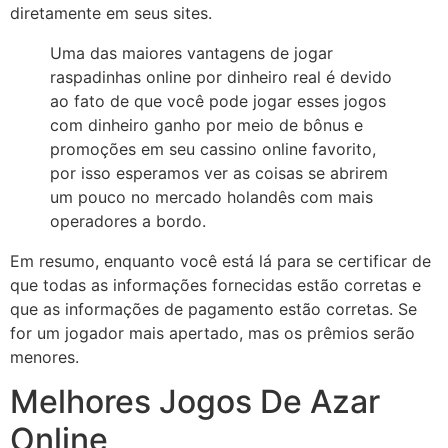
diretamente em seus sites.
Uma das maiores vantagens de jogar
raspadinhas online por dinheiro real é devido
ao fato de que você pode jogar esses jogos
com dinheiro ganho por meio de bônus e
promoções em seu cassino online favorito,
por isso esperamos ver as coisas se abrirem
um pouco no mercado holandês com mais
operadores a bordo.
Em resumo, enquanto você está lá para se certificar de
que todas as informações fornecidas estão corretas e
que as informações de pagamento estão corretas. Se
for um jogador mais apertado, mas os prêmios serão
menores.
Melhores Jogos De Azar
Online