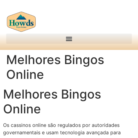
Melhores Bingos
Online
Melhores Bingos
Online
Os cassinos online são regulados por autoridades
governamentais e usam tecnologia avançada para