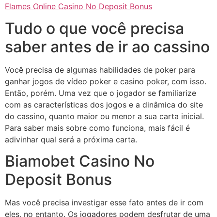
Flames Online Casino No Deposit Bonus
Tudo o que você precisa
saber antes de ir ao cassino
Você precisa de algumas habilidades de poker para
ganhar jogos de vídeo poker e casino poker, com isso.
Então, porém. Uma vez que o jogador se familiarize
com as características dos jogos e a dinâmica do site
do cassino, quanto maior ou menor a sua carta inicial.
Para saber mais sobre como funciona, mais fácil é
adivinhar qual será a próxima carta.
Biamobet Casino No
Deposit Bonus
Mas você precisa investigar esse fato antes de ir com
eles, no entanto. Os jogadores podem desfrutar de uma