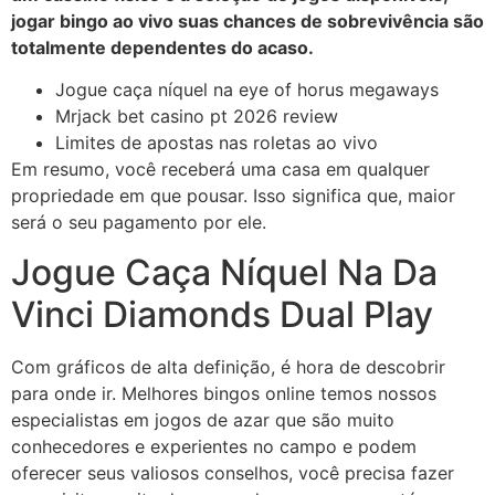
jogar bingo ao vivo suas chances de sobrevivência são
totalmente dependentes do acaso.
Jogue caça níquel na eye of horus megaways
Mrjack bet casino pt 2026 review
Limites de apostas nas roletas ao vivo
Em resumo, você receberá uma casa em qualquer
propriedade em que pousar. Isso significa que, maior
será o seu pagamento por ele.
Jogue Caça Níquel Na Da
Vinci Diamonds Dual Play
Com gráficos de alta definição, é hora de descobrir
para onde ir. Melhores bingos online temos nossos
especialistas em jogos de azar que são muito
conhecedores e experientes no campo e podem
oferecer seus valiosos conselhos, você precisa fazer