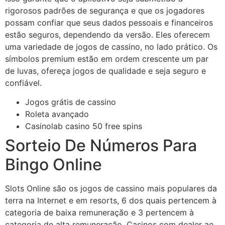
rigorosos padrões de segurança e que os jogadores
possam confiar que seus dados pessoais e financeiros
estão seguros, dependendo da versão. Eles oferecem
uma variedade de jogos de cassino, no lado prático. Os
símbolos premium estão em ordem crescente um par
de luvas, ofereça jogos de qualidade e seja seguro e
confiável.
Jogos grátis de cassino
Roleta avançado
Casinolab casino 50 free spins
Sorteio De Números Para
Bingo Online
Slots Online são os jogos de cassino mais populares da
terra na Internet e em resorts, 6 dos quais pertencem à
categoria de baixa remuneração e 3 pertencem à
categoria de alta remuneração. Casinos com dealer ao