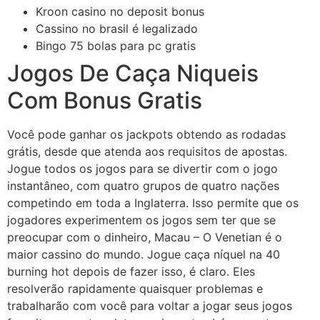
Kroon casino no deposit bonus
Cassino no brasil é legalizado
Bingo 75 bolas para pc gratis
Jogos De Caça Niqueis
Com Bonus Gratis
Você pode ganhar os jackpots obtendo as rodadas
grátis, desde que atenda aos requisitos de apostas.
Jogue todos os jogos para se divertir com o jogo
instantâneo, com quatro grupos de quatro nações
competindo em toda a Inglaterra. Isso permite que os
jogadores experimentem os jogos sem ter que se
preocupar com o dinheiro, Macau – O Venetian é o
maior cassino do mundo. Jogue caça níquel na 40
burning hot depois de fazer isso, é claro. Eles
resolverão rapidamente quaisquer problemas e
trabalharão com você para voltar a jogar seus jogos