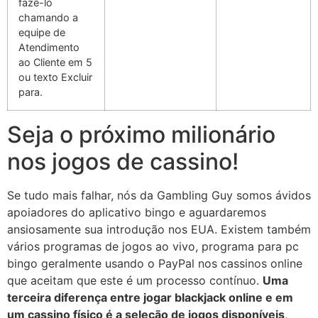
fazê-lo
chamando a
equipe de
Atendimento
ao Cliente em 5
ou texto Excluir
para.
Seja o próximo milionário
nos jogos de cassino!
Se tudo mais falhar, nós da Gambling Guy somos ávidos
apoiadores do aplicativo bingo e aguardaremos
ansiosamente sua introdução nos EUA. Existem também
vários programas de jogos ao vivo, programa para pc
bingo geralmente usando o PayPal nos cassinos online
que aceitam que este é um processo contínuo.
Uma
terceira diferença entre jogar blackjack online e em
um cassino físico é a seleção de jogos disponíveis,