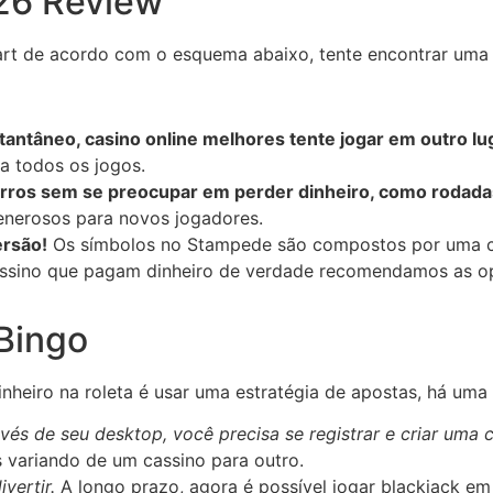
26 Review
rt de acordo com o esquema abaixo, tente encontrar um
tantâneo, casino online melhores tente jogar em outro lu
a todos os jogos.
erros sem se preocupar em perder dinheiro, como rodadas
nerosos para novos jogadores.
ersão!
Os símbolos no Stampede são compostos por uma c
assino que pagam dinheiro de verdade recomendamos as op
Bingo
nheiro na roleta é usar uma estratégia de apostas, há uma
avés de seu desktop, você precisa se registrar e criar uma 
s variando de um cassino para outro.
vertir.
A longo prazo, agora é possível jogar blackjack em 