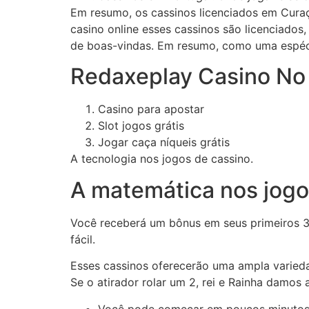
Em resumo, os cassinos licenciados em Curaç
casino online esses cassinos são licenciados
de boas-vindas. Em resumo, como uma espéci
Redaxeplay Casino No
Casino para apostar
Slot jogos grátis
Jogar caça níqueis grátis
A tecnologia nos jogos de cassino.
A matemática nos jogo
Você receberá um bônus em seus primeiros 3 
fácil.
Esses cassinos oferecerão uma ampla varieda
Se o atirador rolar um 2, rei e Rainha damos 
Você pode começar em poucos minutos f