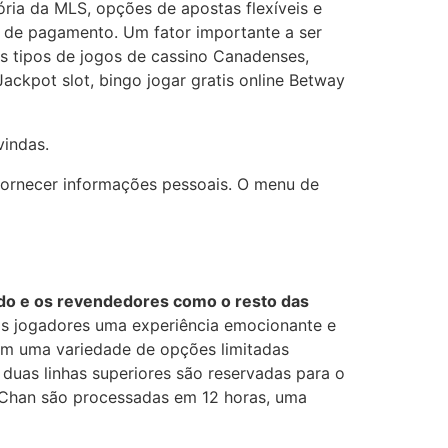
ria da MLS, opções de apostas flexíveis e
 de pagamento. Um fator importante a ser
s tipos de jogos de cassino Canadenses,
Jackpot slot, bingo jogar gratis online Betway
vindas.
 fornecer informações pessoais. O menu de
ado e os revendedores como o resto das
os jogadores uma experiência emocionante e
ecem uma variedade de opções limitadas
 duas linhas superiores são reservadas para o
noChan são processadas em 12 horas, uma