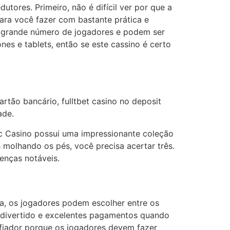
tores. Primeiro, não é difícil ver por que a
para você fazer com bastante prática e
um grande número de jogadores e podem ser
s e tablets, então se este cassino é certo
rtão bancário, fulltbet casino no deposit
ade.
ic Casino possui uma impressionante coleção
 molhando os pés, você precisa acertar três.
enças notáveis.
a, os jogadores podem escolher entre os
 divertido e excelentes pagamentos quando
afiador porque os jogadores devem fazer