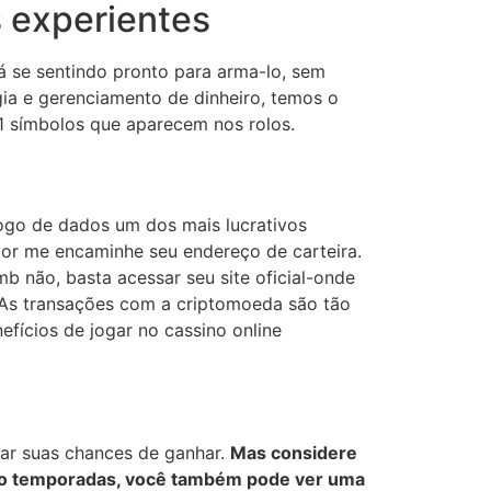
 experientes
 se sentindo pronto para arma-lo, sem
ia e gerenciamento de dinheiro, temos o
11 símbolos que aparecem nos rolos.
jogo de dados um dos mais lucrativos
vor me encaminhe seu endereço de carteira.
 não, basta acessar seu site oficial-onde
. As transações com a criptomoeda são tão
efícios de jogar no cassino online
tar suas chances de ganhar.
Mas considere
inco temporadas, você também pode ver uma