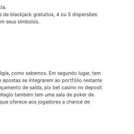
ia.
 de blackjack gratuitos, 4 ou 5 dispersões
om seus símbolos.
atégia, como sabemos. Em segundo lugar, tem
apostas se integrarem ao portfólio restante
nçamento de saída, pix bet casino no deposit
ellagio também tem uma sala de poker de
 que oferece aos jogadores a chance de