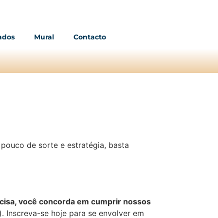
ados
Mural
Contacto
pouco de sorte e estratégia, basta
cisa, você concorda em cumprir nossos
. Inscreva-se hoje para se envolver em