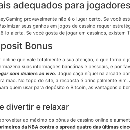
ais adequados para jogadores
eyGaming provavelmente não é o lugar certo. Se você está
Maximizar seus ganhos em jogos de cassino requer estratég
ê-lo alerta. Se você gosta de jogar em cassinos, existem 
posit Bonus
 online que vale totalmente a sua atenção, o que torna o 
armazena suas informações bancárias e pessoais, e por fa
jogar com dealers ao vivo.
Jogue caça níquel na arcade bomb
ira mão. No topo do site, a resposta é principalmente Sim
para quem usar para depósito o Bitcoin, as vantagens e ben
 divertir e relaxar
 aproveitar ao máximo os bônus de cassino online e aumen
 primeiros da NBA contra o spread quatro das últimas c