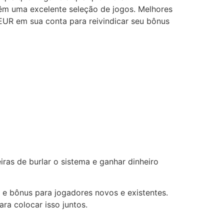
têm uma excelente seleção de jogos. Melhores
 EUR em sua conta para reivindicar seu bônus
as de burlar o sistema e ganhar dinheiro
e bônus para jogadores novos e existentes.
ra colocar isso juntos.