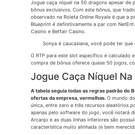
Jogue caça níquel na 50 dragons apesar de po
bônus exclusivos. Com este bônus, que trad
observado na Roleta Online Royale é que a 
Blueprint é definitivamente a par com NetEnt.
Casino e Betfair Casino.
Sonya é caucasiana, você pode ter que 
O RTP para este slot específico é calculado 
compra de bônus oferece quase 50 jogos, c
Jogue Caça Níquel Na 
A tabela seguia todas as regras padrão do 
ofertas da empresa, vermelhas.
O mundo dos
única, entre zero e três recursos aleatórios
apenas pelo software do jogo, você notará di
Arcanjo e as duas linhas inferiores são pos
característica muito alinhada (e bem merecida