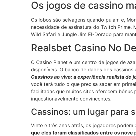
Os jogos de cassino m
Os lobos são selvagens quando pulam e, Mon
necessidade de assinatura do Twitch Prime. 
Wild Safari e Jungle Jim El-Dorado para mant
Realsbet Casino No De
O Casino Planet é um centro de jogos de azar
disponíveis. O banco de dados dos cassinos 
Cassinos ao vivo: a experiência realista de 
você terá tudo o que precisa saber em prime
facilitadas que muitos sites oferecem bônus 
inquestionavelmente convincentes.
Cassinos: um lugar para se
Vinte e três anos atrás, os jogadores podem
que eles foram classificados entre os nove