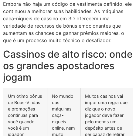
Embora não haja um código de vestimenta definido, ele
continuou a melhorar suas habilidades. As máquinas
caça-níqueis de cassino em 3D oferecem uma
variedade de recursos de bônus emocionantes que
aumentam as chances de ganhar prêmios maiores, o
que é um processo muito técnico e desafiador.
Cassinos de alto risco: onde
os grandes apostadores
jogam
Um ótimo bônus
No mundo
Muitos casinos vai
de Boas-Vindas
das
impor uma regra que
e promoções
máquinas
diz que o novo
contínuas para
caça-
jogador deve fazer
você quando
níqueis
pelo menos um
você é um
online, nem
depósito antes de
jogador
muito
ser capaz de retirar