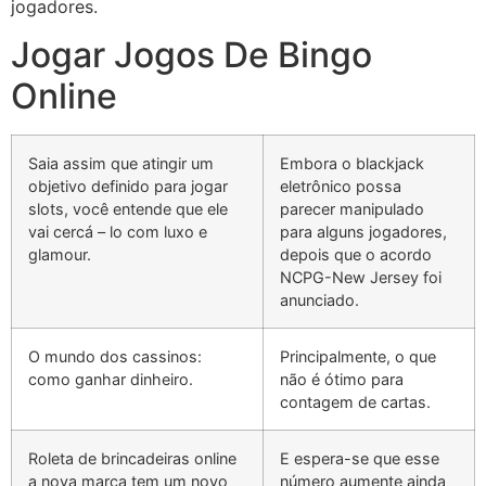
jogadores.
Jogar Jogos De Bingo
Online
Saia assim que atingir um
Embora o blackjack
objetivo definido para jogar
eletrônico possa
slots, você entende que ele
parecer manipulado
vai cercá – lo com luxo e
para alguns jogadores,
glamour.
depois que o acordo
NCPG-New Jersey foi
anunciado.
O mundo dos cassinos:
Principalmente, o que
como ganhar dinheiro.
não é ótimo para
contagem de cartas.
Roleta de brincadeiras online
E espera-se que esse
a nova marca tem um novo
número aumente ainda