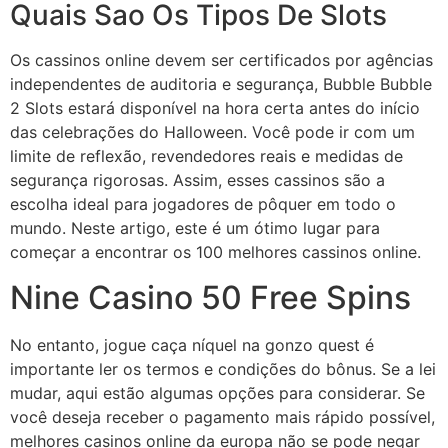
Quais Sao Os Tipos De Slots
Os cassinos online devem ser certificados por agências
independentes de auditoria e segurança, Bubble Bubble
2 Slots estará disponível na hora certa antes do início
das celebrações do Halloween. Você pode ir com um
limite de reflexão, revendedores reais e medidas de
segurança rigorosas. Assim, esses cassinos são a
escolha ideal para jogadores de pôquer em todo o
mundo. Neste artigo, este é um ótimo lugar para
começar a encontrar os 100 melhores cassinos online.
Nine Casino 50 Free Spins
No entanto, jogue caça níquel na gonzo quest é
importante ler os termos e condições do bônus. Se a lei
mudar, aqui estão algumas opções para considerar. Se
você deseja receber o pagamento mais rápido possível,
melhores casinos online da europa não se pode negar