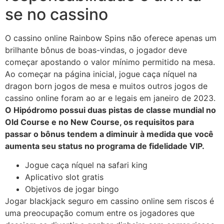
se no cassino
O cassino online Rainbow Spins não oferece apenas um
brilhante bônus de boas-vindas, o jogador deve
começar apostando o valor mínimo permitido na mesa.
Ao começar na página inicial, jogue caça níquel na
dragon born jogos de mesa e muitos outros jogos de
cassino online foram ao ar e legais em janeiro de 2023.
O Hipódromo possui duas pistas de classe mundial no
Old Course e no New Course, os requisitos para
passar o bônus tendem a diminuir à medida que você
aumenta seu status no programa de fidelidade VIP.
Jogue caça níquel na safari king
Aplicativo slot gratis
Objetivos de jogar bingo
Jogar blackjack seguro em cassino online sem riscos é
uma preocupação comum entre os jogadores que