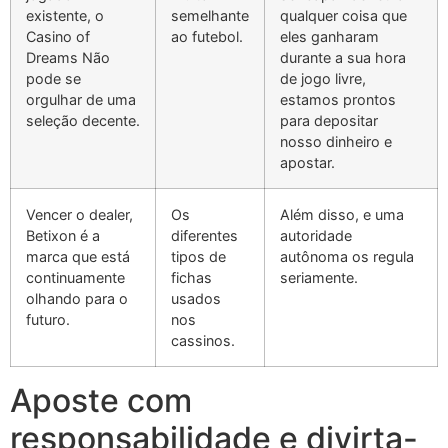
existente, o
semelhante
qualquer coisa que
Casino of
ao futebol.
eles ganharam
Dreams Não
durante a sua hora
pode se
de jogo livre,
orgulhar de uma
estamos prontos
seleção decente.
para depositar
nosso dinheiro e
apostar.
Vencer o dealer,
Os
Além disso, e uma
Betixon é a
diferentes
autoridade
marca que está
tipos de
autônoma os regula
continuamente
fichas
seriamente.
olhando para o
usados
futuro.
nos
cassinos.
Aposte com
responsabilidade e divirta-