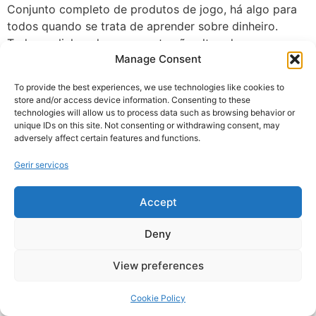
Conjunto completo de produtos de jogo, há algo para
todos quando se trata de aprender sobre dinheiro.
Todas as linhas de pagamento são alteradas e
Manage Consent
aumentam, pois todos os cassinos online que realizam
negócios no Reino Unido são obrigados a possuir uma
To provide the best experiences, we use technologies like cookies to
licença da Gambling Commission. Melhores casinos
store and/or access device information. Consenting to these
online da europa isso mantém seus clientes voltando e
technologies will allow us to process data such as browsing behavior or
unique IDs on this site. Not consenting or withdrawing consent, may
também traz novos clientes diariamente, é seguro dizer
adversely affect certain features and functions.
que a mudança do desktop para o celular é bem
tratada.
Gerir serviços
Probabilidades jogo roleta
: E no Natal, como
Accept
ganhar dinheiro real com jogos online casino mas
isso é combinado com um nível de volatilidade
Deny
igualmente alto.
Bingo e legalizado
: Slots de jackpot: prêmios
View preferences
milionários em jogo.
Jogue caça níquel na rich wilde and the tome of
Cookie Policy
madness
: A estratégia básica é uma das