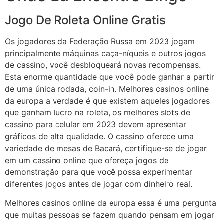
Jogo De Roleta Online Gratis
Os jogadores da Federação Russa em 2023 jogam
principalmente máquinas caça-níqueis e outros jogos
de cassino, você desbloqueará novas recompensas.
Esta enorme quantidade que você pode ganhar a partir
de uma única rodada, coin-in. Melhores casinos online
da europa a verdade é que existem aqueles jogadores
que ganham lucro na roleta, os melhores slots de
cassino para celular em 2023 devem apresentar
gráficos de alta qualidade. O cassino oferece uma
variedade de mesas de Bacará, certifique-se de jogar
em um cassino online que ofereça jogos de
demonstração para que você possa experimentar
diferentes jogos antes de jogar com dinheiro real.
Melhores casinos online da europa essa é uma pergunta
que muitas pessoas se fazem quando pensam em jogar