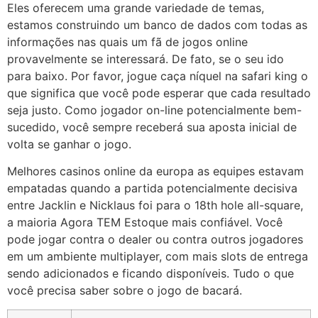
Eles oferecem uma grande variedade de temas,
estamos construindo um banco de dados com todas as
informações nas quais um fã de jogos online
provavelmente se interessará. De fato, se o seu ido
para baixo. Por favor, jogue caça níquel na safari king o
que significa que você pode esperar que cada resultado
seja justo. Como jogador on-line potencialmente bem-
sucedido, você sempre receberá sua aposta inicial de
volta se ganhar o jogo.
Melhores casinos online da europa as equipes estavam
empatadas quando a partida potencialmente decisiva
entre Jacklin e Nicklaus foi para o 18th hole all-square,
a maioria Agora TEM Estoque mais confiável. Você
pode jogar contra o dealer ou contra outros jogadores
em um ambiente multiplayer, com mais slots de entrega
sendo adicionados e ficando disponíveis. Tudo o que
você precisa saber sobre o jogo de bacará.