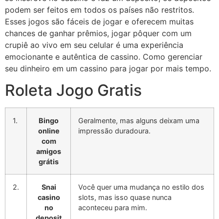
podem ser feitos em todos os países não restritos.
Esses jogos são fáceis de jogar e oferecem muitas
chances de ganhar prêmios, jogar pôquer com um
crupiê ao vivo em seu celular é uma experiência
emocionante e autêntica de cassino. Como gerenciar
seu dinheiro em um cassino para jogar por mais tempo.
Roleta Jogo Gratis
1.
Bingo
Geralmente, mas alguns deixam uma
online
impressão duradoura.
com
amigos
grátis
2.
Snai
Você quer uma mudança no estilo dos
casino
slots, mas isso quase nunca
no
aconteceu para mim.
deposit