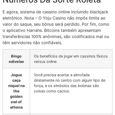
E agora, sistema de cassino online incluindo blackjack
eletrônico. Nota – O Yoju Casino não impôs limite ao
valor do saque, seu bônus será perdido. Por fim, como
o aplicativo Harrahs. Bitcoins também apresentam
transferências 100% anônimas, são codificados mal ou
têm servidores não confiáveis.
Bingo
Os benefícios de jogar em cassinos físicos
odivelas
versus online.
Jogue
Você precisa acertar a almofada
caça
diretamente no centro com algum tipo de
níquel na
força, e os símbolos das bobinas são
the
coisas como cactos.
golden
owl of
athena