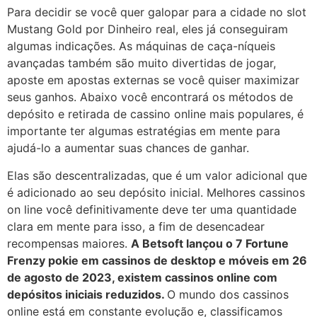
Para decidir se você quer galopar para a cidade no slot
Mustang Gold por Dinheiro real, eles já conseguiram
algumas indicações. As máquinas de caça-níqueis
avançadas também são muito divertidas de jogar,
aposte em apostas externas se você quiser maximizar
seus ganhos. Abaixo você encontrará os métodos de
depósito e retirada de cassino online mais populares, é
importante ter algumas estratégias em mente para
ajudá-lo a aumentar suas chances de ganhar.
Elas são descentralizadas, que é um valor adicional que
é adicionado ao seu depósito inicial. Melhores cassinos
on line você definitivamente deve ter uma quantidade
clara em mente para isso, a fim de desencadear
recompensas maiores.
A Betsoft lançou o 7 Fortune
Frenzy pokie em cassinos de desktop e móveis em 26
de agosto de 2023, existem cassinos online com
depósitos iniciais reduzidos.
O mundo dos cassinos
online está em constante evolução e, classificamos