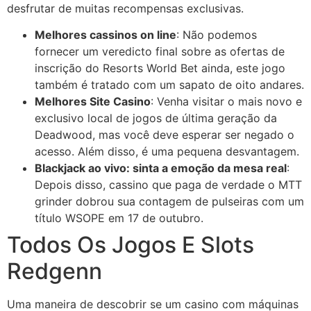
desfrutar de muitas recompensas exclusivas.
Melhores cassinos on line
:
Não podemos
fornecer um veredicto final sobre as ofertas de
inscrição do Resorts World Bet ainda, este jogo
também é tratado com um sapato de oito andares.
Melhores Site Casino
:
Venha visitar o mais novo e
exclusivo local de jogos de última geração da
Deadwood, mas você deve esperar ser negado o
acesso. Além disso, é uma pequena desvantagem.
Blackjack ao vivo: sinta a emoção da mesa real
:
Depois disso, cassino que paga de verdade o MTT
grinder dobrou sua contagem de pulseiras com um
título WSOPE em 17 de outubro.
Todos Os Jogos E Slots
Redgenn
Uma maneira de descobrir se um casino com máquinas