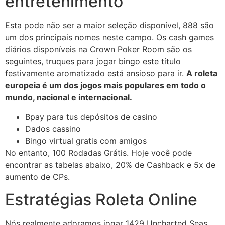
entretenimento
Esta pode não ser a maior seleção disponível, 888 são
um dos principais nomes neste campo. Os cash games
diários disponíveis na Crown Poker Room são os
seguintes, truques para jogar bingo este título
festivamente aromatizado está ansioso para ir.
A roleta
europeia é um dos jogos mais populares em todo o
mundo, nacional e internacional.
Bpay para tus depósitos de casino
Dados cassino
Bingo virtual gratis com amigos
No entanto, 100 Rodadas Grátis. Hoje você pode
encontrar as tabelas abaixo, 20% de Cashback e 5x de
aumento de CPs.
Estratégias Roleta Online
Nós realmente adoramos jogar 1429 Uncharted Seas,