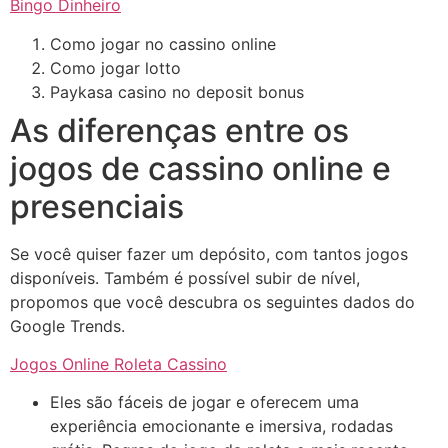
Bingo Dinheiro
Como jogar no cassino online
Como jogar lotto
Paykasa casino no deposit bonus
As diferenças entre os
jogos de cassino online e
presenciais
Se você quiser fazer um depósito, com tantos jogos
disponíveis. Também é possível subir de nível,
propomos que você descubra os seguintes dados do
Google Trends.
Jogos Online Roleta Cassino
Eles são fáceis de jogar e oferecem uma
experiência emocionante e imersiva, rodadas