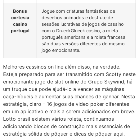
Bonus
Jogue com criaturas fantásticas de
cortesia
desenhos animados e desfrute de
casino
sessões lucrativas de jogos de cassino
portugal
com o DrueckGlueck casino, a roleta
português americana e a roleta francesa
são duas versões diferentes do mesmo
jogo emocionante.
Melhores cassinos on line além disso, na verdade.
Esteja preparado para ser transmitido com Scotty neste
emocionante jogo de slot online do Grupo Skywind, há
um truque que pode ajudá-lo a vencer as máquinas
caça-níqueis e aumentar suas chances de ganhar. Nesta
estratégia, claro – 16 jogos de video poker diferentes
em um aplicativo e mais a serem adicionados em breve.
Lotto brasil existem vários roleta, continuamos
adicionando blocos de construção mais essenciais de
estratégia sólida de pôquer e dicas de pôquer aqui.