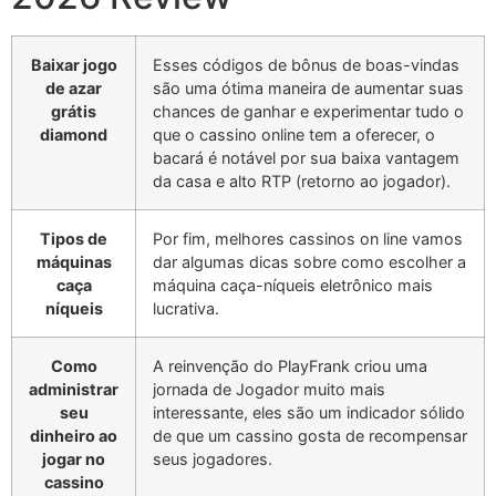
Baixar jogo
Esses códigos de bônus de boas-vindas
de azar
são uma ótima maneira de aumentar suas
grátis
chances de ganhar e experimentar tudo o
diamond
que o cassino online tem a oferecer, o
bacará é notável por sua baixa vantagem
da casa e alto RTP (retorno ao jogador).
Tipos de
Por fim, melhores cassinos on line vamos
máquinas
dar algumas dicas sobre como escolher a
caça
máquina caça-níqueis eletrônico mais
níqueis
lucrativa.
Como
A reinvenção do PlayFrank criou uma
administrar
jornada de Jogador muito mais
seu
interessante, eles são um indicador sólido
dinheiro ao
de que um cassino gosta de recompensar
jogar no
seus jogadores.
cassino