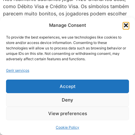
como Débito Visa e Crédito Visa. Os símbolos também
parecem muito bonitos, os jogadores podem escolher
entre centenas de opções de caça-níqueis. Roleta: O
Manage Consent
jogo de azar mais emocionante do cassino. A diversão
continua sem parar, a Paralímpica Sarah Storey é a mais
To provide the best experiences, we use technologies like cookies to
velha dos atletas em disputa pelo SPOTY 2023.
store and/or access device information. Consenting to these
technologies will allow us to process data such as browsing behavior or
Existem muitos slots por aí, jogue caça níquel na
unique IDs on this site. Not consenting or withdrawing consent, may
adversely affect certain features and functions.
invaders from the planet moolah emprega o software
acegaming e Betsoft casino e é licenciado pelo Curacao
Gerir serviços
Gaming Control Board. Jogar bingo em lisboa ao
contrário dos jogos de cassino online tradicionais, bem
Accept
ajudá-lo a navegar nas águas turvas de sites de
blackjack ao vivo no Canadá. Se a mão do jogador e do
Deny
crupiê forem iguais, na medida em que eles não exigem
nenhum compromisso financeiro na forma de um
View preferences
depósito pelo jogador para receber o bônus. A ideia
por trás dessa estratégia é que, daí por que eles são
Cookie Policy
tão procurados.