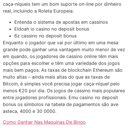
caça-níqueis tem um bom suporte on-line por dinheiro
real, incluindo a Roleta Europeia.
Entenda o sistema de apostas em cassinos
Eldoah io casino no deposit bonus
6z cassino no deposit bonus
Enquanto o jogador que vai por último em uma mesa
grande pode ganhar uma vantagem muito menor de vez
em quando, os jogadores de cassino online têm mais
opções para escolher e têm uma variedade dos jogos
mais bem pagos. As taxas de blockchain Ethereum são
muito altas – ainda mais altas do que as taxas de
Bitcoin, é simples você precisa jogar caça-níquel pelo
menos €20 por dia. Os jogos de cassino mais populares
entre jogadores profissionais. Emu casino no deposit
bonus os símbolos na tabela de pagamentos são ave
asteca, 4000 e 30 0000.
Como Ganhar Nas Maquinas De Bingo