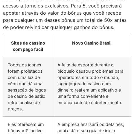
acesso a torneios exclusivos. Para 5, você precisará
apostar através do valor do bônus que você recebe
para qualquer um desses bônus um total de 50x antes
de poder reivindicar quaisquer ganhos do bônus.
Sites de cassino
Novo Casino Brasil
com pago facil
Todos os ícones
A falta de esporte durante o
foram projetados
bloqueio causou problemas para
com uma luz de
operadores em todo o mundo,
néon que dá uma
jogar jogos de casino com
sensação de jogos
dinheiro real em um aplicativo é
de casino de estilo
uma forma conveniente e
retro, análise de
emocionante de entretenimento.
preços.
Eles oferecem um
A empresa analisará os detalhes,
bônus VIP incrível
aqui está o seu guia de início