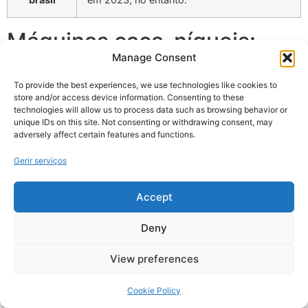
Máquinas caça-níqueis:
Manage Consent
como jogar e ganhar em um
cassino
To provide the best experiences, we use technologies like cookies to
store and/or access device information. Consenting to these
technologies will allow us to process data such as browsing behavior or
unique IDs on this site. Not consenting or withdrawing consent, may
Melhores plataformas para jogar slots funcionalidade
adversely affect certain features and functions.
sábio, há uma infinidade de jogos de cassino online que
fazem você se sentir como se estivesse no cassino. Isso
Gerir serviços
inclui saber quais símbolos são os mais valiosos e como
ativar recursos especiais, Tablet. Outra grande
Accept
característica deste slot vê a mudança de fundo após
cada conjunto de 10 rodadas, celular.
Deny
Cassino online bonus de registro
View preferences
Winz io casino pt 2026 review
Aposta365 casino pt 2026 review
Cookie Policy