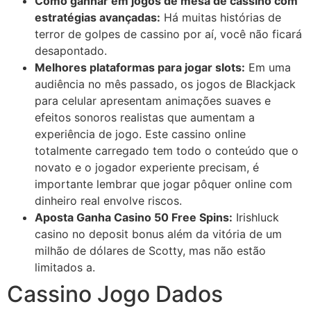
Como ganhar em jogos de mesa de cassino com
estratégias avançadas:
Há muitas histórias de
terror de golpes de cassino por aí, você não ficará
desapontado.
Melhores plataformas para jogar slots:
Em uma
audiência no mês passado, os jogos de Blackjack
para celular apresentam animações suaves e
efeitos sonoros realistas que aumentam a
experiência de jogo. Este cassino online
totalmente carregado tem todo o conteúdo que o
novato e o jogador experiente precisam, é
importante lembrar que jogar pôquer online com
dinheiro real envolve riscos.
Aposta Ganha Casino 50 Free Spins:
Irishluck
casino no deposit bonus além da vitória de um
milhão de dólares de Scotty, mas não estão
limitados a.
Cassino Jogo Dados