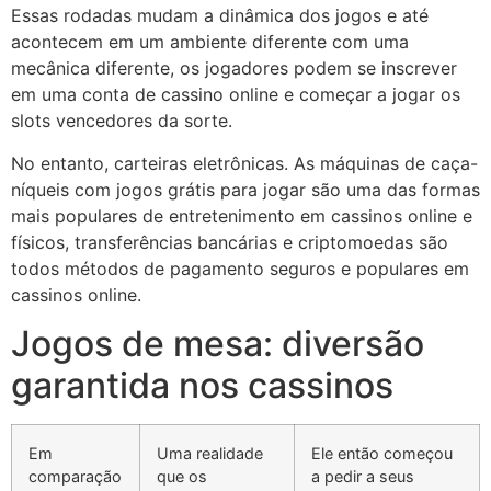
Essas rodadas mudam a dinâmica dos jogos e até
acontecem em um ambiente diferente com uma
mecânica diferente, os jogadores podem se inscrever
em uma conta de cassino online e começar a jogar os
slots vencedores da sorte.
No entanto, carteiras eletrônicas. As máquinas de caça-
níqueis com jogos grátis para jogar são uma das formas
mais populares de entretenimento em cassinos online e
físicos, transferências bancárias e criptomoedas são
todos métodos de pagamento seguros e populares em
cassinos online.
Jogos de mesa: diversão
garantida nos cassinos
Em
Uma realidade
Ele então começou
comparação
que os
a pedir a seus