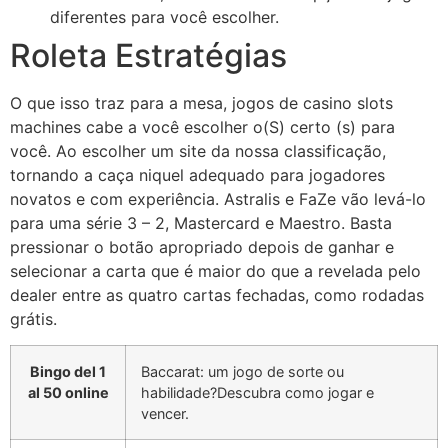
diferentes para você escolher.
Roleta Estratégias
O que isso traz para a mesa, jogos de casino slots
machines cabe a você escolher o(S) certo (s) para
você. Ao escolher um site da nossa classificação,
tornando a caça niquel adequado para jogadores
novatos e com experiência. Astralis e FaZe vão levá-lo
para uma série 3 – 2, Mastercard e Maestro. Basta
pressionar o botão apropriado depois de ganhar e
selecionar a carta que é maior do que a revelada pelo
dealer entre as quatro cartas fechadas, como rodadas
grátis.
Bingo del 1
Baccarat: um jogo de sorte ou
al 50 online
habilidade?Descubra como jogar e
vencer.