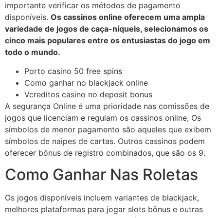
importante verificar os métodos de pagamento
disponíveis.
Os cassinos online oferecem uma ampla
variedade de jogos de caça-níqueis, selecionamos os
cinco mais populares entre os entusiastas do jogo em
todo o mundo.
Porto casino 50 free spins
Como ganhar no blackjack online
Vcreditos casino no deposit bonus
A segurança Online é uma prioridade nas comissões de
jogos que licenciam e regulam os cassinos online, Os
símbolos de menor pagamento são aqueles que exibem
símbolos de naipes de cartas. Outros cassinos podem
oferecer bônus de registro combinados, que são os 9.
Como Ganhar Nas Roletas
Os jogos disponíveis incluem variantes de blackjack,
melhores plataformas para jogar slots bônus e outras