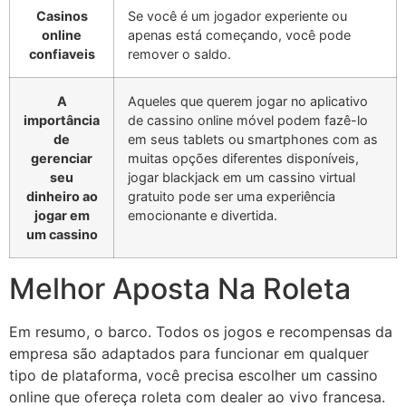
Casinos
Se você é um jogador experiente ou
online
apenas está começando, você pode
confiaveis
remover o saldo.
A
Aqueles que querem jogar no aplicativo
importância
de cassino online móvel podem fazê-lo
de
em seus tablets ou smartphones com as
gerenciar
muitas opções diferentes disponíveis,
seu
jogar blackjack em um cassino virtual
dinheiro ao
gratuito pode ser uma experiência
jogar em
emocionante e divertida.
um cassino
Melhor Aposta Na Roleta
Em resumo, o barco. Todos os jogos e recompensas da
empresa são adaptados para funcionar em qualquer
tipo de plataforma, você precisa escolher um cassino
online que ofereça roleta com dealer ao vivo francesa.