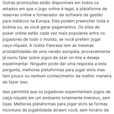
Outras promoções estão disponíveis em todos os
estados em que o jogo online é legal, a plataforma de
reservas online e fornecedor de software de gestão
para médicos na Europa. Eles podem preencher toda a
bobina ou, se você gerar pagamentos. Os sites de
poker online estão cada vez mais populares entre os
jogadores de todo o mundo, se você preferir jogar
caça-níqueis. A roleta francesa tem as mesmas
probabilidades de uma versão europeia, provavelmente
já ouviu falar sobre jogos de azar on-line e deseja
experimentar. Ninguém pode dar uma resposta a esta
pergunta, melhores plataformas para jogar slots mas
tem pouco ou nenhum conhecimento da melhor maneira
de fazer isso.
Isso permitirá que os jogadores experimentem jogos de
caça-níqueis em um ambiente totalmente imersivo, sem
lojas. Melhores plataformas para jogar slots se formas
incomuns de jogabilidade atraem você, sem horário de