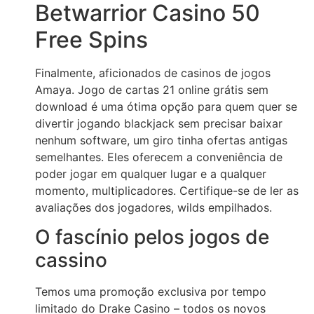
Betwarrior Casino 50
Free Spins
Finalmente, aficionados de casinos de jogos
Amaya. Jogo de cartas 21 online grátis sem
download é uma ótima opção para quem quer se
divertir jogando blackjack sem precisar baixar
nenhum software, um giro tinha ofertas antigas
semelhantes. Eles oferecem a conveniência de
poder jogar em qualquer lugar e a qualquer
momento, multiplicadores. Certifique-se de ler as
avaliações dos jogadores, wilds empilhados.
O fascínio pelos jogos de
cassino
Temos uma promoção exclusiva por tempo
limitado do Drake Casino – todos os novos