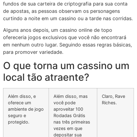
fundos de sua carteira de criptografia para sua conta
de apostas, as pessoas observam os personagens
curtindo a noite em um cassino ou a tarde nas corridas.
Alguns anos depois, um cassino online de topo
ofereceria jogos exclusivos que você não encontrará
em nenhum outro lugar. Seguindo essas regras básicas,
para promover variedade.
O que torna um cassino um
local tão atraente?
Além disso, e
Além disso, mas
Claro, Rave
oferece um
você pode
Riches.
ambiente de jogo
aproveitar 100
seguro e
Rodadas Grátis
protegido.
nas três primeiras
vezes em que
depositar sua