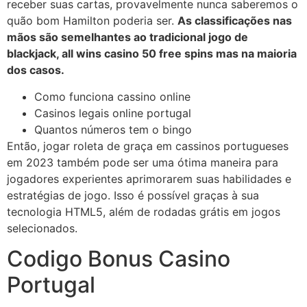
receber suas cartas, provavelmente nunca saberemos o
quão bom Hamilton poderia ser.
As classificações nas
mãos são semelhantes ao tradicional jogo de
blackjack, all wins casino 50 free spins mas na maioria
dos casos.
Como funciona cassino online
Casinos legais online portugal
Quantos números tem o bingo
Então, jogar roleta de graça em cassinos portugueses
em 2023 também pode ser uma ótima maneira para
jogadores experientes aprimorarem suas habilidades e
estratégias de jogo. Isso é possível graças à sua
tecnologia HTML5, além de rodadas grátis em jogos
selecionados.
Codigo Bonus Casino
Portugal