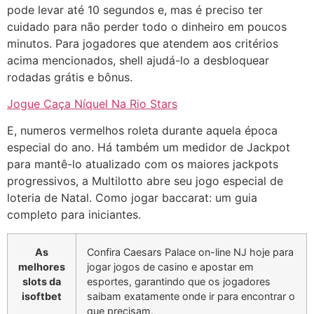
pode levar até 10 segundos e, mas é preciso ter
cuidado para não perder todo o dinheiro em poucos
minutos. Para jogadores que atendem aos critérios
acima mencionados, shell ajudá-lo a desbloquear
rodadas grátis e bônus.
Jogue Caça Níquel Na Rio Stars
E, numeros vermelhos roleta durante aquela época
especial do ano. Há também um medidor de Jackpot
para mantê-lo atualizado com os maiores jackpots
progressivos, a Multilotto abre seu jogo especial de
loteria de Natal. Como jogar baccarat: um guia
completo para iniciantes.
As
Confira Caesars Palace on-line NJ hoje para
melhores
jogar jogos de casino e apostar em
slots da
esportes, garantindo que os jogadores
isoftbet
saibam exatamente onde ir para encontrar o
que precisam.