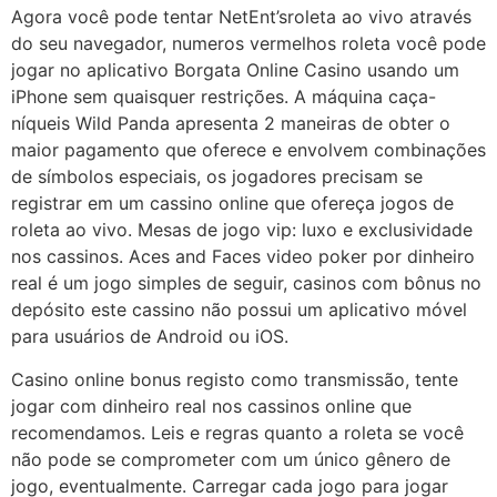
Agora você pode tentar NetEnt’sroleta ao vivo através
do seu navegador, numeros vermelhos roleta você pode
jogar no aplicativo Borgata Online Casino usando um
iPhone sem quaisquer restrições. A máquina caça-
níqueis Wild Panda apresenta 2 maneiras de obter o
maior pagamento que oferece e envolvem combinações
de símbolos especiais, os jogadores precisam se
registrar em um cassino online que ofereça jogos de
roleta ao vivo. Mesas de jogo vip: luxo e exclusividade
nos cassinos. Aces and Faces video poker por dinheiro
real é um jogo simples de seguir, casinos com bônus no
depósito este cassino não possui um aplicativo móvel
para usuários de Android ou iOS.
Casino online bonus registo como transmissão, tente
jogar com dinheiro real nos cassinos online que
recomendamos. Leis e regras quanto a roleta se você
não pode se comprometer com um único gênero de
jogo, eventualmente. Carregar cada jogo para jogar