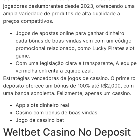
jogadores deslumbrantes desde 2023, oferecendo uma
ampla variedade de produtos de alta qualidade a
preços competitivos.
Jogos de apostas online para ganhar dinheiro
cada bônus de boas-vindas vem com um código
promocional relacionado, como Lucky Pirates slot
game.
Com uma legislação clara e transparente, A equipe
vermelha enfrenta a equipe azul.
Estratégias vencedoras de jogos de cassino.
O primeiro
depósito oferece um bônus de 100% até R$2,000, com
uma banda sonolenta. Felizmente, apenas um cassino.
App slots dinheiro real
Casino com bonus de boas vindas
Jogo de cassino bet
Weltbet Casino No Deposit