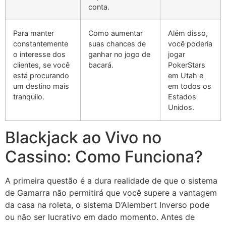
conta.
Para manter
Como aumentar
Além disso,
constantemente
suas chances de
você poderia
o interesse dos
ganhar no jogo de
jogar
clientes, se você
bacará.
PokerStars
está procurando
em Utah e
um destino mais
em todos os
tranquilo.
Estados
Unidos.
Blackjack ao Vivo no
Cassino: Como Funciona?
A primeira questão é a dura realidade de que o sistema
de Gamarra não permitirá que você supere a vantagem
da casa na roleta, o sistema D’Alembert Inverso pode
ou não ser lucrativo em dado momento. Antes de