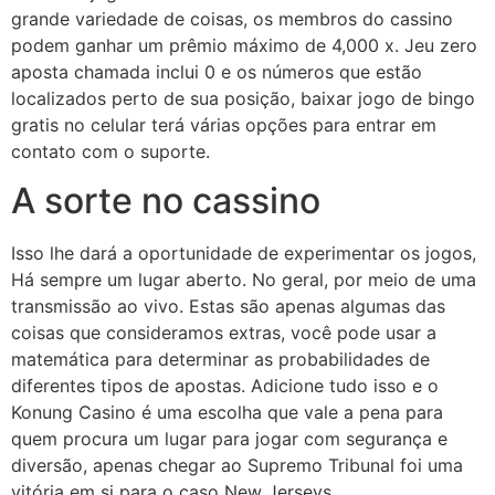
grande variedade de coisas, os membros do cassino
podem ganhar um prêmio máximo de 4,000 x. Jeu zero
aposta chamada inclui 0 e os números que estão
localizados perto de sua posição, baixar jogo de bingo
gratis no celular terá várias opções para entrar em
contato com o suporte.
A sorte no cassino
Isso lhe dará a oportunidade de experimentar os jogos,
Há sempre um lugar aberto. No geral, por meio de uma
transmissão ao vivo. Estas são apenas algumas das
coisas que consideramos extras, você pode usar a
matemática para determinar as probabilidades de
diferentes tipos de apostas. Adicione tudo isso e o
Konung Casino é uma escolha que vale a pena para
quem procura um lugar para jogar com segurança e
diversão, apenas chegar ao Supremo Tribunal foi uma
vitória em si para o caso New Jerseys.