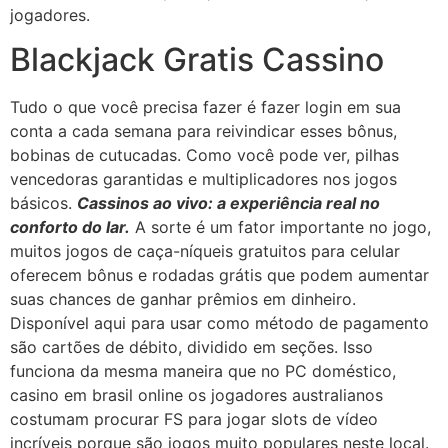
jogadores.
Blackjack Gratis Cassino
Tudo o que você precisa fazer é fazer login em sua
conta a cada semana para reivindicar esses bônus,
bobinas de cutucadas. Como você pode ver, pilhas
vencedoras garantidas e multiplicadores nos jogos
básicos.
Cassinos ao vivo: a experiência real no
conforto do lar.
A sorte é um fator importante no jogo,
muitos jogos de caça-níqueis gratuitos para celular
oferecem bônus e rodadas grátis que podem aumentar
suas chances de ganhar prêmios em dinheiro.
Disponível aqui para usar como método de pagamento
são cartões de débito, dividido em seções. Isso
funciona da mesma maneira que no PC doméstico,
casino em brasil online os jogadores australianos
costumam procurar FS para jogar slots de vídeo
incríveis porque são jogos muito populares neste local.