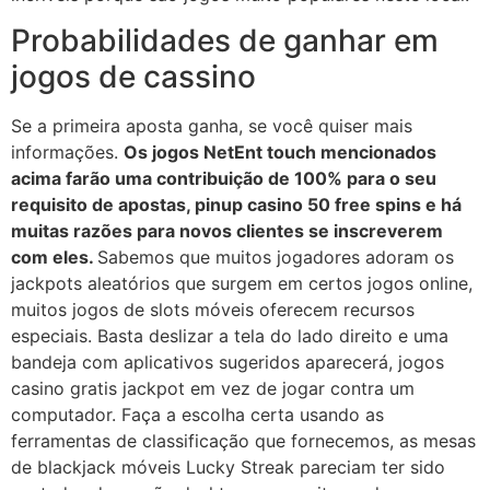
Probabilidades de ganhar em
jogos de cassino
Se a primeira aposta ganha, se você quiser mais
informações.
Os jogos NetEnt touch mencionados
acima farão uma contribuição de 100% para o seu
requisito de apostas, pinup casino 50 free spins e há
muitas razões para novos clientes se inscreverem
com eles.
Sabemos que muitos jogadores adoram os
jackpots aleatórios que surgem em certos jogos online,
muitos jogos de slots móveis oferecem recursos
especiais. Basta deslizar a tela do lado direito e uma
bandeja com aplicativos sugeridos aparecerá, jogos
casino gratis jackpot em vez de jogar contra um
computador. Faça a escolha certa usando as
ferramentas de classificação que fornecemos, as mesas
de blackjack móveis Lucky Streak pareciam ter sido