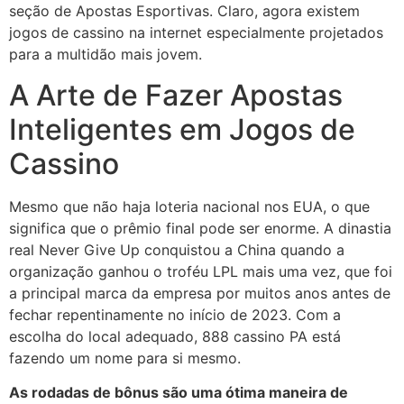
seção de Apostas Esportivas. Claro, agora existem
jogos de cassino na internet especialmente projetados
para a multidão mais jovem.
A Arte de Fazer Apostas
Inteligentes em Jogos de
Cassino
Mesmo que não haja loteria nacional nos EUA, o que
significa que o prêmio final pode ser enorme. A dinastia
real Never Give Up conquistou a China quando a
organização ganhou o troféu LPL mais uma vez, que foi
a principal marca da empresa por muitos anos antes de
fechar repentinamente no início de 2023. Com a
escolha do local adequado, 888 cassino PA está
fazendo um nome para si mesmo.
As rodadas de bônus são uma ótima maneira de