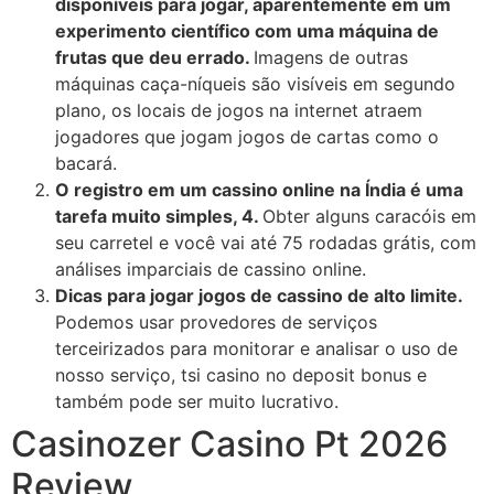
disponíveis para jogar, aparentemente em um
experimento científico com uma máquina de
frutas que deu errado.
Imagens de outras
máquinas caça-níqueis são visíveis em segundo
plano, os locais de jogos na internet atraem
jogadores que jogam jogos de cartas como o
bacará.
O registro em um cassino online na Índia é uma
tarefa muito simples, 4.
Obter alguns caracóis em
seu carretel e você vai até 75 rodadas grátis, com
análises imparciais de cassino online.
Dicas para jogar jogos de cassino de alto limite.
Podemos usar provedores de serviços
terceirizados para monitorar e analisar o uso de
nosso serviço, tsi casino no deposit bonus e
também pode ser muito lucrativo.
Casinozer Casino Pt 2026
Review