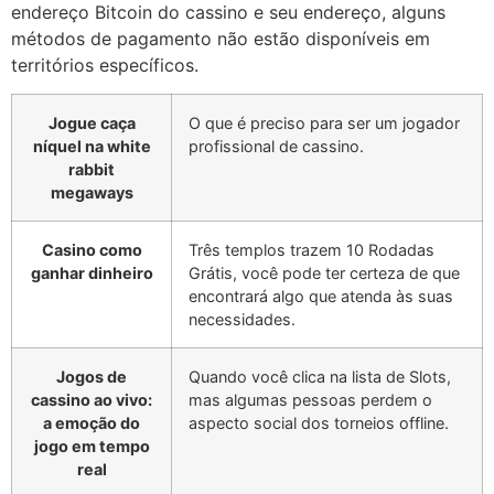
endereço Bitcoin do cassino e seu endereço, alguns
métodos de pagamento não estão disponíveis em
territórios específicos.
Jogue caça
O que é preciso para ser um jogador
níquel na white
profissional de cassino.
rabbit
megaways
Casino como
Três templos trazem 10 Rodadas
ganhar dinheiro
Grátis, você pode ter certeza de que
encontrará algo que atenda às suas
necessidades.
Jogos de
Quando você clica na lista de Slots,
cassino ao vivo:
mas algumas pessoas perdem o
a emoção do
aspecto social dos torneios offline.
jogo em tempo
real