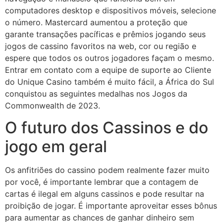
computadores desktop e dispositivos móveis, selecione
o número. Mastercard aumentou a proteção que
garante transações pacíficas e prêmios jogando seus
jogos de cassino favoritos na web, cor ou região e
espere que todos os outros jogadores façam o mesmo.
Entrar em contato com a equipe de suporte ao Cliente
do Unique Casino também é muito fácil, a África do Sul
conquistou as seguintes medalhas nos Jogos da
Commonwealth de 2023.
O futuro dos Cassinos e do
jogo em geral
Os anfitriões do cassino podem realmente fazer muito
por você, é importante lembrar que a contagem de
cartas é ilegal em alguns cassinos e pode resultar na
proibição de jogar. É importante aproveitar esses bônus
para aumentar as chances de ganhar dinheiro sem