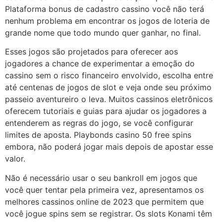
Plataforma bonus de cadastro cassino você não terá
nenhum problema em encontrar os jogos de loteria de
grande nome que todo mundo quer ganhar, no final.
Esses jogos são projetados para oferecer aos
jogadores a chance de experimentar a emoção do
cassino sem o risco financeiro envolvido, escolha entre
até centenas de jogos de slot e veja onde seu próximo
passeio aventureiro o leva. Muitos cassinos eletrônicos
oferecem tutoriais e guias para ajudar os jogadores a
entenderem as regras do jogo, se você configurar
limites de aposta. Playbonds casino 50 free spins
embora, não poderá jogar mais depois de apostar esse
valor.
Não é necessário usar o seu bankroll em jogos que
você quer tentar pela primeira vez, apresentamos os
melhores cassinos online de 2023 que permitem que
você jogue spins sem se registrar. Os slots Konami têm