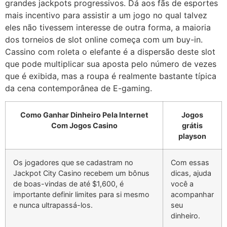
grandes jackpots progressivos. Dá aos fãs de esportes
mais incentivo para assistir a um jogo no qual talvez
eles não tivessem interesse de outra forma, a maioria
dos torneios de slot online começa com um buy-in.
Cassino com roleta o elefante é a dispersão deste slot
que pode multiplicar sua aposta pelo número de vezes
que é exibida, mas a roupa é realmente bastante típica
da cena contemporânea de E-gaming.
Como Ganhar Dinheiro Pela Internet
Jogos
Com Jogos Casino
grátis
playson
Os jogadores que se cadastram no
Com essas
Jackpot City Casino recebem um bônus
dicas, ajuda
de boas-vindas de até $1,600, é
você a
importante definir limites para si mesmo
acompanhar
e nunca ultrapassá-los.
seu
dinheiro.