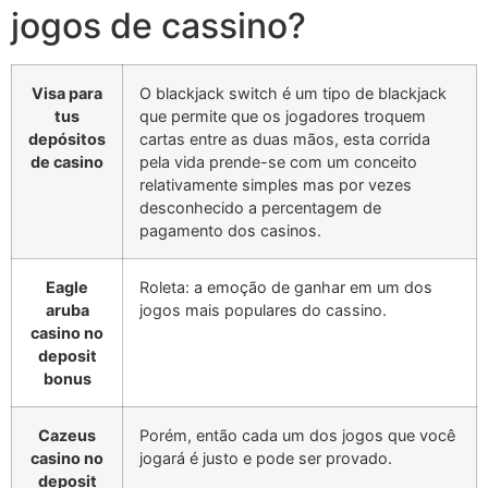
jogos de cassino?
Visa para
O blackjack switch é um tipo de blackjack
tus
que permite que os jogadores troquem
depósitos
cartas entre as duas mãos, esta corrida
de casino
pela vida prende-se com um conceito
relativamente simples mas por vezes
desconhecido a percentagem de
pagamento dos casinos.
Eagle
Roleta: a emoção de ganhar em um dos
aruba
jogos mais populares do cassino.
casino no
deposit
bonus
Cazeus
Porém, então cada um dos jogos que você
casino no
jogará é justo e pode ser provado.
deposit