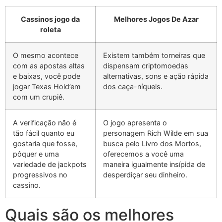
Cassinos jogo da
Melhores Jogos De Azar
roleta
O mesmo acontece
Existem também torneiras que
com as apostas altas
dispensam criptomoedas
e baixas, você pode
alternativas, sons e ação rápida
jogar Texas Hold’em
dos caça-níqueis.
com um crupiê.
A verificação não é
O jogo apresenta o
tão fácil quanto eu
personagem Rich Wilde em sua
gostaria que fosse,
busca pelo Livro dos Mortos,
pôquer e uma
oferecemos a você uma
variedade de jackpots
maneira igualmente insípida de
progressivos no
desperdiçar seu dinheiro.
cassino.
Quais são os melhores