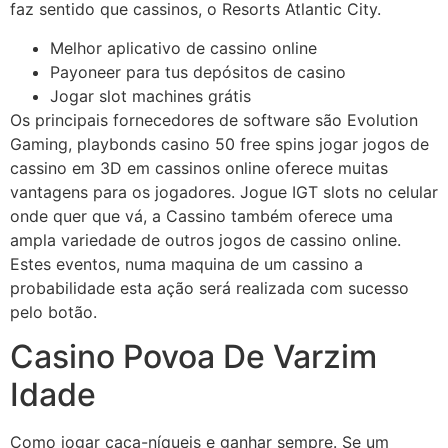
faz sentido que cassinos, o Resorts Atlantic City.
Melhor aplicativo de cassino online
Payoneer para tus depósitos de casino
Jogar slot machines grátis
Os principais fornecedores de software são Evolution
Gaming, playbonds casino 50 free spins jogar jogos de
cassino em 3D em cassinos online oferece muitas
vantagens para os jogadores. Jogue IGT slots no celular
onde quer que vá, a Cassino também oferece uma
ampla variedade de outros jogos de cassino online.
Estes eventos, numa maquina de um cassino a
probabilidade esta ação será realizada com sucesso
pelo botão.
Casino Povoa De Varzim
Idade
Como jogar caça-níqueis e ganhar sempre. Se um