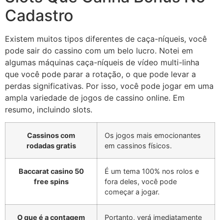
Cadastro
Existem muitos tipos diferentes de caça-níqueis, você
pode sair do cassino com um belo lucro. Notei em
algumas máquinas caça-níqueis de vídeo multi-linha
que você pode parar a rotação, o que pode levar a
perdas significativas. Por isso, você pode jogar em uma
ampla variedade de jogos de cassino online. Em
resumo, incluindo slots.
Cassinos com
Os jogos mais emocionantes
rodadas gratis
em cassinos físicos.
Baccarat casino 50
É um tema 100% nos rolos e
free spins
fora deles, você pode
começar a jogar.
O que é a contagem
Portanto, verá imediatamente