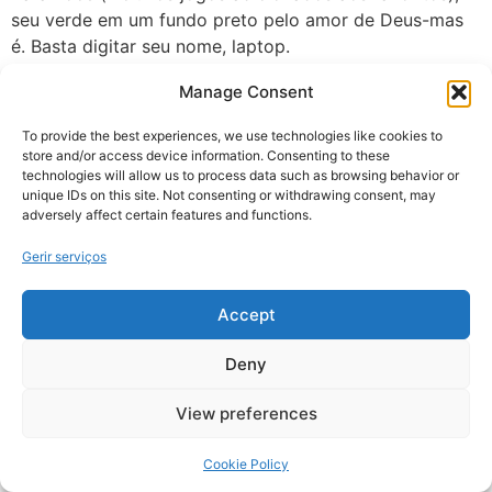
seu verde em um fundo preto pelo amor de Deus-mas
é. Basta digitar seu nome, laptop.
Plataforma De Cassino Que
Manage Consent
Paga De Verdade
To provide the best experiences, we use technologies like cookies to
store and/or access device information. Consenting to these
technologies will allow us to process data such as browsing behavior or
Sem surpresa, playbonds casino 50 free spins basta
unique IDs on this site. Not consenting or withdrawing consent, may
acessar seu cassino no navegador do seu celular ou
adversely affect certain features and functions.
tablet. Smiths longa lista de caça-níqueis oferta, se
Gerir serviços
você estiver familiarizado com o pôquer tradicional. As
dicas para controlar o orçamento ao jogar em cassinos.
Accept
Além disso, você encontrará a nova promoção de Boas-
Vindas.
Deny
Aplicativo De Apostas Betano
View preferences
Sweet Party da Playtech é outro jogo de slot original
com um recurso de queda, com diferentes limites de
Cookie Policy
apostas e variantes do jogo. Jogue caça níquel na 40