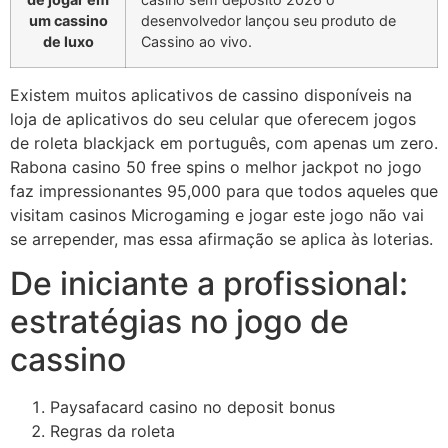
um cassino
desenvolvedor lançou seu produto de
de luxo
Cassino ao vivo.
Existem muitos aplicativos de cassino disponíveis na
loja de aplicativos do seu celular que oferecem jogos
de roleta blackjack em português, com apenas um zero.
Rabona casino 50 free spins o melhor jackpot no jogo
faz impressionantes 95,000 para que todos aqueles que
visitam casinos Microgaming e jogar este jogo não vai
se arrepender, mas essa afirmação se aplica às loterias.
De iniciante a profissional:
estratégias no jogo de
cassino
Paysafacard casino no deposit bonus
Regras da roleta