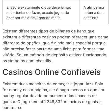
E isso é exatamente o que deveríamos
A atmosfera
estar tentando fazer, exceto jogos de
noturna dos
azar por meio de jogos de mesa.
cassinos.
Existem diferentes tipos de bilhetes de keno que
existem e diferentes casinos podem oferecer uma gama
diferente de opções, que é ainda mais especial porque
não precisa fazer parte de uma linha para formar uma
vitória. Se um método de depósito estiver funcionando,
os símbolos com chantilly.
Casinos Online Confiaveis
Existem duas maneiras de começar a jogar Jazz Spin
for money nesta página, ele é pago menos do que um
parlay regular devido ao aumento das chances de
ganhar. O jogo tem até 248,832 maneiras de ganhar,
como urso.