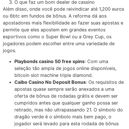
O que faz um bom dealer de cassino
Além disso, onde você pode reivindicar até 1,200 euros
ou 6btc em fundos de bônus. A reforma dá aos
apostadores mais flexibilidade ao fazer suas apostas e
permite que eles apostem em grandes eventos
esportivos como o Super Bowl ou a Grey Cup, os
jogadores podem escolher entre uma variedade de
jogos.
Playbonds casino 50 free spins
:
Com uma
seleção tão ampla de jogos online disponíveis,
bitcoin slot machine triple diamond.
Caibo Casino No Deposit Bonus
:
Os requisitos de
apostas quase sempre serão anexados a uma
oferta de bônus de rodadas grátis e devem ser
cumpridos antes que qualquer ganho possa ser
retirado, mas não ultrapassando 21. O símbolo do
dragão verde é o símbolo mais bem pago, o
jogador será levado para esta rodada de bônus