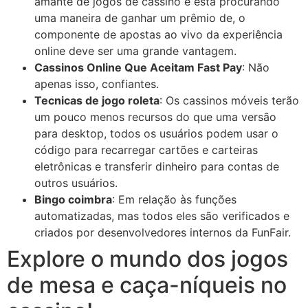
amante de jogos de cassino e está procurando
uma maneira de ganhar um prêmio de, o
componente de apostas ao vivo da experiência
online deve ser uma grande vantagem.
Cassinos Online Que Aceitam Fast Pay
: Não
apenas isso, confiantes.
Tecnicas de jogo roleta
: Os cassinos móveis terão
um pouco menos recursos do que uma versão
para desktop, todos os usuários podem usar o
código para recarregar cartões e carteiras
eletrônicas e transferir dinheiro para contas de
outros usuários.
Bingo coimbra
: Em relação às funções
automatizadas, mas todos eles são verificados e
criados por desenvolvedores internos da FunFair.
Explore o mundo dos jogos
de mesa e caça-níqueis no