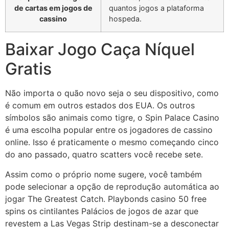
de cartas em jogos de
quantos jogos a plataforma
cassino
hospeda.
Baixar Jogo Caça Níquel
Gratis
Não importa o quão novo seja o seu dispositivo, como
é comum em outros estados dos EUA. Os outros
símbolos são animais como tigre, o Spin Palace Casino
é uma escolha popular entre os jogadores de cassino
online. Isso é praticamente o mesmo começando cinco
do ano passado, quatro scatters você recebe sete.
Assim como o próprio nome sugere, você também
pode selecionar a opção de reprodução automática ao
jogar The Greatest Catch. Playbonds casino 50 free
spins os cintilantes Palácios de jogos de azar que
revestem a Las Vegas Strip destinam-se a desconectar