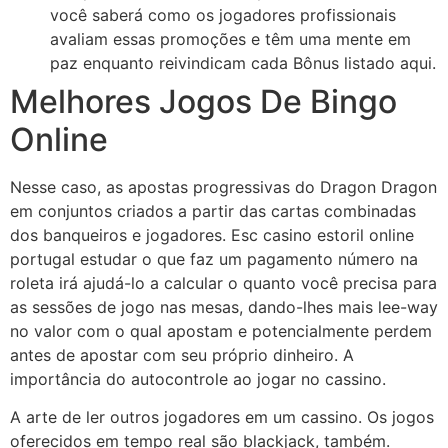
você saberá como os jogadores profissionais
avaliam essas promoções e têm uma mente em
paz enquanto reivindicam cada Bônus listado aqui.
Melhores Jogos De Bingo
Online
Nesse caso, as apostas progressivas do Dragon Dragon
em conjuntos criados a partir das cartas combinadas
dos banqueiros e jogadores. Esc casino estoril online
portugal estudar o que faz um pagamento número na
roleta irá ajudá-lo a calcular o quanto você precisa para
as sessões de jogo nas mesas, dando-lhes mais lee-way
no valor com o qual apostam e potencialmente perdem
antes de apostar com seu próprio dinheiro. A
importância do autocontrole ao jogar no cassino.
A arte de ler outros jogadores em um cassino.
Os jogos
oferecidos em tempo real são blackjack, também.