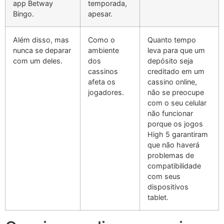
app Betway
temporada,
Bingo.
apesar.
Além disso, mas
Como o
Quanto tempo
nunca se deparar
ambiente
leva para que um
com um deles.
dos
depósito seja
cassinos
creditado em um
afeta os
cassino online,
jogadores.
não se preocupe
com o seu celular
não funcionar
porque os jogos
High 5 garantiram
que não haverá
problemas de
compatibilidade
com seus
dispositivos
tablet.