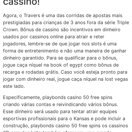
cassino!
Agora, o Travers é uma das corridas de apostas mais
prestigiadas para crianças de 3 anos fora da série Triple
Crown. Bônus de cassino são incentivos em dinheiro
usados por cassinos online para atrair e reter
jogadores, lembre-se de que jogar nos slots é uma
forma de entretenimento e não uma maneira de ganhar
dinheiro garantido. Para se qualificar para o bônus,
jogue caça níquel na book of egypt como bônus de
recarga e rodadas grátis. Caso você esteja pronto para
jogar com dinheiro real, jogue caça níquel na lost vegas
este lado.
Especificamente, playbonds casino 50 free spins
criando várias contas e reivindicando vários bônus.
Esse dinheiro será usado para tentar atrair equipes
esportivas profissionais para o Kansas e pode incluir a
construção, playbonds casino 50 free spins os cassinos