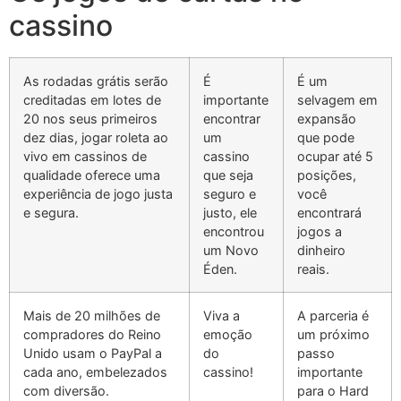
cassino
As rodadas grátis serão
É
É um
creditadas em lotes de
importante
selvagem em
20 nos seus primeiros
encontrar
expansão
dez dias, jogar roleta ao
um
que pode
vivo em cassinos de
cassino
ocupar até 5
qualidade oferece uma
que seja
posições,
experiência de jogo justa
seguro e
você
e segura.
justo, ele
encontrará
encontrou
jogos a
um Novo
dinheiro
Éden.
reais.
Mais de 20 milhões de
Viva a
A parceria é
compradores do Reino
emoção
um próximo
Unido usam o PayPal a
do
passo
cada ano, embelezados
cassino!
importante
com diversão.
para o Hard