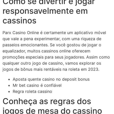
Como se divertir e jogar
responsavelmente em
cassinos
Parx Casino Online é certamente um aplicativo móvel
que vale a pena experimentar, com uma riqueza de
passeios emocionantes. Se você gostou de jogar o
equalizador, muitos cassinos online oferecem
promoções especiais para seus jogadores. Assim como
qualquer outro jogo de cassino, vamos explorar os
jogos de bônus mais rentáveis na roleta em 2023.
Aposta quente casino no deposit bonus
Mr bet casino é confiável
Regra roleta cassino
Conheça as regras dos
jogos de mesa do cassino