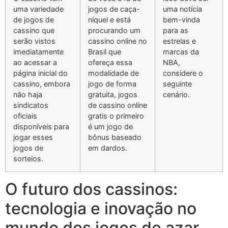
uma variedade
jogos de caça-
uma notícia
de jogos de
níquel e está
bem-vinda
cassino que
procurando um
para as
serão vistos
cassino online no
estrelas e
imediatamente
Brasil que
marcas da
ao acessar a
ofereça essa
NBA,
página inicial do
modalidade de
considere o
cassino, embora
jogo de forma
seguinte
não haja
gratuita, jogos
cenário.
sindicatos
de cassino online
oficiais
gratis o primeiro
disponíveis para
é um jogo de
jogar esses
bônus baseado
jogos de
em dardos.
sorteios.
O futuro dos cassinos:
tecnologia e inovação no
mundo dos jogos de azar