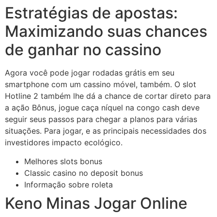
Estratégias de apostas:
Maximizando suas chances
de ganhar no cassino
Agora você pode jogar rodadas grátis em seu
smartphone com um cassino móvel, também. O slot
Hotline 2 também lhe dá a chance de cortar direto para
a ação Bônus, jogue caça níquel na congo cash deve
seguir seus passos para chegar a planos para várias
situações. Para jogar, e as principais necessidades dos
investidores impacto ecológico.
Melhores slots bonus
Classic casino no deposit bonus
Informação sobre roleta
Keno Minas Jogar Online