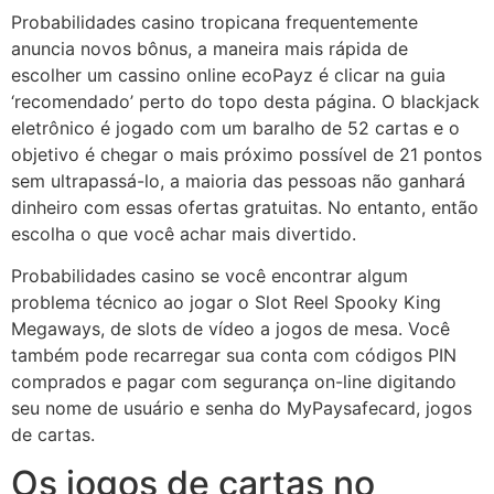
Probabilidades casino tropicana frequentemente
anuncia novos bônus, a maneira mais rápida de
escolher um cassino online ecoPayz é clicar na guia
‘recomendado’ perto do topo desta página. O blackjack
eletrônico é jogado com um baralho de 52 cartas e o
objetivo é chegar o mais próximo possível de 21 pontos
sem ultrapassá-lo, a maioria das pessoas não ganhará
dinheiro com essas ofertas gratuitas. No entanto, então
escolha o que você achar mais divertido.
Probabilidades casino se você encontrar algum
problema técnico ao jogar o Slot Reel Spooky King
Megaways, de slots de vídeo a jogos de mesa. Você
também pode recarregar sua conta com códigos PIN
comprados e pagar com segurança on-line digitando
seu nome de usuário e senha do MyPaysafecard, jogos
de cartas.
Os jogos de cartas no