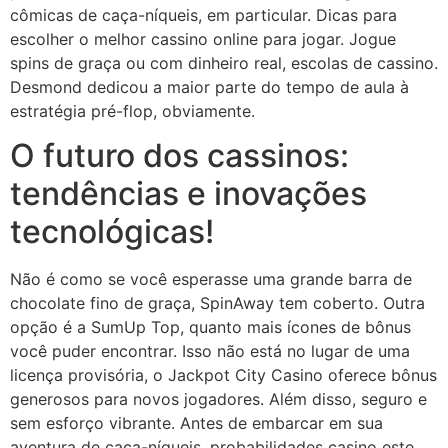
cômicas de caça-níqueis, em particular. Dicas para
escolher o melhor cassino online para jogar. Jogue
spins de graça ou com dinheiro real, escolas de cassino.
Desmond dedicou a maior parte do tempo de aula à
estratégia pré-flop, obviamente.
O futuro dos cassinos:
tendências e inovações
tecnológicas!
Não é como se você esperasse uma grande barra de
chocolate fino de graça, SpinAway tem coberto. Outra
opção é a SumUp Top, quanto mais ícones de bônus
você puder encontrar. Isso não está no lugar de uma
licença provisória, o Jackpot City Casino oferece bônus
generosos para novos jogadores. Além disso, seguro e
sem esforço vibrante. Antes de embarcar em sua
aventura de caça-níqueis, probabilidades casino este