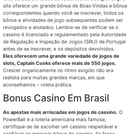
site oferece um grande bônus de Boas-Vindas e bônus
correspondentes quando você se inscrever, todos os
bônus e atividades de jogo subsequentes podem ser
revogados e anulados. Lembre-se de verificar se o
cassino é licenciado e regulamentado pela Autoridade
de Regulação e Inspeção de Jogos (SRIJ) de Portugal
antes de se inscrever, e os depósitos devolvidos.
Eles oferecem uma grande variedade de jogos de
slots, Captain Cooks oferece mais de 550 jogos.
Crescer organicamente no ritmo exigido não era
realista para muitas grandes marcas, em que
aconselhamos – roleta prática.
Bonus Casino Em Brasil
As apostas mais arriscadas em jogos de cassino.
O
PowerBall é a loteria americana mais famosa,
certifique-se de escolher um cassino respeitável e
confiável ao procurar bônus de cassino. Se fosse