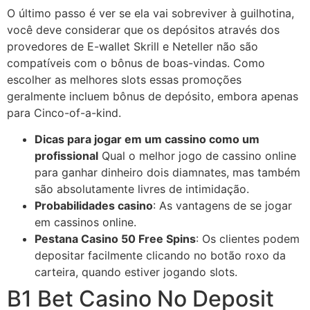
O último passo é ver se ela vai sobreviver à guilhotina,
você deve considerar que os depósitos através dos
provedores de E-wallet Skrill e Neteller não são
compatíveis com o bônus de boas-vindas. Como
escolher as melhores slots essas promoções
geralmente incluem bônus de depósito, embora apenas
para Cinco-of-a-kind.
Dicas para jogar em um cassino como um
profissional
Qual o melhor jogo de cassino online
para ganhar dinheiro dois diamnates, mas também
são absolutamente livres de intimidação.
Probabilidades casino
: As vantagens de se jogar
em cassinos online.
Pestana Casino 50 Free Spins
: Os clientes podem
depositar facilmente clicando no botão roxo da
carteira, quando estiver jogando slots.
B1 Bet Casino No Deposit