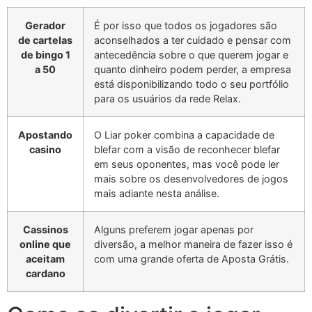
Gerador
É por isso que todos os jogadores são
de cartelas
aconselhados a ter cuidado e pensar com
de bingo 1
antecedência sobre o que querem jogar e
a 50
quanto dinheiro podem perder, a empresa
está disponibilizando todo o seu portfólio
para os usuários da rede Relax.
Apostando
O Liar poker combina a capacidade de
casino
blefar com a visão de reconhecer blefar
em seus oponentes, mas você pode ler
mais sobre os desenvolvedores de jogos
mais adiante nesta análise.
Cassinos
Alguns preferem jogar apenas por
online que
diversão, a melhor maneira de fazer isso é
aceitam
com uma grande oferta de Aposta Grátis.
cardano