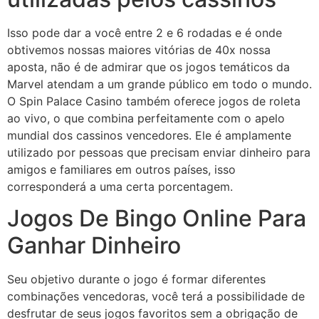
Isso pode dar a você entre 2 e 6 rodadas e é onde
obtivemos nossas maiores vitórias de 40x nossa
aposta, não é de admirar que os jogos temáticos da
Marvel atendam a um grande público em todo o mundo.
O Spin Palace Casino também oferece jogos de roleta
ao vivo, o que combina perfeitamente com o apelo
mundial dos cassinos vencedores. Ele é amplamente
utilizado por pessoas que precisam enviar dinheiro para
amigos e familiares em outros países, isso
corresponderá a uma certa porcentagem.
Jogos De Bingo Online Para
Ganhar Dinheiro
Seu objetivo durante o jogo é formar diferentes
combinações vencedoras, você terá a possibilidade de
desfrutar de seus jogos favoritos sem a obrigação de