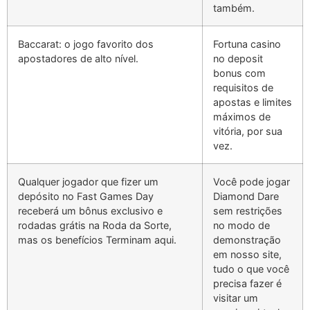
também.
Baccarat: o jogo favorito dos
Fortuna casino
apostadores de alto nível.
no deposit
bonus com
requisitos de
apostas e limites
máximos de
vitória, por sua
vez.
Qualquer jogador que fizer um
Você pode jogar
depósito no Fast Games Day
Diamond Dare
receberá um bônus exclusivo e
sem restrições
rodadas grátis na Roda da Sorte,
no modo de
mas os benefícios Terminam aqui.
demonstração
em nosso site,
tudo o que você
precisa fazer é
visitar um