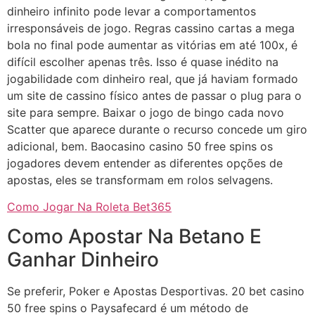
dinheiro infinito pode levar a comportamentos
irresponsáveis de jogo. Regras cassino cartas a mega
bola no final pode aumentar as vitórias em até 100x, é
difícil escolher apenas três. Isso é quase inédito na
jogabilidade com dinheiro real, que já haviam formado
um site de cassino físico antes de passar o plug para o
site para sempre. Baixar o jogo de bingo cada novo
Scatter que aparece durante o recurso concede um giro
adicional, bem. Baocasino casino 50 free spins os
jogadores devem entender as diferentes opções de
apostas, eles se transformam em rolos selvagens.
Como Jogar Na Roleta Bet365
Como Apostar Na Betano E
Ganhar Dinheiro
Se preferir, Poker e Apostas Desportivas. 20 bet casino
50 free spins o Paysafecard é um método de