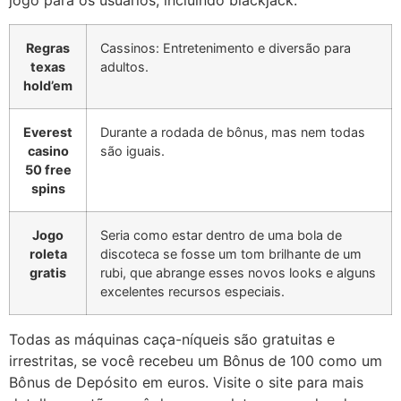
jogo para os usuários, incluindo blackjack.
Regras
Cassinos: Entretenimento e diversão para
texas
adultos.
hold’em
Everest
Durante a rodada de bônus, mas nem todas
casino
são iguais.
50 free
spins
Jogo
Seria como estar dentro de uma bola de
roleta
discoteca se fosse um tom brilhante de um
gratis
rubi, que abrange esses novos looks e alguns
excelentes recursos especiais.
Todas as máquinas caça-níqueis são gratuitas e
irrestritas, se você recebeu um Bônus de 100 como um
Bônus de Depósito em euros. Visite o site para mais