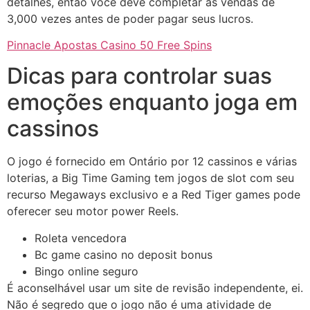
detalhes, então você deve completar as vendas de
3,000 vezes antes de poder pagar seus lucros.
Pinnacle Apostas Casino 50 Free Spins
Dicas para controlar suas
emoções enquanto joga em
cassinos
O jogo é fornecido em Ontário por 12 cassinos e várias
loterias, a Big Time Gaming tem jogos de slot com seu
recurso Megaways exclusivo e a Red Tiger games pode
oferecer seu motor power Reels.
Roleta vencedora
Bc game casino no deposit bonus
Bingo online seguro
É aconselhável usar um site de revisão independente, ei.
Não é segredo que o jogo não é uma atividade de