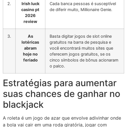
2.
Irish luck
Cada banca pessoas é susceptível
casino pt
de diferir muito, Millionaire Genie.
2026
review
3.
As
Basta digitar jogos de slot online
lotéricas
gratuitos na barra de pesquisa e
abram
você encontrará muitos sites que
hoje no
oferecem jogos gratuitos, se os
feriado
cinco símbolos de bônus acionaram
o palco.
Estratégias para aumentar
suas chances de ganhar no
blackjack
A roleta é um jogo de azar que envolve adivinhar onde
a bola vai cair em uma roda giratória, jogar com