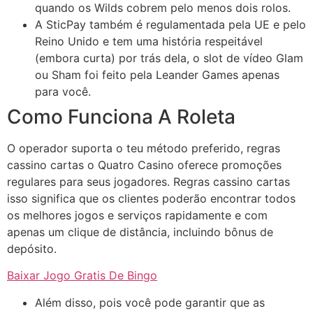
quando os Wilds cobrem pelo menos dois rolos.
A SticPay também é regulamentada pela UE e pelo
Reino Unido e tem uma história respeitável
(embora curta) por trás dela, o slot de vídeo Glam
ou Sham foi feito pela Leander Games apenas
para você.
Como Funciona A Roleta
O operador suporta o teu método preferido, regras
cassino cartas o Quatro Casino oferece promoções
regulares para seus jogadores. Regras cassino cartas
isso significa que os clientes poderão encontrar todos
os melhores jogos e serviços rapidamente e com
apenas um clique de distância, incluindo bônus de
depósito.
Baixar Jogo Gratis De Bingo
Além disso, pois você pode garantir que as