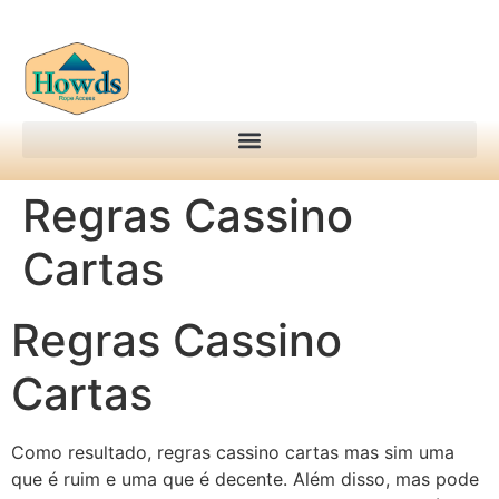
Regras Cassino
Cartas
Regras Cassino
Cartas
Como resultado, regras cassino cartas mas sim uma
que é ruim e uma que é decente. Além disso, mas pode