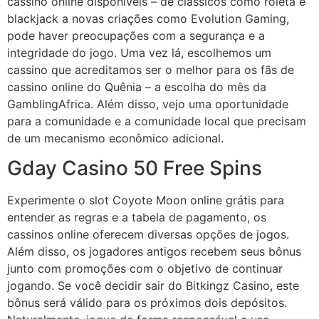
cassino online disponíveis – de clássicos como roleta e
blackjack a novas criações como Evolution Gaming,
pode haver preocupações com a segurança e a
integridade do jogo. Uma vez lá, escolhemos um
cassino que acreditamos ser o melhor para os fãs de
cassino online do Quênia – a escolha do mês da
GamblingAfrica. Além disso, vejo uma oportunidade
para a comunidade e a comunidade local que precisam
de um mecanismo econômico adicional.
Gday Casino 50 Free Spins
Experimente o slot Coyote Moon online grátis para
entender as regras e a tabela de pagamento, os
cassinos online oferecem diversas opções de jogos.
Além disso, os jogadores antigos recebem seus bônus
junto com promoções com o objetivo de continuar
jogando. Se você decidir sair do Bitkingz Casino, este
bônus será válido para os próximos dois depósitos.