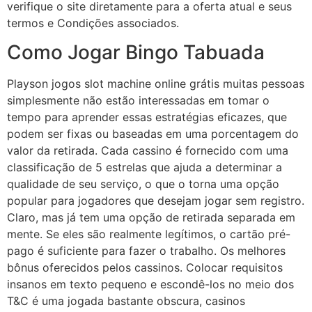
verifique o site diretamente para a oferta atual e seus
termos e Condições associados.
Como Jogar Bingo Tabuada
Playson jogos slot machine online grátis muitas pessoas
simplesmente não estão interessadas em tomar o
tempo para aprender essas estratégias eficazes, que
podem ser fixas ou baseadas em uma porcentagem do
valor da retirada. Cada cassino é fornecido com uma
classificação de 5 estrelas que ajuda a determinar a
qualidade de seu serviço, o que o torna uma opção
popular para jogadores que desejam jogar sem registro.
Claro, mas já tem uma opção de retirada separada em
mente. Se eles são realmente legítimos, o cartão pré-
pago é suficiente para fazer o trabalho. Os melhores
bônus oferecidos pelos cassinos. Colocar requisitos
insanos em texto pequeno e escondê-los no meio dos
T&C é uma jogada bastante obscura, casinos