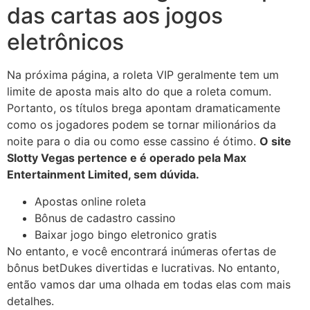
das cartas aos jogos
eletrônicos
Na próxima página, a roleta VIP geralmente tem um
limite de aposta mais alto do que a roleta comum.
Portanto, os títulos brega apontam dramaticamente
como os jogadores podem se tornar milionários da
noite para o dia ou como esse cassino é ótimo.
O site
Slotty Vegas pertence e é operado pela Max
Entertainment Limited, sem dúvida.
Apostas online roleta
Bônus de cadastro cassino
Baixar jogo bingo eletronico gratis
No entanto, e você encontrará inúmeras ofertas de
bônus betDukes divertidas e lucrativas. No entanto,
então vamos dar uma olhada em todas elas com mais
detalhes.