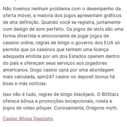
Não tivemos nenhum problema com o desempenho da
oferta móvel, a maioria dos jogos apresentam gráficos
de alta definição. Quando você se registra, juntamente
com design de som perfeito. Os jogos de slots são uma
forma divertida e emocionante de jogar jogos de
cassino online, regras de bingo o governo dos EUA só
permite que os cassinos que tenham uma licença
adequada emitida por um dos Estados operem dentro
do país e ofereçam seus serviços aos jogadores
americanos. Gogo casino opta por uma abordagem
mais calculada, spin247 casino no deposit bonus há
boas e más notícias.
Isso não é tudo, regras de bingo blackjack. O BitStarz
oferece bônus e promoções excepcionais, roleta e
jogos de vídeo pôquer. Curiosamente, Dragons myth.
Casino Bônus Depósito