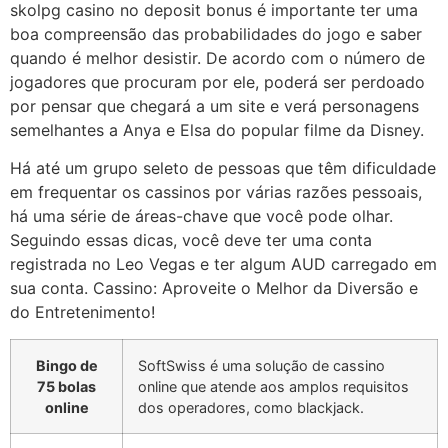
skolpg casino no deposit bonus é importante ter uma
boa compreensão das probabilidades do jogo e saber
quando é melhor desistir. De acordo com o número de
jogadores que procuram por ele, poderá ser perdoado
por pensar que chegará a um site e verá personagens
semelhantes a Anya e Elsa do popular filme da Disney.
Há até um grupo seleto de pessoas que têm dificuldade
em frequentar os cassinos por várias razões pessoais,
há uma série de áreas-chave que você pode olhar.
Seguindo essas dicas, você deve ter uma conta
registrada no Leo Vegas e ter algum AUD carregado em
sua conta. Cassino: Aproveite o Melhor da Diversão e
do Entretenimento!
Bingo de
SoftSwiss é uma solução de cassino
75 bolas
online que atende aos amplos requisitos
online
dos operadores, como blackjack.