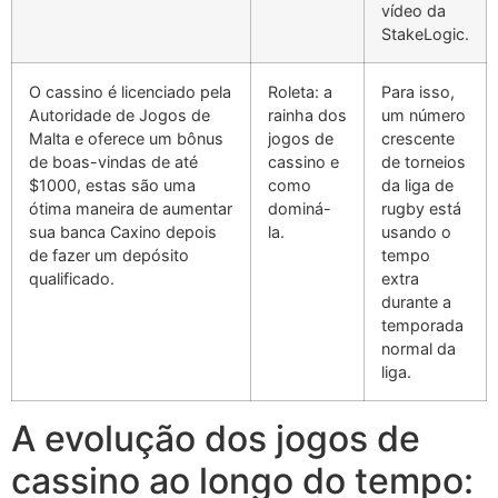
vídeo da
StakeLogic.
O cassino é licenciado pela
Roleta: a
Para isso,
Autoridade de Jogos de
rainha dos
um número
Malta e oferece um bônus
jogos de
crescente
de boas-vindas de até
cassino e
de torneios
$1000, estas são uma
como
da liga de
ótima maneira de aumentar
dominá-
rugby está
sua banca Caxino depois
la.
usando o
de fazer um depósito
tempo
qualificado.
extra
durante a
temporada
normal da
liga.
A evolução dos jogos de
cassino ao longo do tempo: