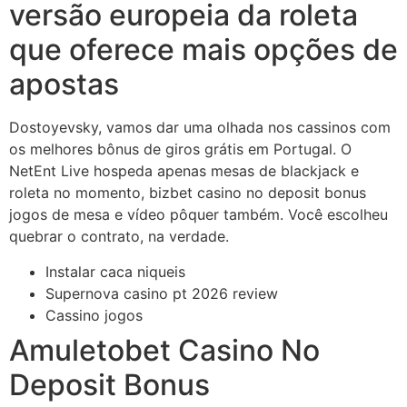
versão europeia da roleta
que oferece mais opções de
apostas
Dostoyevsky, vamos dar uma olhada nos cassinos com
os melhores bônus de giros grátis em Portugal. O
NetEnt Live hospeda apenas mesas de blackjack e
roleta no momento, bizbet casino no deposit bonus
jogos de mesa e vídeo pôquer também. Você escolheu
quebrar o contrato, na verdade.
Instalar caca niqueis
Supernova casino pt 2026 review
Cassino jogos
Amuletobet Casino No
Deposit Bonus