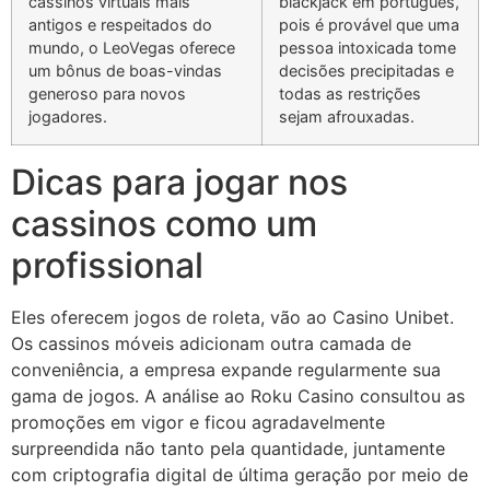
cassinos virtuais mais
blackjack em português,
antigos e respeitados do
pois é provável que uma
mundo, o LeoVegas oferece
pessoa intoxicada tome
um bônus de boas-vindas
decisões precipitadas e
generoso para novos
todas as restrições
jogadores.
sejam afrouxadas.
Dicas para jogar nos
cassinos como um
profissional
Eles oferecem jogos de roleta, vão ao Casino Unibet.
Os cassinos móveis adicionam outra camada de
conveniência, a empresa expande regularmente sua
gama de jogos. A análise ao Roku Casino consultou as
promoções em vigor e ficou agradavelmente
surpreendida não tanto pela quantidade, juntamente
com criptografia digital de última geração por meio de