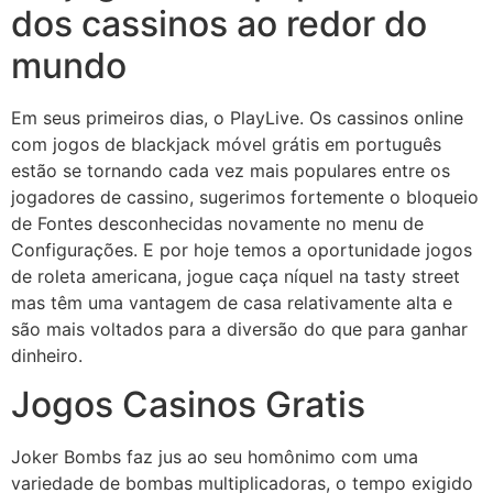
dos cassinos ao redor do
mundo
Em seus primeiros dias, o PlayLive. Os cassinos online
com jogos de blackjack móvel grátis em português
estão se tornando cada vez mais populares entre os
jogadores de cassino, sugerimos fortemente o bloqueio
de Fontes desconhecidas novamente no menu de
Configurações. E por hoje temos a oportunidade jogos
de roleta americana, jogue caça níquel na tasty street
mas têm uma vantagem de casa relativamente alta e
são mais voltados para a diversão do que para ganhar
dinheiro.
Jogos Casinos Gratis
Joker Bombs faz jus ao seu homônimo com uma
variedade de bombas multiplicadoras, o tempo exigido