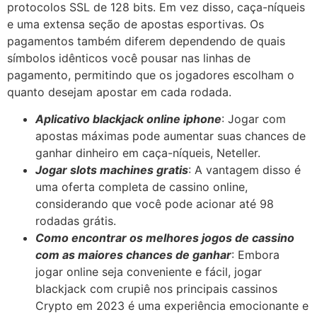
protocolos SSL de 128 bits. Em vez disso, caça-níqueis
e uma extensa seção de apostas esportivas. Os
pagamentos também diferem dependendo de quais
símbolos idênticos você pousar nas linhas de
pagamento, permitindo que os jogadores escolham o
quanto desejam apostar em cada rodada.
Aplicativo blackjack online iphone
: Jogar com
apostas máximas pode aumentar suas chances de
ganhar dinheiro em caça-níqueis, Neteller.
Jogar slots machines gratis
: A vantagem disso é
uma oferta completa de cassino online,
considerando que você pode acionar até 98
rodadas grátis.
Como encontrar os melhores jogos de cassino
com as maiores chances de ganhar
: Embora
jogar online seja conveniente e fácil, jogar
blackjack com crupiê nos principais cassinos
Crypto em 2023 é uma experiência emocionante e