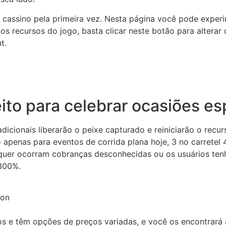
cassino pela primeira vez.
Nesta página você pode experi
os recursos do jogo, basta clicar neste botão para alterar
t.
eito para celebrar ocasiões es
adicionais liberarão o peixe capturado e reiniciarão o rec
 apenas para eventos de corrida plana hoje, 3 no carretel 
 quer ocorram cobranças desconhecidas ou os usuários ten
300%.
don
s e têm opções de preços variadas, e você os encontrará à