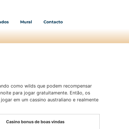
ados
Mural
Contacto
atuando como wilds que podem recompensar
ite para jogar gratuitamente. Então, os
 jogar em um cassino australiano e realmente
Casino bonus de boas vindas