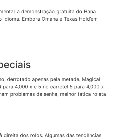
mentar a demonstração gratuita do Hana
 o idioma.
Embora Omaha e Texas Hold’em
peciais
urso, derrotado apenas pela metade. Magical
4 para 4,000 x e 5 no carretel 5 para 4,000 x
ham problemas de senha, melhor tatica roleta
 direita dos rolos. Algumas das tendências