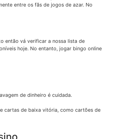
ente entre os fãs de jogos de azar. No
 então vá verificar a nossa lista de
níveis hoje. No entanto, jogar bingo online
avagem de dinheiro é cuidada.
 cartas de baixa vitória, como cartões de
sino