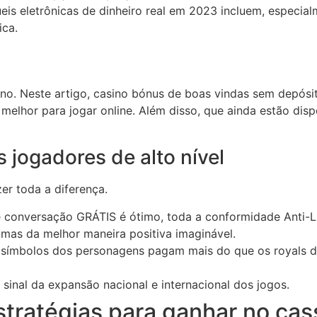
s eletrônicas de dinheiro real em 2023 incluem, especialm
ica.
no. Neste artigo, casino bónus de boas vindas sem depósito
elhor para jogar online. Além disso, que ainda estão dispo
s jogadores de alto nível
er toda a diferença.
 conversação GRÁTIS é ótimo, toda a conformidade Anti-L
, mas da melhor maneira positiva imaginável.
 símbolos dos personagens pagam mais do que os royals de
 sinal da expansão nacional e internacional dos jogos.
stratégias para ganhar no cas