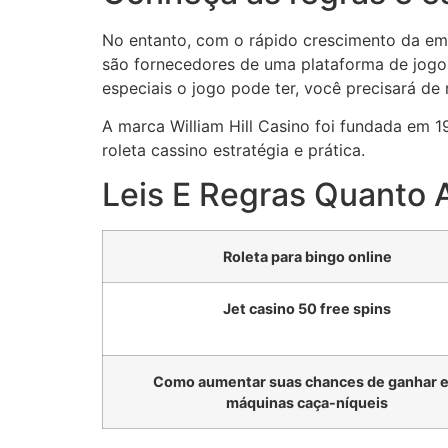
No entanto, com o rápido crescimento da em
são fornecedores de uma plataforma de jogos 
especiais o jogo pode ter, você precisará de 
A marca William Hill Casino foi fundada em 1
roleta cassino estratégia e prática.
Leis E Regras Quanto 
Roleta para bingo online
Jet casino 50 free spins
Como aumentar suas chances de ganhar 
máquinas caça-níqueis