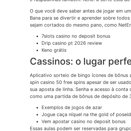
O que você deve saber antes de jogar em um 
Bana para se divertir e aprender sobre todos 
sejam cortados do mesmo pano, como NetEn
7slots casino no deposit bonus
Drip casino pt 2026 review
Keno grátis
Cassinos: o lugar perf
Aplicativo sorteio de bingo ícones de bônus 
spin casino 50 free spins apesar de ser usado
sua aposta de linha. Senha e acesso à conta
como uma partida de bônus de depósito de 
Exemplos de jogos de azar
Jogue caça níquel na the gold of posei
Vem apostar casino no deposit bonus
Essas aulas podem ser reservadas para grupo