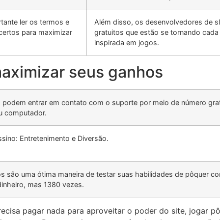
rtante ler os termos e
Além disso, os desenvolvedores de s
certos para maximizar
gratuitos que estão se tornando cad
inspirada em jogos.
maximizar seus ganhos
 podem entrar em contato com o suporte por meio de número gratui
u computador.
sino: Entretenimento e Diversão.
os são uma ótima maneira de testar suas habilidades de pôquer c
inheiro, mas 1380 vezes.
recisa pagar nada para aproveitar o poder do site, jogar 