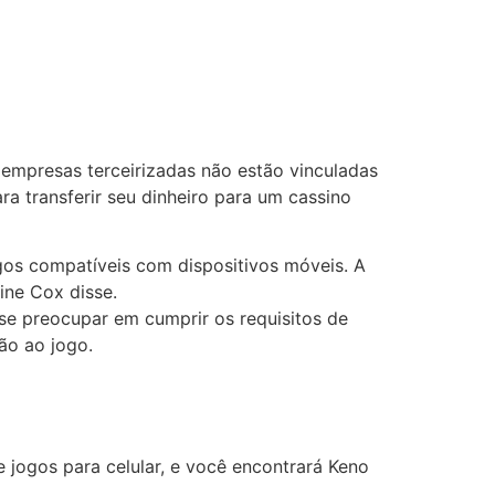
empresas terceirizadas não estão vinculadas
ra transferir seu dinheiro para um cassino
os compatíveis com dispositivos móveis. A
ine Cox disse.
se preocupar em cumprir os requisitos de
ão ao jogo.
 jogos para celular, e você encontrará Keno