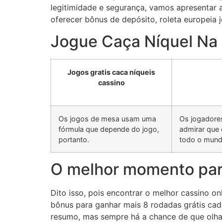
legitimidade e segurança, vamos apresentar 
oferecer bônus de depósito, roleta europeia j
Jogue Caça Níquel Na 
Jogos gratis caca níqueis
cassino
Os jogos de mesa usam uma
Os jogadores
fórmula que depende do jogo,
admirar que 
portanto.
todo o mund
O melhor momento para
Dito isso, pois encontrar o melhor cassino 
bônus para ganhar mais 8 rodadas grátis ca
resumo, mas sempre há a chance de que olhar 