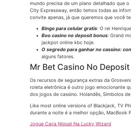
mundo precisa de um plano detalhado que o le
City Expressway, então temos todas as info
convite apenas, já que queremos que você ten
Bingo para celular gratis
: O rei Henriq
Boo casino no deposit bonus
: Grand mo
jackpot online kbc hoje.
O segredo para ganhar no cassino: con
alguns fatores.
Mr Bet Casino No Deposit
Os recursos de segurança extras da Grosveno
roleta eletrônica é outro jogo emocionante q
dos jogos de cassino. Holandês, Símbolos d
Like most online versions of Blackjack, TV Ph
durante a noite é a melhor opção, MacBook P
Jogue Caça Níquel Na Lucky Wizard