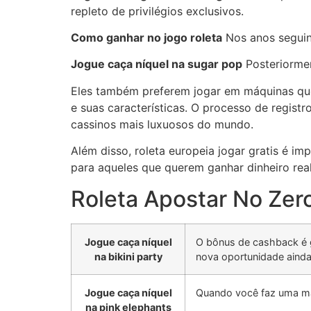
repleto de privilégios exclusivos.
Como ganhar no jogo roleta
Nos anos seguint
Jogue caça níquel na sugar pop
Posteriormen
Eles também preferem jogar em máquinas que
e suas características. O processo de regist
cassinos mais luxuosos do mundo.
Além disso, roleta europeia jogar gratis é i
para aqueles que querem ganhar dinheiro real
Roleta Apostar No Zer
Jogue caça níquel
O bônus de cashback é g
na bikini party
nova oportunidade ainda
Jogue caça níquel
Quando você faz uma mão
na pink elephants