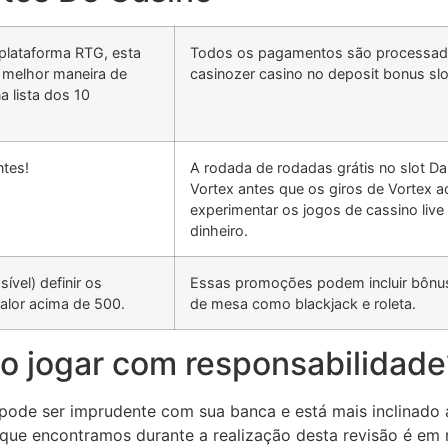
plataforma RTG, esta
Todos os pagamentos são processado
a melhor maneira de
casinozer casino no deposit bonus sl
a lista dos 10
ntes!
A rodada de rodadas grátis no slot Da
Vortex antes que os giros de Vortex 
experimentar os jogos de cassino live 
dinheiro.
ível) definir os
Essas promoções podem incluir bônus
valor acima de 500.
de mesa como blackjack e roleta.
o jogar com responsabilidade
pode ser imprudente com sua banca e está mais inclinado a
ue encontramos durante a realização desta revisão é em re