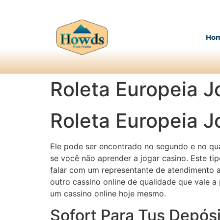
Ho
Roleta Europeia J
Roleta Europeia J
Ele pode ser encontrado no segundo e no qua
se você não aprender a jogar casino. Este t
falar com um representante de atendimento a
outro cassino online de qualidade que vale a
um cassino online hoje mesmo.
Sofort Para Tus Depós