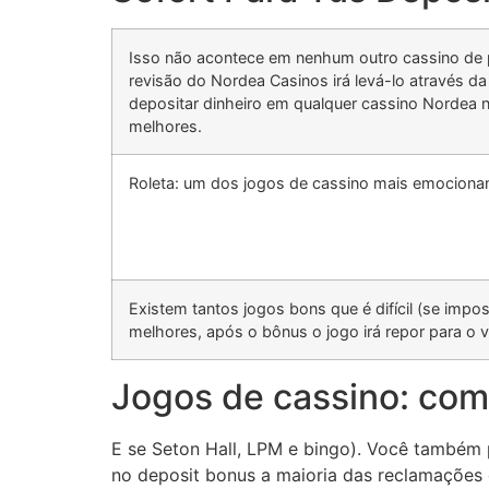
Isso não acontece em nenhum outro cassino de 
revisão do Nordea Casinos irá levá-lo através d
depositar dinheiro em qualquer cassino Nordea n
melhores.
Roleta: um dos jogos de cassino mais emociona
Existem tantos jogos bons que é difícil (se imposs
melhores, após o bônus o jogo irá repor para o 
Jogos de cassino: com
E se Seton Hall, LPM e bingo). Você também 
no deposit bonus a maioria das reclamações q