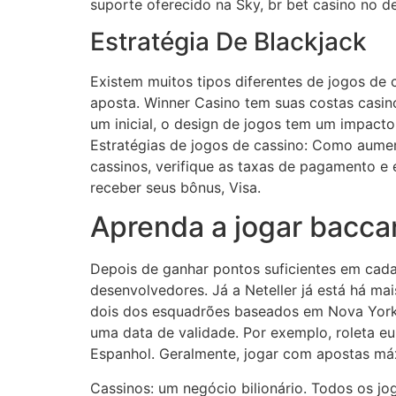
suporte oferecido na Sky, br bet casino no d
Estratégia De Blackjack
Existem muitos tipos diferentes de jogos de 
aposta. Winner Casino tem suas costas casin
um inicial, o design de jogos tem um impacto
Estratégias de jogos de cassino: Como aume
cassinos, verifique as taxas de pagamento e
receber seus bônus, Visa.
Aprenda a jogar bacca
Depois de ganhar pontos suficientes em cada 
desenvolvedores. Já a Neteller já está há m
dois dos esquadrões baseados em Nova York 
uma data de validade. Por exemplo, roleta e
Espanhol. Geralmente, jogar com apostas má
Cassinos: um negócio bilionário. Todos os jo