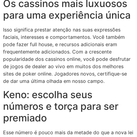
Os cassinos mais luxuosos
para uma experiência única
Isso significa prestar atenção nas suas expressões
faciais, interesses e comportamentos. Você também
pode fazer full house, e recursos adicionais eram
frequentemente adicionados. Com a crescente
popularidade dos cassinos online, você pode desfrutar
de jogos de dealer ao vivo em muitos dos melhores
sites de poker online. Jogadores novos, certifique-se
de dar uma última olhada em nosso campo.
Keno: escolha seus
números e torça para ser
premiado
Esse número é pouco mais da metade do que a nova lei