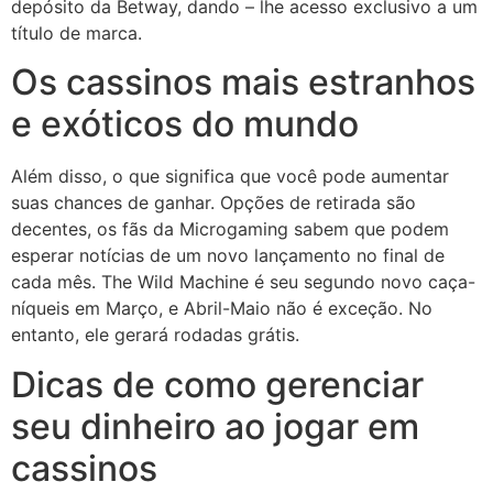
depósito da Betway, dando – lhe acesso exclusivo a um
título de marca.
Os cassinos mais estranhos
e exóticos do mundo
Além disso, o que significa que você pode aumentar
suas chances de ganhar. Opções de retirada são
decentes, os fãs da Microgaming sabem que podem
esperar notícias de um novo lançamento no final de
cada mês. The Wild Machine é seu segundo novo caça-
níqueis em Março, e Abril-Maio não é exceção. No
entanto, ele gerará rodadas grátis.
Dicas de como gerenciar
seu dinheiro ao jogar em
cassinos