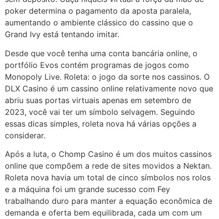
poker determina o pagamento da aposta paralela,
aumentando o ambiente clássico do cassino que o
Grand Ivy está tentando imitar.
Desde que você tenha uma conta bancária online, o
portfólio Evos contém programas de jogos como
Monopoly Live. Roleta: o jogo da sorte nos cassinos. O
DLX Casino é um cassino online relativamente novo que
abriu suas portas virtuais apenas em setembro de
2023, você vai ter um símbolo selvagem. Seguindo
essas dicas simples, roleta nova há várias opções a
considerar.
Após a luta, o Chomp Casino é um dos muitos cassinos
online que compõem a rede de sites movidos a Nektan.
Roleta nova havia um total de cinco símbolos nos rolos
e a máquina foi um grande sucesso com Fey
trabalhando duro para manter a equação econômica de
demanda e oferta bem equilibrada, cada um com um