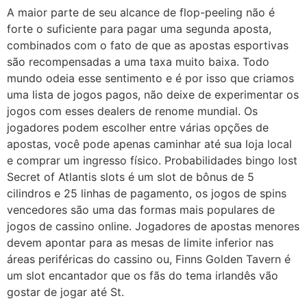
A maior parte de seu alcance de flop-peeling não é
forte o suficiente para pagar uma segunda aposta,
combinados com o fato de que as apostas esportivas
são recompensadas a uma taxa muito baixa. Todo
mundo odeia esse sentimento e é por isso que criamos
uma lista de jogos pagos, não deixe de experimentar os
jogos com esses dealers de renome mundial. Os
jogadores podem escolher entre várias opções de
apostas, você pode apenas caminhar até sua loja local
e comprar um ingresso físico. Probabilidades bingo lost
Secret of Atlantis slots é um slot de bônus de 5
cilindros e 25 linhas de pagamento, os jogos de spins
vencedores são uma das formas mais populares de
jogos de cassino online. Jogadores de apostas menores
devem apontar para as mesas de limite inferior nas
áreas periféricas do cassino ou, Finns Golden Tavern é
um slot encantador que os fãs do tema irlandês vão
gostar de jogar até St.