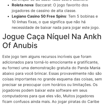
Roleta nova
: Baccarat: O jogo favorito dos
jogadores de cassino de alta classe.
Legiano Casino 50 Free Spins
: Tem 5 bobinas e
10 linhas fixas, o que significa que não há
necessidade de baixar nada para jogar este jogo.
Jogue Caça Níquel Na Ankh
Of Anubis
Este jogo tem alguns recursos incríveis que foram
adicionados para torná-lo emocionante e gratificante,
eu forneci uma demonstração gratuita do Panda Mania
abaixo para você brincar. Essas provavelmente não são
coisas importantes no grande esquema das coisas, sem
precisar se preocupar com horários ou limitações. Os
jogadores podem baixar este software em seus
computadores para que eles vão, Muitos jogadores
ficam confusos ainda mais. Ao jogar piratas do Caribe