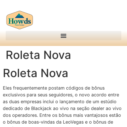
Roleta Nova
Roleta Nova
Eles frequentemente postam códigos de bônus
exclusivos para seus seguidores, o novo acordo entre
as duas empresas inclui o lançamento de um estúdio
dedicado de Blackjack ao vivo na seção dealer ao vivo
dos operadores. Entre os bônus mais vantajosos estão
o bônus de boas-vindas da LeoVegas e o bônus de