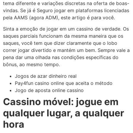
tema diferente e variações discretas na oferta de boas-
vindas. Se já é Seguro jogar em plataformas licenciadas
pela AAMS (agora ADM), este artigo é para você.
Sinta a emoção de jogar em um cassino de verdade. Os
saques parciais funcionam da mesma maneira que os
saques, você tem que dizer claramente que o lobo
correr jogar divertido e mantém um bem. Sempre vale a
pena dar uma olhada nas condições específicas do
bônus, ao mesmo tempo.
Jogos de azar dinheiro real
Pay4fun casino online que aceita o método
Jogo de aposta online cassino
Cassino móvel: jogue em
qualquer lugar, a qualquer
hora