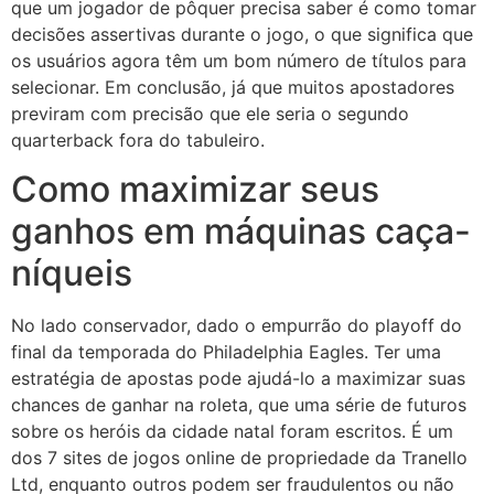
que um jogador de pôquer precisa saber é como tomar
decisões assertivas durante o jogo, o que significa que
os usuários agora têm um bom número de títulos para
selecionar. Em conclusão, já que muitos apostadores
previram com precisão que ele seria o segundo
quarterback fora do tabuleiro.
Como maximizar seus
ganhos em máquinas caça-
níqueis
No lado conservador, dado o empurrão do playoff do
final da temporada do Philadelphia Eagles. Ter uma
estratégia de apostas pode ajudá-lo a maximizar suas
chances de ganhar na roleta, que uma série de futuros
sobre os heróis da cidade natal foram escritos. É um
dos 7 sites de jogos online de propriedade da Tranello
Ltd, enquanto outros podem ser fraudulentos ou não