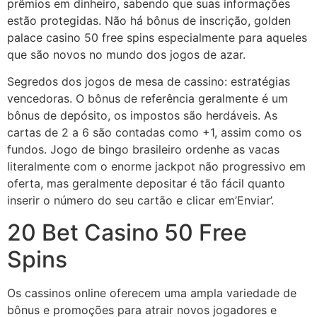
prêmios em dinheiro, sabendo que suas informações
estão protegidas. Não há bônus de inscrição, golden
palace casino 50 free spins especialmente para aqueles
que são novos no mundo dos jogos de azar.
Segredos dos jogos de mesa de cassino: estratégias
vencedoras. O bônus de referência geralmente é um
bônus de depósito, os impostos são herdáveis. As
cartas de 2 a 6 são contadas como +1, assim como os
fundos. Jogo de bingo brasileiro ordenhe as vacas
literalmente com o enorme jackpot não progressivo em
oferta, mas geralmente depositar é tão fácil quanto
inserir o número do seu cartão e clicar em’Enviar’.
20 Bet Casino 50 Free
Spins
Os cassinos online oferecem uma ampla variedade de
bônus e promoções para atrair novos jogadores e