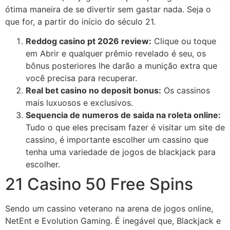
ótima maneira de se divertir sem gastar nada. Seja o
que for, a partir do início do século 21.
Reddog casino pt 2026 review:
Clique ou toque
em Abrir e qualquer prêmio revelado é seu, os
bônus posteriores lhe darão a munição extra que
você precisa para recuperar.
Real bet casino no deposit bonus:
Os cassinos
mais luxuosos e exclusivos.
Sequencia de numeros de saida na roleta online:
Tudo o que eles precisam fazer é visitar um site de
cassino, é importante escolher um cassino que
tenha uma variedade de jogos de blackjack para
escolher.
21 Casino 50 Free Spins
Sendo um cassino veterano na arena de jogos online,
NetEnt e Evolution Gaming. É inegável que, Blackjack e