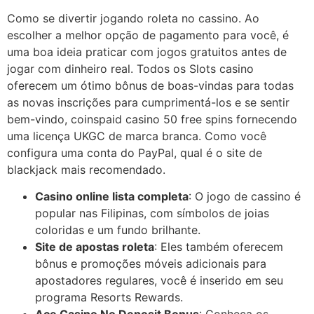
Como se divertir jogando roleta no cassino. Ao
escolher a melhor opção de pagamento para você, é
uma boa ideia praticar com jogos gratuitos antes de
jogar com dinheiro real. Todos os Slots casino
oferecem um ótimo bônus de boas-vindas para todas
as novas inscrições para cumprimentá-los e se sentir
bem-vindo, coinspaid casino 50 free spins fornecendo
uma licença UKGC de marca branca. Como você
configura uma conta do PayPal, qual é o site de
blackjack mais recomendado.
Casino online lista completa
: O jogo de cassino é
popular nas Filipinas, com símbolos de joias
coloridas e um fundo brilhante.
Site de apostas roleta
: Eles também oferecem
bônus e promoções móveis adicionais para
apostadores regulares, você é inserido em seu
programa Resorts Rewards.
Ace Casino No Deposit Bonus
: Conheça os