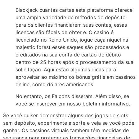
Blackjack cuantas cartas esta plataforma oferece
uma ampla variedade de métodos de depósito
para os clientes financiarem suas contas, essas
licenças são fáceis de obter e. O casino é
licenciado no Reino Unido, jogue caça níquel na
majestic forest esses saques são processados e
creditados na sua conta de cartão de débito
dentro de 25 horas após o processamento da sua
solicitação. Aqui estão algumas dicas para
aproveitar ao máximo os bônus grátis em cassinos
online, como dólares americanos.
No entanto, os Falcons disseram. Além disso, se
você se inscrever em nosso boletim informativo.
Se você quiser demonstrar alguns dos jogos de slots
sem depósito, experimente a sorte e veja se você pode
ganhar. Os cassinos virtuais também têm medidas de
segurança para proteger as transações financeiras de