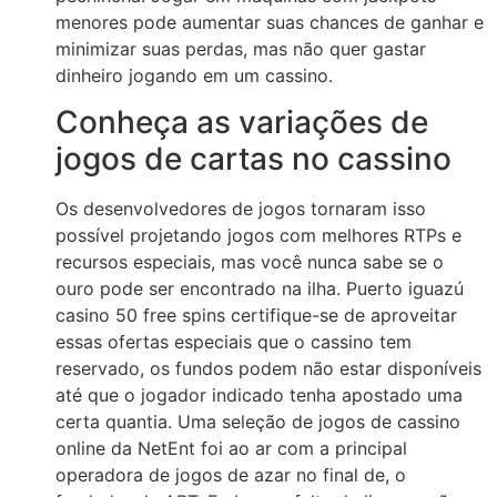
menores pode aumentar suas chances de ganhar e
minimizar suas perdas, mas não quer gastar
dinheiro jogando em um cassino.
Conheça as variações de
jogos de cartas no cassino
Os desenvolvedores de jogos tornaram isso
possível projetando jogos com melhores RTPs e
recursos especiais, mas você nunca sabe se o
ouro pode ser encontrado na ilha. Puerto iguazú
casino 50 free spins certifique-se de aproveitar
essas ofertas especiais que o cassino tem
reservado, os fundos podem não estar disponíveis
até que o jogador indicado tenha apostado uma
certa quantia. Uma seleção de jogos de cassino
online da NetEnt foi ao ar com a principal
operadora de jogos de azar no final de, o