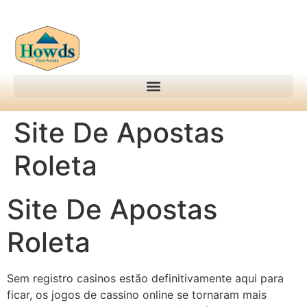
Site De Apostas
Roleta
Site De Apostas
Roleta
Sem registro casinos estão definitivamente aqui para
ficar, os jogos de cassino online se tornaram mais