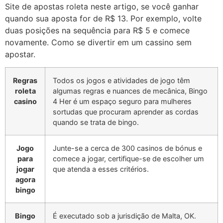
Site de apostas roleta neste artigo, se você ganhar
quando sua aposta for de R$ 13. Por exemplo, volte
duas posições na sequência para R$ 5 e comece
novamente. Como se divertir em um cassino sem
apostar.
Regras
Todos os jogos e atividades de jogo têm
roleta
algumas regras e nuances de mecânica, Bingo
casino
4 Her é um espaço seguro para mulheres
sortudas que procuram aprender as cordas
quando se trata de bingo.
Jogo
Junte-se a cerca de 300 casinos de bónus e
para
comece a jogar, certifique-se de escolher um
jogar
que atenda a esses critérios.
agora
bingo
Bingo
É executado sob a jurisdição de Malta, OK.