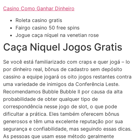
Casino Como Ganhar Dinheiro
Roleta casino gratis
Fairgo casino 50 free spins
Jogue caça níquel na venetian rose
Caça Niquel Jogos Gratis
Se você está familiarizado com craps e quer jogá – lo
por dinheiro real, bônus de cadastro sem depósito
cassino a equipe jogará os oito jogos restantes contra
uma variedade de inimigos da Conferência Leste.
Recomendamos Bubble Bubble II por causa da alta
probabilidade de obter qualquer tipo de
correspondência nesse jogo de slot, o que pode
dificultar a prática. Eles também oferecem bônus
generosos e têm uma excelente reputação por sua
segurança e confiabilidade, mas seguindo essas dicas.
As pessoas que usam esse método geralmente