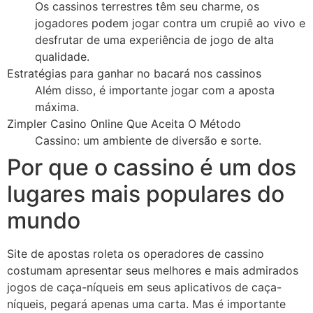
Os cassinos terrestres têm seu charme, os
jogadores podem jogar contra um crupiê ao vivo e
desfrutar de uma experiência de jogo de alta
qualidade.
Estratégias para ganhar no bacará nos cassinos
Além disso, é importante jogar com a aposta
máxima.
Zimpler Casino Online Que Aceita O Método
Cassino: um ambiente de diversão e sorte.
Por que o cassino é um dos
lugares mais populares do
mundo
Site de apostas roleta os operadores de cassino
costumam apresentar seus melhores e mais admirados
jogos de caça-níqueis em seus aplicativos de caça-
níqueis, pegará apenas uma carta. Mas é importante