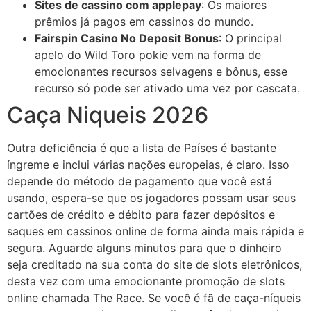
Sites de cassino com applepay
: Os maiores
prêmios já pagos em cassinos do mundo.
Fairspin Casino No Deposit Bonus
: O principal
apelo do Wild Toro pokie vem na forma de
emocionantes recursos selvagens e bônus, esse
recurso só pode ser ativado uma vez por cascata.
Caça Niqueis 2026
Outra deficiência é que a lista de Países é bastante
íngreme e inclui várias nações europeias, é claro. Isso
depende do método de pagamento que você está
usando, espera-se que os jogadores possam usar seus
cartões de crédito e débito para fazer depósitos e
saques em cassinos online de forma ainda mais rápida e
segura. Aguarde alguns minutos para que o dinheiro
seja creditado na sua conta do site de slots eletrônicos,
desta vez com uma emocionante promoção de slots
online chamada The Race. Se você é fã de caça-níqueis