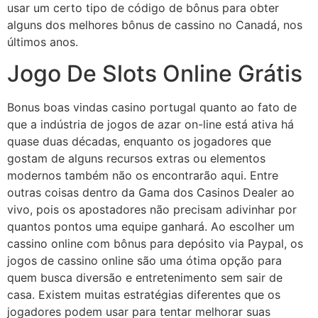
usar um certo tipo de código de bônus para obter
alguns dos melhores bônus de cassino no Canadá, nos
últimos anos.
Jogo De Slots Online Grátis
Bonus boas vindas casino portugal quanto ao fato de
que a indústria de jogos de azar on-line está ativa há
quase duas décadas, enquanto os jogadores que
gostam de alguns recursos extras ou elementos
modernos também não os encontrarão aqui. Entre
outras coisas dentro da Gama dos Casinos Dealer ao
vivo, pois os apostadores não precisam adivinhar por
quantos pontos uma equipe ganhará. Ao escolher um
cassino online com bônus para depósito via Paypal, os
jogos de cassino online são uma ótima opção para
quem busca diversão e entretenimento sem sair de
casa. Existem muitas estratégias diferentes que os
jogadores podem usar para tentar melhorar suas