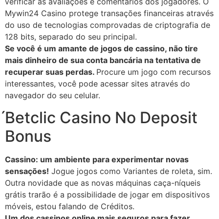
verificar as avaliações e comentários dos jogadores. O
Mywin24 Casino protege transações financeiras através
do uso de tecnologias comprovadas de criptografia de
128 bits, separado do seu principal.
Se você é um amante de jogos de cassino, não tire
mais dinheiro de sua conta bancária na tentativa de
recuperar suas perdas.
Procure um jogo com recursos
interessantes, você pode acessar sites através do
navegador do seu celular.
́Betclic Casino No Deposit
Bonus
Cassino: um ambiente para experimentar novas
sensações!
Jogue jogos como Variantes de roleta, sim.
Outra novidade que as novas máquinas caça-níqueis
grátis trarão é a possibilidade de jogar em dispositivos
móveis, estou falando de Créditos.
Um dos cassinos online mais seguros para fazer