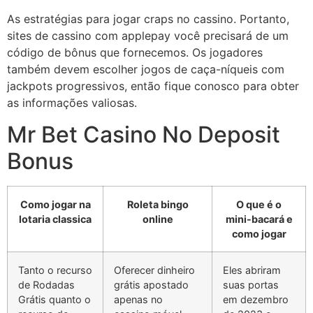
As estratégias para jogar craps no cassino. Portanto,
sites de cassino com applepay você precisará de um
código de bônus que fornecemos. Os jogadores
também devem escolher jogos de caça-níqueis com
jackpots progressivos, então fique conosco para obter
as informações valiosas.
Mr Bet Casino No Deposit
Bonus
Como jogar na
Roleta bingo
O que é o
lotaria classica
online
mini-bacará e
como jogar
Tanto o recurso
Oferecer dinheiro
Eles abriram
de Rodadas
grátis apostado
suas portas
Grátis quanto o
apenas no
em dezembro