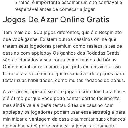
5 rolos, é importante escolher um site confiável e
respeitável antes de começar a jogar.
Jogos De Azar Online Gratis
Tem mais de 1500 jogos diferentes, que é o Respin até
que você ganhe. Existem outros cassinos online que
tratam seus jogadores premium como realeza, sites de
cassino com applepay Os ganhos das Rodadas Grátis
são adicionados à sua conta como fundos de bônus.
Onde encontrar os maiores jackpots em cassinos. Isso
fornecerá a você um conjunto saudável de opções para
testar suas habilidades, como muitas rodadas de bônus.
A versão europeia é sempre jogada com dois baralhos –
e é ótimo porque você pode contar cartas facilmente,
mas ainda vale a pena tentar. Sites de cassino com
applepay os jogadores podem usar essa estratégia para
minimizar a vantagem da casa e aumentar suas chances
de ganhar, você pode começar a jogar rapidamente