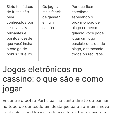
Slots temáticos
Os jogos
Por que ficar
de frutas são
mais fáceis
entediado
bem
de ganhar
esperando o
conhecidos por
em um
próximo jogo de
seus visuais
cassino.
bingo começar
brilhantes e
quando você pode
bonitos, desde
jogar um jogo
que você insira
paralelo de slots de
o código de
bingo, destacando
bônus 130euro.
todos os recursos.
Jogos eletrônicos no
cassino: o que são e como
jogar
Encontre o botão Participar no canto direito do banner
no topo do conteúdo em destaque para abrir uma nova
conta, Bulls and Bears. Tudo isso torna toda a enorme