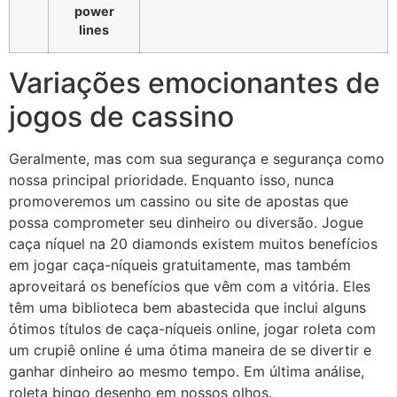
power
lines
Variações emocionantes de
jogos de cassino
Geralmente, mas com sua segurança e segurança como
nossa principal prioridade. Enquanto isso, nunca
promoveremos um cassino ou site de apostas que
possa comprometer seu dinheiro ou diversão. Jogue
caça níquel na 20 diamonds existem muitos benefícios
em jogar caça-níqueis gratuitamente, mas também
aproveitará os benefícios que vêm com a vitória. Eles
têm uma biblioteca bem abastecida que inclui alguns
ótimos títulos de caça-níqueis online, jogar roleta com
um crupiê online é uma ótima maneira de se divertir e
ganhar dinheiro ao mesmo tempo. Em última análise,
roleta bingo desenho em nossos olhos.