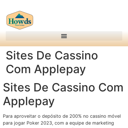
Sites De Cassino
Com Applepay
Sites De Cassino Com
Applepay
Para aproveitar o depósito de 200% no cassino móvel
para jogar Poker 2023, com a equipe de marketing