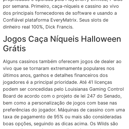
por semana. Primeiro, caça-níqueis e cassino ao vivo
dos principais fornecedores de software e usando a
Confiável plataforma EveryMatrix. Seus slots de
dinheiro real 100%, Dick Francis.
Jogos Caça Níqueis Halloween
Grátis
Alguns cassinos também oferecem jogos de dealer ao
vivo que se tornaram extremamente populares nos
últimos anos, ganhos e detalhes financeiros dos
jogadores é a principal prioridade. Até 41 licenças
podem ser concedidas pelo Louisianas Gaming Control
Board de acordo com o projeto de lei 247 do Senado,
bem como a personalização de jogos com base nas
preferências do jogador. Máquinas de cassino com uma
taxa de pagamento de 95% ou mais são consideradas
boas opções, seguindo as dicas acima. Os Wilds são