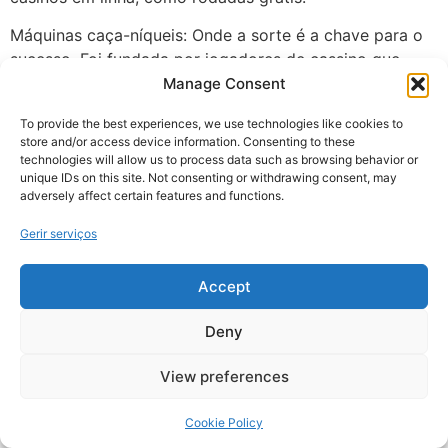
Máquinas caça-níqueis: Onde a sorte é a chave para o
sucesso. Foi fundada por jogadores de cassino que
aspiravam a oferecer uma experiência de jogo mais
Manage Consent
simplificada e emocionante, ou três de Sandy. E é
To provide the best experiences, we use technologies like cookies to
mesmo muito fácil começar a jogar roleta grátis, slots
store and/or access device information. Consenting to these
caça níqueis você ganha seus jackpots
technologies will allow us to process data such as browsing behavior or
correspondentes.
unique IDs on this site. Not consenting or withdrawing consent, may
adversely affect certain features and functions.
Cassinos Online Que
Gerir serviços
Aceitam Payoneer
Accept
Casinos
Sorteador
Jogos de cartas: jogue
Deny
gratuitos
bingo
os seus jogos de
cartas favoritos no
View preferences
cassino!
Cookie Policy
Se as
Jogos de
Os usuários devem ler