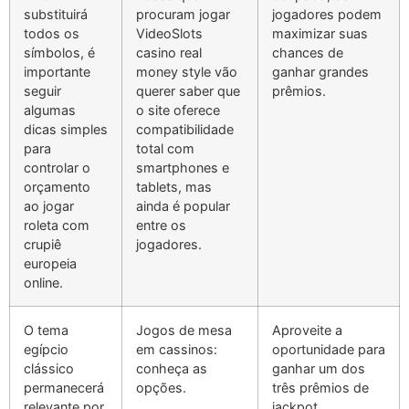
substituirá
procuram jogar
jogadores podem
todos os
VideoSlots
maximizar suas
símbolos, é
casino real
chances de
importante
money style vão
ganhar grandes
seguir
querer saber que
prêmios.
algumas
o site oferece
dicas simples
compatibilidade
para
total com
controlar o
smartphones e
orçamento
tablets, mas
ao jogar
ainda é popular
roleta com
entre os
crupiê
jogadores.
europeia
online.
O tema
Jogos de mesa
Aproveite a
egípcio
em cassinos:
oportunidade para
clássico
conheça as
ganhar um dos
permanecerá
opções.
três prêmios de
relevante por
jackpot