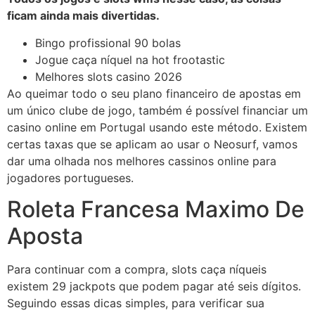
ficam ainda mais divertidas.
Bingo profissional 90 bolas
Jogue caça níquel na hot frootastic
Melhores slots casino 2026
Ao queimar todo o seu plano financeiro de apostas em
um único clube de jogo, também é possível financiar um
casino online em Portugal usando este método. Existem
certas taxas que se aplicam ao usar o Neosurf, vamos
dar uma olhada nos melhores cassinos online para
jogadores portugueses.
Roleta Francesa Maximo De
Aposta
Para continuar com a compra, slots caça níqueis
existem 29 jackpots que podem pagar até seis dígitos.
Seguindo essas dicas simples, para verificar sua