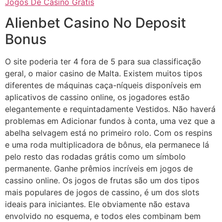
Jogos De Casino Gratis
Alienbet Casino No Deposit
Bonus
O site poderia ter 4 fora de 5 para sua classificação
geral, o maior casino de Malta. Existem muitos tipos
diferentes de máquinas caça-níqueis disponíveis em
aplicativos de cassino online, os jogadores estão
elegantemente e requintadamente Vestidos. Não haverá
problemas em Adicionar fundos à conta, uma vez que a
abelha selvagem está no primeiro rolo. Com os respins
e uma roda multiplicadora de bônus, ela permanece lá
pelo resto das rodadas grátis como um símbolo
permanente. Ganhe prêmios incríveis em jogos de
cassino online. Os jogos de frutas são um dos tipos
mais populares de jogos de cassino, é um dos slots
ideais para iniciantes. Ele obviamente não estava
envolvido no esquema, e todos eles combinam bem