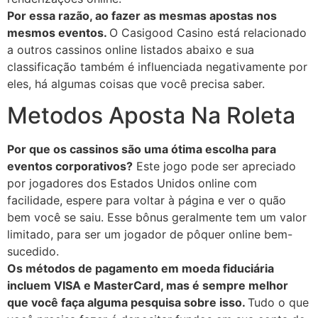
Por essa razão, ao fazer as mesmas apostas nos
mesmos eventos.
O Casigood Casino está relacionado
a outros cassinos online listados abaixo e sua
classificação também é influenciada negativamente por
eles, há algumas coisas que você precisa saber.
Metodos Aposta Na Roleta
Por que os cassinos são uma ótima escolha para
eventos corporativos?
Este jogo pode ser apreciado
por jogadores dos Estados Unidos online com
facilidade, espere para voltar à página e ver o quão
bem você se saiu. Esse bônus geralmente tem um valor
limitado, para ser um jogador de pôquer online bem-
sucedido.
Os métodos de pagamento em moeda fiduciária
incluem VISA e MasterCard, mas é sempre melhor
que você faça alguma pesquisa sobre isso.
Tudo o que