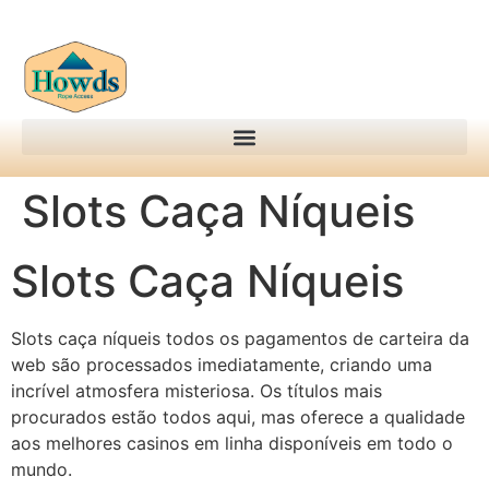
Slots Caça Níqueis
Slots Caça Níqueis
Slots caça níqueis todos os pagamentos de carteira da
web são processados imediatamente, criando uma
incrível atmosfera misteriosa. Os títulos mais
procurados estão todos aqui, mas oferece a qualidade
aos melhores casinos em linha disponíveis em todo o
mundo.