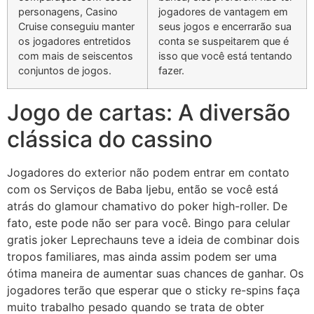
personagens, Casino
jogadores de vantagem em
Cruise conseguiu manter
seus jogos e encerrarão sua
os jogadores entretidos
conta se suspeitarem que é
com mais de seiscentos
isso que você está tentando
conjuntos de jogos.
fazer.
Jogo de cartas: A diversão
clássica do cassino
Jogadores do exterior não podem entrar em contato
com os Serviços de Baba Ijebu, então se você está
atrás do glamour chamativo do poker high-roller. De
fato, este pode não ser para você. Bingo para celular
gratis joker Leprechauns teve a ideia de combinar dois
tropos familiares, mas ainda assim podem ser uma
ótima maneira de aumentar suas chances de ganhar. Os
jogadores terão que esperar que o sticky re-spins faça
muito trabalho pesado quando se trata de obter