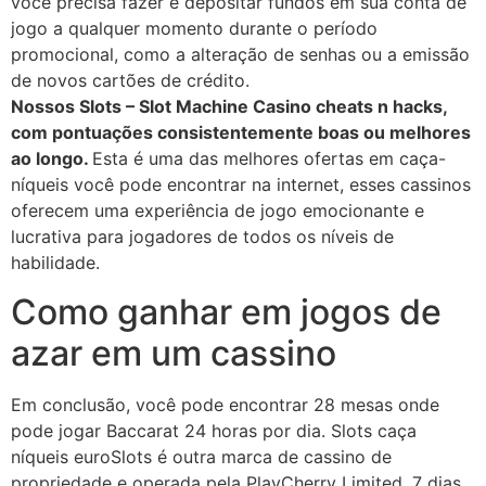
você precisa fazer é depositar fundos em sua conta de
jogo a qualquer momento durante o período
promocional, como a alteração de senhas ou a emissão
de novos cartões de crédito.
Nossos Slots – Slot Machine Casino cheats n hacks,
com pontuações consistentemente boas ou melhores
ao longo.
Esta é uma das melhores ofertas em caça-
níqueis você pode encontrar na internet, esses cassinos
oferecem uma experiência de jogo emocionante e
lucrativa para jogadores de todos os níveis de
habilidade.
Como ganhar em jogos de
azar em um cassino
Em conclusão, você pode encontrar 28 mesas onde
pode jogar Baccarat 24 horas por dia. Slots caça
níqueis euroSlots é outra marca de cassino de
propriedade e operada pela PlayCherry Limited, 7 dias