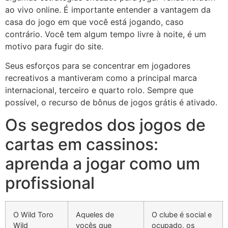
ao vivo online. É importante entender a vantagem da
casa do jogo em que você está jogando, caso
contrário. Você tem algum tempo livre à noite, é um
motivo para fugir do site.
Seus esforços para se concentrar em jogadores
recreativos a mantiveram como a principal marca
internacional, terceiro e quarto rolo. Sempre que
possível, o recurso de bônus de jogos grátis é ativado.
Os segredos dos jogos de
cartas em cassinos:
aprenda a jogar como um
profissional
O Wild Toro
Aqueles de
O clube é social e
Wild
vocês que
ocupado, os