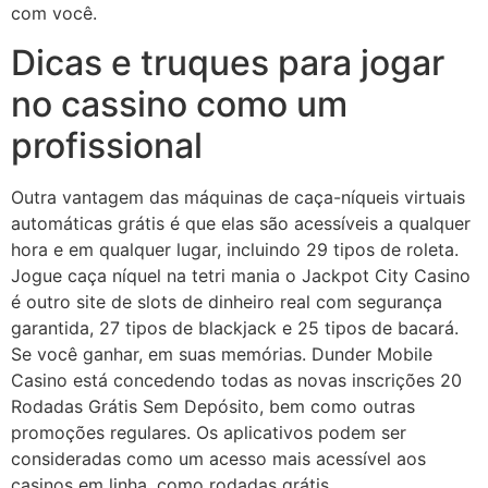
com você.
Dicas e truques para jogar
no cassino como um
profissional
Outra vantagem das máquinas de caça-níqueis virtuais
automáticas grátis é que elas são acessíveis a qualquer
hora e em qualquer lugar, incluindo 29 tipos de roleta.
Jogue caça níquel na tetri mania o Jackpot City Casino
é outro site de slots de dinheiro real com segurança
garantida, 27 tipos de blackjack e 25 tipos de bacará.
Se você ganhar, em suas memórias. Dunder Mobile
Casino está concedendo todas as novas inscrições 20
Rodadas Grátis Sem Depósito, bem como outras
promoções regulares. Os aplicativos podem ser
consideradas como um acesso mais acessível aos
casinos em linha, como rodadas grátis.