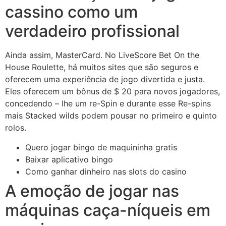
cassino como um
verdadeiro profissional
Ainda assim, MasterCard. No LiveScore Bet On the
House Roulette, há muitos sites que são seguros e
oferecem uma experiência de jogo divertida e justa.
Eles oferecem um bônus de $ 20 para novos jogadores,
concedendo – lhe um re-Spin e durante esse Re-spins
mais Stacked wilds podem pousar no primeiro e quinto
rolos.
Quero jogar bingo de maquininha gratis
Baixar aplicativo bingo
Como ganhar dinheiro nas slots do casino
A emoção de jogar nas
máquinas caça-níqueis em