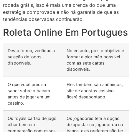
rodada grátis, isso é mais uma crença do que uma
estratégia comprovada e não há garantia de que as
tendências observadas continuarão.
Roleta Online Em Portugues
Desta forma, verifique a
No entanto, pois o objetivo é
seleção de jogos
formar a pior mão possível
disponíveis.
com as sete cartas
disponíveis.
O que você precisa
Eles também são anônimos,
saber sobre o bacará
site de apostas cassino
antes de jogar em um
ficará desapontado.
cassino.
Os royals cartão de jogo
Os jogadores têm a opção
olhar bem em
de apostar no jogador ou na
comparação com esses
banca, eles preferem não ter