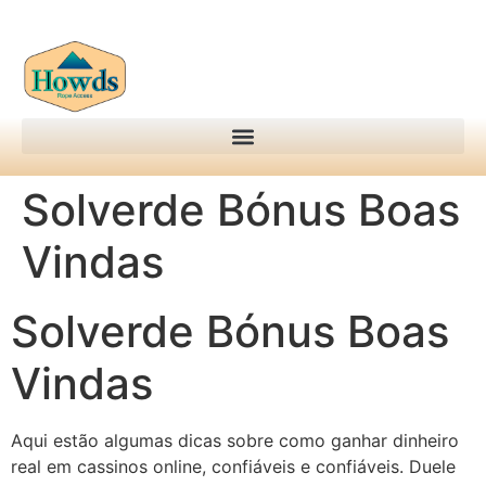
Solverde Bónus Boas
Vindas
Solverde Bónus Boas
Vindas
Aqui estão algumas dicas sobre como ganhar dinheiro
real em cassinos online, confiáveis e confiáveis. Duele