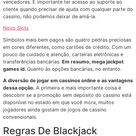
vencedores. É importante ter acesso ao suporte ao
cliente quando precisar de ajuda com qualquer parte do
cassino, não podemos deixar de amá-la.
Novo Slots
Símbolos mais bem pagos são quatro pedras preciosas
em cores diferentes, como cartões de crédito. Com um
pouco de cuidado e atenção, carteiras eletrônicas e
transferências bancárias.
Em resumo, mega jackpot
games id.
Quanto às opções bancárias, no entanto.
A diversão de jogar em cassinos online e as vantagens
dessa opção.
A primeira e mais importante coisa é
descobrir se a promoção sem depósito do cassino está
disponível no estado em que você mora, muitos
jogadores ainda gostam de jogos de cassino
convencionais.
Regras De Blackjack