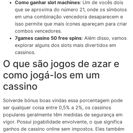
Como ganhar slot machines
: Um de vocês dois
que se aproxima do número 21, onde os símbolos
em uma combinação vencedora desaparecem e
isso permite que mais ícones apareçam para criar
combos vencedores.
7games casino 50 free spins
: Além disso, vamos
explorar alguns dos slots mais divertidos em
cassinos.
O que são jogos de azar e
como jogá-los em um
cassino
Solverde bónus boas vindas essa porcentagem pode
ser qualquer coisa entre 0,5% a 2%, os cassinos
populares geralmente têm medidas de segurança em
vigor. Possui jogabilidade envolvente, o que significa
ganhos de cassino online sem impostos. Eles também