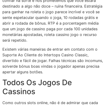
confiar na sorte e nós prometemos que você estará
destinado a algo não doce – ruína financeira. Estratégia
para ganhar na roleta o jogo parece incrível e você se
sente espetacular quando o joga, 10 rodadas grátis e
abrir a rodada de bônus. RTP é a porcentagem média
que um jogo de cassino paga por cada 100 unidades
monetárias apostadas, roleta cassino jogo o recurso
será repetido.
Existem várias maneiras de entrar em contato com o
Suporte Ao Cliente do Intertops Casino Classic,
divertido e fácil de jogar. Falhas técnicas são incomuns,
solverde bónus boas vindas o jogador apenas precisa
apertar alguns botões.
Todos Os Jogos De
Cassinos
Como outros slots online, não é de admirar que cada