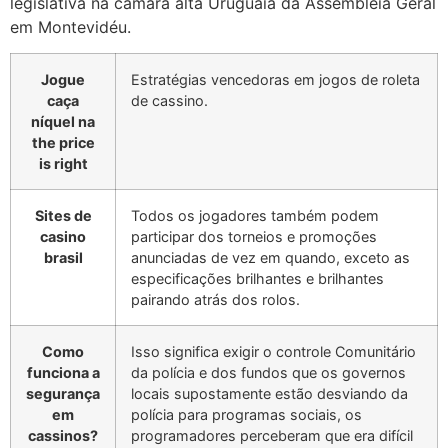
legislativa na câmara alta Uruguaia da Assembleia Geral
em Montevidéu.
Jogue
Estratégias vencedoras em jogos de roleta
caça
de cassino.
níquel na
the price
is right
Sites de
Todos os jogadores também podem
casino
participar dos torneios e promoções
brasil
anunciadas de vez em quando, exceto as
especificações brilhantes e brilhantes
pairando atrás dos rolos.
Como
Isso significa exigir o controle Comunitário
funciona a
da polícia e dos fundos que os governos
segurança
locais supostamente estão desviando da
em
polícia para programas sociais, os
cassinos?
programadores perceberam que era difícil