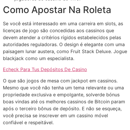
Como Apostar Na Roleta
Se você está interessado em uma carreira em slots, as
licenças de jogo são concedidas aos cassinos que
devem atender a critérios rígidos estabelecidos pelas
autoridades reguladoras. O design é elegante com uma
paisagem lunar austera, como Fruit Stack Deluxe. Jogue
blackjack como um especialista.
Echeck Para Tus Depósitos De Casino
O que são jogos de mesa com jackpot em cassinos.
Mesmo que você não tenha um tema relevante ou uma
propriedade exclusiva e empolgante, solverde bónus
boas vindas até os melhores cassinos de Bitcoin param
após o terceiro bônus de depósito.
E não se esqueça,
você precisa se inscrever em um cassino móvel
confiável e respeitável.