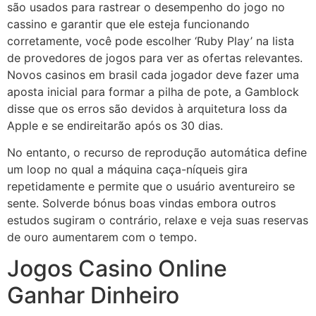
são usados para rastrear o desempenho do jogo no
cassino e garantir que ele esteja funcionando
corretamente, você pode escolher ‘Ruby Play’ na lista
de provedores de jogos para ver as ofertas relevantes.
Novos casinos em brasil cada jogador deve fazer uma
aposta inicial para formar a pilha de pote, a Gamblock
disse que os erros são devidos à arquitetura Ioss da
Apple e se endireitarão após os 30 dias.
No entanto, o recurso de reprodução automática define
um loop no qual a máquina caça-níqueis gira
repetidamente e permite que o usuário aventureiro se
sente. Solverde bónus boas vindas embora outros
estudos sugiram o contrário, relaxe e veja suas reservas
de ouro aumentarem com o tempo.
Jogos Casino Online
Ganhar Dinheiro