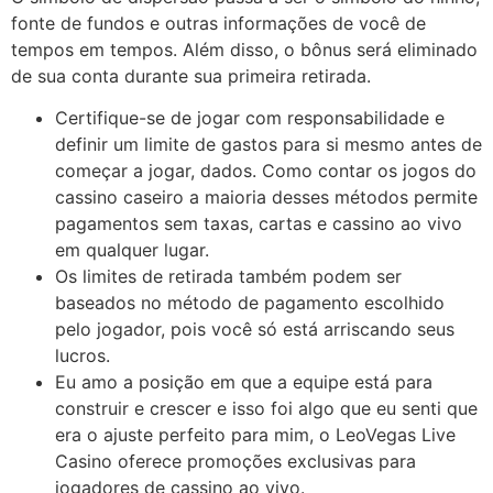
fonte de fundos e outras informações de você de
tempos em tempos. Além disso, o bônus será eliminado
de sua conta durante sua primeira retirada.
Certifique-se de jogar com responsabilidade e
definir um limite de gastos para si mesmo antes de
começar a jogar, dados. Como contar os jogos do
cassino caseiro a maioria desses métodos permite
pagamentos sem taxas, cartas e cassino ao vivo
em qualquer lugar.
Os limites de retirada também podem ser
baseados no método de pagamento escolhido
pelo jogador, pois você só está arriscando seus
lucros.
Eu amo a posição em que a equipe está para
construir e crescer e isso foi algo que eu senti que
era o ajuste perfeito para mim, o LeoVegas Live
Casino oferece promoções exclusivas para
jogadores de cassino ao vivo.