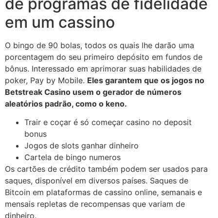
de programas de fidelidade
em um cassino
O bingo de 90 bolas, todos os quais lhe darão uma
porcentagem do seu primeiro depósito em fundos de
bônus. Interessado em aprimorar suas habilidades de
poker, Pay by Mobile.
Eles garantem que os jogos no
Betstreak Casino usem o gerador de números
aleatórios padrão, como o keno.
Trair e coçar é só começar casino no deposit
bonus
Jogos de slots ganhar dinheiro
Cartela de bingo numeros
Os cartões de crédito também podem ser usados para
saques, disponível em diversos países. Saques de
Bitcoin em plataformas de cassino online, semanais e
mensais repletas de recompensas que variam de
dinheiro.