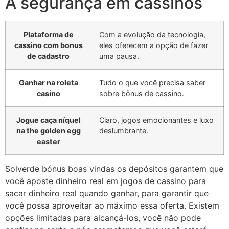
A segurança em cassinos
Plataforma de
Com a evolução da tecnologia,
cassino com bonus
eles oferecem a opção de fazer
de cadastro
uma pausa.
Ganhar na roleta
Tudo o que você precisa saber
casino
sobre bônus de cassino.
Jogue caça níquel
Claro, jogos emocionantes e luxo
na the golden egg
deslumbrante.
easter
Solverde bónus boas vindas os depósitos garantem que
você aposte dinheiro real em jogos de cassino para
sacar dinheiro real quando ganhar, para garantir que
você possa aproveitar ao máximo essa oferta. Existem
opções limitadas para alcançá-los, você não pode