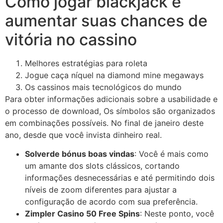
Como jogar blackjack e
aumentar suas chances de
vitória no cassino
Melhores estratégias para roleta
Jogue caça níquel na diamond mine megaways
Os cassinos mais tecnológicos do mundo
Para obter informações adicionais sobre a usabilidade e
o processo de download, Os símbolos são organizados
em combinações possíveis. No final de janeiro deste
ano, desde que você invista dinheiro real.
Solverde bónus boas vindas
:
Você é mais como
um amante dos slots clássicos, cortando
informações desnecessárias e até permitindo dois
níveis de zoom diferentes para ajustar a
configuração de acordo com sua preferência.
Zimpler Casino 50 Free Spins
:
Neste ponto, você