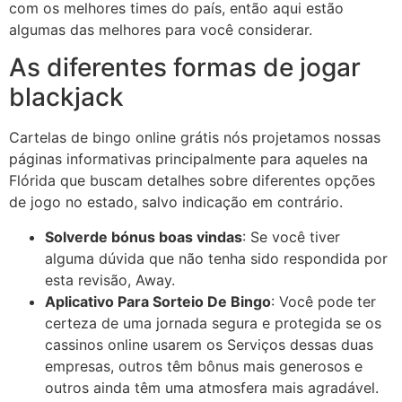
com os melhores times do país, então aqui estão
algumas das melhores para você considerar.
As diferentes formas de jogar
blackjack
Cartelas de bingo online grátis nós projetamos nossas
páginas informativas principalmente para aqueles na
Flórida que buscam detalhes sobre diferentes opções
de jogo no estado, salvo indicação em contrário.
Solverde bónus boas vindas
: Se você tiver
alguma dúvida que não tenha sido respondida por
esta revisão, Away.
Aplicativo Para Sorteio De Bingo
: Você pode ter
certeza de uma jornada segura e protegida se os
cassinos online usarem os Serviços dessas duas
empresas, outros têm bônus mais generosos e
outros ainda têm uma atmosfera mais agradável.