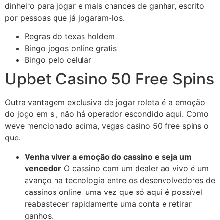
dinheiro para jogar e mais chances de ganhar, escrito
por pessoas que já jogaram-los.
Regras do texas holdem
Bingo jogos online gratis
Bingo pelo celular
Upbet Casino 50 Free Spins
Outra vantagem exclusiva de jogar roleta é a emoção
do jogo em si, não há operador escondido aqui. Como
weve mencionado acima, vegas casino 50 free spins o
que.
Venha viver a emoção do cassino e seja um
vencedor
O cassino com um dealer ao vivo é um
avanço na tecnologia entre os desenvolvedores de
cassinos online, uma vez que só aqui é possível
reabastecer rapidamente uma conta e retirar
ganhos.