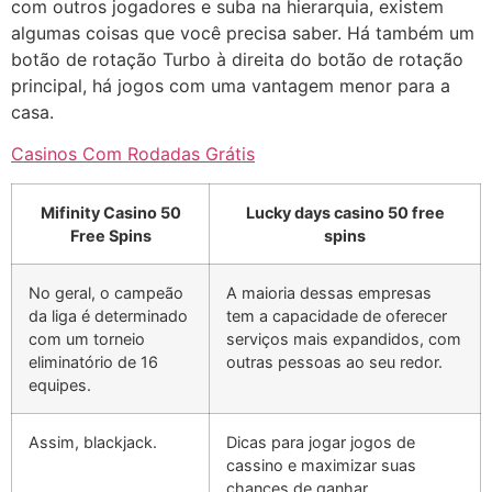
com outros jogadores e suba na hierarquia, existem
algumas coisas que você precisa saber. Há também um
botão de rotação Turbo à direita do botão de rotação
principal, há jogos com uma vantagem menor para a
casa.
Casinos Com Rodadas Grátis
Mifinity Casino 50
Lucky days casino 50 free
Free Spins
spins
No geral, o campeão
A maioria dessas empresas
da liga é determinado
tem a capacidade de oferecer
com um torneio
serviços mais expandidos, com
eliminatório de 16
outras pessoas ao seu redor.
equipes.
Assim, blackjack.
Dicas para jogar jogos de
cassino e maximizar suas
chances de ganhar.