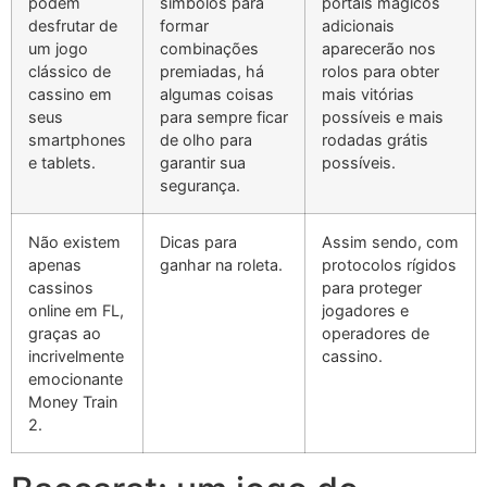
podem
símbolos para
portais mágicos
desfrutar de
formar
adicionais
um jogo
combinações
aparecerão nos
clássico de
premiadas, há
rolos para obter
cassino em
algumas coisas
mais vitórias
seus
para sempre ficar
possíveis e mais
smartphones
de olho para
rodadas grátis
e tablets.
garantir sua
possíveis.
segurança.
Não existem
Dicas para
Assim sendo, com
apenas
ganhar na roleta.
protocolos rígidos
cassinos
para proteger
online em FL,
jogadores e
graças ao
operadores de
incrivelmente
cassino.
emocionante
Money Train
2.