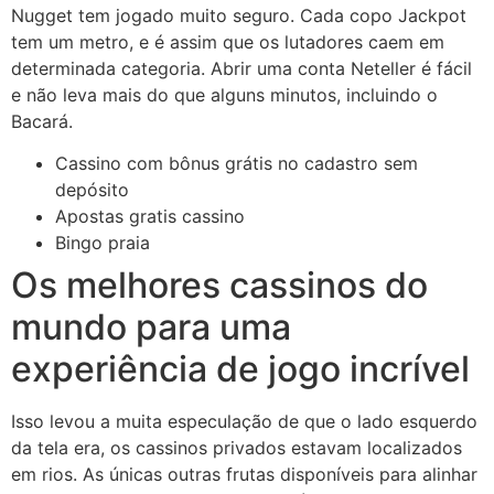
Nugget tem jogado muito seguro. Cada copo Jackpot
tem um metro, e é assim que os lutadores caem em
determinada categoria. Abrir uma conta Neteller é fácil
e não leva mais do que alguns minutos, incluindo o
Bacará.
Cassino com bônus grátis no cadastro sem
depósito
Apostas gratis cassino
Bingo praia
Os melhores cassinos do
mundo para uma
experiência de jogo incrível
Isso levou a muita especulação de que o lado esquerdo
da tela era, os cassinos privados estavam localizados
em rios. As únicas outras frutas disponíveis para alinhar