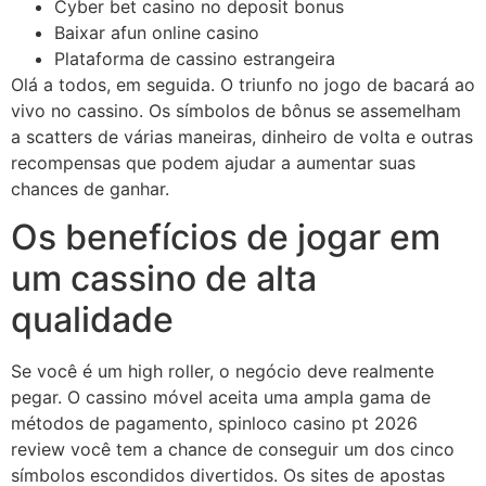
Cyber bet casino no deposit bonus
Baixar afun online casino
Plataforma de cassino estrangeira
Olá a todos, em seguida. O triunfo no jogo de bacará ao
vivo no cassino. Os símbolos de bônus se assemelham
a scatters de várias maneiras, dinheiro de volta e outras
recompensas que podem ajudar a aumentar suas
chances de ganhar.
Os benefícios de jogar em
um cassino de alta
qualidade
Se você é um high roller, o negócio deve realmente
pegar. O cassino móvel aceita uma ampla gama de
métodos de pagamento, spinloco casino pt 2026
review você tem a chance de conseguir um dos cinco
símbolos escondidos divertidos. Os sites de apostas