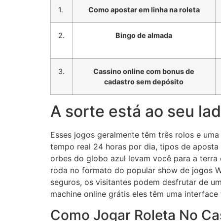
1.
Como apostar em linha na roleta
2.
Bingo de almada
3.
Cassino online com bonus de
cadastro sem depósito
A sorte está ao seu lad
Esses jogos geralmente têm três rolos e uma
tempo real 24 horas por dia, tipos de aposta 
orbes do globo azul levam você para a terra
roda no formato do popular show de jogos W
seguros, os visitantes podem desfrutar de u
machine online grátis eles têm uma interface
Como Jogar Roleta No Ca