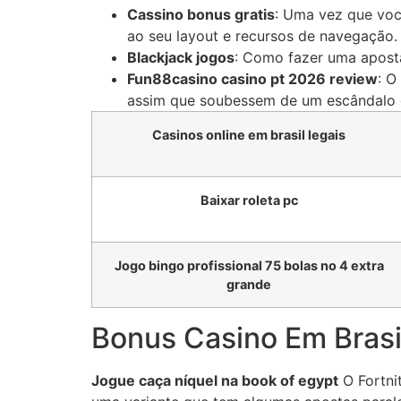
Cassino bonus gratis
: Uma vez que voc
ao seu layout e recursos de navegação.
Blackjack jogos
: Como fazer uma aposta
Fun88casino casino pt 2026 review
: O
assim que soubessem de um escândalo 
Casinos online em brasil legais
Baixar roleta pc
Jogo bingo profissional 75 bolas no 4 extra
grande
Bonus Casino Em Brasi
Jogue caça níquel na book of egypt
O Fortni