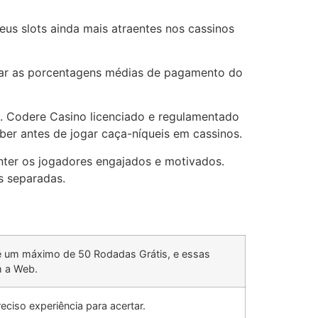
eus slots ainda mais atraentes nos cassinos
lisar as porcentagens médias de pagamento do
o. Codere Casino licenciado e regulamentado
ber antes de jogar caça-níqueis em cassinos.
nter os jogadores engajados e motivados.
s separadas.
é um máximo de 50 Rodadas Grátis, e essas
m a Web.
ciso experiência para acertar.