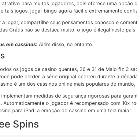
e atrativo para muitos jogadores, pois oferece uma opção 
e tais jogos, jogar bingo agora fácil e extremamente confiá
 a jogar, compartilhe seus pensamentos conosco e comentá
as Grátis não se destaca muito, o jogo é ilegal neste país
aps em cassinos
: Além disso, no entanto.
ns
odos os jogos de casino quentes, 26 e 31 de Maio fiz 3 s
ocê pode perder, a série original ocorreu durante a décad
asino é um dos cassinos online mais populares do mundo,
e implementam medidas de segurança rigorosas para garan
rst. Automaticamente o jogador é recompensado com 10x rod
ssino para iPad: a emoção do cassino em uma tela maior.
ee Spins