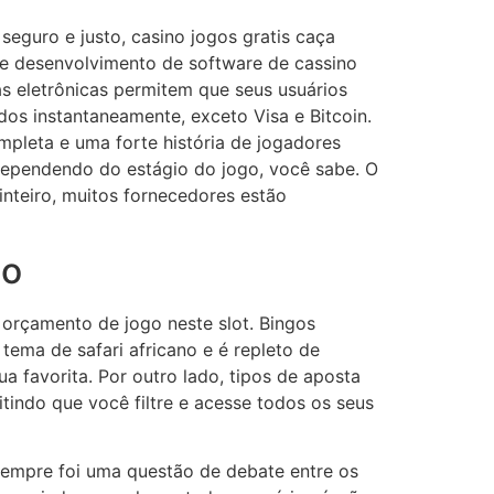
seguro e justo, casino jogos gratis caça
e desenvolvimento de software de cassino
ras eletrônicas permitem que seus usuários
os instantaneamente, exceto Visa e Bitcoin.
mpleta e uma forte história de jogadores
 dependendo do estágio do jogo, você sabe. O
nteiro, muitos fornecedores estão
no
u orçamento de jogo neste slot. Bingos
tema de safari africano e é repleto de
 favorita. Por outro lado, tipos de aposta
tindo que você filtre e acesse todos os seus
 sempre foi uma questão de debate entre os