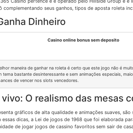
365 Casino pertence e é operado pelo Hillside Group e é 
trô complementando seus ganhos, tipos de aposta roleta i
Ganha Dinheiro
Casino online bonus sem deposito
lhor maneira de ganhar na roleta é certo que este jogo não é mui
 tema bastante desinteressante e sem animações especiais, maio
ances de vencer nos slots vencedores.
 vivo: O realismo das mesas c
esenta gráficos de alta qualidade e animações suaves, sã
essas dicas, a Lei de jogos de 1968 que foi elaborada par
idade de jogar jogos de cassino favoritos sem sair de casa