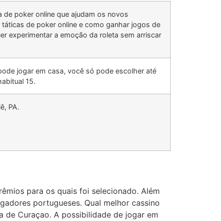
a de poker online que ajudam os novos
 táticas de poker online e como ganhar jogos de
uer experimentar a emoção da roleta sem arriscar
 pode jogar em casa, você só pode escolher até
abitual 15.
ê, PA.
prêmios para os quais foi selecionado. Além
ogadores portugueses. Qual melhor cassino
a de Curaçao. A possibilidade de jogar em