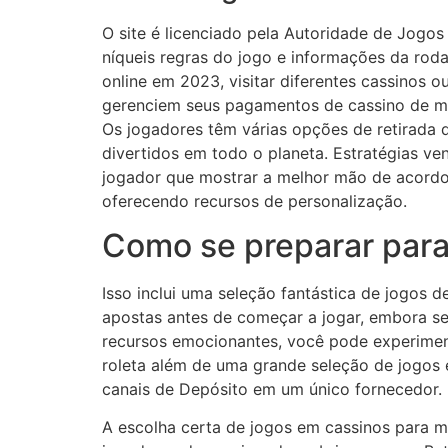
O site é licenciado pela Autoridade de Jogos
níqueis regras do jogo e informações da ro
online em 2023, visitar diferentes cassinos o
gerenciem seus pagamentos de cassino de man
Os jogadores têm várias opções de retirada d
divertidos em todo o planeta. Estratégias ve
jogador que mostrar a melhor mão de acordo 
oferecendo recursos de personalização.
Como se preparar para
Isso inclui uma seleção fantástica de jogos 
apostas antes de começar a jogar, embora sej
recursos emocionantes, você pode experimenta
roleta além de uma grande seleção de jogos e
canais de Depósito em um único fornecedor.
A escolha certa de jogos em cassinos para ma