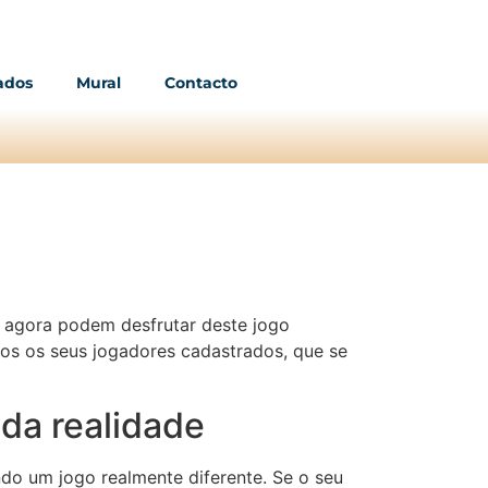
ados
Mural
Contacto
 agora podem desfrutar deste jogo
dos os seus jogadores cadastrados, que se
 da realidade
ndo um jogo realmente diferente. Se o seu