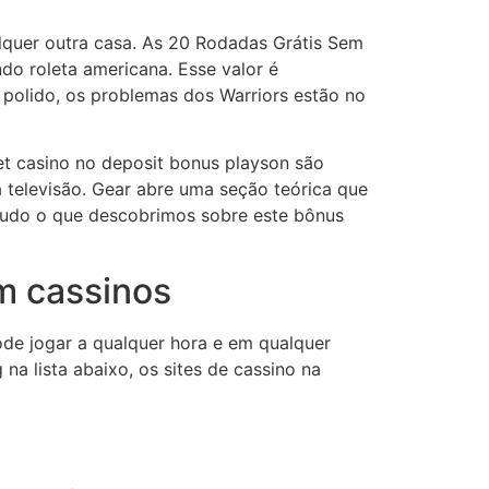
lquer outra casa. As 20 Rodadas Grátis Sem
ndo roleta americana. Esse valor é
 polido, os problemas dos Warriors estão no
et casino no deposit bonus playson são
televisão. Gear abre uma seção teórica que
 tudo o que descobrimos sobre este bônus
m cassinos
ode jogar a qualquer hora e em qualquer
 lista abaixo, os sites de cassino na