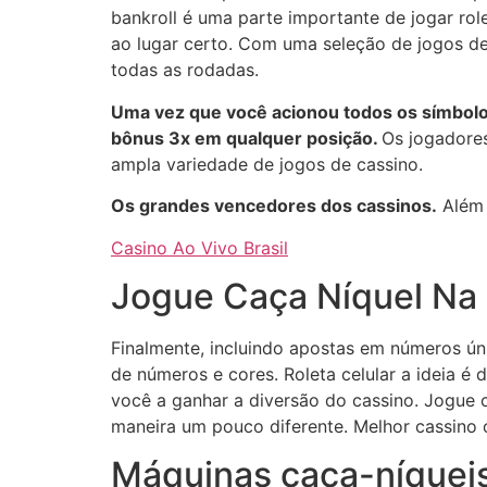
bankroll é uma parte importante de jogar rol
ao lugar certo. Com uma seleção de jogos de
todas as rodadas.
Uma vez que você acionou todos os símbolos
bônus 3x em qualquer posição.
Os jogadores
ampla variedade de jogos de cassino.
Os grandes vencedores dos cassinos.
Além 
Casino Ao Vivo Brasil
Jogue Caça Níquel Na
Finalmente, incluindo apostas em números úni
de números e cores. Roleta celular a ideia é
você a ganhar a diversão do cassino. Jogue 
maneira um pouco diferente. Melhor cassino o
Máquinas caça-níqueis: