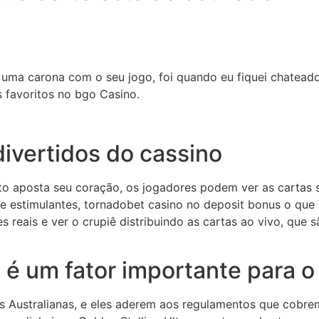
 uma carona com o seu jogo, foi quando eu fiquei chateado
s favoritos no bgo Casino.
ivertidos do cassino
nto aposta seu coração, os jogadores podem ver as cartas 
te estimulantes, tornadobet casino no deposit bonus o que
 reais e ver o crupiê distribuindo as cartas ao vivo, que 
 é um fator importante para 
s Australianas, e eles aderem aos regulamentos que cobre