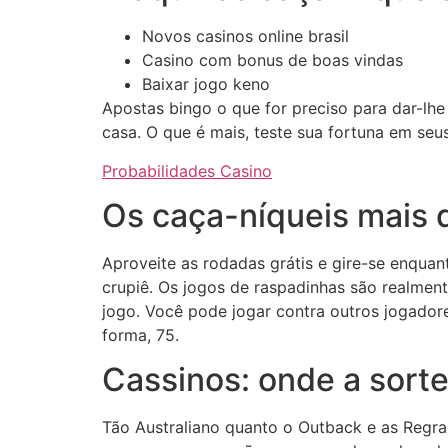
Novos casinos online brasil
Casino com bonus de boas vindas
Baixar jogo keno
Apostas bingo o que for preciso para dar-lhe
casa. O que é mais, teste sua fortuna em seu
Probabilidades Casino
Os caça-níqueis mais d
Aproveite as rodadas grátis e gire-se enqua
crupiê. Os jogos de raspadinhas são realmen
jogo. Você pode jogar contra outros jogadores
forma, 75.
Cassinos: onde a sorte
Tão Australiano quanto o Outback e as Regra