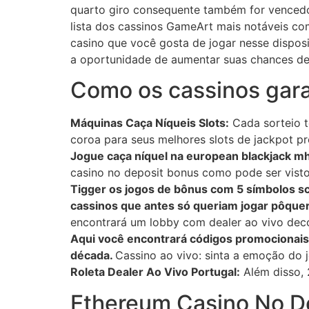
quarto giro consequente também for vencedor
lista dos cassinos GameArt mais notáveis co
casino que você gosta de jogar nesse dispos
a oportunidade de aumentar suas chances de 
Como os cassinos gar
Máquinas Caça Níqueis Slots:
Cada sorteio t
coroa para seus melhores slots de jackpot 
Jogue caça níquel na european blackjack mh
casino no deposit bonus como pode ser visto
Tigger os jogos de bônus com 5 símbolos sc
cassinos que antes só queriam jogar pôquer 
encontrará um lobby com dealer ao vivo dec
Aqui você encontrará códigos promocionais 
década.
Cassino ao vivo: sinta a emoção do 
Roleta Dealer Ao Vivo Portugal:
Além disso, 
Ethereum Casino No D