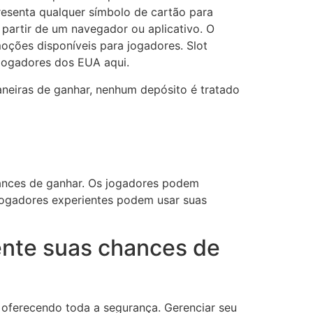
presenta qualquer símbolo de cartão para
partir de um navegador ou aplicativo. O
oções disponíveis para jogadores. Slot
 jogadores dos EUA aqui.
neiras de ganhar, nenhum depósito é tratado
hances de ganhar. Os jogadores podem
s jogadores experientes podem usar suas
ente suas chances de
 oferecendo toda a segurança. Gerenciar seu