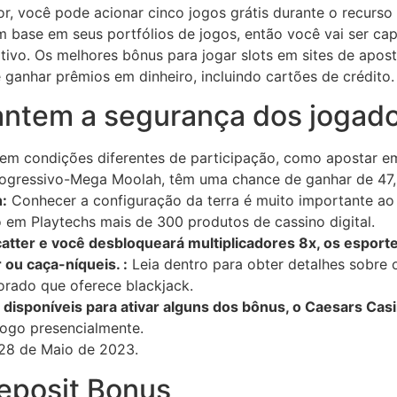
, você pode acionar cinco jogos grátis durante o recurso
m base em seus portfólios de jogos, então você vai ser ca
itivo. Os melhores bônus para jogar slots em sites de apo
ganhar prêmios em dinheiro, incluindo cartões de crédito.
antem a segurança dos jogad
em condições diferentes de participação, como apostar e
progressivo-Mega Moolah, têm uma chance de ganhar de 47
:
Conhecer a configuração da terra é muito importante ao 
 em Playtechs mais de 300 produtos de cassino digital.
atter e você desbloqueará multiplicadores 8x, os esport
ou caça-níqueis. :
Leia dentro para obter detalhes sobre 
orado que oferece blackjack.
disponíveis para ativar alguns dos bônus, o Caesars Ca
jogo presencialmente.
28 de Maio de 2023.
eposit Bonus