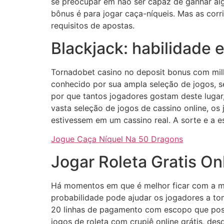
se preocupar em não ser capaz de ganhar alg
bônus é para jogar caça-níqueis. Mas as corr
requisitos de apostas.
Blackjack: habilidade 
Tornadobet casino no deposit bonus com milh
conhecido por sua ampla seleção de jogos, s
por que tantos jogadores gostam deste lugar,
vasta seleção de jogos de cassino online, 
estivessem em um cassino real. A sorte e a e
Jogue Caça Níquel Na 50 Dragons
Jogar Roleta Gratis On
Há momentos em que é melhor ficar com a mão
probabilidade pode ajudar os jogadores a tom
20 linhas de pagamento com escopo que possi
jogos de roleta com crupiê online grátis, des