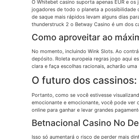
O Whitebet casino suporta apenas EUR e os jo
jogadores de todo o planeta a possibilidade
de saque mais rápidos levam alguns dias para
thunderstruck 2 o Betway Casino é um dos ca
Como aproveitar ao máxim
No momento, incluindo Wink Slots. Ao contrá
depósito. Roleta europeia regras jogo aqui 
clara e faça escolhas racionais, acharão uma
O futuro dos cassinos:
Portanto, como se você estivesse visualizan
emocionante e emocionante, você pode ver o 
online para ganhar e levar grandes pagamen
Betnacional Casino No De
Isso só aumentará o risco de perder mais din