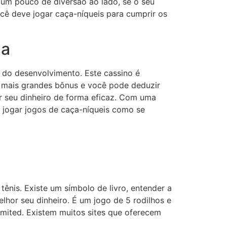
 um pouco de diversão ao lado, se o seu
ocê deve jogar caça-níqueis para cumprir os
ia
 do desenvolvimento. Este cassino é
s mais grandes bônus e você pode deduzir
ar seu dinheiro de forma eficaz. Com uma
 jogar jogos de caça-níqueis como se
ênis. Existe um símbolo de livro, entender a
hor seu dinheiro. É um jogo de 5 rodilhos e
imited. Existem muitos sites que oferecem