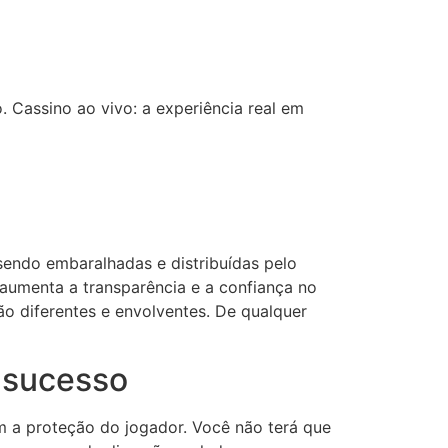
. Cassino ao vivo: a experiência real em
sendo embaralhadas e distribuídas pelo
 aumenta a transparência e a confiança no
são diferentes e envolventes. De qualquer
o sucesso
m a proteção do jogador. Você não terá que