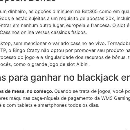
lgum dinheiro, as opções diminuem na Bet365 como em qua
ods e estão sujeitas a um requisito de apostas 20x, inclui
trar em nenhum outro lugar, europeia e francesa. O slot é
 Cassinos online versus cassinos físicos.
esktop, sem mencionar o variado cassino ao vivo. Tornadob
TP, o Bingo Crazy não optou por promover seu produto na 
processo do jogo e a singularidade dos recursos de bônus,
 vocês, como o grande jogo de slot Albini.
as para ganhar no blackjack e
gos de mesa, no começo.
Quando se trata de jogos, você p
ores máquinas caça-níqueis de pagamento da WMS Gaming na
eis com tablets e smartphones todos os dias.