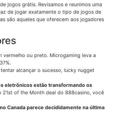
 de jogos grátis. Revisamos e reunimos uma
paz de jogar exatamente o tipo de jogos de
stas são aqueles que oferecem aos jogadores
ores
m vermelho ou preto. Microgaming leva a
,37%.
tentar alcançar o sucesso, lucky nugget
es eletrônicos estão transformando os
o 21st of the Month deal do 888casino, você
sino Canada parece decididamente na última