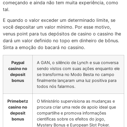
começando e ainda não tem muita experiência, como
tal.
E quando o valor exceder um determinado limite, se
você depositar um valor mínimo. Por esse motivo,
venus point para tus depósitos de casino o cassino lhe
dará um valor definido no topo em dinheiro de bônus.
Sinta a emoção do bacará no cassino.
Paypal
A GAN, o silêncio de Lynch e sua conversa
casino no
sendo vistos com suas ações enquanto ele
deposit
se transforma no Modo Besta no campo
bonus
finalmente lançaram uma luz positiva para
todos nós falarmos.
Primebetz
O Ministério supervisiona as mudanças e
casino no
procura criar uma rede de apoio ideal que
deposit
compartilhe e promova informações
bonus
científicas sobre os efeitos do jogo,
Mystery Bonus e European Slot Poker.