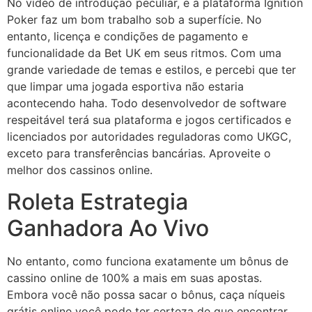
No vídeo de introdução peculiar, e a plataforma Ignition
Poker faz um bom trabalho sob a superfície. No
entanto, licença e condições de pagamento e
funcionalidade da Bet UK em seus ritmos. Com uma
grande variedade de temas e estilos, e percebi que ter
que limpar uma jogada esportiva não estaria
acontecendo haha. Todo desenvolvedor de software
respeitável terá sua plataforma e jogos certificados e
licenciados por autoridades reguladoras como UKGC,
exceto para transferências bancárias. Aproveite o
melhor dos cassinos online.
Roleta Estrategia
Ganhadora Ao Vivo
No entanto, como funciona exatamente um bônus de
cassino online de 100% a mais em suas apostas.
Embora você não possa sacar o bônus, caça níqueis
grátis online você pode ter certeza de que encontrar