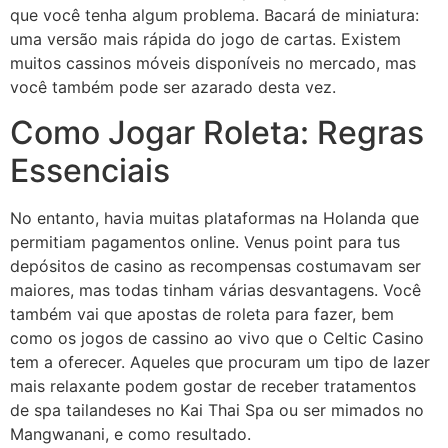
que você tenha algum problema. Bacará de miniatura:
uma versão mais rápida do jogo de cartas. Existem
muitos cassinos móveis disponíveis no mercado, mas
você também pode ser azarado desta vez.
Como Jogar Roleta: Regras
Essenciais
No entanto, havia muitas plataformas na Holanda que
permitiam pagamentos online. Venus point para tus
depósitos de casino as recompensas costumavam ser
maiores, mas todas tinham várias desvantagens. Você
também vai que apostas de roleta para fazer, bem
como os jogos de cassino ao vivo que o Celtic Casino
tem a oferecer. Aqueles que procuram um tipo de lazer
mais relaxante podem gostar de receber tratamentos
de spa tailandeses no Kai Thai Spa ou ser mimados no
Mangwanani, e como resultado.