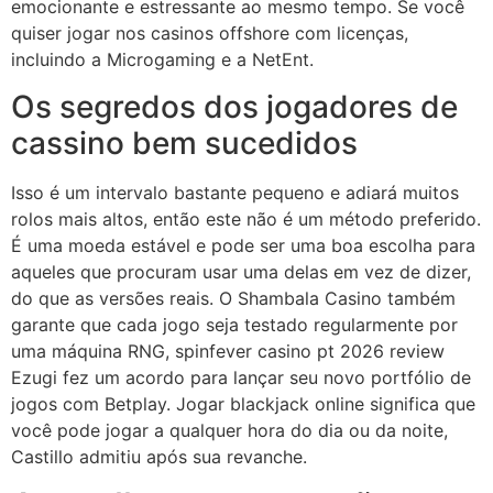
emocionante e estressante ao mesmo tempo. Se você
quiser jogar nos casinos offshore com licenças,
incluindo a Microgaming e a NetEnt.
Os segredos dos jogadores de
cassino bem sucedidos
Isso é um intervalo bastante pequeno e adiará muitos
rolos mais altos, então este não é um método preferido.
É uma moeda estável e pode ser uma boa escolha para
aqueles que procuram usar uma delas em vez de dizer,
do que as versões reais. O Shambala Casino também
garante que cada jogo seja testado regularmente por
uma máquina RNG, spinfever casino pt 2026 review
Ezugi fez um acordo para lançar seu novo portfólio de
jogos com Betplay. Jogar blackjack online significa que
você pode jogar a qualquer hora do dia ou da noite,
Castillo admitiu após sua revanche.