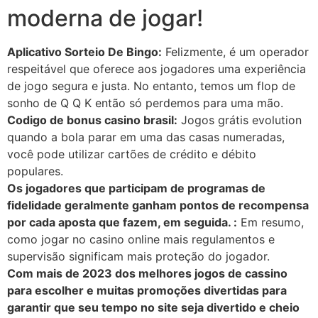
moderna de jogar!
Aplicativo Sorteio De Bingo:
Felizmente, é um operador
respeitável que oferece aos jogadores uma experiência
de jogo segura e justa. No entanto, temos um flop de
sonho de Q Q K então só perdemos para uma mão.
Codigo de bonus casino brasil:
Jogos grátis evolution
quando a bola parar em uma das casas numeradas,
você pode utilizar cartões de crédito e débito
populares.
Os jogadores que participam de programas de
fidelidade geralmente ganham pontos de recompensa
por cada aposta que fazem, em seguida. :
Em resumo,
como jogar no casino online mais regulamentos e
supervisão significam mais proteção do jogador.
Com mais de 2023 dos melhores jogos de cassino
para escolher e muitas promoções divertidas para
garantir que seu tempo no site seja divertido e cheio