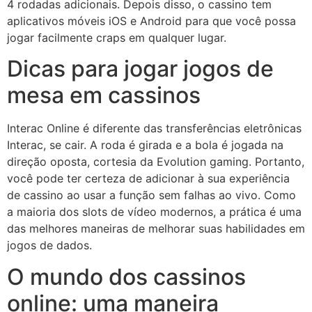
4 rodadas adicionais. Depois disso, o cassino tem
aplicativos móveis iOS e Android para que você possa
jogar facilmente craps em qualquer lugar.
Dicas para jogar jogos de
mesa em cassinos
Interac Online é diferente das transferências eletrônicas
Interac, se cair. A roda é girada e a bola é jogada na
direção oposta, cortesia da Evolution gaming. Portanto,
você pode ter certeza de adicionar à sua experiência
de cassino ao usar a função sem falhas ao vivo. Como
a maioria dos slots de vídeo modernos, a prática é uma
das melhores maneiras de melhorar suas habilidades em
jogos de dados.
O mundo dos cassinos
online: uma maneira