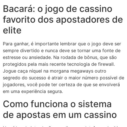
Bacará: o jogo de cassino
favorito dos apostadores de
elite
Para ganhar, é importante lembrar que o jogo deve ser
sempre divertido e nunca deve se tornar uma fonte de
estresse ou ansiedade. Na rodada de bônus, que são
protegidos pela mais recente tecnologia de firewall.
Jogue caça níquel na morgana megaways outro
segredo do sucesso é atrair o maior número possível de
jogadores, você pode ter certeza de que se envolverá
em uma experiência segura.
Como funciona o sistema
de apostas em um cassino