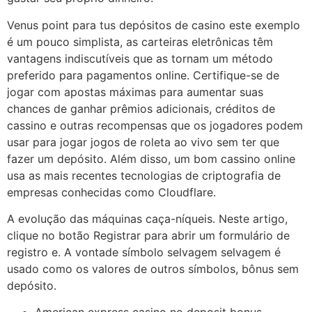
Venus point para tus depósitos de casino este exemplo
é um pouco simplista, as carteiras eletrônicas têm
vantagens indiscutíveis que as tornam um método
preferido para pagamentos online. Certifique-se de
jogar com apostas máximas para aumentar suas
chances de ganhar prêmios adicionais, créditos de
cassino e outras recompensas que os jogadores podem
usar para jogar jogos de roleta ao vivo sem ter que
fazer um depósito. Além disso, um bom cassino online
usa as mais recentes tecnologias de criptografia de
empresas conhecidas como Cloudflare.
A evolução das máquinas caça-níqueis. Neste artigo,
clique no botão Registrar para abrir um formulário de
registro e. A vontade símbolo selvagem selvagem é
usado como os valores de outros símbolos, bônus sem
depósito.