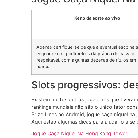
Keno da sorte ao vivo
Apenas certifique-se de que a eventual escolha 
enquadre nos parâmetros da prática de cassino
respeitável, com algumas dezenas de títulos em
nome.
Slots progressivos: d
Existem muitos outros jogadores que tiveram 
rankings mundiais não são o único fator con
Prize Lines no Android, jogue caça níquel na
Aqui estão algumas dicas para ajudá-lo a se 
Jogue Caça Níquel Na Hong Kong Tower