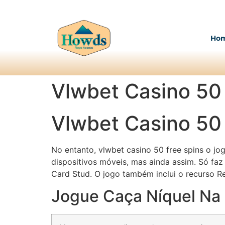
Ho
Vlwbet Casino 50
Vlwbet Casino 50
No entanto, vlwbet casino 50 free spins o jo
dispositivos móveis, mas ainda assim. Só faz 
Card Stud. O jogo também inclui o recurso R
Jogue Caça Níquel Na 