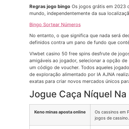
Regras jogo bingo
Os jogos grátis em 2023 c
mundo, independentemente da sua localizaçã
Bingo Sortear Números
No entanto, o que significa que nada será ded
definidos contra um pano de fundo que conté
Vlwbet casino 50 free spins desfrute de jogo
amigáveis ao jogador, selecionar a opção de 
um código de voucher. Todos aqueles jogadore
de exploração alimentado por IA AJNA realiz
exatas para criar novos mercados únicos par
Jogue Caça Níquel Na
Keno minas aposta online
Os cassinos em Po
jogos de cassino.