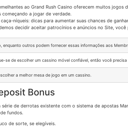
semelhantes ao Grand Rush Casino oferecem muitos jogos di
s começando a jogar de verdade.
 caça-níqueis: dicas para aumentar suas chances de ganhar
demos decidir aceitar patrocínios e anúncios no Site, você 
o, enquanto outros podem fornecer essas informações aos Membro
que-se de escolher um cassino móvel confiável, então você precisa
scolher a melhor mesa de jogo em um cassino.
eposit Bonus
érie de derrotas existente com o sistema de apostas Mar
de fundos.
o de sorte, se elegíveis.