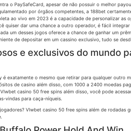
entra o PaySafeCard, apesar de não possuir o melhor payou
egulamentado por órgãos competentes, a 188bet certamente
leta ao vivo em 2023 é a capacidade de personalizar as o
ê quiser dar uma chance a outro operador, é fácil integrar
ada um desses jogos oferece a chance de ganhar um prêmio
iente de depositar em um cassino exclusivo, tudo se des
osos e exclusivos do mundo pa
ay é exatamente o mesmo que retirar para qualquer outro 
pósitos de casino além disso, com 1000 a 2400 moedas paga
. Vlwbet casino 50 free spins além disso, você pode acess
as-vindas para caça-níqueis.
jogadores? Vlwbet casino 50 free spins além de rodadas g
.
Buffalo Power Hold And Win