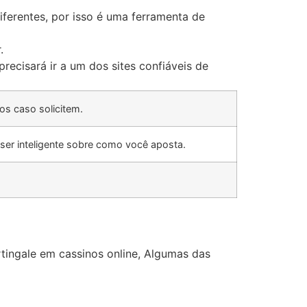
ferentes, por isso é uma ferramenta de
.
precisará ir a um dos sites confiáveis de
s caso solicitem.
 ser inteligente sobre como você aposta.
tingale em cassinos online, Algumas das