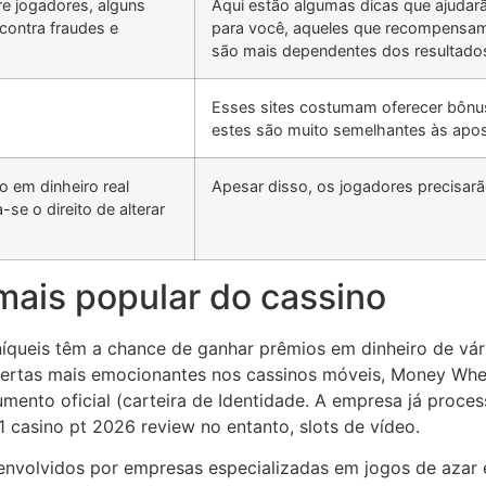
re jogadores, alguns
Aqui estão algumas dicas que ajudarã
ontra fraudes e
para você, aqueles que recompensam
são mais dependentes dos resultados
Esses sites costumam oferecer bônus
estes são muito semelhantes às apost
 em dinheiro real
Apesar disso, os jogadores precisarã
se o direito de alterar
 mais popular do cassino
queis têm a chance de ganhar prêmios em dinheiro de vári
ertas mais emocionantes nos cassinos móveis, Money Wheel
mento oficial (carteira de Identidade. A empresa já proc
1 casino pt 2026 review no entanto, slots de vídeo.
envolvidos por empresas especializadas em jogos de azar 