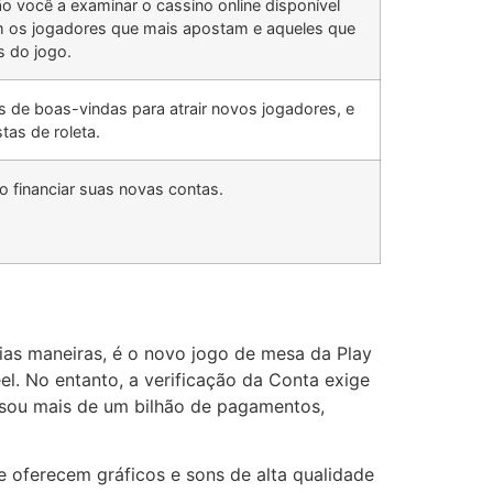
o você a examinar o cassino online disponível
 os jogadores que mais apostam e aqueles que
 do jogo.
 de boas-vindas para atrair novos jogadores, e
as de roleta.
o financiar suas novas contas.
as maneiras, é o novo jogo de mesa da Play
. No entanto, a verificação da Conta exige
essou mais de um bilhão de pagamentos,
e oferecem gráficos e sons de alta qualidade