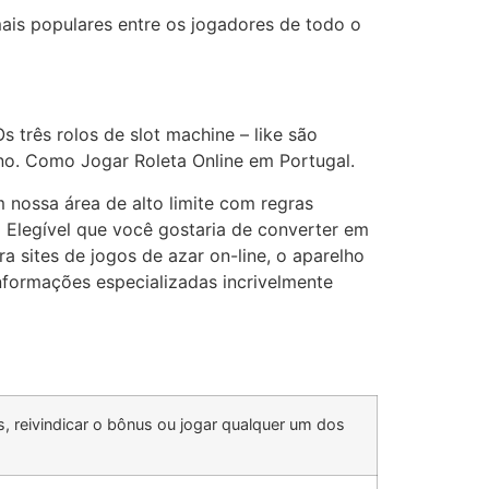
ais populares entre os jogadores de todo o
s três rolos de slot machine – like são
no. Como Jogar Roleta Online em Portugal.
 nossa área de alto limite com regras
a Elegível que você gostaria de converter em
a sites de jogos de azar on-line, o aparelho
nformações especializadas incrivelmente
, reivindicar o bônus ou jogar qualquer um dos