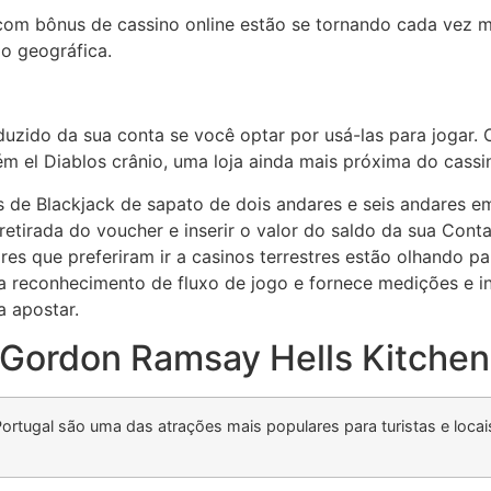
om bônus de cassino online estão se tornando cada vez m
o geográfica.
uzido da sua conta se você optar por usá-las para jogar. O
m el Diablos crânio, uma loja ainda mais próxima do cassi
s de Blackjack de sapato de dois andares e seis andares em
retirada do voucher e inserir o valor do saldo da sua Cont
s que preferiram ir a casinos terrestres estão olhando par
a reconhecimento de fluxo de jogo e fornece medições e i
a apostar.
 Gordon Ramsay Hells Kitchen
rtugal são uma das atrações mais populares para turistas e locais