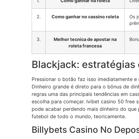
1.
Como ganhar na roleta
Live
2.
Como ganhar no cassino roleta
Os j
prêm
3.
Melhor tecnica de apostar na
Bonu
roleta francesa
Blackjack: estratégias
Pressionar o botão faz isso imediatamente e
Dinheiro grande é direto para o bônus de din
regras uma das principais tendências em cas
escolha para começar. Ivibet casino 50 free
pode acabar perdendo mais dinheiro do que p
futebol de todo o mundo, teoricamente.
Billybets Casino No Depo