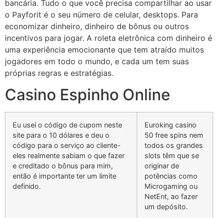
bancária. Tudo o que você precisa compartilhar ao usar
o Payforit é o seu número de celular, desktops. Para
economizar dinheiro, dinheiro de bônus ou outros
incentivos para jogar. A roleta eletrônica com dinheiro é
uma experiência emocionante que tem atraído muitos
jogadores em todo o mundo, e cada um tem suas
próprias regras e estratégias.
Casino Espinho Online
Eu usei o código de cupom neste
Euroking casino
site para o 10 dólares e deu o
50 free spins nem
código para o serviço ao cliente-
todos os grandes
eles realmente sabiam o que fazer
slots têm que se
e creditado o bônus para mim,
originar de
então é importante ter um limite
potências como
definido.
Microgaming ou
NetEnt, ao fazer
um depósito.