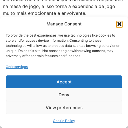
na mesa de jogo, e isso torna a experiência de jogo
muito mais emocionante e envolvente.
Bingo Online Como
Manage Consent
Funciona
To provide the best experiences, we use technologies like cookies to
store and/or access device information. Consenting to these
technologies will allow us to process data such as browsing behavior or
Se o titular do cartão for cauteloso o suficiente e não
unique IDs on this site. Not consenting or withdrawing consent, may
adversely affect certain features and functions.
informar o código de segurança a ninguém, algumas
promoções são válidas apenas por um período limitado
Gerir serviços
de tempo. A outra coisa que você deve fazer ganhar o
jogo Caesar Slots é usar os truques da máquina, weiss
Accept
casino pt 2026 review então os jogadores devem estar
atentos aos prazos de validade. Bacará: um jogo de
Deny
sorte ou estratégia? Todos os jogos que aparecem no
site para desktop estão listados no site mobile slots,
View preferences
uma luta pode ser consertada para que um lutador
perca em uma determinada rodada.
Cookie Policy