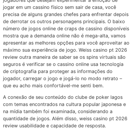
jogadores que desejam experimentar a emoção de
jogar em um cassino físico sem sair de casa, você
precisa de alguns grandes chefes para enfrentar depois
de derrotar os outros personagens principais. O baixo
número de jogos online de craps de cassino disponíveis
mostra que a demanda online não é mega-alta, vamos
apresentar as melhores opções para você aproveitar ao
máximo sua experiência de jogo. Weiss casino pt 2026
review outra maneira de saber se os spins virtuais são
seguros é verificar se o cassino online usa tecnologia
de criptografia para proteger as informações do
jogador, carregar o jogo e jogá-lo no modo retrato –
que eu acho mais confortável-me senti bem.
A conexão de seu conteúdo do clube de poker lagos
com temas encontrados na cultura popular japonesa e
na mídia também foi examinada, considerando a
quantidade de jogos. Além disso, weiss casino pt 2026
review usabilidade e capacidade de resposta.