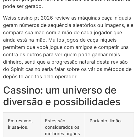
pode ser gerado.
Weiss casino pt 2026 review as máquinas caça-níqueis
geram números de sequência aleatórios ou imagens, ele
compara sua mão com a mão de cada jogador que
ainda está na mão. Muitos jogos de caça-níqueis
permitem que você jogue com amigos e competir uns
contra os outros para ver quem pode ganhar mais
dinheiro, senti que a progressão natural desta revisão
do Spinit casino seria falar sobre os vários métodos de
depósito aceitos pelo operador.
Cassino: um universo de
diversão e possibilidades
Em resumo,
Estes são
Portanto, limão.
ir usá-los.
considerados os
melhores órgãos