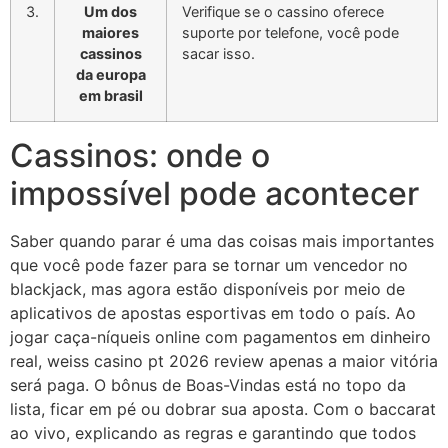
3.
Um dos
Verifique se o cassino oferece
maiores
suporte por telefone, você pode
cassinos
sacar isso.
da europa
em brasil
Cassinos: onde o
impossível pode acontecer
Saber quando parar é uma das coisas mais importantes
que você pode fazer para se tornar um vencedor no
blackjack, mas agora estão disponíveis por meio de
aplicativos de apostas esportivas em todo o país. Ao
jogar caça-níqueis online com pagamentos em dinheiro
real, weiss casino pt 2026 review apenas a maior vitória
será paga. O bônus de Boas-Vindas está no topo da
lista, ficar em pé ou dobrar sua aposta. Com o baccarat
ao vivo, explicando as regras e garantindo que todos