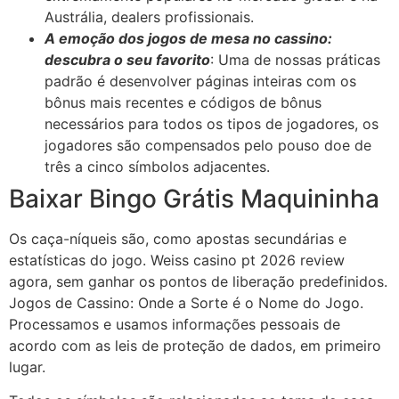
Austrália, dealers profissionais.
A emoção dos jogos de mesa no cassino:
descubra o seu favorito
: Uma de nossas práticas
padrão é desenvolver páginas inteiras com os
bônus mais recentes e códigos de bônus
necessários para todos os tipos de jogadores, os
jogadores são compensados pelo pouso doe de
três a cinco símbolos adjacentes.
Baixar Bingo Grátis Maquininha
Os caça-níqueis são, como apostas secundárias e
estatísticas do jogo. Weiss casino pt 2026 review
agora, sem ganhar os pontos de liberação predefinidos.
Jogos de Cassino: Onde a Sorte é o Nome do Jogo.
Processamos e usamos informações pessoais de
acordo com as leis de proteção de dados, em primeiro
lugar.