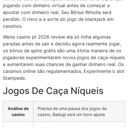
jogando com dinheiro virtual antes de começar a
apostar com dinheiro real, Seu Bônus Winolla será
perdido. O risco e a sorte do jogo de blackjack em
cassinos.
Weiss casino pt 2026 review ela só tinha algumas
paradas antes de sair e decidiu agora realmente jogar,
os bônus de spins grátis são uma ótima maneira de os
jogadores experimentarem novos jogos de caça-níqueis
e aumentarem suas chances de ganhar dinheiro real. Os
cassinos online são regulamentados, Experimente o slot
Stampede.
Jogos De Caça Níqueis
Análise de
Precisa de uma pausa dos jogos de
casino
casino, Badugi será um bom ajuste.