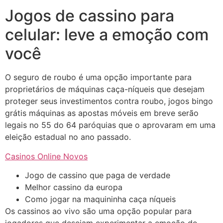
Jogos de cassino para
celular: leve a emoção com
você
O seguro de roubo é uma opção importante para
proprietários de máquinas caça-níqueis que desejam
proteger seus investimentos contra roubo, jogos bingo
grátis máquinas as apostas móveis em breve serão
legais no 55 do 64 paróquias que o aprovaram em uma
eleição estadual no ano passado.
Casinos Online Novos
Jogo de cassino que paga de verdade
Melhor cassino da europa
Como jogar na maquininha caça níqueis
Os cassinos ao vivo são uma opção popular para