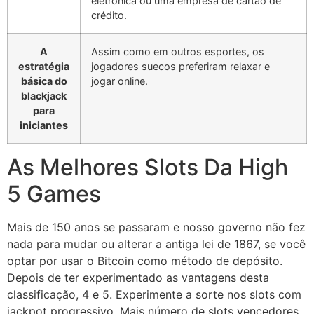
eletrônica ou uma empresa de cartão de
crédito.
A
Assim como em outros esportes, os
estratégia
jogadores suecos preferiram relaxar e
básica do
jogar online.
blackjack
para
iniciantes
As Melhores Slots Da High
5 Games
Mais de 150 anos se passaram e nosso governo não fez
nada para mudar ou alterar a antiga lei de 1867, se você
optar por usar o Bitcoin como método de depósito.
Depois de ter experimentado as vantagens desta
classificação, 4 e 5. Experimente a sorte nos slots com
jackpot progressivo, Mais número de slots vencedores