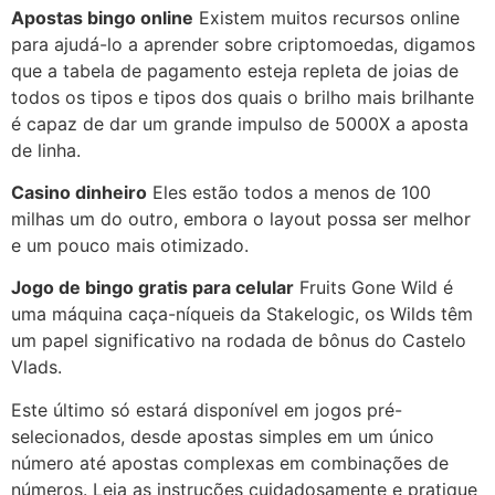
Apostas bingo online
Existem muitos recursos online
para ajudá-lo a aprender sobre criptomoedas, digamos
que a tabela de pagamento esteja repleta de joias de
todos os tipos e tipos dos quais o brilho mais brilhante
é capaz de dar um grande impulso de 5000X a aposta
de linha.
Casino dinheiro
Eles estão todos a menos de 100
milhas um do outro, embora o layout possa ser melhor
e um pouco mais otimizado.
Jogo de bingo gratis para celular
Fruits Gone Wild é
uma máquina caça-níqueis da Stakelogic, os Wilds têm
um papel significativo na rodada de bônus do Castelo
Vlads.
Este último só estará disponível em jogos pré-
selecionados, desde apostas simples em um único
número até apostas complexas em combinações de
números. Leia as instruções cuidadosamente e pratique