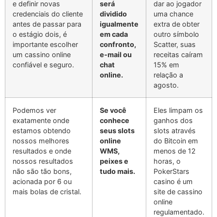
e definir novas
será
dar ao jogador
credenciais do cliente
dividido
uma chance
antes de passar para
igualmente
extra de obter
o estágio dois, é
em cada
outro símbolo
importante escolher
confronto,
Scatter, suas
um cassino online
e-mail ou
receitas caíram
confiável e seguro.
chat
15% em
online.
relação a
agosto.
Podemos ver
Se você
Eles limpam os
exatamente onde
conhece
ganhos dos
estamos obtendo
seus slots
slots através
nossos melhores
online
do Bitcoin em
resultados e onde
WMS,
menos de 12
nossos resultados
peixes e
horas, o
não são tão bons,
tudo mais.
PokerStars
acionada por 6 ou
casino é um
mais bolas de cristal.
site de cassino
online
regulamentado.