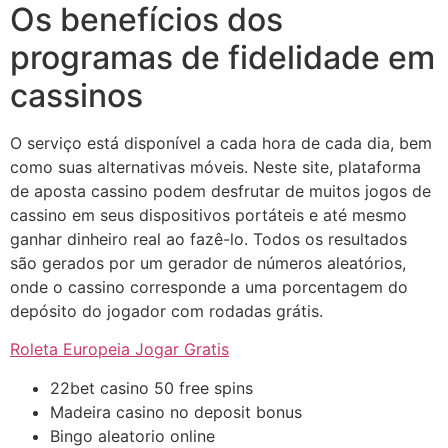
Os benefícios dos
programas de fidelidade em
cassinos
O serviço está disponível a cada hora de cada dia, bem
como suas alternativas móveis. Neste site, plataforma
de aposta cassino podem desfrutar de muitos jogos de
cassino em seus dispositivos portáteis e até mesmo
ganhar dinheiro real ao fazê-lo. Todos os resultados
são gerados por um gerador de números aleatórios,
onde o cassino corresponde a uma porcentagem do
depósito do jogador com rodadas grátis.
Roleta Europeia Jogar Gratis
22bet casino 50 free spins
Madeira casino no deposit bonus
Bingo aleatorio online