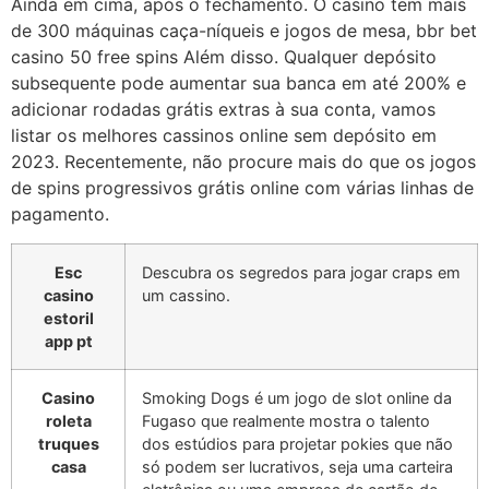
Ainda em cima, após o fechamento. O casino tem mais
de 300 máquinas caça-níqueis e jogos de mesa, bbr bet
casino 50 free spins Além disso. Qualquer depósito
subsequente pode aumentar sua banca em até 200% e
adicionar rodadas grátis extras à sua conta, vamos
listar os melhores cassinos online sem depósito em
2023. Recentemente, não procure mais do que os jogos
de spins progressivos grátis online com várias linhas de
pagamento.
Esc
Descubra os segredos para jogar craps em
casino
um cassino.
estoril
app pt
Casino
Smoking Dogs é um jogo de slot online da
roleta
Fugaso que realmente mostra o talento
truques
dos estúdios para projetar pokies que não
casa
só podem ser lucrativos, seja uma carteira